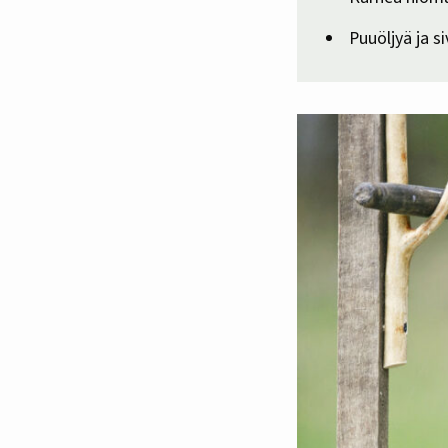
Puuöljyä ja si