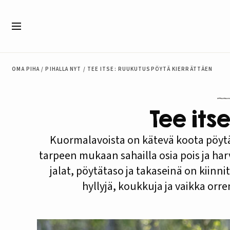
Siirry sisältöön
Valikko
OMA PIHA
/
PIHALLA NYT
/
TEE ITSE: RUUKUTUSPÖYTÄ KIERRÄTTÄEN
Tee its
Kuormalavoista on kätevä koota pöytä 
tarpeen mukaan sahailla osia pois ja harv
jalat, pöytätaso ja takaseinä on kiinnit
hyllyjä, koukkuja ja vaikka orr