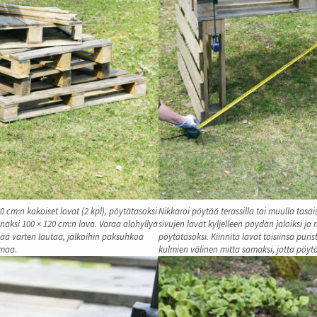
80 cm:n kokoiset lavat (2 kpl), pöytätasoksi
Nikkaroi pöytää terassilla tai muulla tasai
inäksi 100 × 120 cm:n lava. Varaa alahyllyä
sivujen lavat kyljelleen pöydän jaloiksi ja
äjää varten lautaa, jalkoihin paksuhkoa
pöytätasoksi. Kiinnitä lavat toisiinsa puris
imaa.
kulmien välinen mitta samaksi, jotta pöyt