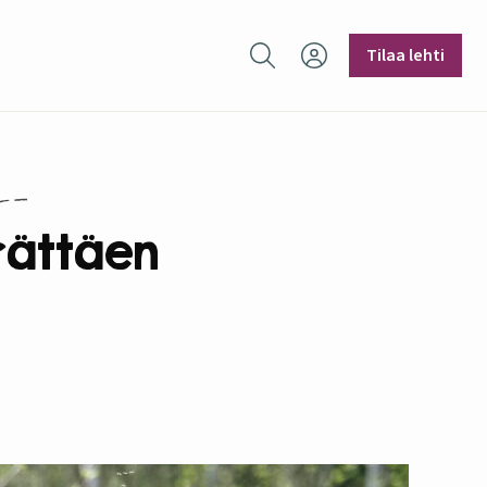
Hae sivustolta
Tilaa lehti
rrättäen