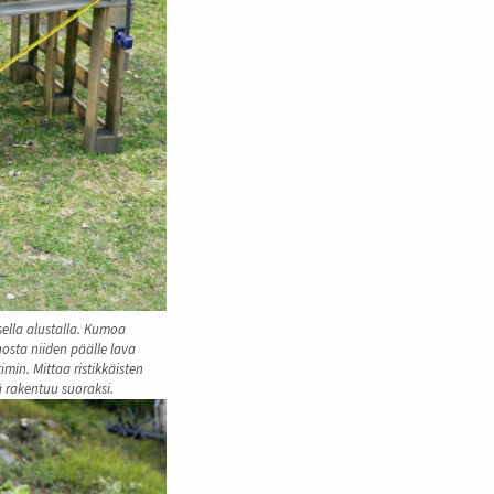
sella alustalla. Kumoa
 nosta niiden päälle lava
timin. Mittaa ristikkäisten
ä rakentuu suoraksi.