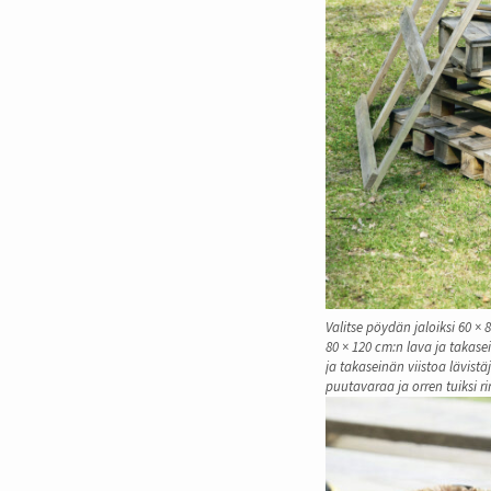
Valitse pöydän jaloiksi 60 × 
80 × 120 cm:n lava ja takase
ja takaseinän viistoa lävist
puutavaraa ja orren tuiksi r