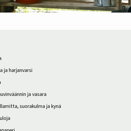
a
a ja harjanvarsi
a
uuvinväännin ja vasara
ullamitta, suorakulma ja kynä
auloja
apaperi