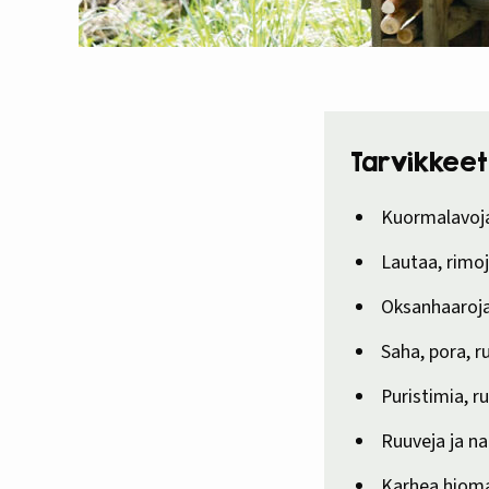
Tarvikkeet
Kuormalavoj
Lautaa, rimoj
Oksanhaaroj
Saha, pora, r
Puristimia, r
Ruuveja ja n
Karhea hiom