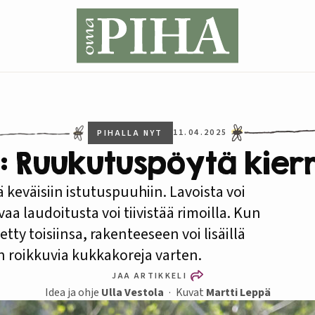
11.04.2025
PIHALLA NYT
e: Ruukutuspöytä kie
keväisiin istutuspuuhiin. Lavoista voi
aa laudoitusta voi tiivistää rimoilla. Kun
etty toisiinsa, rakenteeseen voi lisäillä
en roikkuvia kukkakoreja varten.
JAA ARTIKKELI
Idea ja ohje
Ulla Vestola
Kuvat
Martti Leppä