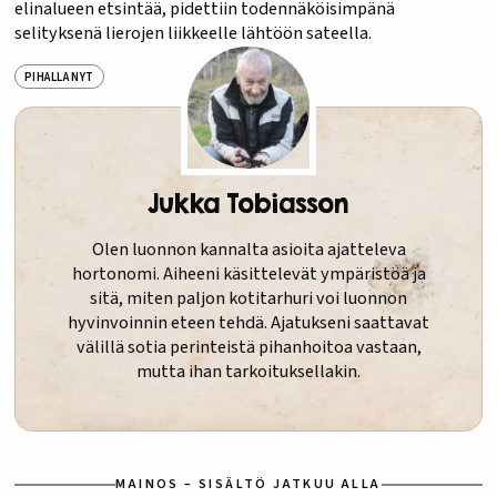
elinalueen etsintää, pidettiin todennäköisimpänä
selityksenä lierojen liikkeelle lähtöön sateella.
PIHALLA NYT
Jukka Tobiasson
Olen luonnon kannalta asioita ajatteleva
hortonomi. Aiheeni käsittelevät ympäristöä ja
sitä, miten paljon kotitarhuri voi luonnon
hyvinvoinnin eteen tehdä. Ajatukseni saattavat
välillä sotia perinteistä pihanhoitoa vastaan,
mutta ihan tarkoituksellakin.
MAINOS – SISÄLTÖ JATKUU ALLA