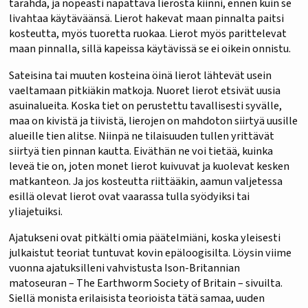
tärähdä, ja nopeasti napattava lierosta kiinni, ennen kuin se
livahtaa käytäväänsä. Lierot hakevat maan pinnalta paitsi
kosteutta, myös tuoretta ruokaa. Lierot myös parittelevat
maan pinnalla, sillä kapeissa käytävissä se ei oikein onnistu.
Sateisina tai muuten kosteina öinä lierot lähtevät usein
vaeltamaan pitkiäkin matkoja. Nuoret lierot etsivät uusia
asuinalueita. Koska tiet on perustettu tavallisesti syvälle,
maa on kivistä ja tiivistä, lierojen on mahdoton siirtyä uusille
alueille tien alitse. Niinpä ne tilaisuuden tullen yrittävät
siirtyä tien pinnan kautta. Eiväthän ne voi tietää, kuinka
leveä tie on, joten monet lierot kuivuvat ja kuolevat kesken
matkanteon. Ja jos kosteutta riittääkin, aamun valjetessa
esillä olevat lierot ovat vaarassa tulla syödyiksi tai
yliajetuiksi.
Ajatukseni ovat pitkälti omia päätelmiäni, koska yleisesti
julkaistut teoriat tuntuvat kovin epäloogisilta. Löysin viime
vuonna ajatuksilleni vahvistusta Ison-Britannian
matoseuran – The Earthworm Society of Britain – sivuilta.
Siellä monista erilaisista teorioista tätä samaa, uuden