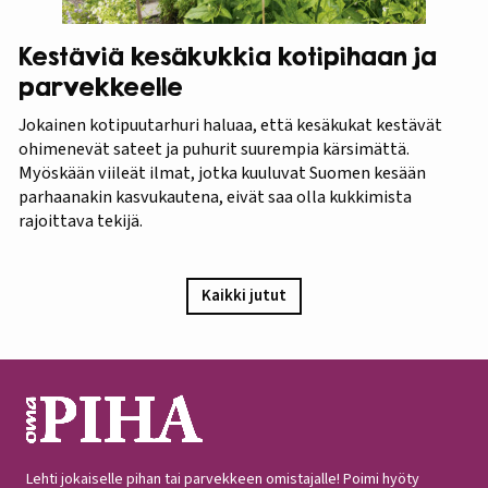
Kestäviä kesäkukkia kotipihaan ja
parvekkeelle
Jokainen kotipuutarhuri haluaa, että kesäkukat kestävät
ohimenevät sateet ja puhurit suurempia kärsimättä.
Myöskään viileät ilmat, jotka kuuluvat Suomen kesään
parhaanakin kasvukautena, eivät saa olla kukkimista
rajoittava tekijä.
Kaikki jutut
Lehti jokaiselle pihan tai parvekkeen omistajalle! Poimi hyöty