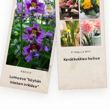
PIHALLA NYT
Kevätkukkien hoitoa
KASVIT
Lum
oava ”köyhän m
iehen orkidea”