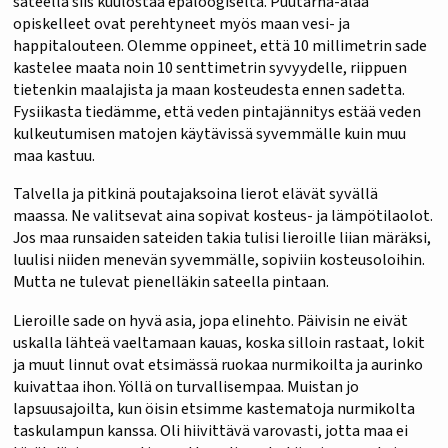
sateella siis kuulostaa epäloogiselta. Puutarha-alaa
opiskelleet ovat perehtyneet myös maan vesi- ja
happitalouteen. Olemme oppineet, että 10 millimetrin sade
kastelee maata noin 10 senttimetrin syvyydelle, riippuen
tietenkin maalajista ja maan kosteudesta ennen sadetta.
Fysiikasta tiedämme, että veden pintajännitys estää veden
kulkeutumisen matojen käytävissä syvemmälle kuin muu
maa kastuu.
Talvella ja pitkinä poutajaksoina lierot elävät syvällä
maassa. Ne valitsevat aina sopivat kosteus- ja lämpötilaolot.
Jos maa runsaiden sateiden takia tulisi lieroille liian märäksi,
luulisi niiden menevän syvemmälle, sopiviin kosteusoloihin.
Mutta ne tulevat pienelläkin sateella pintaan.
Lieroille sade on hyvä asia, jopa elinehto. Päivisin ne eivät
uskalla lähteä vaeltamaan kauas, koska silloin rastaat, lokit
ja muut linnut ovat etsimässä ruokaa nurmikoilta ja aurinko
kuivattaa ihon. Yöllä on turvallisempaa. Muistan jo
lapsuusajoilta, kun öisin etsimme kastematoja nurmikolta
taskulampun kanssa. Oli hiivittävä varovasti, jotta maa ei