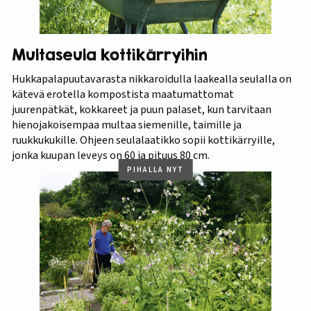
Multaseula kottikärryihin
Hukkapalapuutavarasta nikkaroidulla laakealla seulalla on
kätevä erotella kompostista maatumattomat
juurenpätkät, kokkareet ja puun palaset, kun tarvitaan
hienojakoisempaa multaa siemenille, taimille ja
ruukkukukille. Ohjeen seulalaatikko sopii kottikärryille,
jonka kuupan leveys on 60 ja pituus 80 cm.
PIHALLA NYT