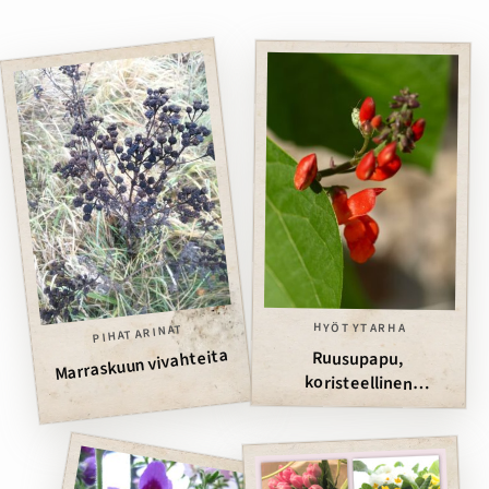
HYÖTYTARHA
PIHATARINAT
Marraskuun vivahteita
Ruusupapu,
koristeellinen
hyötykasvi