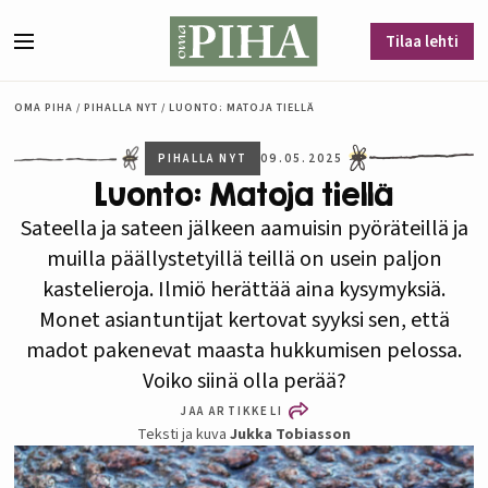
Siirry sisältöön
Tilaa lehti
Valikko
OMA PIHA
/
PIHALLA NYT
/
LUONTO: MATOJA TIELLÄ
PIHALLA NYT
09.05.2025
Luonto: Matoja tiellä
Sateella ja sateen jälkeen aamuisin pyöräteillä ja
muilla päällystetyillä teillä on usein paljon
kastelieroja. Ilmiö herättää aina kysymyksiä.
Monet asiantuntijat kertovat syyksi sen, että
madot pakenevat maasta hukkumisen pelossa.
Voiko siinä olla perää?
JAA ARTIKKELI
Teksti ja kuva
Jukka Tobiasson