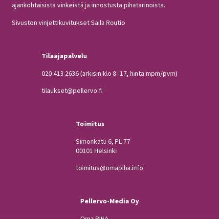
ajankohtaisista vinkeistä ja innostusta pihatarinoista.
Sivuston vinjettikuvitukset Saila Routio
Tilaajapalvelu
020 413 2636
(arkisin klo 8–17, hinta mpm/pvm)
tilaukset@pellervo.fi
Toimitus
Simonkatu 6, PL 77
00101 Helsinki
toimitus@omapiha.info
Pellervo-Media Oy