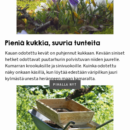
Pieniä kukkia, suuria tunteita
Kauan odotettu kevät on puhjennut kukkaan. Kevään siniset
hetket odottavat puutarhurin polvistuvan niiden juurelle.
Kumarran krookuksille ja sinivuokoille. Kuinka odotettu
näky onkaan käsillä, kun löytää edestään väripilkun juuri
kylmästä unesta heränneen maan kamaralta.
PIHALLA NYT