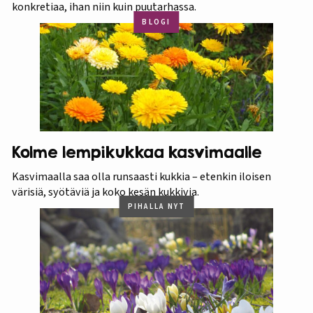
konkretiaa, ihan niin kuin puutarhassa.
BLOGI
Kolme lempikukkaa kasvimaalle
Kasvimaalla saa olla runsaasti kukkia – etenkin iloisen
värisiä, syötäviä ja koko kesän kukkivia.
PIHALLA NYT