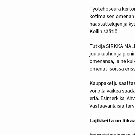
Työtehoseura kertoi
kotimaisen omenan ka
haastattelujen ja ky
Kollin säätiö.
Tutkija SIRKKA MAL
joulukuuhun ja pieni
omenansa, ja ne kulk
omenat isoissa eriss
Kauppaketju saattaa 
voi olla vaikea saad
eriä. Esimerkiksi Ah
Vastaavanlaisia tar
Lajikkeita on liika