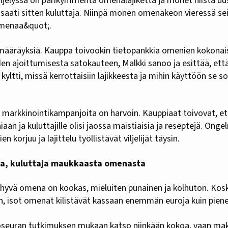
jelyssä on parikymmentä omenalajiketta ja monet niistä uus
 saati sitten kuluttaja. Niinpä monen omenakeon vieressä sei
omenaa&quot;.
määräyksiä. Kauppa toivookin tietopankkia omenien kokona
iden ajoittumisesta satokauteen, Malkki sanoo ja esittää, että
yltti, missä kerrottaisiin lajikkeesta ja mihin käyttöön se 
.
rkkinointikampanjoita on harvoin. Kauppiaat toivovat, että 
an ja kuluttajille olisi jaossa maistiaisia ja reseptejä. Ong
 korjuu ja lajittelu työllistävät viljelijät täysin.
ta, kuluttaja maukkaasta omenasta
hyvä omena on kookas, mieluiten punainen ja kolhuton. Kos
n, isot omenat kilistävät kassaan enemmän euroja kuin piene
oseuran tutkimuksen mukaan katso niinkään kokoa, vaan mak