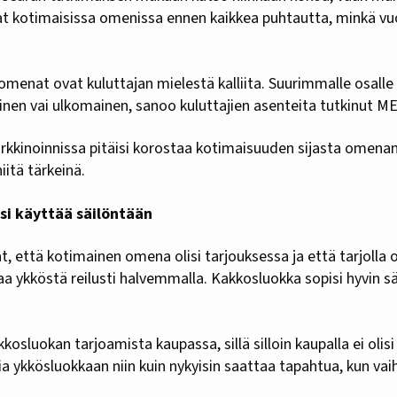
at kotimaisissa omenissa ennen kaikkea puhtautta, minkä vu
omenat ovat kuluttajan mielestä kalliita. Suurimmalle osall
nen vai ulkomainen, sanoo kuluttajien asenteita tutkinut
kinoinnissa pitäisi korostaa kotimaisuuden sijasta omenan
niitä tärkeinä.
si käyttää säilöntään
at, että kotimainen omena olisi tarjouksessa ja että tarjolla 
 ykköstä reilusti halvemmalla. Kakkosluokka sopisi hyvin sä
kosluokan tarjoamista kaupassa, sillä silloin kaupalla ei olisi
ia ykkösluokkaan niin kuin nykyisin saattaa tapahtua, kun va