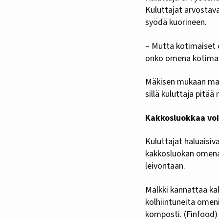
Kuluttajat arvostav
syödä kuorineen.
– Mutta kotimaiset 
onko omena kotimai
Mäkisen mukaan mark
sillä kuluttaja pitää 
Kakkosluokkaa voi
Kuluttajat haluaisiv
kakkosluokan omenaa
leivontaan.
Malkki kannattaa kak
kolhiintuneita omen
komposti. (Finfood)