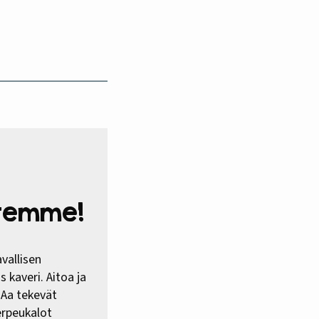
htemme!
vallisen
 kaveri. Aitoa ja
HAa tekevät
erpeukalot