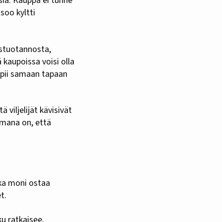
ia. Kauppa ei tunne
soo kyltti
istuotannosta,
 kaupoissa voisi olla
sopii samaan tapaan
viljelijät kävisivät
elmana on, että
ka moni ostaa
t.
u ratkaisee.