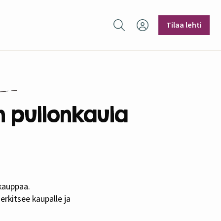
Hae sivustolta
Tilaa lehti
 pullonkaula
erkitsee kaupalle ja