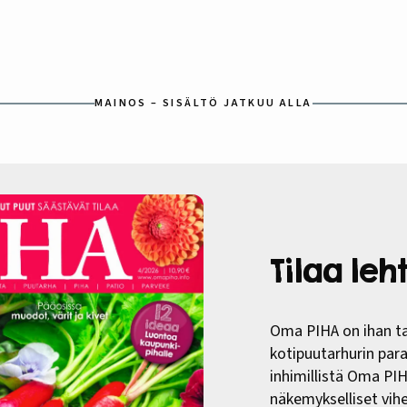
MAINOS – SISÄLTÖ JATKUU ALLA
Tilaa le
Oma PIHA on ihan ta
kotipuutarhurin paras
inhimillistä Oma PI
näkemykselliset vih