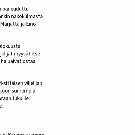
on paneuduttu
jankin näkökulmasta
 Marjatta ja Eino
elokuusta
elijät myyvät itse
t haluaivat ostaa
ittäisen viljelijän
kokoon suurempia
raan tukuille.
e.