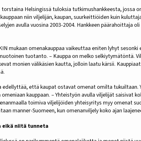
 torstaina Helsingissä tuloksia tutkimushankkeesta, jossa 
uppaan niin viljelijän, kaupan, suurkeittiöiden kuin kulutta
selyjen avulla vuosina 2003-2004. Hankkeen päärahoittaja oli
KIN mukaan omenakauppaa vaikeuttaa eniten lyhyt sesonki 
muotoinen tuotanto. – Kauppa on melko selkiytymätöntä. Vilj
evat monien välikäsien kautta, jolloin laatu kärsii. Kauppiaa
ä.
edellyttää, että kaupat ostavat omenat omilta tukuiltaan. Yks
a omeniaan kauppaan. – Yhteistyön avulla viljelijät saisivat 
venanmaalla toimiva viljelijöiden yhteisyritys myy omenat suo
vitaan manner-Suomeen, kun omenanviljely koko ajan laajene
a eikä niitä tunneta