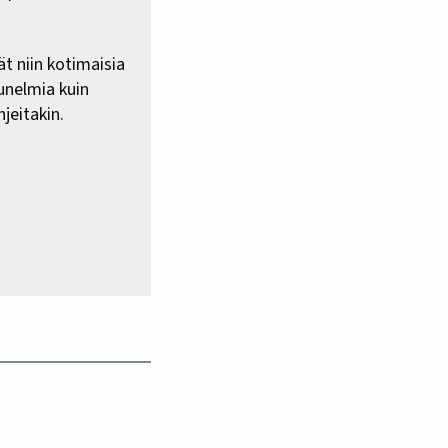
ät niin kotimaisia
 unelmia kuin
jeitakin.