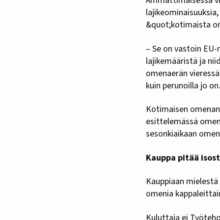
Ammattimaisessa vil
lajikeominaisuuksia,
&quot;kotimaista 
– Se on vastoin EU-
lajikemääristä ja ni
omenaerän vieressä k
kuin perunoilla jo on
Kotimaisen omenan ma
esittelemässä omenia
sesonkiaikaan omenien
Kauppa pitää isos
Kauppiaan mielestä 
omenia kappaleittai
Kuluttaja ei Työteh