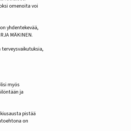
oksi omenoita voi
e on yhdentekevää,
 MERJA MÄKINEN.
 terveysvaikutuksia,
olisi myös
ilöntään ja
 kiusausta pistää
ihtoehtona on