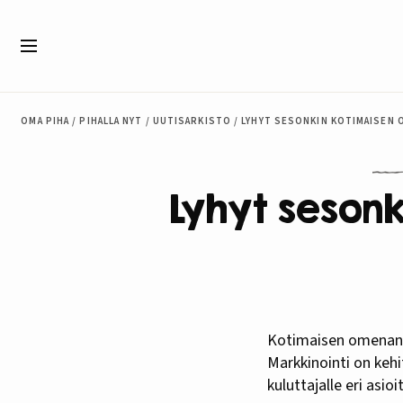
Siirry sisältöön
Valikko
OMA PIHA
/
PIHALLA NYT
/
UUTISARKISTO
/
LYHYT SESONKIN KOTIMAISEN 
Lyhyt seson
Kotimaisen omenan sesonki on lyhyt ja määrät pieniä, mikä vaikeuttaa omenan kauppaa.
Markkinointi on kehi
kuluttajalle eri asioi