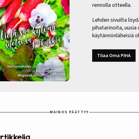
rennolla otteella.
Lehden sivuilta löyd
pihatarinoita, uusia
käytännönläheisiä oh
Tilaa Oma PIHA
MAINOS PÄÄTTYY
tikkelia