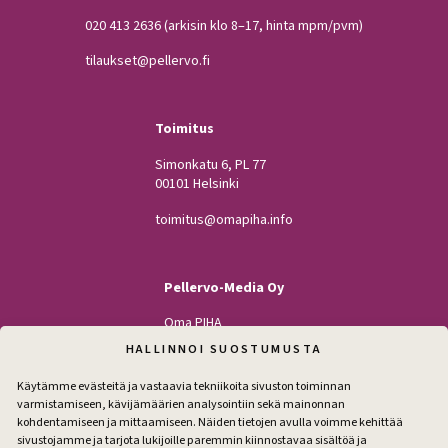
020 413 2636
(arkisin klo 8–17, hinta mpm/pvm)
tilaukset@pellervo.fi
Toimitus
Simonkatu 6, PL 77
00101 Helsinki
toimitus@omapiha.info
Pellervo-Media Oy
Oma PIHA
Kodin Pellervo
HALLINNOI SUOSTUMUSTA
Maatilan Pellervo
Käytämme evästeitä ja vastaavia tekniikoita sivuston toiminnan
varmistamiseen, kävijämäärien analysointiin sekä mainonnan
kohdentamiseen ja mittaamiseen. Näiden tietojen avulla voimme kehittää
sivustojamme ja tarjota lukijoille paremmin kiinnostavaa sisältöä ja