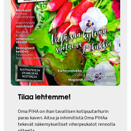
Tilaa lehtemme!
Oma PIHA on ihan tavallisen kotipuutarhurin
paras kaveri. Aitoa ja inhimillistä Oma PIHAa
tekevät näkemykselliset viherpeukalot rennolla
otteella.