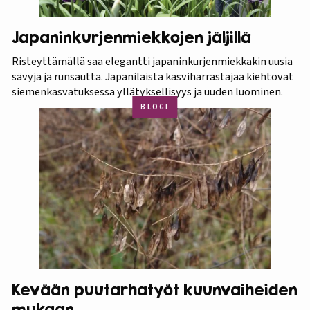
Japaninkurjenmiekkojen jäljillä
Risteyttämällä saa elegantti japaninkurjenmiekkakin uusia
sävyjä ja runsautta. Japanilaista kasviharrastajaa kiehtovat
siemenkasvatuksessa yllätyksellisyys ja uuden luominen.
BLOGI
Kevään puutarhatyöt kuunvaiheiden
mukaan