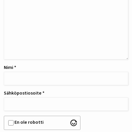
Nimi
*
Sähköpostiosoite
*
En ole robotti