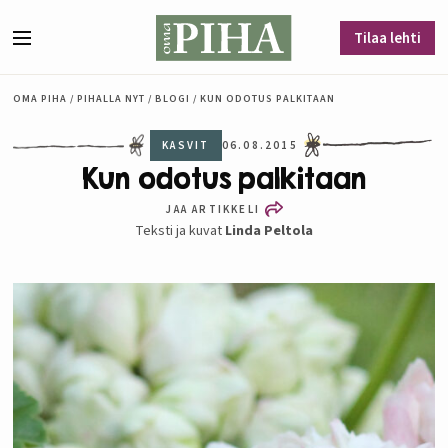
Siirry sisältöön
Tilaa lehti
Valikko
OMA PIHA
/
PIHALLA NYT
/
BLOGI
/
KUN ODOTUS PALKITAAN
KASVIT
06.08.2015
Kun odotus palkitaan
JAA ARTIKKELI
Teksti ja kuvat
Linda Peltola