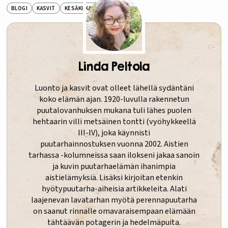
BLOGI
KASVIT
KESÄKUKAT
PERENNAT
Linda Peltola
Luonto ja kasvit ovat olleet lähellä sydäntäni
koko elämän ajan. 1920-luvulla rakennetun
puutalovanhuksen mukana tuli lähes puolen
hehtaarin villi metsäinen tontti (vyöhykkeellä
III-IV), joka käynnisti
puutarhainnostuksen vuonna 2002. Aistien
tarhassa -kolumneissa saan ilokseni jakaa sanoin
ja kuvin puutarhaelämän ihanimpia
aistielämyksiä. Lisäksi kirjoitan etenkin
hyötypuutarha-aiheisia artikkeleita. Alati
laajenevan lavatarhan myötä perennapuutarha
on saanut rinnalle omavaraisempaan elämään
tähtäävän potagerin ja hedelmäpuita.