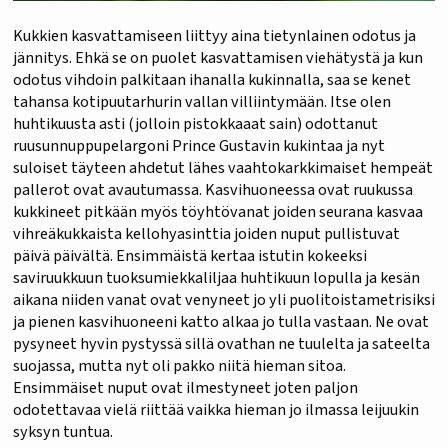
Kukkien kasvattamiseen liittyy aina tietynlainen odotus ja
jännitys. Ehkä se on puolet kasvattamisen viehätystä ja kun
odotus vihdoin palkitaan ihanalla kukinnalla, saa se kenet
tahansa kotipuutarhurin vallan villiintymään. Itse olen
huhtikuusta asti (jolloin pistokkaaat sain) odottanut
ruusunnuppupelargoni Prince Gustavin kukintaa ja nyt
suloiset täyteen ahdetut lähes vaahtokarkkimaiset hempeät
pallerot ovat avautumassa. Kasvihuoneessa ovat ruukussa
kukkineet pitkään myös töyhtövanat joiden seurana kasvaa
vihreäkukkaista kellohyasinttia joiden nuput pullistuvat
päivä päivältä. Ensimmäistä kertaa istutin kokeeksi
saviruukkuun tuoksumiekkaliljaa huhtikuun lopulla ja kesän
aikana niiden vanat ovat venyneet jo yli puolitoistametrisiksi
ja pienen kasvihuoneeni katto alkaa jo tulla vastaan. Ne ovat
pysyneet hyvin pystyssä sillä ovathan ne tuulelta ja sateelta
suojassa, mutta nyt oli pakko niitä hieman sitoa.
Ensimmäiset nuput ovat ilmestyneet joten paljon
odotettavaa vielä riittää vaikka hieman jo ilmassa leijuukin
syksyn tuntua.