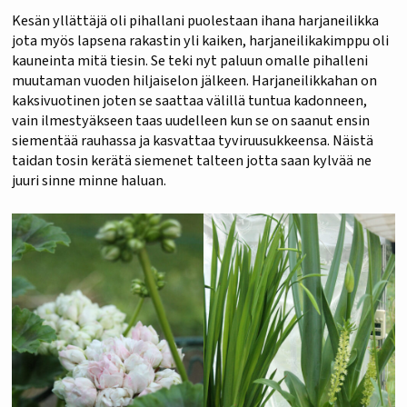
Kesän yllättäjä oli pihallani puolestaan ihana harjaneilikka
jota myös lapsena rakastin yli kaiken, harjaneilikakimppu oli
kauneinta mitä tiesin. Se teki nyt paluun omalle pihalleni
muutaman vuoden hiljaiselon jälkeen. Harjaneilikkahan on
kaksivuotinen joten se saattaa välillä tuntua kadonneen,
vain ilmestyäkseen taas uudelleen kun se on saanut ensin
siementää rauhassa ja kasvattaa tyviruusukkeensa. Näistä
taidan tosin kerätä siemenet talteen jotta saan kylvää ne
juuri sinne minne haluan.