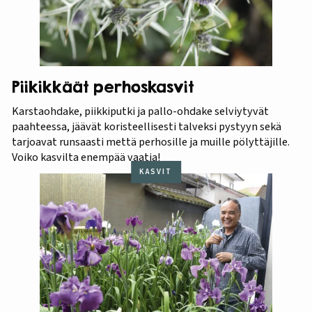
Piikikkäät perhoskasvit
Karstaohdake, piikkiputki ja pallo-ohdake selviytyvät
paahteessa, jäävät koristeellisesti talveksi pystyyn sekä
tarjoavat runsaasti mettä perhosille ja muille pölyttäjille.
Voiko kasvilta enempää vaatia!
KASVIT