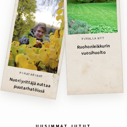
PIHALLA NYT
Ruohonleikkurin
vuosihuolto
PIHATARINAT
Nuori yrittäjä auttaa puutarhatöissä
UUSIMMAT JUTUT