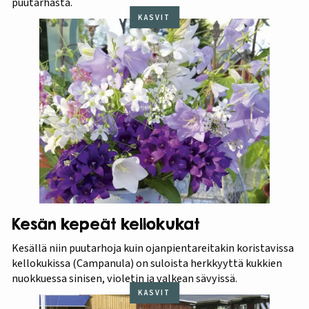
puutarhasta.
KASVIT
Kesän kepeät kellokukat
Kesällä niin puutarhoja kuin ojanpientareitakin koristavissa
kellokukissa (Campanula) on suloista herkkyyttä kukkien
nuokkuessa sinisen, violetin ja valkean sävyissä.
KASVIT