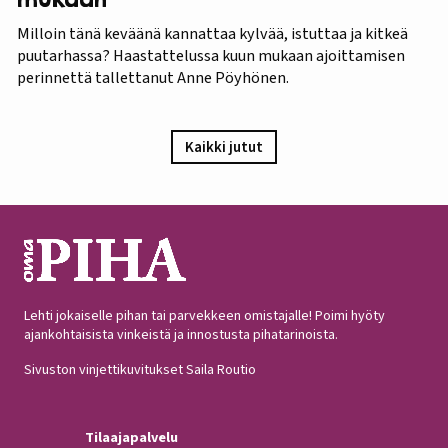
Milloin tänä keväänä kannattaa kylvää, istuttaa ja kitkeä
puutarhassa? Haastattelussa kuun mukaan ajoittamisen
perinnettä tallettanut Anne Pöyhönen.
Kaikki jutut
Lehti jokaiselle pihan tai parvekkeen omistajalle! Poimi hyöty
ajankohtaisista vinkeistä ja innostusta pihatarinoista.
Sivuston vinjettikuvitukset Saila Routio
Tilaajapalvelu