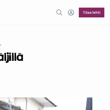
Hae sivustolta
Tilaa lehti
jillä