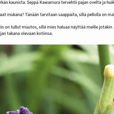
rkän kaunista. Seppä Kawamura tervehtii pajan ovelta ja hui
aat mukana? Tänään tarvitaan saappaita, sillä pellolla on mä
iin on tullut muutos, sillä mies haluaa näyttää meille jotakin
jan takana olevaan kotiinsa.