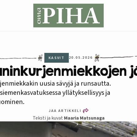
20.05.2026
KASVIT
ninkurjenmiekkojen jäl
jenmiekkakin uusia sävyjä ja runsautta.
 siemenkasvatuksessa yllätyksellisyys ja
uominen.
JAA ARTIKKELI
Teksti ja kuvat
Maaria Matsunaga