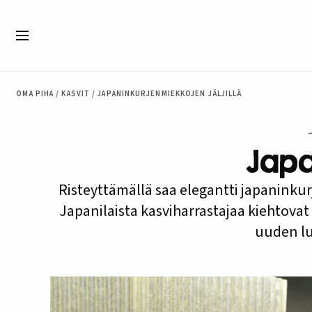
Siirry sisältöön
Valikko
OMA PIHA
/
KASVIT
/
JAPANINKURJENMIEKKOJEN JÄLJILLÄ
Japa
Risteyttämällä saa elegantti japaninkur
Japanilaista kasviharrastajaa kiehtovat
uuden l