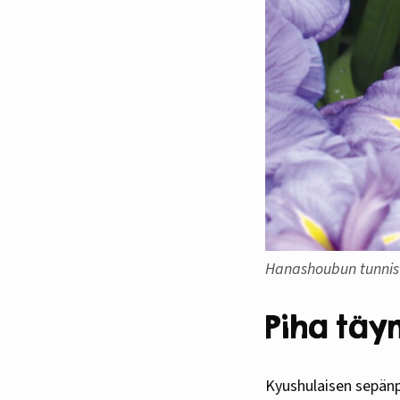
Hanashoubun tunnist
Piha täy
Kyushulaisen sepänpa