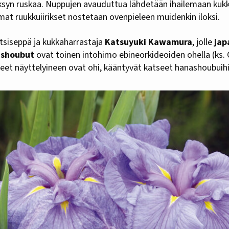
yksyn ruskaa. Nuppujen avauduttua lähdetään ihailemaan kukk
omat ruukkuiirikset nostetaan ovenpieleen muidenkin iloksi.
tsiseppä ja kukkaharrastaja
Katsuyuki Kawamura
, jolle
jap
shoubut
ovat toinen intohimo ebineorkideoiden ohella (ks.
reet näyttelyineen ovat ohi, kääntyvät katseet hanashoubuihi