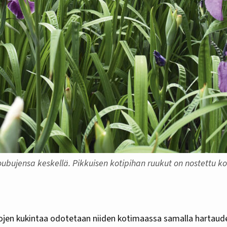
jensa keskellä. Pikkuisen kotipihan ruukut on nostettu kor