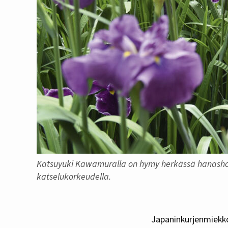
Katsuyuki Kawamuralla on hymy herkässä hanashoubu
katselukorkeudella.
Japaninkurjenmiekkojen kukintaa odotetaan niiden kotimaassa samalla hartaudella kuin