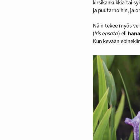
kirsikankukkia tai s
ja puutarhoihin, ja 
Näin tekee myös vei
(
Iris ensata
) eli
hana
Kun kevään ebinekii