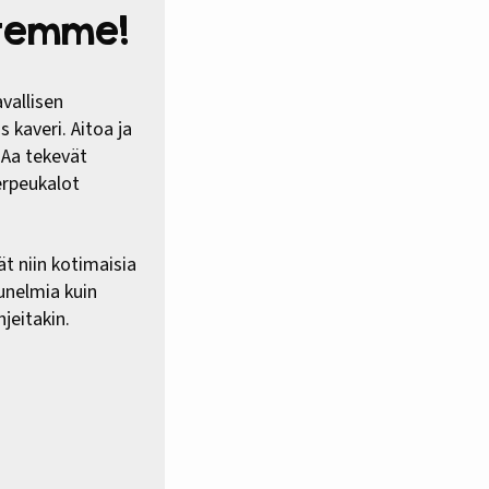
htemme!
vallisen
 kaveri. Aitoa ja
HAa tekevät
erpeukalot
ät niin kotimaisia
 unelmia kuin
jeitakin.