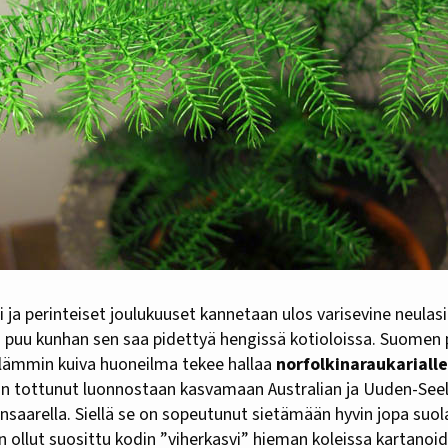
ohi ja perinteiset joulukuuset kannetaan ulos varisevine neulas
ä puu kunhan sen saa pidettyä hengissä kotioloissa. Suomen p
lämmin kuiva huoneilma tekee hallaa
norfolkinaraukarialle
 on tottunut luonnostaan kasvamaan Australian ja Uuden-Seel
kinsaarella. Siellä se on sopeutunut sietämään hyvin jopa suo
n ollut suosittu kodin ”viherkasvi” hieman koleissa kartanoid