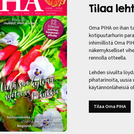
Tilaa le
Oma PIHA on ihan ta
kotipuutarhurin paras
inhimillistä Oma PI
näkemykselliset vih
rennolla otteella.
Lehden sivuilta löyd
pihatarinoita, uusia
käytännönläheisiä oh
Tilaa Oma PIHA