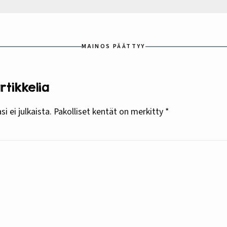
MAINOS PÄÄTTYY
tikkelia
i ei julkaista.
Pakolliset kentät on merkitty
*