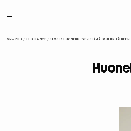
Siirry sisältöön
Valikko
OMA PIHA
/
PIHALLA NYT
/
BLOGI
/
HUONEKUUSEN ELÄMÄ JOULUN JÄLKEEN
Huone