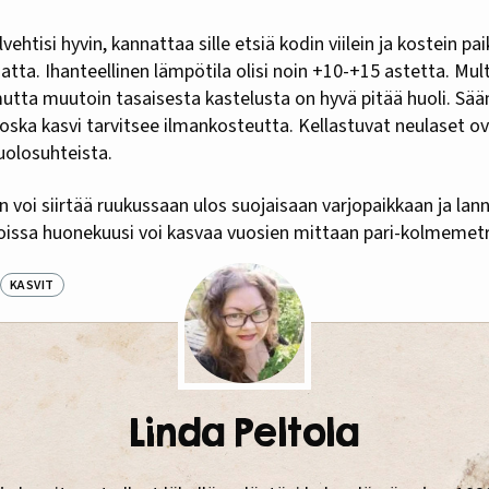
ehtisi hyvin, kannattaa sille etsiä kodin viilein ja kostein pai
ta. Ihanteellinen lämpötila olisi noin +10-+15 astetta. Mult
utta muutoin tasaisesta kastelusta on hyvä pitää huoli. Sää
oska kasvi tarvitsee ilmankosteutta. Kellastuvat neulaset o
uolosuhteista.
 voi siirtää ruukussaan ulos suojaisaan varjopaikkaan ja lan
issa huonekuusi voi kasvaa vuosien mittaan pari-kolmemetr
KASVIT
Linda Peltola