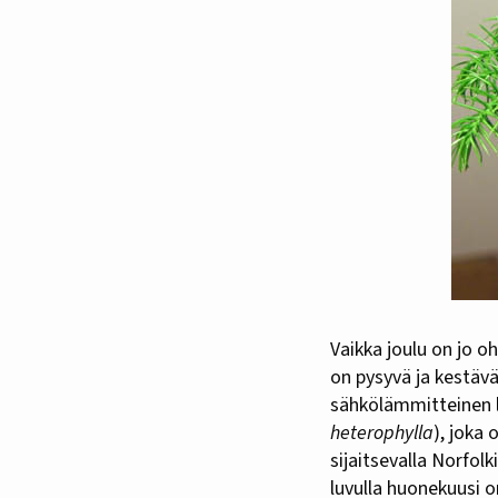
Vaikka joulu on jo 
on pysyvä ja kestäv
sähkölämmitteinen 
heterophylla
), joka
sijaitsevalla Norfol
luvulla huonekuusi o