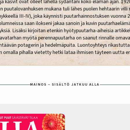
ja kasvit ovat olleet lähellä sydäntäni koko elämän ajan. 1920
n puutalovanhuksen mukana tuli lähes puolen hehtaarin villi
hykkeellä III-IV), joka käynnisti puutarhainnostuksen vuonna 2
olumneissa saan ilokseni jakaa sanoin ja kuvin puutarhaeläm
ksiä. Lisäksi kirjoitan etenkin hyötypuutarha-aiheisia artikkel
lavatarhan myötä perennapuutarha on saanut rinnalle omav
täävän potagerin ja hedelmäpuita. Luontoyhteys rikastutta
n omalla pihalla vietetty hetki lataa ihmisen täyteen uutta e
MAINOS – SISÄLTÖ JATKUU ALLA