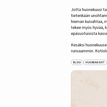
Jotta huonekuusi talv
tietenkään unohtamat
hieman kuivahtaa, m
tekee myös hyvää, k
epäsuotuisista kasv
Kesäksi huonekuusen
runsaammin. Kotiolo
BLOGI
HUONEKASVIT