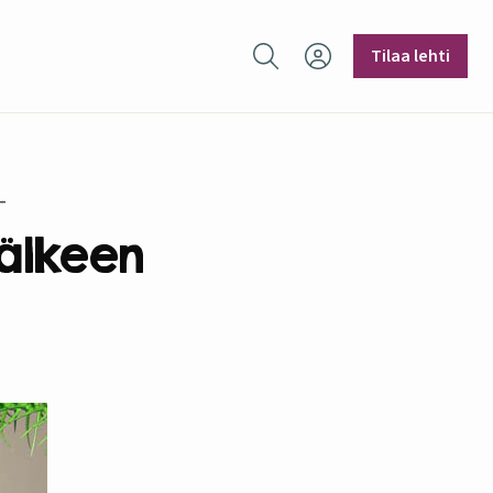
Hae sivustolta
Tilaa lehti
älkeen