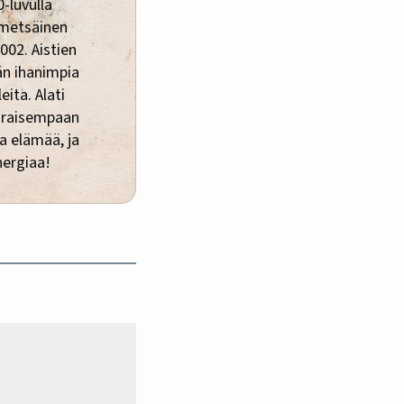
-luvulla
 metsäinen
002. Aistien
än ihanimpia
eita. Alati
araisempaan
a elämää, ja
nergiaa!