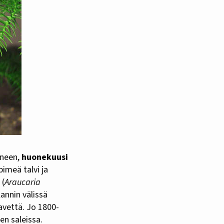
ineen,
huonekuusi
imeä talvi ja
(
Araucaria
annin välissä
lavettä. Jo 1800-
en saleissa.