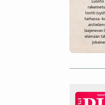
Luonto 
rakennetu
tontti (vyö
tarhassa -k
aistielämy
laajenevan 
elämään täh
jokaine