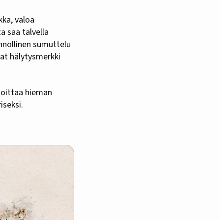
kka, valoa
a saa talvella
nnöllinen sumuttelu
vat hälytysmerkki
noittaa hieman
iseksi.