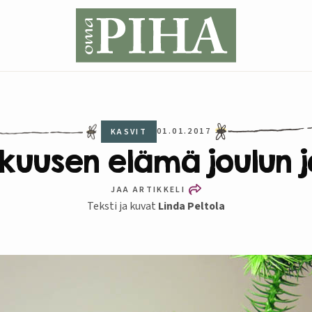
01.01.2017
KASVIT
kuusen elämä joulun j
JAA ARTIKKELI
Teksti ja kuvat
Linda Peltola