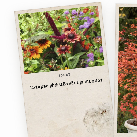
IDEAT
15 tapaa yhdistää värit ja muodot