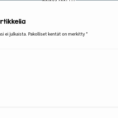
MAINOS PÄÄTTYY
tikkelia
i ei julkaista.
Pakolliset kentät on merkitty
*