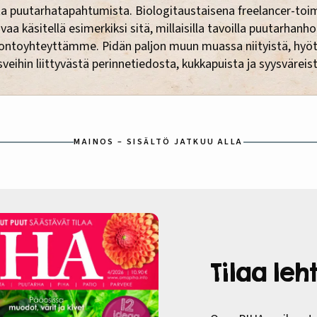
a puutarhatapahtumista. Biologitaustaisena freelancer-toi
vaa käsitellä esimerkiksi sitä, millaisilla tavoilla puutarhanho
luontoyhteyttämme. Pidän paljon muun muassa niityistä, hyöt
sveihin liittyvästä perinnetiedosta, kukkapuista ja syysväreis
MAINOS – SISÄLTÖ JATKUU ALLA
Tilaa le