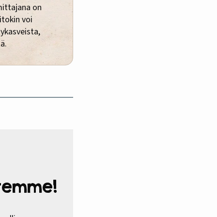
mittajana on
itokin voi
ykasveista,
tä.
htemme!