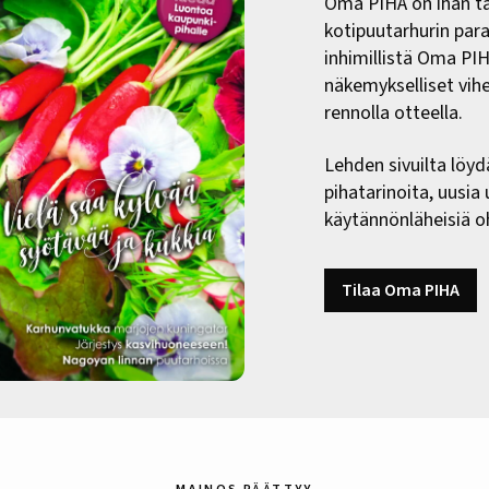
Oma PIHA on ihan ta
kotipuutarhurin paras
inhimillistä Oma PI
näkemykselliset vih
rennolla otteella.
Lehden sivuilta löyd
pihatarinoita, uusia
käytännönläheisiä oh
Tilaa Oma PIHA