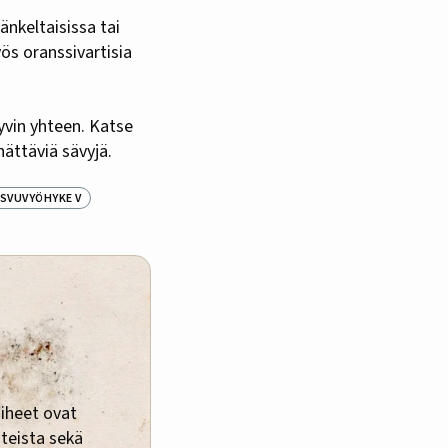
änkeltaisissa tai
ös oranssivartisia
yvin yhteen. Katse
hättäviä sävyjä.
SVUVYÖHYKE V
aiheet ovat
hteista sekä