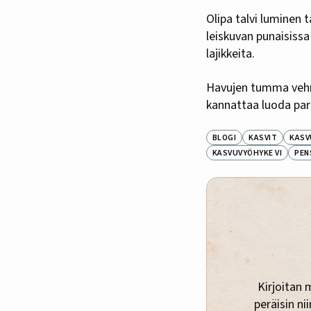
Olipa talvi luminen
leiskuvan punaisiss
lajikkeita.
Havujen tumma vehre
kannattaa luoda parh
BLOGI
KASVIT
KASV
KASVUVYÖHYKE VI
PEN
Kirjoitan 
peräisin ni