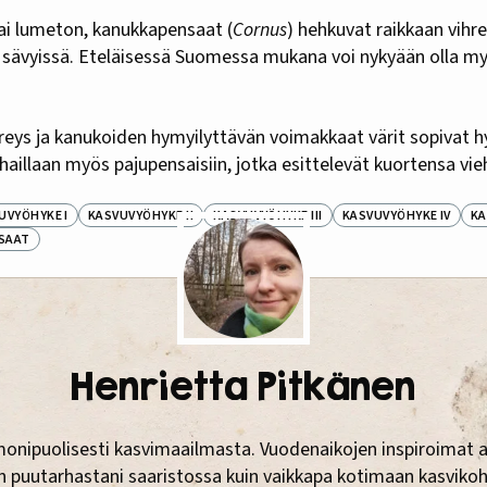
 tai lumeton, kanukkapensaat (
Cornus
) hehkuvat raikkaan vihre
a sävyissä. Eteläisessä Suomessa mukana voi nykyään olla my
ys ja kanukoiden hymyilyttävän voimakkaat värit sopivat h
aillaan myös pajupensaisiin, jotka esittelevät kuortensa vie
UVYÖHYKE I
KASVUVYÖHYKE II
KASVUVYÖHYKE III
KASVUVYÖHYKE IV
KA
SAAT
Henrietta Pitkänen
monipuolisesti kasvimaailmasta. Vuodenaikojen inspiroimat 
in puutarhastani saaristossa kuin vaikkapa kotimaan kasviko