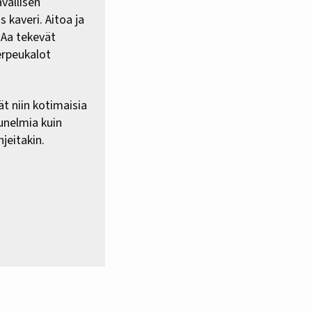
vallisen
 kaveri. Aitoa ja
HAa tekevät
erpeukalot
ät niin kotimaisia
 unelmia kuin
jeitakin.