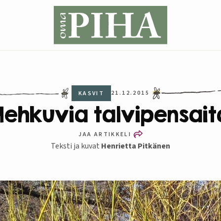
21.12.2015
KASVIT
Hehkuvia talvipensait
JAA ARTIKKELI
Teksti ja kuvat
Henrietta Pitkänen