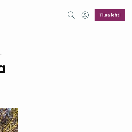
Hae sivustolta
Tilaa lehti
a