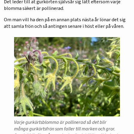
Det leder till at gurkörten självsår sig lätt eftersom varje
blomma säkert är pollinerad.
Om man vill ha den på en annan plats nästa år lönar det sig
att samla frön och så antingen senare i höst eller på våren.
Varje gurkörtsblomma är pollinerad så det blir
många gurkörtsfrön som faller till marken och gror.