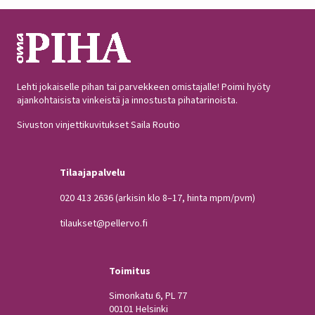
Lehti jokaiselle pihan tai parvekkeen omistajalle! Poimi hyöty
ajankohtaisista vinkeistä ja innostusta pihatarinoista.
Sivuston vinjettikuvitukset Saila Routio
Tilaajapalvelu
020 413 2636
(arkisin klo 8–17, hinta mpm/pvm)
tilaukset@pellervo.fi
Toimitus
Simonkatu 6, PL 77
00101 Helsinki