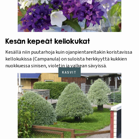
Kesän kepeät kellokukat
Kesällä niin puutarhoja kuin ojanpientareitakin koristavissa
kellokukissa (Campanula) on suloista herkkyyttä kukkien
nuokkuessa sinisen, violetin ja valkean sävyissä.
KASVIT