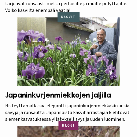
tarjoavat runsaasti mettä perhosille ja muille pölyttäjille.
Voiko kasvilta enempää vaatia!
KASVIT
Japaninkurjenmiekkojen jäljillä
Risteyttämällä saa elegantti japaninkurjenmiekkakin uusia
sävyjä ja runsautta. Japanilaista kasviharrastajaa kiehtovat
siemenkasvatuksessa yllätyksellisyys ja uuden luominen.
BLOGI