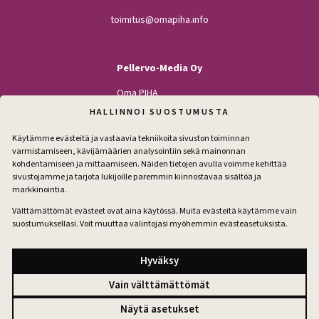
toimitus@omapiha.info
Pellervo-Media Oy
Oma PIHA
Kodin Pellervo
HALLINNOI SUOSTUMUSTA
Maatilan Pellervo
Käytämme evästeitä ja vastaavia tekniikoita sivuston toiminnan
varmistamiseen, kävijämäärien analysointiin sekä mainonnan
kohdentamiseen ja mittaamiseen. Näiden tietojen avulla voimme kehittää
sivustojamme ja tarjota lukijoille paremmin kiinnostavaa sisältöä ja
Seuraa
markkinointia.
Facebook
Instagram
Välttämättömät evästeet ovat aina käytössä. Muita evästeitä käytämme vain
suostumuksellasi. Voit muuttaa valintojasi myöhemmin evästeasetuksista.
Tilaa pihakirje
Hyväksy
Vain välttämättömät
Tilausehdot
Näytä asetukset
Tietosuoja
Evästeet
Evästeasetukset