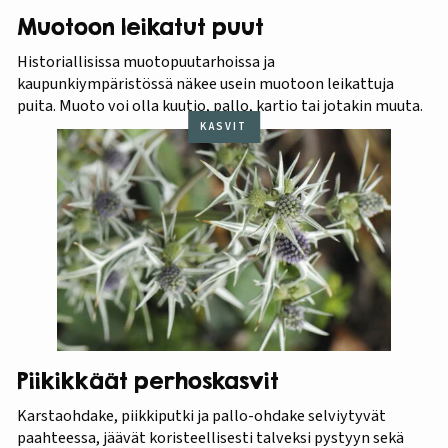
Muotoon leikatut puut
Historiallisissa muotopuutarhoissa ja
kaupunkiympäristössä näkee usein muotoon leikattuja
puita. Muoto voi olla kuutio, pallo, kartio tai jotakin muuta.
KASVIT
Piikikkäät perhoskasvit
Karstaohdake, piikkiputki ja pallo-ohdake selviytyvät
paahteessa, jäävät koristeellisesti talveksi pystyyn sekä