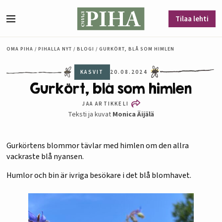
Siirry sisältöön
Tilaa lehti
Valikko
OMA PIHA
/
PIHALLA NYT
/
BLOGI
/
GURKÖRT, BLÅ SOM HIMLEN
KASVIT
20.08.2024
Gurkört, blå som himlen
JAA ARTIKKELI
Teksti ja kuvat
Monica Äijälä
Gurkörtens blommor tävlar med himlen om den allra
vackraste blå nyansen.
Humlor och bin är ivriga besökare i det blå blomhavet.