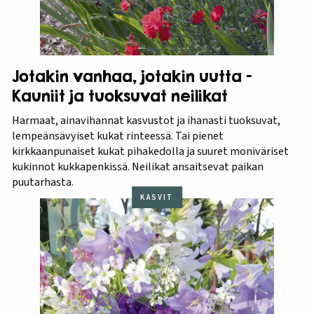
Jotakin vanhaa, jotakin uutta –
Kauniit ja tuoksuvat neilikat
Harmaat, ainavihannat kasvustot ja ihanasti tuoksuvat,
lempeänsävyiset kukat rinteessä. Tai pienet
kirkkaanpunaiset kukat pihakedolla ja suuret moniväriset
kukinnot kukkapenkissä. Neilikat ansaitsevat paikan
puutarhasta.
KASVIT