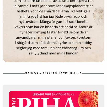
som ett barn fascineras av de små detaljerna i en
blomma. I mitt jobb som landskapsplanerare är
helheten och de små detaljerna lika viktiga. I
min trädgård har jag både prydnads- och
nyttoväxter. Många är gamla traditionella
växter som har en historia att berätta. Andra är
nyheter som jag testar för att se om de är
användbara i mina planer och texter. Förutom
trädgård som både är mitt yrke och min hobby
seglar jag med familjen och tränar agility och
rallylydnad med mina hundar.
MAINOS – SISÄLTÖ JATKUU ALLA