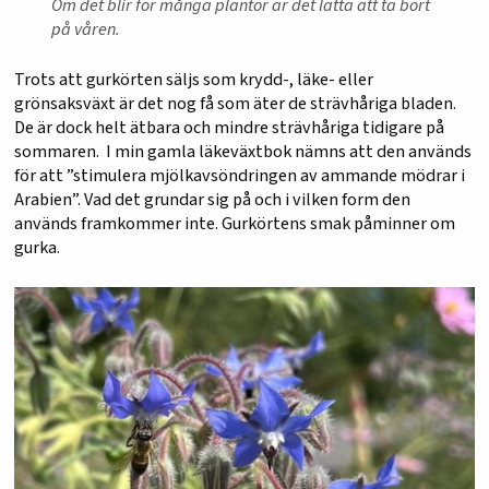
Om det blir för många plantor är det lätta att ta bort
på våren.
Trots att gurkörten säljs som krydd-, läke- eller
grönsaksväxt är det nog få som äter de strävhåriga bladen.
De är dock helt ätbara och mindre strävhåriga tidigare på
sommaren. I min gamla läkeväxtbok nämns att den används
för att ”stimulera mjölkavsöndringen av ammande mödrar i
Arabien”. Vad det grundar sig på och i vilken form den
används framkommer inte. Gurkörtens smak påminner om
gurka.