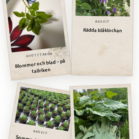
KASVIT
Rädda blåklockan
HYÖTYTARHA
Blommor och blad – på
tallriken
KASVIT