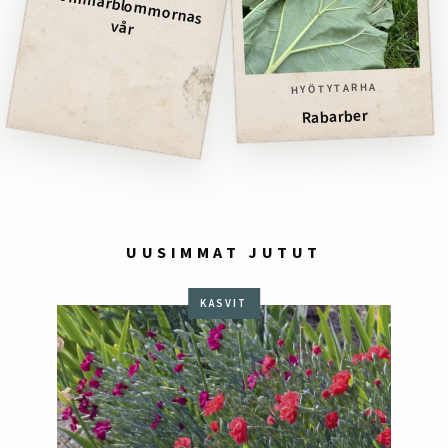
Som
m
arblom
m
ornas
vår
HYÖTYTARHA
Rabarber
UUSIMMAT JUTUT
KASVIT