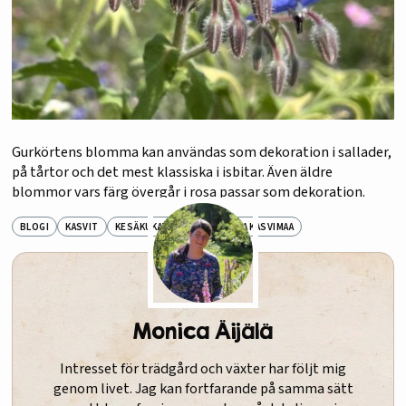
Gurkörtens blomma kan användas som dekoration i sallader,
på tårtor och det mest klassiska i isbitar. Även äldre
blommor vars färg övergår i rosa passar som dekoration.
BLOGI
KASVIT
KESÄKUKAT
LAVATARHA JA KASVIMAA
Monica Äijälä
Intresset för trädgård och växter har följt mig
genom livet. Jag kan fortfarande på samma sätt