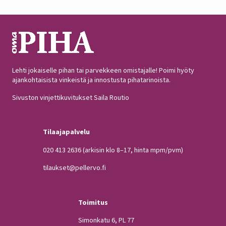
Lehti jokaiselle pihan tai parvekkeen omistajalle! Poimi hyöty
ajankohtaisista vinkeistä ja innostusta pihatarinoista.
Sivuston vinjettikuvitukset Saila Routio
Tilaajapalvelu
020 413 2636
(arkisin klo 8–17, hinta mpm/pvm)
tilaukset@pellervo.fi
Toimitus
Simonkatu 6, PL 77