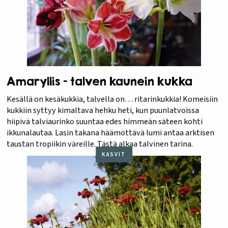
Amaryllis – talven kaunein kukka
Kesällä on kesäkukkia, talvella on… ritarinkukkia! Komeisiin
kukkiin syttyy kimaltava hehku heti, kun puunlatvoissa
hiipivä talviaurinko suuntaa edes himmeän säteen kohti
ikkunalautaa. Lasin takana häämöttävä lumi antaa arktisen
taustan tropiikin väreille. Tästä alkaa talvinen tarina.
KASVIT