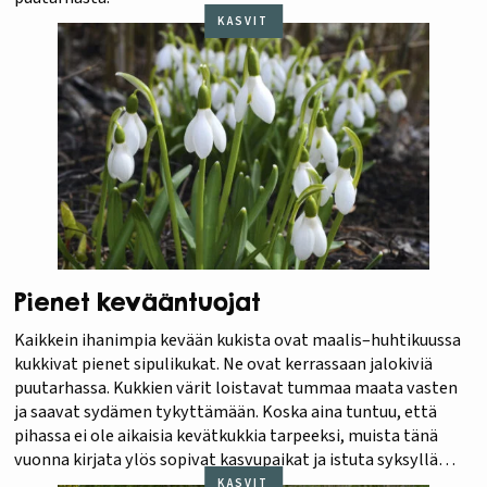
KASVIT
Pienet kevääntuojat
Kaikkein ihanimpia kevään kukista ovat maalis–huhtikuussa
kukkivat pienet sipulikukat. Ne ovat kerrassaan jalokiviä
puutarhassa. Kukkien värit loistavat tummaa maata vasten
ja saavat sydämen tykyttämään. Koska aina tuntuu, että
pihassa ei ole aikaisia kevätkukkia tarpeeksi, muista tänä
vuonna kirjata ylös sopivat kasvupaikat ja istuta syksyllä
lisää sipuleita ja mukuloita.
KASVIT