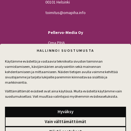
00101 Helsinki
toimitus@omapiha.info
Pellervo-Media Oy
Oma PIHA
Kodin Pellervo
HALLINNOI SUOSTUMUSTA
Maatilan Pellervo
Käytämme evästeitä ja vastaavia tekniikoita sivuston toiminnan
varmistamiseen, kävijämäärien analysointiin sekä mainonnan
kohdentamiseen ja mittaamiseen. Näiden tietojen avulla voimme kehittää
sivustojamme ja tarjota lukijoille paremmin kiinnostavaa sisältöä ja
Seuraa
markkinointia.
Facebook
Instagram
Välttämättömät evästeet ovat aina käytössä. Muita evästeitä käytämme vain
suostumuksellasi. Voit muuttaa valintojasi myöhemmin evästeasetuksista.
Tilaa pihakirje
Hyväksy
Vain välttämättömät