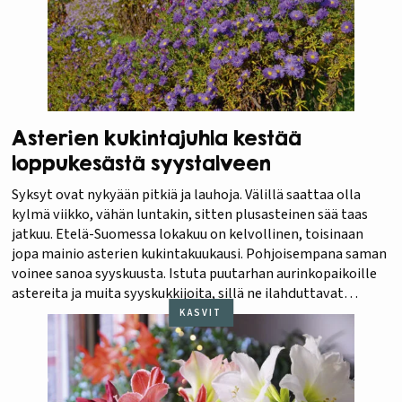
Asterien kukintajuhla kestää
loppukesästä syystalveen
Syksyt ovat nykyään pitkiä ja lauhoja. Välillä saattaa olla
kylmä viikko, vähän luntakin, sitten plusasteinen sää taas
jatkuu. Etelä-Suomessa lokakuu on kelvollinen, toisinaan
jopa mainio asterien kukintakuukausi. Pohjoisempana saman
voinee sanoa syyskuusta. Istuta puutarhan aurinkopaikoille
astereita ja muita syyskukkijoita, sillä ne ilahduttavat
valtavasti. Syksyn viileydessä kukinnat kestävät viikkokausia.
KASVIT