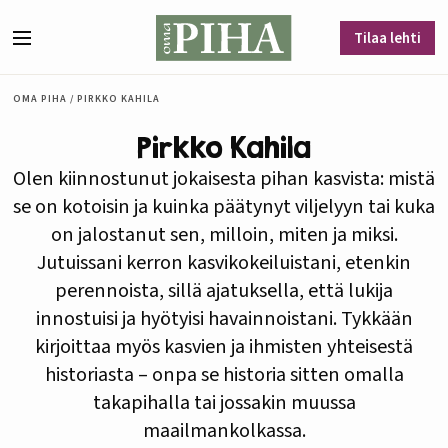
Siirry sisältöön
Tilaa lehti
Valikko
OMA PIHA
/
PIRKKO KAHILA
Pirkko Kahila
Olen kiinnostunut jokaisesta pihan kasvista: mistä
se on kotoisin ja kuinka päätynyt viljelyyn tai kuka
on jalostanut sen, milloin, miten ja miksi.
Jutuissani kerron kasvikokeiluistani, etenkin
perennoista, sillä ajatuksella, että lukija
innostuisi ja hyötyisi havainnoistani. Tykkään
kirjoittaa myös kasvien ja ihmisten yhteisestä
historiasta – onpa se historia sitten omalla
takapihalla tai jossakin muussa
maailmankolkassa.