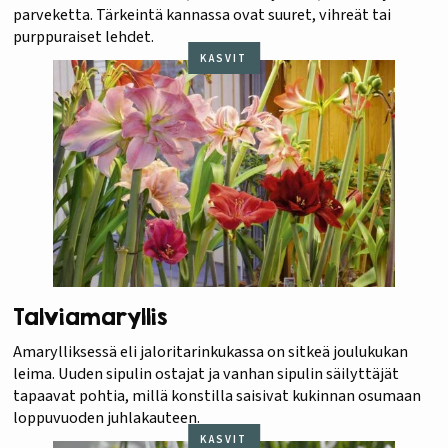
parveketta. Tärkeintä kannassa ovat suuret, vihreät tai
purppuraiset lehdet.
KASVIT
Talviamaryllis
Amarylliksessä eli jaloritarinkukassa on sitkeä joulukukan
leima. Uuden sipulin ostajat ja vanhan sipulin säilyttäjät
tapaavat pohtia, millä konstilla saisivat kukinnan osumaan
loppuvuoden juhlakauteen.
KASVIT