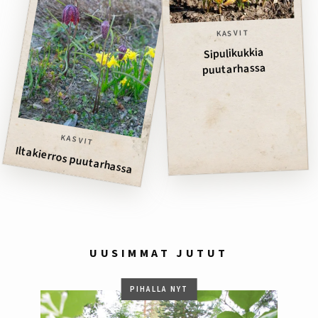
KASVIT
Sipulikukkia
puutarhassa
KASVIT
Iltakierros puutarhassa
UUSIMMAT JUTUT
PIHALLA NYT