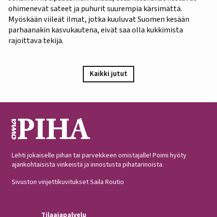
ohimenevät sateet ja puhurit suurempia kärsimättä.
Myöskään viileät ilmat, jotka kuuluvat Suomen kesään
parhaanakin kasvukautena, eivät saa olla kukkimista
rajoittava tekijä.
Kaikki jutut
Lehti jokaiselle pihan tai parvekkeen omistajalle! Poimi hyöty
ajankohtaisista vinkeistä ja innostusta pihatarinoista.
Sivuston vinjettikuvitukset Saila Routio
Tilaajapalvelu