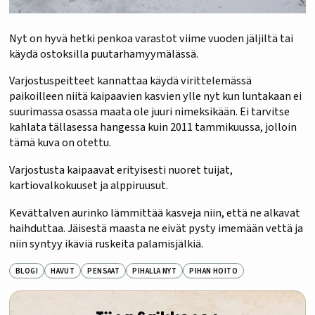
Nyt on hyvä hetki penkoa varastot viime vuoden jäljiltä tai
käydä ostoksilla puutarhamyymälässä.
Varjostuspeitteet kannattaa käydä virittelemässä
paikoilleen niitä kaipaavien kasvien ylle nyt kun luntakaan ei
suurimassa osassa maata ole juuri nimeksikään. Ei tarvitse
kahlata tällasessa hangessa kuin 2011 tammikuussa, jolloin
tämä kuva on otettu.
Varjostusta kaipaavat erityisesti nuoret tuijat,
kartiovalkokuuset ja alppiruusut.
Kevättalven aurinko lämmittää kasveja niin, että ne alkavat
haihduttaa. Jäisestä maasta ne eivät pysty imemään vettä ja
niin syntyy ikäviä ruskeita palamisjälkiä.
BLOGI
HAVUT
PENSAAT
PIHALLA NYT
PIHAN HOITO