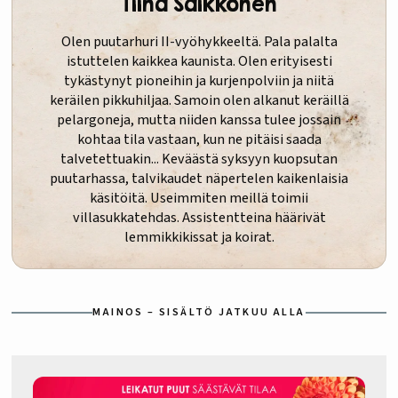
Tiina Saikkonen
Olen puutarhuri II-vyöhykkeeltä. Pala palalta
istuttelen kaikkea kaunista. Olen erityisesti
tykästynyt pioneihin ja kurjenpolviin ja niitä
keräilen pikkuhiljaa. Samoin olen alkanut keräillä
pelargoneja, mutta niiden kanssa tulee jossain
kohtaa tila vastaan, kun ne pitäisi saada
talvetettuakin... Keväästä syksyyn kuopsutan
puutarhassa, talvikaudet näpertelen kaikenlaisia
käsitöitä. Useimmiten meillä toimii
villasukkatehdas. Assistentteina häärivät
lemmikkikissat ja koirat.
MAINOS – SISÄLTÖ JATKUU ALLA