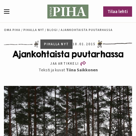
Siirry sisältöön
Tilaa lehti
Valikko
OMA PIHA
/
PIHALLA NYT
/
BLOGI
/
AJANKOHTAISTA PUUTARHASSA
PIHALLA NYT
18.01.2015
Ajankohtaista puutarhassa
JAA ARTIKKELI
Teksti ja kuvat
Tiina Saikkonen