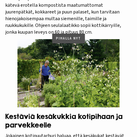
kätevä erotella kompostista maatumattomat
juurenpätkät, kokkareet ja puun palaset, kun tarvitaan
hienojakoisempaa multaa siemenille, taimille ja
ruukkukukille. Ohjeen seulalaatikko sopii kottikärryille,
jonka kuupan leveys on 60 ja pituus 80 cm.
PIHALLA NYT
Kestäviä kesäkukkia kotipihaan ja
parvekkeelle
Jokainen kotipuutarhuri haluaa, että kesäkukat kestävät