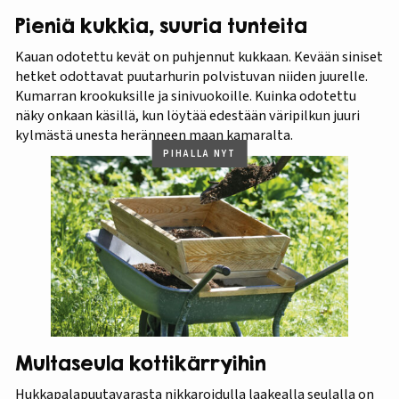
Pieniä kukkia, suuria tunteita
Kauan odotettu kevät on puhjennut kukkaan. Kevään siniset
hetket odottavat puutarhurin polvistuvan niiden juurelle.
Kumarran krookuksille ja sinivuokoille. Kuinka odotettu
näky onkaan käsillä, kun löytää edestään väripilkun juuri
kylmästä unesta heränneen maan kamaralta.
PIHALLA NYT
Multaseula kottikärryihin
Hukkapalapuutavarasta nikkaroidulla laakealla seulalla on