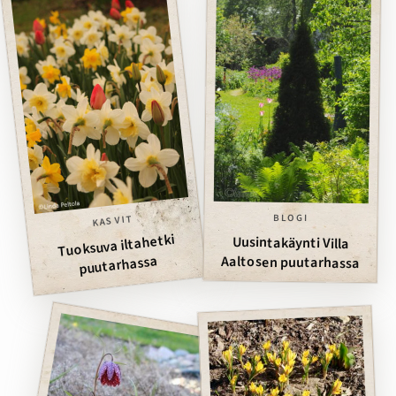
BLOGI
KASVIT
Tuoksuva iltahetki
Uusintakäynti Villa
puutarhassa
Aaltosen puutarhassa