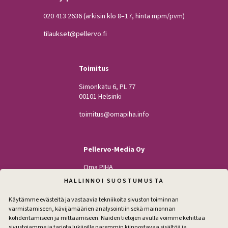
020 413 2636
(arkisin klo 8–17, hinta mpm/pvm)
tilaukset@pellervo.fi
Toimitus
Simonkatu 6, PL 77
00101 Helsinki
toimitus@omapiha.info
Pellervo-Media Oy
Oma PIHA
Kodin Pellervo
HALLINNOI SUOSTUMUSTA
Maatilan Pellervo
Käytämme evästeitä ja vastaavia tekniikoita sivuston toiminnan
varmistamiseen, kävijämäärien analysointiin sekä mainonnan
kohdentamiseen ja mittaamiseen. Näiden tietojen avulla voimme kehittää
sivustojamme ja tarjota lukijoille paremmin kiinnostavaa sisältöä ja