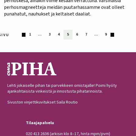
perhoskesä, ainakin viime kesään verrattuna. Varsinaisia
perhosmagneetteja meidän puutarhassamme ovat olleet
punahatut, nauhukset ja keltaiset daaliat.
1
…
3
4
5
6
7
…
9
SIVU
Lehti jokaiselle pihan tai parvekkeen omistajalle! Poimi hyöty
ajankohtaisista vinkeistä ja innostusta pihatarinoista.
Sivuston vinjettikuvitukset Saila Routio
Tilaajapalvelu
020 413 2636
(arkisin klo 8–17, hinta mpm/pvm)