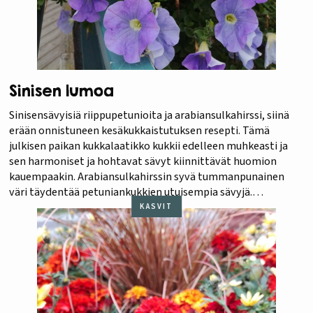
Sinisen lumoa
Sinisensävyisiä riippupetunioita ja arabiansulkahirssi, siinä
erään onnistuneen kesäkukkaistutuksen resepti. Tämä
julkisen paikan kukkalaatikko kukkii edelleen muhkeasti ja
sen harmoniset ja hohtavat sävyt kiinnittävät huomion
kauempaakin. Arabiansulkahirssin syvä tummanpunainen
väri täydentää petuniankukkien utuisempia sävyjä.
Hirssin eksoottiset ja pehmoiset kukinnot kohoavat laatikon
KASVIT
keskellä kuin tuulessa liehuvat purjeet. On hauska nähdä aina
lisää esimerkkejä siitä, miten perinteiset kesäkukat kuten…