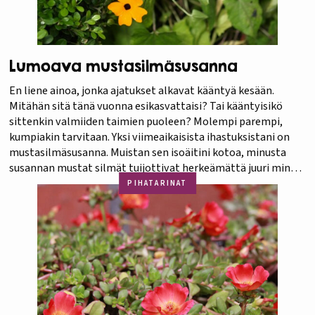
Lumoava mustasilmäsusanna
En liene ainoa, jonka ajatukset alkavat kääntyä kesään.
Mitähän sitä tänä vuonna esikasvattaisi? Tai kääntyisikö
sittenkin valmiiden taimien puoleen? Molempi parempi,
kumpiakin tarvitaan. Yksi viimeaikaisista ihastuksistani on
mustasilmäsusanna. Muistan sen isoäitini kotoa, minusta
susannan mustat silmät tuijottivat herkeämättä juuri minua.
Vähän pelottava siis. Vaiko vain lumoava? Näinkö se
PIHATARINAT
muistuttaa olemassaolostaan vuosien jälkeen ja vinkkaa
tummaa…