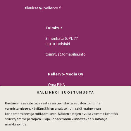
tilaukset@pellervo.fi
Toimitus
Simonkatu 6, PL 77
00101 Helsinki
toimitus@omapiha.info
Pellervo-Media Oy
Oma PIHA
Kodin Pellervo
HALLINNOI SUOSTUMUSTA
Maatilan Pellervo
Käytämme evästeitä ja vastaavia tekniikoita sivuston toiminnan
varmistamiseen, kävijämäärien analysointiin sekä mainonnan
kohdentamiseen ja mittaamiseen. Näiden tietojen avulla voimme kehittää
sivustojamme ja tarjota lukijoille paremmin kiinnostavaa sisältöä ja
Seuraa
markkinointia.