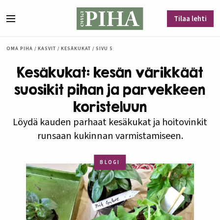
Siirry sisältöön
Tilaa lehti
Valikko
OMA PIHA
/
KASVIT
/
KESÄKUKAT
/
SIVU 5
Kesäkukat: kesän värikkäät
suosikit pihan ja parvekkeen
koristeluun
Löydä kauden parhaat kesäkukat ja hoitovinkit
runsaan kukinnan varmistamiseen.
BLOGI