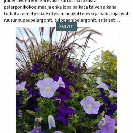
joiden avulla voit kätevästi kartuttaa rakasta
pelargonikokoelmaa ja ehkä jopa paikata talven aikana
tulleita menetyksiä. Erityisen houkuttelevia ja haluttuja ovat
ruusunnuppupelargonit, tulppaanipelargonit, erilaiset
kirjavalehtiset lajikkeet, sekä hennon vaaleanpunaiset
KASVIT
ikiklassikot kuten ‘Mårbacka‘, ‘Gustav‘ ja ‘Prins Nikolaj‘. Koko
talven 5-10 asteisessa yläkerrassa ikkunan edessä viettäneet
viime…