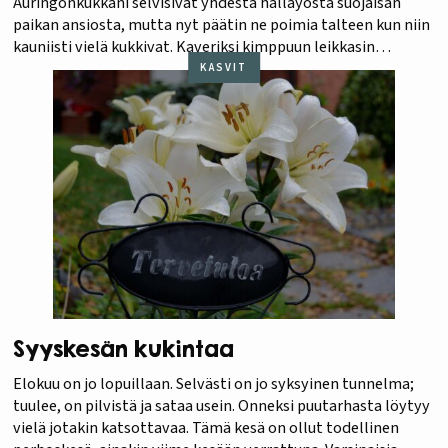
Auringonkukkani selvisivät yhdestä hallayöstä suojaisan
paikan ansiosta, mutta nyt päätin ne poimia talteen kun niin
kauniisti vielä kukkivat. Kaveriksi kimppuun leikkasin
muutaman purppuraheisiangervon oksan. Niiden tumma
KASVIT
liilaan taittuva sävy sopii mielestäni kauniisti lämpimien
auringonkukkien…
Syyskesän kukintaa
Elokuu on jo lopuillaan. Selvästi on jo syksyinen tunnelma;
tuulee, on pilvistä ja sataa usein. Onneksi puutarhasta löytyy
vielä jotakin katsottavaa. Tämä kesä on ollut todellinen