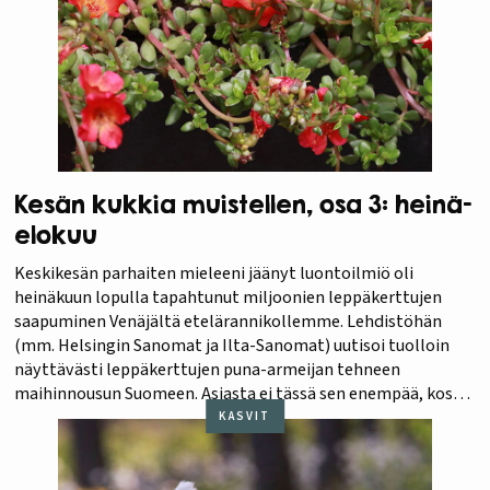
Kesän kukkia muistellen, osa 3: heinä-
elokuu
Keskikesän parhaiten mieleeni jäänyt luontoilmiö oli
heinäkuun lopulla tapahtunut miljoonien leppäkerttujen
saapuminen Venäjältä etelärannikollemme. Lehdistöhän
(mm. Helsingin Sanomat ja Ilta-Sanomat) uutisoi tuolloin
näyttävästi leppäkerttujen puna-armeijan tehneen
maihinnousun Suomeen. Asiasta ei tässä sen enempää, koska
aiheesta on 11.9. tekemäni postaus 13 kuvan kera täällä Oma
KASVIT
PIHAn blogissa otsikolla ”Olipa runsas leppäkerttukesä!” Jos
oli leppäkerttuja runsaasti, niin…