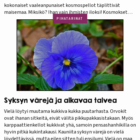
kokonaiset vaaleanpunaiset kosmospellot täplittivät
maisemaa. Miksikö? Ihan vain ihmisten iloksi! Kosmokset
ihastuttavat näin syksyllä, kevääksi ja kesäksi kylvetään
PIHATARINAT
muita kauden kukkia. Työn tekevät vapaaehtoiset ja
kustannuksista vastuun ottaa kunta. Tästä voisi ottaa…
Syksyn värejä ja alkavaa talvea
Vielä löytyi muutama kukkiva kukka puutarhasta. Orvokit
ovat ihanan sitkeitä, eivät välitä pikkupakkasistakaan. Myös
karppaattienkellot kukkivat yhä, samoin pensashanhikilla on
hyvin pitkä kukintakausi. Kauniita syksyn värejä on vielä
löydettävissä, mutta eilen sitten tuli ensilumi. Vielä on maa