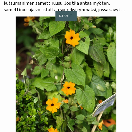
kutsumanimen samettiruusu. Jos tila antaa myöten,
samettiruusuja voi istuttaa suureksi ryhmäksi, jossa sävyt
vaihtuvat kuin tulenliekeissä ikään. Lämpimän tunnelman
KASVIT
täydentää ruskeavartinen sara, jonka kauniin ilmava
kasvutapa luo istutukseen niittymäistä…