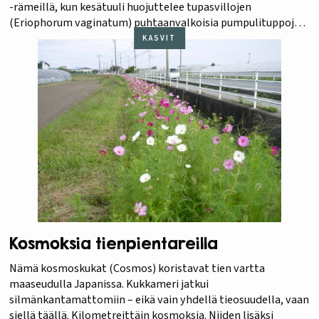
-rämeillä, kun kesätuuli huojuttelee tupasvillojen
(Eriophorum vaginatum) puhtaanvalkoisia pumpulituppoja?
Jos on kasvi varhain keväällä huomaamaton kukkiessaan
KASVIT
tuskin vaaksanmittaisin versoin, on se sitäkin näkyvämpi
alkukesällä, kun hyvinkin puolimetrisiksi venähtäneiden
versojen ”villaiset”…
Kosmoksia tienpientareilla
Nämä kosmoskukat (Cosmos) koristavat tien vartta
maaseudulla Japanissa. Kukkameri jatkui
silmänkantamattomiin – eikä vain yhdellä tieosuudella, vaan
siellä täällä. Kilometreittäin kosmoksia. Niiden lisäksi