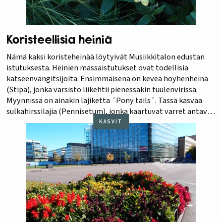
Koristeellisia heiniä
Nämä kaksi koristeheinää löytyivät Musiikkitalon edustan
istutuksesta. Heinien massaistutukset ovat todellisia
katseenvangitsijoita. Ensimmäisenä on keveä höyhenheinä
(Stipa), jonka varsisto liikehtii pienessäkin tuulenvirissä.
Myynnissä on ainakin lajiketta ´Pony tails´. Tässä kasvaa
sulkahirssilajia (Pennisetum), jonka kaartuvat varret antavat
heinäryhmälle aaltomaisen ilmeen. Kumpikin heinä kasvaa
KASVIT
meillä yleensä yksivuotisena ja viihtyy myös ruukuissa.
Väriläikäksi koristeheinäistutukseen voi lisätä mieleisiään
kesäkukkia,…