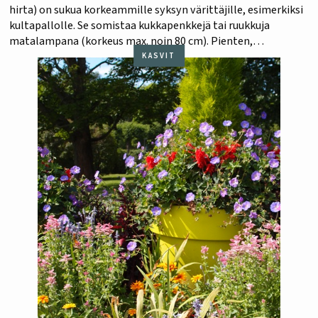
hirta) on sukua korkeammille syksyn värittäjille, esimerkiksi
kultapallolle. Se somistaa kukkapenkkejä tai ruukkuja
matalampana (korkeus max. noin 80 cm). Pienten,
yksivuotisten aurinkojen seurana kasvaa pinkkejä
KASVIT
hämähäkkikukkia. Kuva on Talvipuutarhalta Helsingistä.