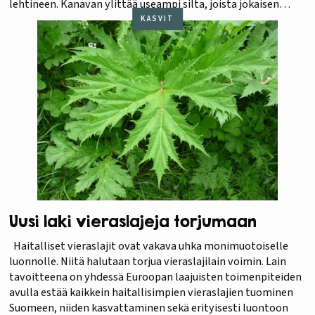
lehtineen. Kanavan ylittää useampi silta, joista jokaisen
kaiteelle on ripustettu ryhmä tällaisia värilaatikoita
KASVIT
luomaan pirteää kesämieltä ohikulkijoille.
Uusi laki vieraslajeja torjumaan
Haitalliset vieraslajit ovat vakava uhka monimuotoiselle
luonnolle. Niitä halutaan torjua vieraslajilain voimin. Lain
tavoitteena on yhdessä Euroopan laajuisten toimenpiteiden
avulla estää kaikkein haitallisimpien vieraslajien tuominen
Suomeen, niiden kasvattaminen sekä erityisesti luontoon