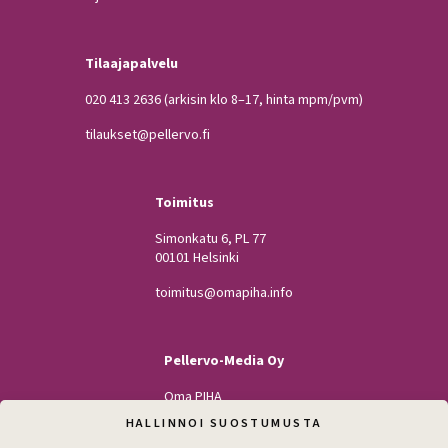
Tilaajapalvelu
020 413 2636
(arkisin klo 8–17, hinta mpm/pvm)
tilaukset@pellervo.fi
Toimitus
Simonkatu 6, PL 77
00101 Helsinki
toimitus@omapiha.info
Pellervo-Media Oy
Oma PIHA
Kodin Pellervo
HALLINNOI SUOSTUMUSTA