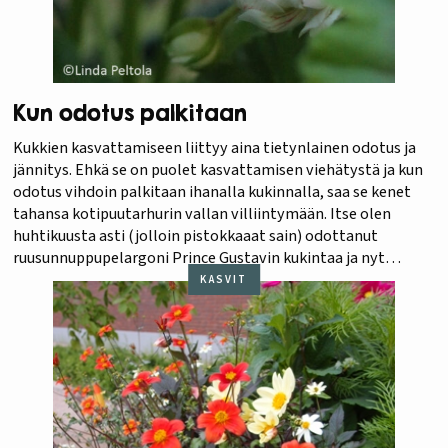
Kun odotus palkitaan
Kukkien kasvattamiseen liittyy aina tietynlainen odotus ja
jännitys. Ehkä se on puolet kasvattamisen viehätystä ja kun
odotus vihdoin palkitaan ihanalla kukinnalla, saa se kenet
tahansa kotipuutarhurin vallan villiintymään. Itse olen
huhtikuusta asti (jolloin pistokkaaat sain) odottanut
ruusunnuppupelargoni Prince Gustavin kukintaa ja nyt
suloiset täyteen ahdetut lähes vaahtokarkkimaiset hempeät
KASVIT
pallerot ovat avautumassa. Kasvihuoneessa ovat ruukussa
kukkineet…