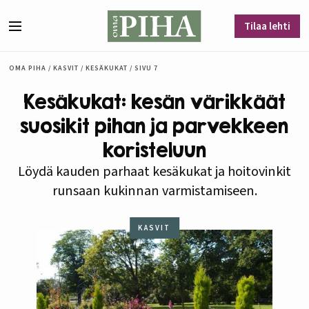
Siirry sisältöön
Tilaa lehti
Valikko
OMA PIHA
/
KASVIT
/
KESÄKUKAT
/
SIVU 7
Kesäkukat: kesän värikkäät
suosikit pihan ja parvekkeen
koristeluun
Löydä kauden parhaat kesäkukat ja hoitovinkit
runsaan kukinnan varmistamiseen.
KASVIT