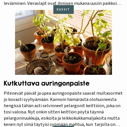
leviäminen. Vieraslajit ovat ihmisen mukana uusiin paikkoihin
levinneitä eliölajeja kuten puutarhakasveja, riistaeläimiä,
KASVIT
vesieliöitä tai tuholaisia. Ne voivat muuttaa uutta
ympäristöään, vaikeuttaa alkuperäisten lajien…
Kutkuttava auringonpaiste
Pitenevät päivät ja upea auringonpaiste saavat multasormet
jo kovasti syyhyämään. Kannoin hämärästä olohuoneesta
hengissä tähän asti selvinneet pelargonit keittiöön, joka on
tosi valoisa. Nyt onkin sitten keittiön pöytä täynnä
pelargoniruukkuja, esikoita ja leikkokukkamaljakoita mutta
kenen nyt siinä täytyisi syömään mahtua, kun tarjolla on