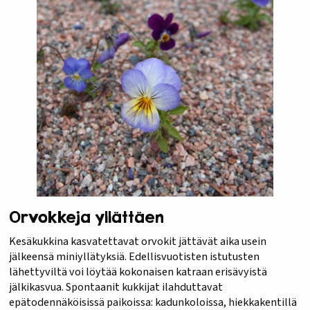
Orvokkeja yllättäen
Kesäkukkina kasvatettavat orvokit jättävät aika usein
jälkeensä miniyllätyksiä. Edellisvuotisten istutusten
lähettyviltä voi löytää kokonaisen katraan erisävyistä
jälkikasvua. Spontaanit kukkijat ilahduttavat
epätodennäköisissä paikoissa: kadunkoloissa, hiekkakentillä