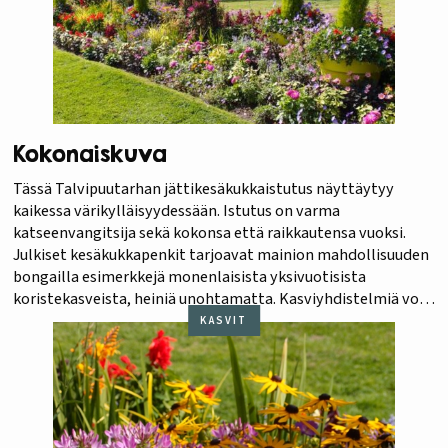
Kokonaiskuva
Tässä Talvipuutarhan jättikesäkukkaistutus näyttäytyy
kaikessa värikylläisyydessään. Istutus on varma
katseenvangitsija sekä kokonsa että raikkautensa vuoksi.
Julkiset kesäkukkapenkit tarjoavat mainion mahdollisuuden
bongailla esimerkkejä monenlaisista yksivuotisista
koristekasveista, heiniä unohtamatta. Kasviyhdistelmiä voi
vertailla, ja miettiä, sopisiko jokin kasvi omallekin pihalle ja
KASVIT
ruukkupuutarhaan.