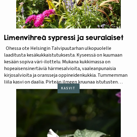
Limenvihreä sypressi ja seuralaiset
Ohessa ote Helsingin Talvipuutarhan ulkopuolelle
laaditusta kesäkukkaistutuksesta. Kyseessä on kuumaan
kesään sopiva väri-ilottelu. Mukana kukkimassa on
hopeaisensinertäviä härmesalvioita, vaaleanpunaisia
kirjosalvioita ja oransseja oppineidenkukkia. Tummemman
liila kasvi on daalia. Pirteän ilmeen kruunaa istutusten
lomasta pilkistävä limenvärinen ruukku, jossa viihtyvät
KASVIT
punaiset tulisalviat, liilahtavat kurjenpolvet ja
kirkkaanvihreä sypressi.