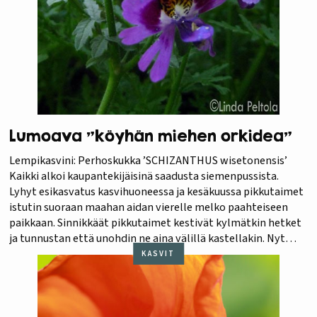
Lumoava ”köyhän miehen orkidea”
Lempikasvini: Perhoskukka ’SCHIZANTHUS wisetonensis’
Kaikki alkoi kaupantekijäisinä saadusta siemenpussista.
Lyhyt esikasvatus kasvihuoneessa ja kesäkuussa pikkutaimet
istutin suoraan maahan aidan vierelle melko paahteiseen
paikkaan. Sinnikkäät pikkutaimet kestivät kylmätkin hetket
ja tunnustan että unohdin ne aina välillä kastellakin. Nyt
heinäkuun lopulla on ihana kukkaloisto parhaimmillaan
KASVIT
joten vaikeaksi kasvatettavaksi ei tätä kasvia todellakaan voi
kutsua. Ensi kesänä taidan…