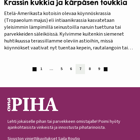
Krassin kukkia ja kärpäsen toukkia
Etelä-Amerikasta kotoisin olevaa köynnöskrassia
(Tropaeolum majus) eli intiaanikrassia kasvatetaan
yleisimmin lämpimillä seinustoilla naruin tuettuna tai
parvekkeiden säleiköissä. Kylvimme kuitenkin siemenet
huhtikuussa terassillamme oleviin astioihin, missä
köynnökset vaativat nyt tuentaa kepein, rautalangoin tai
muulla tavoin. Krassit ovat aloittaneet kukintansa noin
viikko sitten. Ottaessani kuvia krassien kukista havaitsin
muutamissa (onneksi vain muutamissa) lehdissä koverteita,
1
…
5
6
7
8
9
joita olivat tehneet…
Lehti jokaiselle pihan tai parvekkeen omistajalle! Poimi hyöty
ajankohtaisista vinkeistä ja innostusta pihatarinoista.
Sivuston vinjettikuvitukset Saila Routio