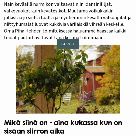
Näin keväällä nurmikon valtaavat niin idänsinililjat,
valkovuokot kuin kevätesikot. Muutama voikukkakin
pilkistää jo sieltä täältä ja myöhemmin kesällä valkoapilat ja
niittyhumalat luovat kukkivia väriläiskiä vihreän keskelle.
Oma Piha -lehden toimituksessa haluamme haastaa kaikki
teidät puutarhaystävät tänä kesänä toimimaan
pölyttäjähyönteisten hyväksi ja osallistumaan Kukkiva
KASVIT
nurmi -tempaukseen. Pyydämme teitä kaikkia lähettämään
kuvia omista kauniista kukkanurmikoistanne ja -
niityistänne…
Mikä siinä on – aina kukassa kun on
sisään siirron aika