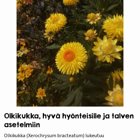
Olkikukka, hyvä hyönteisille ja talven
asetelmiin
Olkikukka (Xerochrysum bracteatum) lukeutuu