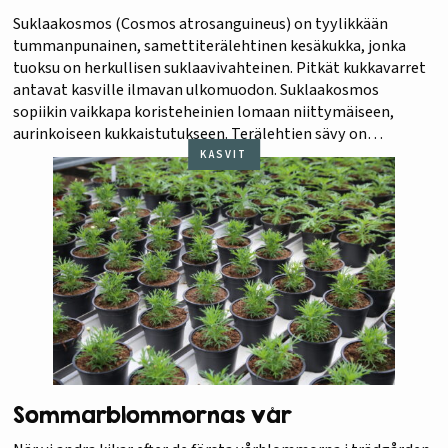
Suklaakosmos (Cosmos atrosanguineus) on tyylikkään
tummanpunainen, samettiterälehtinen kesäkukka, jonka
tuoksu on herkullisen suklaavivahteinen. Pitkät kukkavarret
antavat kasville ilmavan ulkomuodon. Suklaakosmos
sopiikin vaikkapa koristeheinien lomaan niittymäiseen,
aurinkoiseen kukkaistutukseen. Terälehtien sävy on
poikkeuksellinen kesäkukkien joukossa, ehkäpä jotkut
KASVIT
daalialajikkeet ovat yhtä tummaa sävyä. Koristeheinistä, tai
oikeastaan koristesaroista, ilahduttavimpia on pronssisara
Carex ’Frosted curls’. Se on kuin tehty ruukkuihin…
Sommarblommornas vår