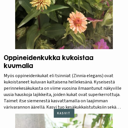
Oppineidenkukka kukoistaa
kuumalla
Myös oppineidenkukat eli tsinniat (Zinnia elegans) ovat
kukoistaneet kuluvan kaltaisena hellekesänä. Kyseisestä
perinnekesäkukasta on viime vuosina ilmaantunut näkyville
uusia hauskoja lajikkeita, joiden kukat ovat superkerrottuja.
Taimet itse siemenestä kasvattamalla on laajimman
värivarannon äärellä. Kasvi tuo kesäkukkaistutuksiin sekä
vihreää lehtirehevyyttä että raikkaita värejä. Monisävyisissä
KASVIT
kukissa on samaa piristävää vaikutusta kuin kesäisen
jäätelöannoksen karkkiväreissä. Muotonsa ja pitkälle…