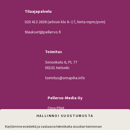
Tilaajapalvelu
020 413 2636
(arkisin klo 8–17, hinta mpm/pvm)
tilaukset@pellervo.fi
Toimitus
Simonkatu 6, PL 77
00101 Helsinki
toimitus@omapiha.info
Pellervo-Media Oy
Oma PIHA
Kodin Pellervo
HALLINNOI SUOSTUMUSTA
Maatilan Pellervo
Käytämme evästeitä ja vastaavia tekniikoita sivuston toiminnan