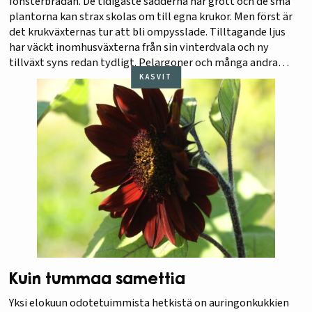
fönsterbrädan. De tidigaste sådderna har grott och de små
plantorna kan strax skolas om till egna krukor. Men först är
det krukväxternas tur att bli ompysslade. Tilltagande ljus
har väckt inomhusväxterna från sin vinterdvala och ny
tillväxt syns redan tydligt. Pelargoner och många andra
krukväxter klipps ner trots att…
KASVIT
Kuin tummaa samettia
Yksi elokuun odotetuimmista hetkistä on auringonkukkien