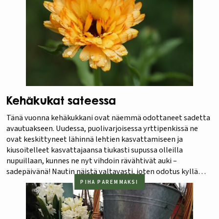
Kehäkukat sateessa
Tänä vuonna kehäkukkani ovat näemmä odottaneet sadetta
avautuakseen. Uudessa, puolivarjoisessa yrttipenkissä ne
ovat keskittyneet lähinnä lehtien kasvattamiseen ja
kiusoitelleet kasvattajaansa tiukasti supussa olleilla
nupuillaan, kunnes ne nyt vihdoin rävähtivät auki –
sadepäivänä! Nautin näistä valtavasti, joten odotus kyllä
palkittiin. Joku pikku pörriäinenkin tuli kanssani avautuneita
PIHA PAREMMAKSI
kukkia ihastelemaan. Nämä ovat ihan tavallisia lajikkeita,
aiemmin talteen otetuista…