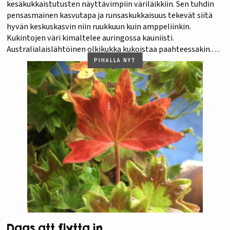
kesäkukkaistutusten näyttävimpiin väriläikkiin. Sen tuhdin
pensasmainen kasvutapa ja runsaskukkaisuus tekevät siitä
hyvän keskuskasvin niin ruukkuun kuin amppeliinkin.
Kukintojen väri kimaltelee auringossa kauniisti.
Australialaislähtöinen olkikukka kukoistaa paahteessakin.
Sen multa saa kuivahtaa kastelukertojen välillä. Kukinta
PIHALLA NYT
jatkuu hyvän lannoituksen turvin syksyyn saakka. Kokonaisia
kuihtuneita kukintoja voi poistaa. Kuvien kaltainen
keltavoittoinen kesäkukkakatras on mahtavan energinen…
Dags att flytta in