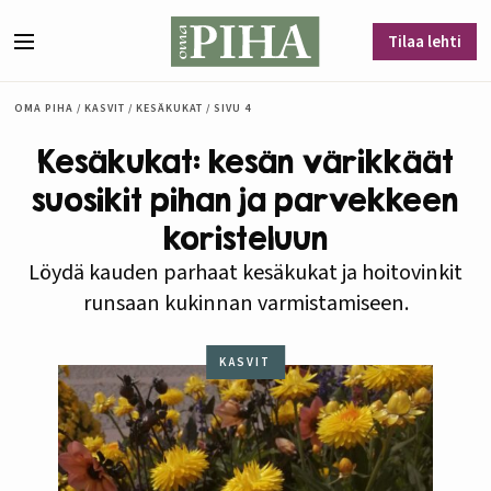
Siirry sisältöön
Tilaa lehti
Valikko
OMA PIHA
/
KASVIT
/
KESÄKUKAT
/
SIVU 4
Kesäkukat: kesän värikkäät
suosikit pihan ja parvekkeen
koristeluun
Löydä kauden parhaat kesäkukat ja hoitovinkit
runsaan kukinnan varmistamiseen.
KASVIT