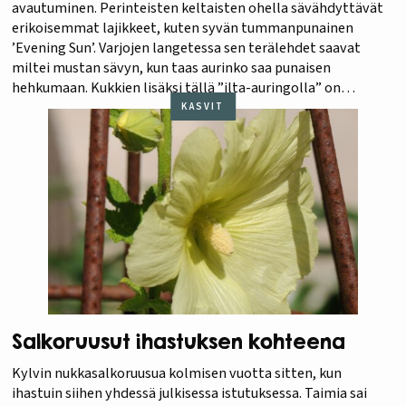
avautuminen. Perinteisten keltaisten ohella sävähdyttävät
erikoisemmat lajikkeet, kuten syvän tummanpunainen
’Evening Sun’. Varjojen langetessa sen terälehdet saavat
miltei mustan sävyn, kun taas aurinko saa punaisen
hehkumaan. Kukkien lisäksi tällä ”ilta-auringolla” on
kiehtovat nuput, etenkin kun ne alkavat avautua. Terälehtien
KASVIT
kärjet ovat keltaiset ja paljastavat tumman punansa
vähitellen auetessaan.
Salkoruusut ihastuksen kohteena
Kylvin nukkasalkoruusua kolmisen vuotta sitten, kun
ihastuin siihen yhdessä julkisessa istutuksessa. Taimia sai