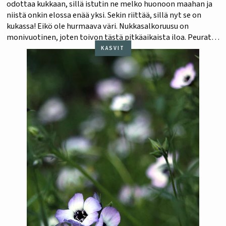
odottaa kukkaan, sillä istutin ne melko huonoon maahan ja
niistä onkin elossa enää yksi. Sekin riittää, sillä nyt se on
kukassa! Eikö ole hurmaava väri. Nukkasalkoruusu on
monivuotinen, joten toivon tästä pitkäaikaista iloa. Peurat
valitettavasti herkuttelevat salkoruusuilla, siksi kukkani on
KASVIT
suojakartion sisällä…