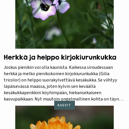
Herkkä ja helppo kirjokiurunkukka
Joskus pienikin voi olla kaunista. Kaikessa siroudessaan
herkkä ja melko pienikokoinen kirjokiurunkukka (Gilia
tricolor) on helppo suorakylvettävä kesäkukka. Se viihtyy
läpäisevässä maassa, joten kylvin sen keväällä
kesäkukkapenkkini köyhimpään, hiekansekaiseen
kasvupaikkaan. Nyt muutoin ongelmallinen kohta on täynnä
lumoavia pikkukukkia, jotka joidenkin mielestä tuoksuvat
KASVIT
miedosti suklaalle. Kosteammalla kasvupaikalla varret
kasvavat huomattavasti pidemmiksi. Kirjokiurunkukka
houkuttelee hyvin paikalle niin…