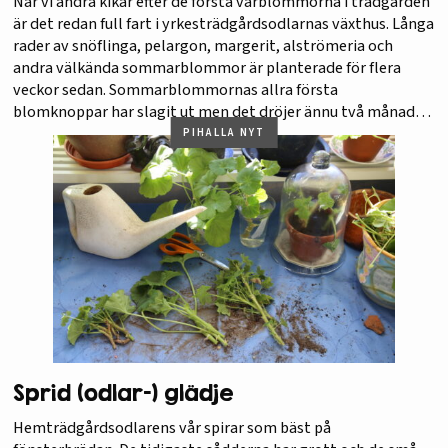
När vi andra kikar efter de första vårblommorna i trädgården
är det redan full fart i yrkesträdgårdsodlarnas växthus. Långa
rader av snöflinga, pelargon, margerit, alströmeria och
andra välkända sommarblommor är planterade för flera
veckor sedan. Sommarblommornas allra första
blomknoppar har slagit ut men det dröjer ännu två månader
eller mer innan plantorna är klara för…
PIHALLA NYT
Sprid (odlar-) glädje
Hemträdgårdsodlarens vår spirar som bäst på