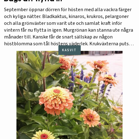
September öppnar dörren för hösten med alla vackra färger
och kyliga nätter. Bladkaktus, kinaros, krukros, pelargoner
och alla grönväxter som varit ute och samlat kraft inför
vintern får nu flytta in igen. Murgrönan kan stanna ute några
månader till. Kanske får de snart sällskap av någon
höstblomma som tål höstens väderlek. Krukväxterna putsas
på vissna…
KASVIT