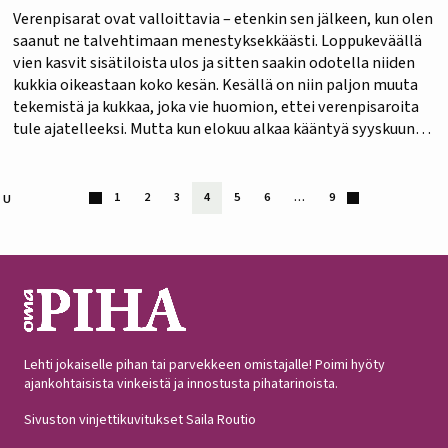
Verenpisarat ovat valloittavia – etenkin sen jälkeen, kun olen
saanut ne talvehtimaan menestyksekkäästi. Loppukeväällä
vien kasvit sisätiloista ulos ja sitten saakin odotella niiden
kukkia oikeastaan koko kesän. Kesällä on niin paljon muuta
tekemistä ja kukkaa, joka vie huomion, ettei verenpisaroita
tule ajatelleeksi. Mutta kun elokuu alkaa kääntyä syyskuun
puolelle, alkaa verenpisaraosastolla tapahtua. Nuppuja
kehittyy siitä…
1
2
3
4
5
6
…
9
VU
Lehti jokaiselle pihan tai parvekkeen omistajalle! Poimi hyöty
ajankohtaisista vinkeistä ja innostusta pihatarinoista.
Sivuston vinjettikuvitukset Saila Routio