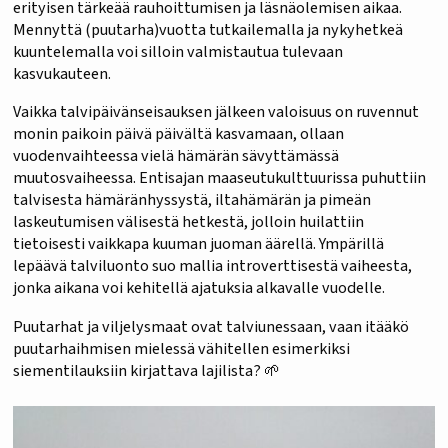
erityisen tärkeää rauhoittumisen ja läsnäolemisen aikaa.
Mennyttä (puutarha)vuotta tutkailemalla ja nykyhetkeä
kuuntelemalla voi silloin valmistautua tulevaan
kasvukauteen.
Vaikka talvipäivänseisauksen jälkeen valoisuus on ruvennut
monin paikoin päivä päivältä kasvamaan, ollaan
vuodenvaihteessa vielä hämärän sävyttämässä
muutosvaiheessa. Entisajan maaseutukulttuurissa puhuttiin
talvisesta hämäränhyssystä, iltahämärän ja pimeän
laskeutumisen välisestä hetkestä, jolloin huilattiin
tietoisesti vaikkapa kuuman juoman äärellä. Ympärillä
lepäävä talviluonto suo mallia introverttisestä vaiheesta,
jonka aikana voi kehitellä ajatuksia alkavalle vuodelle.
Puutarhat ja viljelysmaat ovat talviunessaan, vaan itääkö
puutarhaihmisen mielessä vähitellen esimerkiksi
siementilauksiin kirjattava lajilista? 🌱