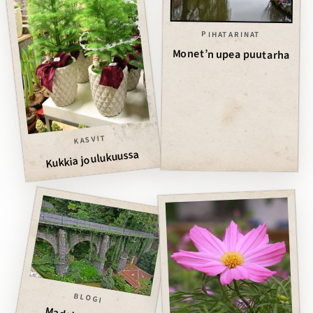
PIHATARINAT
Monet’n upea puutarha
KASVIT
Kukkia joulukuussa
BLOGI