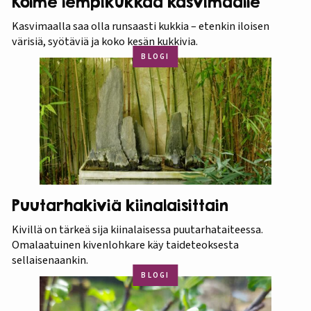
Kolme lempikukkaa kasvimaalle
Kasvimaalla saa olla runsaasti kukkia – etenkin iloisen
värisiä, syötäviä ja koko kesän kukkivia.
BLOGI
Puutarhakiviä kiinalaisittain
Kivillä on tärkeä sija kiinalaisessa puutarhataiteessa.
Omalaatuinen kivenlohkare käy taideteoksesta
sellaisenaankin.
BLOGI