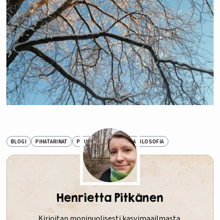
BLOGI
PIHATARINAT
PUUTARHAHISTORIA JA FILOSOFIA
Henrietta Pitkänen
Kirjoitan monipuolisesti kasvimaailmasta.