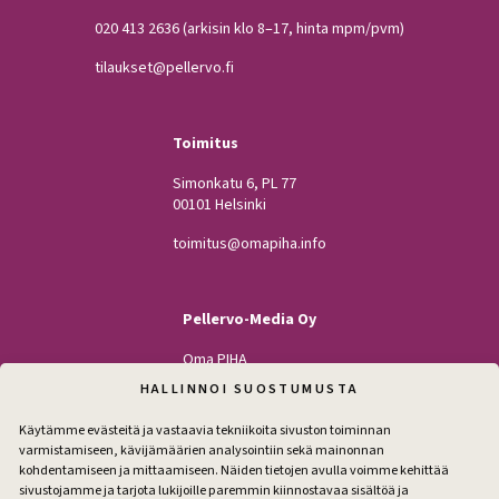
020 413 2636
(arkisin klo 8–17, hinta mpm/pvm)
tilaukset@pellervo.fi
Toimitus
Simonkatu 6, PL 77
00101 Helsinki
toimitus@omapiha.info
Pellervo-Media Oy
Oma PIHA
Kodin Pellervo
HALLINNOI SUOSTUMUSTA
Maatilan Pellervo
Käytämme evästeitä ja vastaavia tekniikoita sivuston toiminnan
varmistamiseen, kävijämäärien analysointiin sekä mainonnan
kohdentamiseen ja mittaamiseen. Näiden tietojen avulla voimme kehittää
sivustojamme ja tarjota lukijoille paremmin kiinnostavaa sisältöä ja