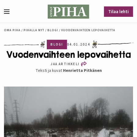
Siirry sisältöön
Tilaa lehti
Valikko
OMA PIHA
/
PIHALLA NYT
/
BLOGI
/
VUODENVAIHTEEN LEPOVAIHETTA
BLOGI
04.01.2024
Vuodenvaihteen lepovaihetta
JAA ARTIKKELI
Teksti ja kuvat
Henrietta Pitkänen