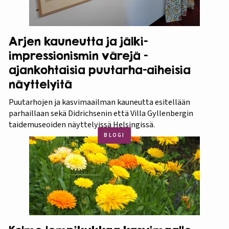
Arjen kauneutta ja jälki-
impressionismin värejä -
ajankohtaisia puutarha-aiheisia
näyttelyitä
Puutarhojen ja kasvimaailman kauneutta esitellään
parhaillaan sekä Didrichsenin että Villa Gyllenbergin
taidemuseoiden näyttelyissä Helsingissä.
BLOGI