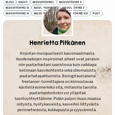
BLOGI
KASVIT
KASVUVYÖHYKE I
KASVUVYÖHYKE II
KASVUVYÖHYKE III
KASVUVYÖHYKE IV
KASVUVYÖHYKE V
KASVUVYÖHYKE VI
KASVUVYÖHYKE VII
KASVUVYÖHYKE VIII
PUUT
Henrietta Pitkänen
Kirjoitan monipuolisesti kasvimaailmasta.
Vuodenaikojen inspiroimat aiheet ovat peräisin
niin puutarhastani saaristossa kuin vaikkapa
kotimaan kasvikohteista sekä ulkomaisista
puutarhatapahtumista. Biologitaustaisena
freelancer-toimittajana on kiinnostavaa
käsitellä esimerkiksi sitä, millaisilla tavoilla
puutarhanhoitokin voi ylläpitää
luontoyhteyttämme. Pidän paljon muun muassa
niityistä, hyötykasveista, kasveihin liittyvästä
perinnetiedosta, kukkapuista ja syysväreistä.