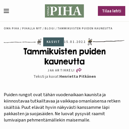
Siirry sisältöön
Tilaa lehti
Valikko
OMA PIHA
/
PIHALLA NYT
/
BLOGI
/
TAMMIKUISTEN PUIDEN KAUNEUTTA
KASVIT
15.01.2022
Tammikuisten puiden
kauneutta
JAA ARTIKKELI
Teksti ja kuvat
Henrietta Pitkänen
Puiden rungot ovat tähän vuodenaikaan kaunista ja
kiinnostavaa tutkailtavaa ja vaikkapa omanlaisensa retken
sisältöä. Puut elävät hyvin näkyvästi kanssamme läpi
pakkasten ja suojasäiden. Ne luovat pysyvät raamit
lumivaipan pehmentämällekin maisemalle.