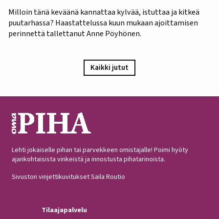
Milloin tänä keväänä kannattaa kylvää, istuttaa ja kitkeä
puutarhassa? Haastattelussa kuun mukaan ajoittamisen
perinnettä tallettanut Anne Pöyhönen.
Kaikki jutut
Lehti jokaiselle pihan tai parvekkeen omistajalle! Poimi hyöty
ajankohtaisista vinkeistä ja innostusta pihatarinoista.
Sivuston vinjettikuvitukset Saila Routio
Tilaajapalvelu