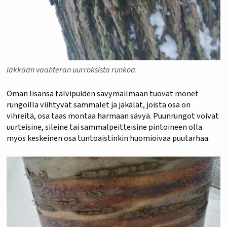
Iäkkään vaahteran uurroksista runkoa.
Oman lisänsä talvipuiden sävymailmaan tuovat monet
rungoilla viihtyvät sammalet ja jäkälät, joista osa on
vihreitä, osa taas montaa harmaan sävyä. Puunrungot voivat
uurteisine, sileine tai sammalpeitteisine pintoineen olla
myös keskeinen osa tuntoaistinkin huomioivaa puutarhaa.