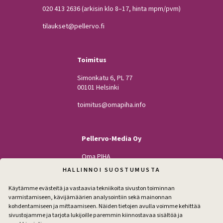
020 413 2636
(arkisin klo 8–17, hinta mpm/pvm)
tilaukset@pellervo.fi
Toimitus
Simonkatu 6, PL 77
00101 Helsinki
toimitus@omapiha.info
Pellervo-Media Oy
Oma PIHA
Kodin Pellervo
HALLINNOI SUOSTUMUSTA
Maatilan Pellervo
Käytämme evästeitä ja vastaavia tekniikoita sivuston toiminnan
varmistamiseen, kävijämäärien analysointiin sekä mainonnan
kohdentamiseen ja mittaamiseen. Näiden tietojen avulla voimme kehittää
sivustojamme ja tarjota lukijoille paremmin kiinnostavaa sisältöä ja
Seuraa