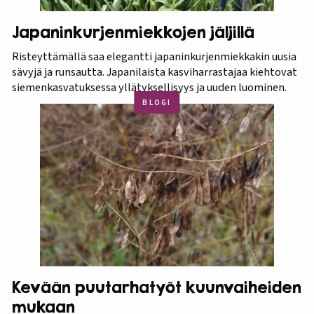
Japaninkurjenmiekkojen jäljillä
Risteyttämällä saa elegantti japaninkurjenmiekkakin uusia
sävyjä ja runsautta. Japanilaista kasviharrastajaa kiehtovat
siemenkasvatuksessa yllätyksellisyys ja uuden luominen.
BLOGI
Kevään puutarhatyöt kuunvaiheiden
mukaan