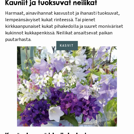
Kauniit ja tuoksuvat neilikat
Harmaat, ainavihannat kasvustot ja ihanasti tuoksuvat,
lempeänsävyiset kukat rinteessä. Tai pienet
kirkkaanpunaiset kukat pihakedolla ja suuret moniväriset
kukinnot kukkapenkissä. Neilikat ansaitsevat paikan
puutarhasta.
KASVIT