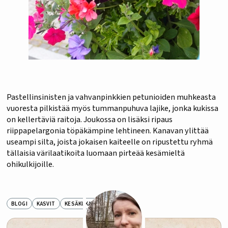
Pastellinsinisten ja vahvanpinkkien petunioiden muhkeasta
vuoresta pilkistää myös tummanpuhuva lajike, jonka kukissa
on kellertäviä raitoja. Joukossa on lisäksi ripaus
riippapelargonia töpäkämpine lehtineen. Kanavan ylittää
useampi silta, joista jokaisen kaiteelle on ripustettu ryhmä
tällaisia värilaatikoita luomaan pirteää kesämieltä
ohikulkijoille.
BLOGI
KASVIT
KESÄKUKAT