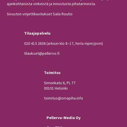
ajankohtaisista vinkeistä ja innostusta pihatarinoista.
Sivuston vinjettikuvitukset Saila Routio
Tilaajapalvelu
020 413 2636
(arkisin klo 8–17, hinta mpm/pvm)
tilaukset@pellervo.fi
Toimitus
Simonkatu 6, PL 77
00101 Helsinki
toimitus@omapiha.info
Pellervo-Media Oy