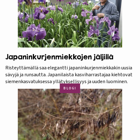
Japaninkurjenmiekkojen jäljillä
Risteyttämällä saa elegantti japaninkurjenmiekkakin uusia
sävyjä ja runsautta. Japanilaista kasviharrastajaa kiehtovat
siemenkasvatuksessa yllätyksellisyys ja uuden luominen.
BLOGI