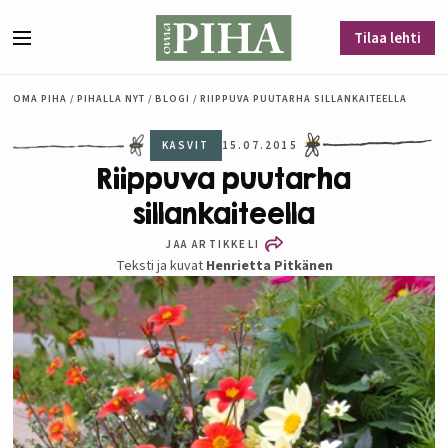
Siirry sisältöön
Tilaa lehti
Valikko
OMA PIHA
/
PIHALLA NYT
/
BLOGI
/
RIIPPUVA PUUTARHA SILLANKAITEELLA
KASVIT
15.07.2015
Riippuva puutarha
sillankaiteella
JAA ARTIKKELI
Teksti ja kuvat
Henrietta Pitkänen