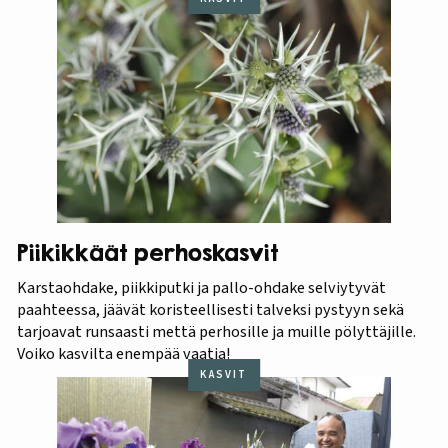
Piikikkäät perhoskasvit
Karstaohdake, piikkiputki ja pallo-ohdake selviytyvät
paahteessa, jäävät koristeellisesti talveksi pystyyn sekä
tarjoavat runsaasti mettä perhosille ja muille pölyttäjille.
Voiko kasvilta enempää vaatia!
KASVIT