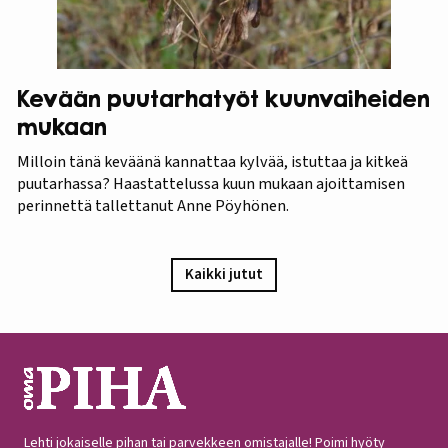
Kevään puutarhatyöt kuunvaiheiden
mukaan
Milloin tänä keväänä kannattaa kylvää, istuttaa ja kitkeä
puutarhassa? Haastattelussa kuun mukaan ajoittamisen
perinnettä tallettanut Anne Pöyhönen.
Kaikki jutut
Lehti jokaiselle pihan tai parvekkeen omistajalle! Poimi hyöty