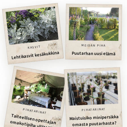
MEIDÄN PIHA
KASVIT
Lehtikasvit kesäkukkina
Puutarhan uusi elämä
PIHATARINAT
PIHATARINAT
Taiteellisen opettajan
akotipiha yllättää –
Suom
en Paras Piha -
Maistuisiko minipersikka
om
omasta puutarhasta?