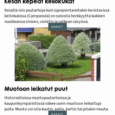
Kesän kepeät kellokukat
Kesällä niin puutarhoja kuin ojanpientareitakin koristavissa
kellokukissa (Campanula) on suloista herkkyyttä kukkien
nuokkuessa sinisen, violetin ja valkean sävyissä.
KASVIT
Muotoon leikatut puut
Historiallisissa muotopuutarhoissa ja
kaupunkiympäristössä näkee usein muotoon leikattuja
puita. Muoto voi olla kuutio, pallo, kartio tai jotakin muuta.
KASVIT