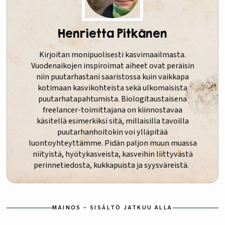
Henrietta Pitkänen
Kirjoitan monipuolisesti kasvimaailmasta.
Vuodenaikojen inspiroimat aiheet ovat peräisin
niin puutarhastani saaristossa kuin vaikkapa
kotimaan kasvikohteista sekä ulkomaisista
puutarhatapahtumista. Biologitaustaisena
freelancer-toimittajana on kiinnostavaa
käsitellä esimerkiksi sitä, millaisilla tavoilla
puutarhanhoitokin voi ylläpitää
luontoyhteyttämme. Pidän paljon muun muassa
niityistä, hyötykasveista, kasveihin liittyvästä
perinnetiedosta, kukkapuista ja syysväreistä.
MAINOS – SISÄLTÖ JATKUU ALLA