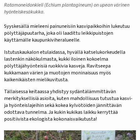
Ratamoneidonkieli (Echium plantagineum) on upean värinen
hyönteiskesäkukka.
Syyskesällä mieleeni painuneisiin kasvipaikkoihin lukeutuu
pölyttäjäpuutarha, joka oli laadittu leikkipuistojen
käyttämälle kaupunkiviheralueelle.
Istutuskaukalon etulaidassa, hyvällä katselukorkeudella
lastenkin näkökulmasta, kukki iloinen kokoelma
pölyttäjähyönteisiä ruokkivia kasveja. Ravitseepa
kukkamaan värien ja muotojen moninaisuus myös
kaikenikäisten mielikuvitusta.
Tällaisessa keitaassa yhdistyy sydäntälämmittävän
merkityksellisiä asioita, kuten mahdollisuus tutustua kasvi-
ja hyönteislajeihin sekä kokea kylvötöiden jännittävän
odottava tunnelma. Ja kukin kukikas laikku kerryttää
positiivista ekologista kokonaisvaikutusta!