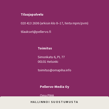
Tilaajapalvelu
020 413 2636
(arkisin klo 8–17, hinta mpm/pvm)
tilaukset@pellervo.fi
Toimitus
Simonkatu 6, PL 77
00101 Helsinki
toimitus@omapiha.info
Pellervo-Media Oy
Oma PIHA
Kodin Pellervo
HALLINNOI SUOSTUMUSTA
Maatilan Pellervo