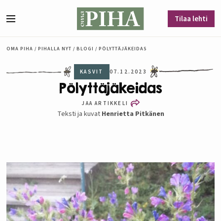
Siirry sisältöön
Tilaa lehti
Valikko
OMA PIHA
/
PIHALLA NYT
/
BLOGI
/
PÖLYTTÄJÄKEIDAS
KASVIT
07.12.2023
Pölyttäjäkeidas
JAA ARTIKKELI
Teksti ja kuvat
Henrietta Pitkänen