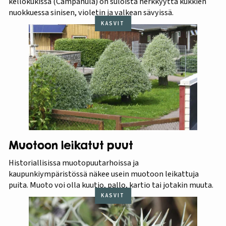
kellokukissa (Campanula) on suloista herkkyyttä kukkien
nuokkuessa sinisen, violetin ja valkean sävyissä.
KASVIT
Muotoon leikatut puut
Historiallisissa muotopuutarhoissa ja
kaupunkiympäristössä näkee usein muotoon leikattuja
puita. Muoto voi olla kuutio, pallo, kartio tai jotakin muuta.
KASVIT