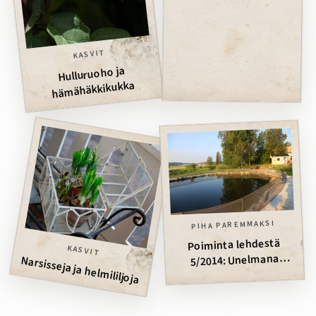
KASVIT
Hulluruoho ja
hämähäkkikukka
PIHA PAREMMAKSI
Poiminta lehdestä
KASVIT
5/2014: Unelmana
Narsisseja ja helmililjoja
kirkasvetinen lampi