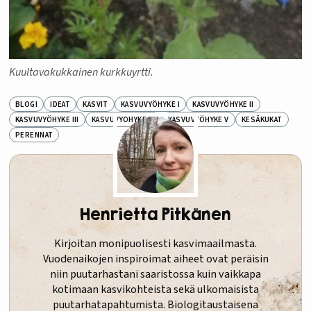
Kuultavakukkainen kurkkuyrtti.
BLOGI
IDEAT
KASVIT
KASVUVYÖHYKE I
KASVUVYÖHYKE II
KASVUVYÖHYKE III
KASVUVYÖHYKE IV
KASVUVYÖHYKE V
KESÄKUKAT
PERENNAT
Henrietta Pitkänen
Kirjoitan monipuolisesti kasvimaailmasta.
Vuodenaikojen inspiroimat aiheet ovat peräisin
niin puutarhastani saaristossa kuin vaikkapa
kotimaan kasvikohteista sekä ulkomaisista
puutarhatapahtumista. Biologitaustaisena