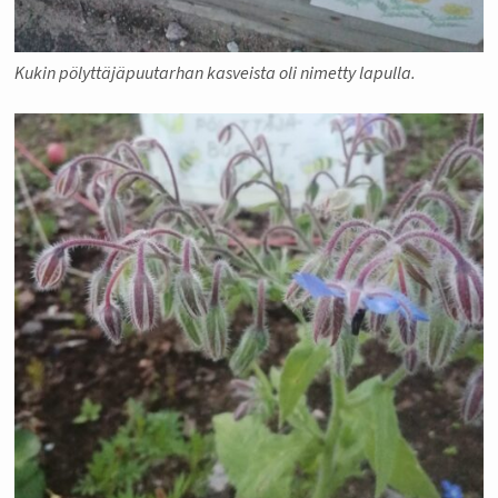
Kukin pölyttäjäpuutarhan kasveista oli nimetty lapulla.