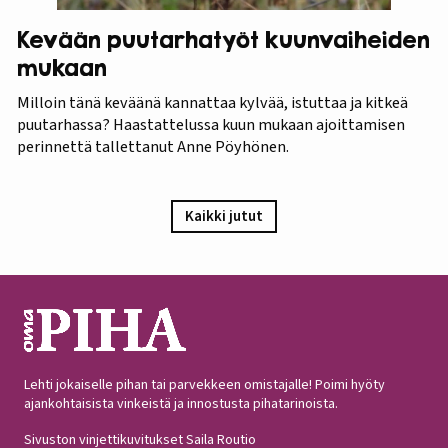
Kevään puutarhatyöt kuunvaiheiden
mukaan
Milloin tänä keväänä kannattaa kylvää, istuttaa ja kitkeä
puutarhassa? Haastattelussa kuun mukaan ajoittamisen
perinnettä tallettanut Anne Pöyhönen.
Kaikki jutut
Lehti jokaiselle pihan tai parvekkeen omistajalle! Poimi hyöty
ajankohtaisista vinkeistä ja innostusta pihatarinoista.
Sivuston vinjettikuvitukset Saila Routio