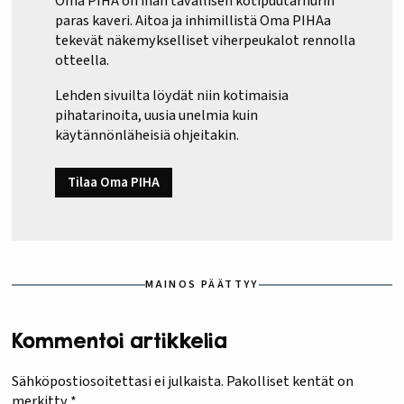
Oma PIHA on ihan tavallisen kotipuutarhurin
paras kaveri. Aitoa ja inhimillistä Oma PIHAa
tekevät näkemykselliset viherpeukalot rennolla
otteella.
Lehden sivuilta löydät niin kotimaisia
pihatarinoita, uusia unelmia kuin
käytännönläheisiä ohjeitakin.
Tilaa Oma PIHA
MAINOS PÄÄTTYY
Kommentoi artikkelia
Sähköpostiosoitettasi ei julkaista.
Pakolliset kentät on
merkitty
*