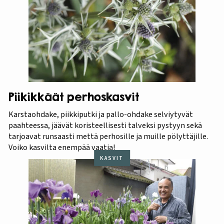
Piikikkäät perhoskasvit
Karstaohdake, piikkiputki ja pallo-ohdake selviytyvät
paahteessa, jäävät koristeellisesti talveksi pystyyn sekä
tarjoavat runsaasti mettä perhosille ja muille pölyttäjille.
Voiko kasvilta enempää vaatia!
KASVIT