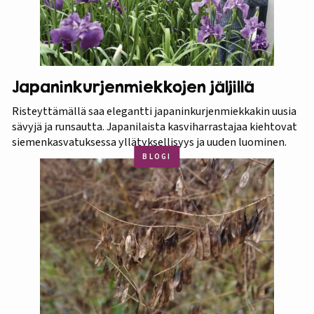
Japaninkurjenmiekkojen jäljillä
Risteyttämällä saa elegantti japaninkurjenmiekkakin uusia
sävyjä ja runsautta. Japanilaista kasviharrastajaa kiehtovat
siemenkasvatuksessa yllätyksellisyys ja uuden luominen.
BLOGI