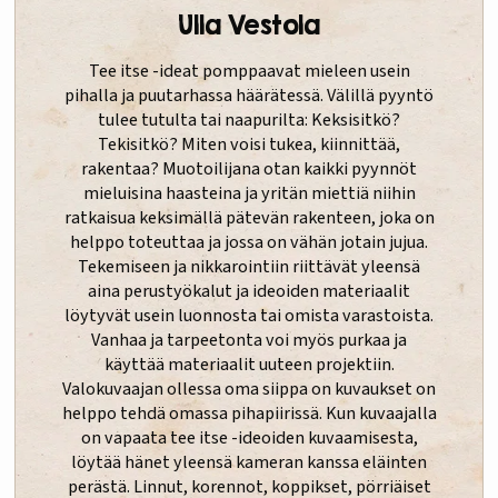
Ulla Vestola
Tee itse -ideat pomppaavat mieleen usein
pihalla ja puutarhassa häärätessä. Välillä pyyntö
tulee tutulta tai naapurilta: Keksisitkö?
Tekisitkö? Miten voisi tukea, kiinnittää,
rakentaa? Muotoilijana otan kaikki pyynnöt
mieluisina haasteina ja yritän miettiä niihin
ratkaisua keksimällä pätevän rakenteen, joka on
helppo toteuttaa ja jossa on vähän jotain jujua.
Tekemiseen ja nikkarointiin riittävät yleensä
aina perustyökalut ja ideoiden materiaalit
löytyvät usein luonnosta tai omista varastoista.
Vanhaa ja tarpeetonta voi myös purkaa ja
käyttää materiaalit uuteen projektiin.
Valokuvaajan ollessa oma siippa on kuvaukset on
helppo tehdä omassa pihapiirissä. Kun kuvaajalla
on vapaata tee itse -ideoiden kuvaamisesta,
löytää hänet yleensä kameran kanssa eläinten
perästä. Linnut, korennot, koppikset, pörriäiset