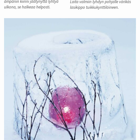
ämpäriin kiinni jäätynyttä lyhtyä
Laita valmiin lyhdyn pohjalle värikäs
ulkona, se halkeaa helposti.
lasikippo tuikkukynttilöineen.