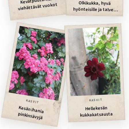
Kevätpuutarhan
Olkikukka, hyvä
hyönteisille ja talven
viehättävät vuokot
asetelmiin
KASVIT
KASVIT
Kesän ihania
Hellekesän
pinkinsävyjä
kukkakatsausta