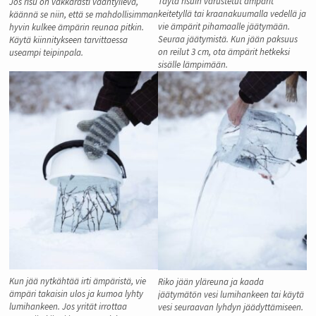
Täytä risuin varustetut ämpärit
Jos risu on väkkärästi vääntyilevä,
keitetyllä tai kraanakuumalla vedellä ja
käännä se niin, että se mahdollisimman
vie ämpärit pihamaalle jäätymään.
hyvin kulkee ämpärin reunaa pitkin.
Seuraa jäätymistä. Kun jään paksuus
Käytä kiinnitykseen tarvittaessa
on reilut 3 cm, ota ämpärit hetkeksi
useampi teipinpala.
sisälle lämpimään.
Kun jää nytkähtää irti ämpäristä, vie
Riko jään yläreuna ja kaada
ämpäri takaisin ulos ja kumoa lyhty
jäätymätön vesi lumihankeen tai käytä
lumihankeen. Jos yrität irrottaa
vesi seuraavan lyhdyn jäädyttämiseen.