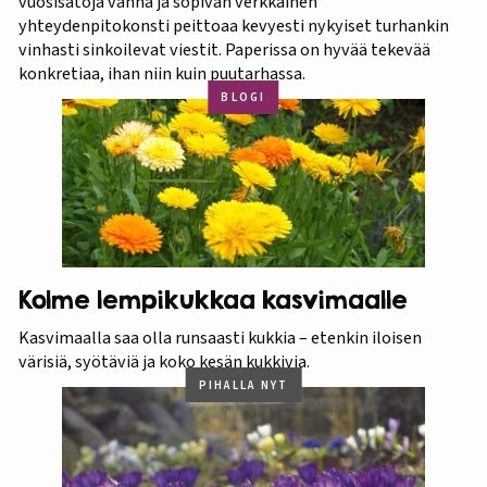
vuosisatoja vanha ja sopivan verkkainen
yhteydenpitokonsti peittoaa kevyesti nykyiset turhankin
vinhasti sinkoilevat viestit. Paperissa on hyvää tekevää
konkretiaa, ihan niin kuin puutarhassa.
BLOGI
Kolme lempikukkaa kasvimaalle
Kasvimaalla saa olla runsaasti kukkia – etenkin iloisen
värisiä, syötäviä ja koko kesän kukkivia.
PIHALLA NYT