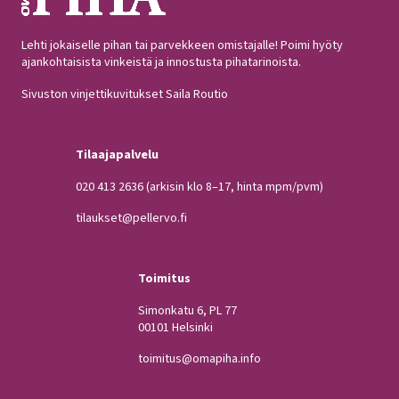
Lehti jokaiselle pihan tai parvekkeen omistajalle! Poimi hyöty
ajankohtaisista vinkeistä ja innostusta pihatarinoista.
Sivuston vinjettikuvitukset Saila Routio
Tilaajapalvelu
020 413 2636
(arkisin klo 8–17, hinta mpm/pvm)
tilaukset@pellervo.fi
Toimitus
Simonkatu 6, PL 77
00101 Helsinki
toimitus@omapiha.info