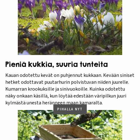
Pieniä kukkia, suuria tunteita
Kauan odotettu kevät on puhjennut kukkaan. Kevään siniset
hetket odottavat puutarhurin polvistuvan niiden juurelle.
Kumarran krookuksille ja sinivuokoille. Kuinka odotettu
näky onkaan käsillä, kun löytää edestään väripilkun juuri
kylmästä unesta heränneen maan kamaralta.
PIHALLA NYT