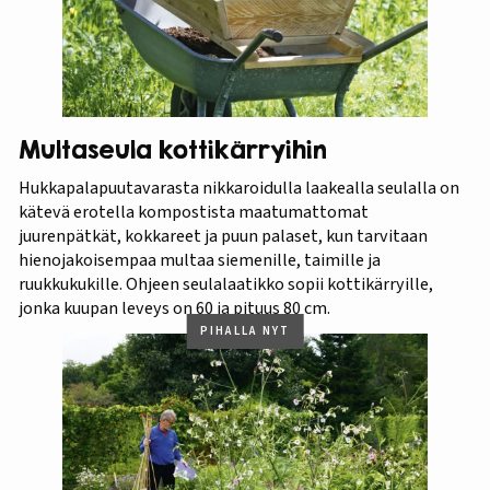
Multaseula kottikärryihin
Hukkapalapuutavarasta nikkaroidulla laakealla seulalla on
kätevä erotella kompostista maatumattomat
juurenpätkät, kokkareet ja puun palaset, kun tarvitaan
hienojakoisempaa multaa siemenille, taimille ja
ruukkukukille. Ohjeen seulalaatikko sopii kottikärryille,
jonka kuupan leveys on 60 ja pituus 80 cm.
PIHALLA NYT