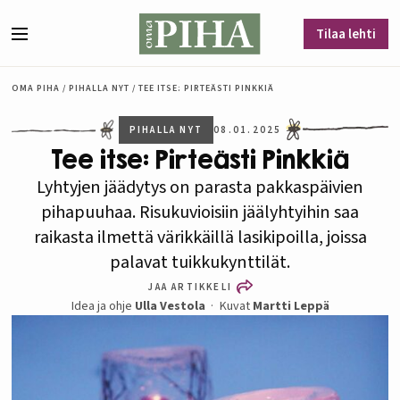
Siirry sisältöön
Tilaa lehti
Valikko
OMA PIHA
/
PIHALLA NYT
/
TEE ITSE: PIRTEÄSTI PINKKIÄ
PIHALLA NYT
08.01.2025
Tee itse: Pirteästi Pinkkiä
Lyhtyjen jäädytys on parasta pakkaspäivien
pihapuuhaa. Risukuvioisiin jäälyhtyihin saa
raikasta ilmettä värikkäillä lasikipoilla, joissa
palavat tuikkukynttilät.
JAA ARTIKKELI
Idea ja ohje
Ulla Vestola
Kuvat
Martti Leppä