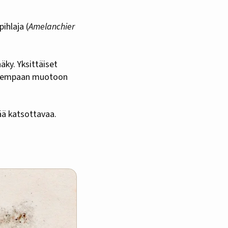
ihlaja (
Amelanchier
ky. Yksittäiset
aisempaan muotoon
vää katsottavaa.