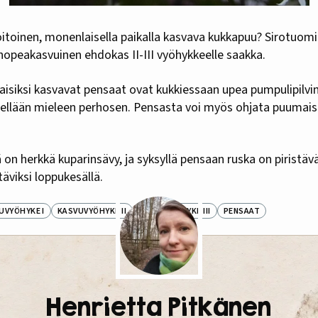
itoinen, monenlaisella paikalla kasvava kukkapuu? Sirotuomip
 nopeakasvuinen ehdokas II-III vyöhykkeelle saakka.
iksi kasvavat pensaat ovat kukkiessaan upea pumpulipilvinä
dellään mieleen perhosen. Pensasta voi myös ohjata puum
 on herkkä kuparinsävy, ja syksyllä pensaan ruska on piristä
äviksi loppukesällä.
UVYÖHYKE I
KASVUVYÖHYKE II
KASVUVYÖHYKE III
PENSAAT
Henrietta Pitkänen