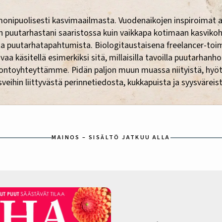
monipuolisesti kasvimaailmasta. Vuodenaikojen inspiroimat 
in puutarhastani saaristossa kuin vaikkapa kotimaan kasviko
a puutarhatapahtumista. Biologitaustaisena freelancer-toi
vaa käsitellä esimerkiksi sitä, millaisilla tavoilla puutarhanho
luontoyhteyttämme. Pidän paljon muun muassa niityistä, hyöt
sveihin liittyvästä perinnetiedosta, kukkapuista ja syysväreis
MAINOS – SISÄLTÖ JATKUU ALLA