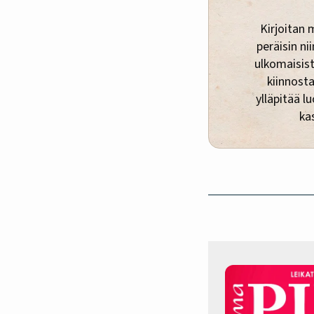
Kirjoitan 
peräisin ni
ulkomaisist
kiinnosta
ylläpitää 
ka