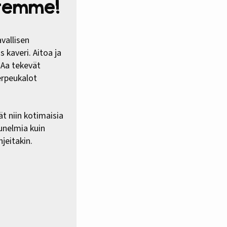
htemme!
vallisen
 kaveri. Aitoa ja
HAa tekevät
erpeukalot
ät niin kotimaisia
 unelmia kuin
jeitakin.