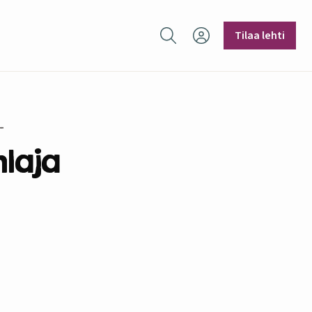
Hae sivustolta
Tilaa lehti
laja