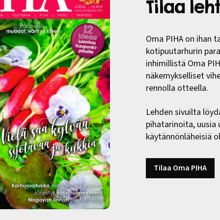
Tilaa le
Oma PIHA on ihan ta
kotipuutarhurin paras
inhimillistä Oma PI
näkemykselliset vih
rennolla otteella.
Lehden sivuilta löyd
pihatarinoita, uusia
käytännönläheisiä oh
Tilaa Oma PIHA