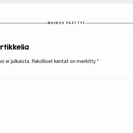
MAINOS PÄÄTTYY
tikkelia
i ei julkaista.
Pakolliset kentät on merkitty
*