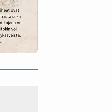
aiheet ovat
hteista sekä
mittajana on
itokin voi
ykasveista,
tä.