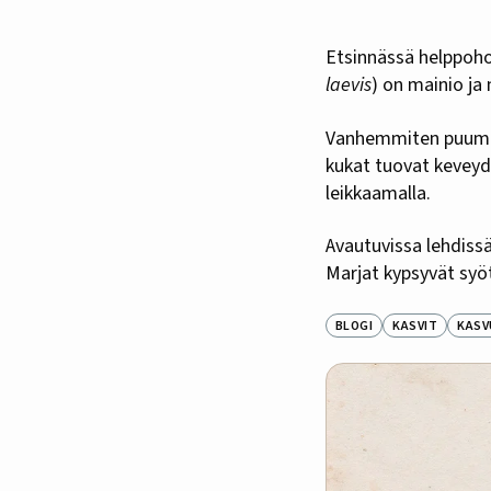
Etsinnässä helppoho
laevis
) on mainio ja
Vanhemmiten puumais
kukat tuovat kevey
leikkaamalla.
Avautuvissa lehdissä
Marjat kypsyvät syöt
BLOGI
KASVIT
KASV