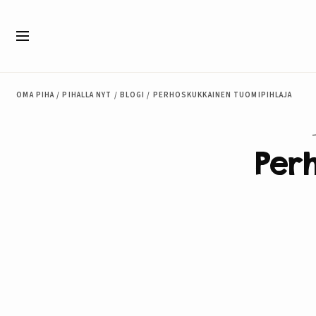
Siirry sisältöön
Valikko
OMA PIHA
/
PIHALLA NYT
/
BLOGI
/
PERHOSKUKKAINEN TUOMIPIHLAJA
Per