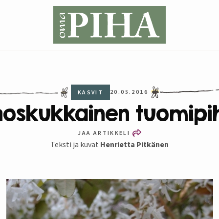
20.05.2016
KASVIT
hoskukkainen tuomipih
JAA ARTIKKELI
Teksti ja kuvat
Henrietta Pitkänen