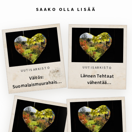
SAAKO OLLA LISÄÄ
UUTISARKISTO
UUTISARKISTO
Lännen Tehtaat
Väitös:
Suomalaismuurahaiste
vähentää
n lähisukulaiset löytyvät
luomuvihanneksia
idästä, ruotsalaisten
lännestä