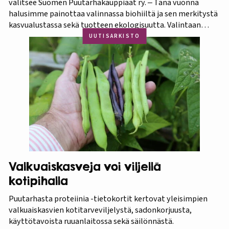
valitsee Suomen Puutarhakauppiaat ry. ‒ Tänä vuonna
halusimme painottaa valinnassa biohiiltä ja sen merkitystä
kasvualustassa sekä tuotteen ekologisuutta. Valintaan
vaikuttivat myös luonnonmukaisuus ja kotimaisuus.
UUTISARKISTO
Finaaliin päätyneet tuotteet olivat kaikki biohiilipohjaisia.
Kilpailu oli tasainen, mutta Biolan Istutusmulta antaa
ehdottomasti helpoimmin…
Valkuaiskasveja voi viljellä
kotipihalla
Puutarhasta proteiinia -tietokortit kertovat yleisimpien
valkuaiskasvien kotitarveviljelystä, sadonkorjuusta,
käyttötavoista ruuanlaitossa sekä säilönnästä.