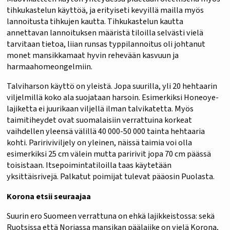
tihkukastelun käyttöä, ja erityiseti kevyillä mailla myös
lannoitusta tihkujen kautta. Tihkukastelun kautta
annettavan lannoituksen määristä tiloilla selvästi vielä
tarvitaan tietoa, liian runsas typpilannoitus oli johtanut
monet mansikkamaat hyvin rehevään kasvuun ja
harmaahomeongelmiin.
Talviharson käyttö on yleistä. Jopa suurilla, yli 20 hehtaarin
viljelmillä koko ala suojataan harsoin. Esimerkiksi Honeoye-
lajiketta ei juurikaan viljellä ilman talvikatetta. Myös
taimitiheydet ovat suomalaisiin verrattuina korkeat
vaihdellen yleensä välillä 40 000-50 000 tainta hehtaaria
kohti. Paririviviljely on yleinen, näissä taimia voi olla
esimerkiksi 25 cm välein mutta paririvit jopa 70 cm päässä
toisistaan. Itsepoimintatiloilla taas käytetään
yksittäisrivejä. Palkatut poimijat tulevat pääosin Puolasta.
Korona etsii seuraajaa
Suurin ero Suomeen verrattuna on ehkä lajikkeistossa: sekä
Ruotsissa että Norjassa mansikan päälajike on vielä Korona,