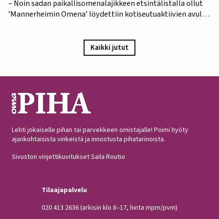
– Noin sadan paikallisomenalajikkeen etsintälistalla ollut
’Mannerheimin Omena’ löydettiin kotiseutuaktiivien avulla.
Omistajien mukaan omenapuu on istutettu viimeistään
1940-luvun lopulla, ja heidän kuvauksensa hedelmästä
vastaa Puutarha-lehden vuosien 1921 ja 1931 kuvauksia,
Kaikki jutut
iloitsee tutkija Maarit Heinonen Lukesta.…
Lehti jokaiselle pihan tai parvekkeen omistajalle! Poimi hyöty
ajankohtaisista vinkeistä ja innostusta pihatarinoista.
Sivuston vinjettikuvitukset Saila Routio
Tilaajapalvelu
020 413 2636
(arkisin klo 8–17, hinta mpm/pvm)