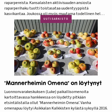
raparpereista. Kansalaisten aktiivisuuden ansiosta
raparperihaku tuotti toistasataa uudentyyppistä
kasvikantaa. Joukossa oli myös muutama todellinen helmi.
Koko aineistosta jatkotutkimuksiin pääsi 375 kasvia, joista
UUTISARKISTO
60 prosenttia osoittautui vihreä-punavartiseksi Victoria-
lajikkeeksi. Raparperitutkimus dokumentoitiin vaihe
vaiheelta elokuvaksi ”Raparperin kadonneita geenejä
etsimässä”. Elokuvan ensiesitys ja tutkimustulosten
julkistus…
’Mannerheimin Omena’ on löytynyt
Luonnonvarakeskuksen (Luke) paikallisomenoita
kartoittavassa hankkeessa on löydetty pitkään
etsintälistalla ollut ’Mannerheimin Omena’. Vanha
omenapuu löytyi Asikkalan Kalkkisten kylästä syksyllä 2016.