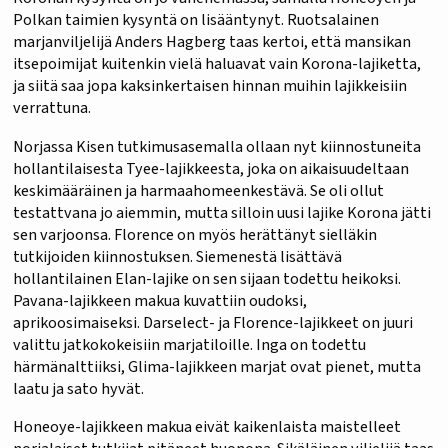
Polkan taimien kysyntä on lisääntynyt. Ruotsalainen
marjanviljelijä Anders Hagberg taas kertoi, että mansikan
itsepoimijat kuitenkin vielä haluavat vain Korona-lajiketta,
ja siitä saa jopa kaksinkertaisen hinnan muihin lajikkeisiin
verrattuna.
Norjassa Kisen tutkimusasemalla ollaan nyt kiinnostuneita
hollantilaisesta Tyee-lajikkeesta, joka on aikaisuudeltaan
keskimääräinen ja harmaahomeenkestävä. Se oli ollut
testattvana jo aiemmin, mutta silloin uusi lajike Korona jätti
sen varjoonsa. Florence on myös herättänyt sielläkin
tutkijoiden kiinnostuksen. Siemenestä lisättävä
hollantilainen Elan-lajike on sen sijaan todettu heikoksi.
Pavana-lajikkeen makua kuvattiin oudoksi,
aprikoosimaiseksi. Darselect- ja Florence-lajikkeet on juuri
valittu jatkokokeisiin marjatiloille. Inga on todettu
härmänalttiiksi, Glima-lajikkeen marjat ovat pienet, mutta
laatu ja sato hyvät.
Honeoye-lajikkeen makua eivät kaikenlaista maistelleet