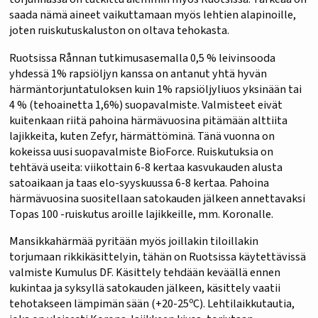
saada nämä aineet vaikuttamaan myös lehtien alapinoille,
joten ruiskutuskaluston on oltava tehokasta.
Ruotsissa Rånnan tutkimusasemalla 0,5 % leivinsooda
yhdessä 1% rapsiöljyn kanssa on antanut yhtä hyvän
härmäntorjuntatuloksen kuin 1% rapsiöljyliuos yksinään tai
4 % (tehoainetta 1,6%) suopavalmiste. Valmisteet eivät
kuitenkaan riitä pahoina härmävuosina pitämään alttiita
lajikkeita, kuten Zefyr, härmättöminä. Tänä vuonna on
kokeissa uusi suopavalmiste BioForce. Ruiskutuksia on
tehtävä useita: viikottain 6-8 kertaa kasvukauden alusta
satoaikaan ja taas elo-syyskuussa 6-8 kertaa. Pahoina
härmävuosina suositellaan satokauden jälkeen annettavaksi
Topas 100 -ruiskutus aroille lajikkeille, mm. Koronalle.
Mansikkahärmää pyritään myös joillakin tiloillakin
torjumaan rikkikäsittelyin, tähän on Ruotsissa käytettävissä
valmiste Kumulus DF. Käsittely tehdään keväällä ennen
kukintaa ja syksyllä satokauden jälkeen, käsittely vaatii
tehotakseen lämpimän sään (+20-25ºC). Lehtilaikkutautia,