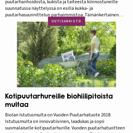
puutarhanhoidosta, kukista ja taiteesta kiinnostuneille
suunnatussa näyttelyssä on esillä kukka- ja
puutarhasuunnittelun parhaimmistoa. Tämänkertainen
tapahtuma on osa Amazing Thailand -teemavuotta, joka
UUTISARKISTO
pyrkii piristämään Thaimaan matkailua entisestään.
Thaimaa tunnetaan erittäin runsaasta ja monipuolisesta
kasvistostaan,…
Kotipuutarhureille biohiilipitoista
multaa
Biolan Istutusmulta on Vuoden Puutarhatuote 2018.
Istutusmulta on innovatiivinen, laadukas ja sopii
suomalaiselle kotipuutarhurille. Vuoden puutarhatuotteen