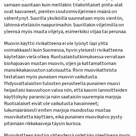
samaan suuntaan kuin meilläkin: tilakohtaiset pinta-alat
ovat kasvaneet, pienten sivutoimiviljelmien määrä on
vähentynyt. Suurilla yksiköillä suunnataan myös vientiin,
lähinnä eteläisiin naapurimaihin. Suurillakin viljelmillä on
yleensä myös muuta viljelyä, esimerkiksi viljaa tai perunaa.
Muovin käyttö rivikatteena ei ole lyönyt läpi yhtä
voimakkaasti kuin Suomessa, hyvin yleisesti rivikatteena
käytetään vielä olkea. Ruotsalaistutkimuksessa verrataan
biohajoavan mustan muovin, oljen ja kattamattoman
mansikkakasvuston satoisuutta. Rivin muovikatteista
testataan myös punaisen muovin vaikutusta.
Yhdysvaltalaisten tulosten perusteella punainen muovi
heijastaisi kasvustoon valoa niin, että kasvin lannoitteiden
käyttökyky paranisi ja näin saataisiin suurempia marjoja.
Ruotsalaiset eivät ole vaikutusta havainneet;
lukumääräisesti eniten marjoja muodostuu mustaa
muovikatetta käyttäen, eikä punainen muovikalvo pysty
pitämään rikkakasveja täysin kurissa.
Muovikatteen käytön yhteydessä pidetään oleellisena myös