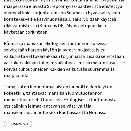
maaperässä elävästä Streptomyces-bakteerista eristettyä
abamektiiniä; torjunta-aine on Suomessa hyväksytty vain
koristekasveille kasvihuoneissa. Lisäksi voidaan käyttää
rikkivalmistetta (Kumulus DF). Myös petopunkkeja
käytetään torjuntaan.
Rånnassa mansikan ekologisen tuotannon kokeissa
selvitetään harson käytön ja pyretriinikäsittelyjen
vaikutusta vattukärsäkkään torjunnassa. Lisäksi selvitetään
vattukärsäkkään tuhojen vaikutusta: missä määrin kasvi itse
korvaa tuhoutuneiden kukkien vaikutusta suuremmalla
marjakoolla.
Tämä, kuten luonnonmukaisten lannoitteiden käytön
kokeetkin, tähtäävät mansikan luomutuotannon
menetelmien kehittämiseen. Ekologisesta tuotannosta
etsitäänkin leimaa-antavan selvästi valttia
mansikantuotannolle sekä Ruotsissa että Norjassa.
UUTISARKISTO