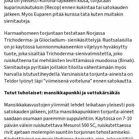
joka on yleisesti Korona-lajikkeen kiusa, torjutaan
kupariruiskutuksin (Recop) ennen kukintaa tai satokauden
jälkeen. Myös Euparen pitää kurissa tätä kuten muitakin
sienitauteja.
Harmaahomeen torjuntaan testataan Norjassa
Trichoderma- ja Gliocladium- sienikäsittelyjä. Ruotsalaisilla
on jo käytössä luonnonmukaiseenkin viljelyyn hyväksytty
tuote, joka sisältää Trichoderma-sienivalmistetta, joko
ruiskutteena tai mehiläisten levittämässä muodossa (Binab).
Sienitauteja pyritään joillakin tiloilla vähentämään myös
harvalla istutustiheydellä. Varsinaisista torjunta-aineista on
Teldor lyönyt läpi ”viimeisenä voiteluna” ennen satokautta.
Tutut tuholaiset: mansikkapunkki ja vattukärsäkäs
Mansikkakasvustojen ylimmät lehdet leikataan yleisesti pois
satokauden jälkeen, jotta mansikkapunkkien torjunta-aineet
saadaan osumaan paremmin suppulehtiin. Käytössä on 7-10
päivän välein ruiskutettava Mesurol 500 SC, ruiskutettaessa
rivit ajetaan molempiin suuntiin torjunnan tehostamiseksi.
Käytettävissä on myös Vertimec-torjunta-aine, joka sisältää