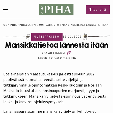
Siirry sisältöön
Tilaa lehti
Valikko
OMA PIHA
/
PIHALLA NYT
/
UUTISARKISTO
/
MANSIKKATIETOA LÄNNESTÄ ITÄÄN
UUTISARKISTO
19.11.2002
Mansikkatietoa lännestä itään
JAA ARTIKKELI
Teksti ja kuvat
Oma PIHA
Etelä-Karjalan Maaseutukeskus järjesti elokuun 2002
puolivälissä suomalais-venäläiselle viljelijä- ja
tutkijaryhmälle opintomatkan Keski-Ruotsiin ja Norjaan.
Matkalla tutustuttiin länsinaapurien marjanviljelyyn ja -
tutkimukseen. Mansikan viljelystä esiin nousivat erityisesti
lajike- ja kasvinsuojelukysymykset.
Länsinaapureissamme mansikan viljely on kehittynyt