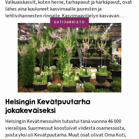
Valkuaiskasvit, kuten herne, tarhapavut ja härkäpavut, ovat
lähes aina kuuluneet kasvimaalle juuresten ja
lehtivihannesten rinnalle. Kasvimaaviljelyn kasvavan
suosion myötä ravitsevien valkuaiskasvien osuutta
UUTISARKISTO
viljelykasveina kannattaa korostaa. Puutarhasta proteiinia -
tietokorttisarja on tarkoitettu kotipuutarhureille, jotka
ovat kiinnostuneita lisäämään kasvisproteiinien määrää
lautasellaan. Kotipuutarhassa voi viljellä monia
valkuaiskasveja,…
Helsingin Kevätpuutarha
jokakeväiseksi
Helsingin Kevätmessuihin tutustui tänä vuonna 46 000
vierailijaa. Suurmessut koostuivat viidestä osamessusta,
joista yksi oli Kevätpuutarha. Muut osat olivat Oma Koti,