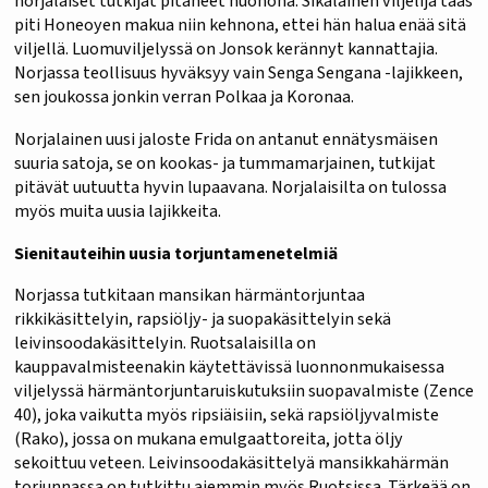
norjalaiset tutkijat pitäneet huonona. Sikäläinen viljelijä taas
piti Honeoyen makua niin kehnona, ettei hän halua enää sitä
viljellä. Luomuviljelyssä on Jonsok kerännyt kannattajia.
Norjassa teollisuus hyväksyy vain Senga Sengana -lajikkeen,
sen joukossa jonkin verran Polkaa ja Koronaa.
Norjalainen uusi jaloste Frida on antanut ennätysmäisen
suuria satoja, se on kookas- ja tummamarjainen, tutkijat
pitävät uutuutta hyvin lupaavana. Norjalaisilta on tulossa
myös muita uusia lajikkeita.
Sienitauteihin uusia torjuntamenetelmiä
Norjassa tutkitaan mansikan härmäntorjuntaa
rikkikäsittelyin, rapsiöljy- ja suopakäsittelyin sekä
leivinsoodakäsittelyin. Ruotsalaisilla on
kauppavalmisteenakin käytettävissä luonnonmukaisessa
viljelyssä härmäntorjuntaruiskutuksiin suopavalmiste (Zence
40), joka vaikutta myös ripsiäisiin, sekä rapsiöljyvalmiste
(Rako), jossa on mukana emulgaattoreita, jotta öljy
sekoittuu veteen. Leivinsoodakäsittelyä mansikkahärmän
torjunnassa on tutkittu aiemmin myös Ruotsissa. Tärkeää on