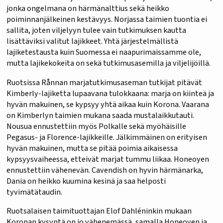
jonka ongelmana on härmänalttius sekä heikko
poiminnanjälkeinen kestävyys. Norjassa taimien tuontia ei
sallita, joten viljelyyn tulee vain tutkimuksen kautta
lisättäviksi valitut lajikkeet. Yhtä järjestelmällistä
lajiketestausta kuin Suomessa ei naapurimaissamme ole,
mutta lajikekokeita on sekä tutkimusasemilla ja viljelijöillä.
Ruotsissa Rånnan marjatutkimusaseman tutkijat pitävät
Kimberly-lajiketta lupaavana tulokkaana: marja on kiinteä ja
hyvän makuinen, se kypsyy yhtä aikaa kuin Korona. Vaarana
on Kimberlyn taimien mukana saada mustalaikkutauti.
Nousua ennustettiin myös Polkalle sekä myöhäisille
Pegasus- ja Florence-lajikkeille. Jälkimmäinen on erityisen
hyvän makuinen, mutta se pitää poimia aikaisessa
kypsyysvaiheessa, etteivät marjat tummu liikaa. Honeoyen
ennustettiin vähenevän. Cavendish on hyvin härmänarka,
Dania on heikko kuumina kesinä ja saa helposti
tyvimätätaudin.
Ruotsalaisen taimituottajan Elof Dahléninkin mukaan
Koronan kysyntä on jo vähenemässä, samalla Honeoyen ja