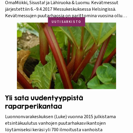
OmaMökki, Sisusta! ja Lähiruoka & Luomu. Kevätmessut
järjestettiin 6.–9.4.2017 Messukeskuksessa Helsingissä.
Kevätmessujen puutarhaosia on parittomina vuosina ollut
Kevätpuutarha ja parillisina Oma Piha -messut. Jatkossa
UUTISARKISTO
joka kevät puutarhanäyttelyn nimi tulee olemaan
Kevätpuutarha. Kevätpuutarhan kumppanina on
Puutarhaliitto.…
Yli sata uudentyyppistä
raparperikantaa
Luonnonvarakeskuksen (Luke) vuonna 2015 julkistama
etsintäkuulutus vanhojen puutarhakasvikantojen
löytämiseksi keräsi yli 700 ilmoitusta vanhoista