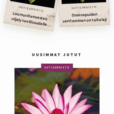
UUTISARKISTO
UUTISARKISTO
Luom
uvihannesten viljely teollisuudelle
Omenapuiden
varttaminen on taitolaji
onnistuu
UUSIMMAT JUTUT
UUTISARKISTO