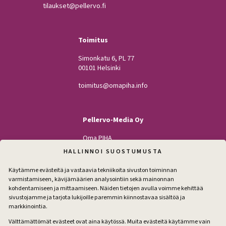
tilaukset@pellervo.fi
Toimitus
Simonkatu 6, PL 77
00101 Helsinki
toimitus@omapiha.info
Pellervo-Media Oy
Oma PIHA
Kodin Pellervo
HALLINNOI SUOSTUMUSTA
Maatilan Pellervo
Käytämme evästeitä ja vastaavia tekniikoita sivuston toiminnan
varmistamiseen, kävijämäärien analysointiin sekä mainonnan
kohdentamiseen ja mittaamiseen. Näiden tietojen avulla voimme kehittää
sivustojamme ja tarjota lukijoille paremmin kiinnostavaa sisältöä ja
Seuraa
markkinointia.
Facebook
Instagram
Välttämättömät evästeet ovat aina käytössä. Muita evästeitä käytämme vain