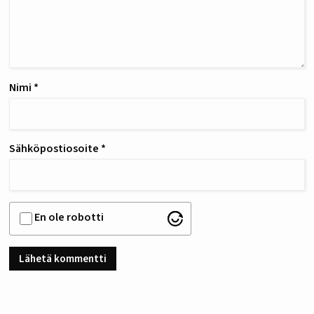
Nimi
*
Sähköpostiosoite
*
En ole robotti