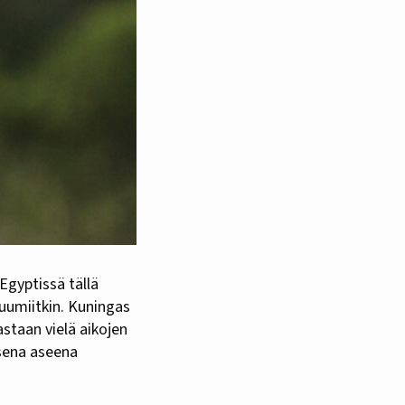
Egyptissä tällä
ruumiitkin. Kuningas
staan vielä aikojen
isena aseena