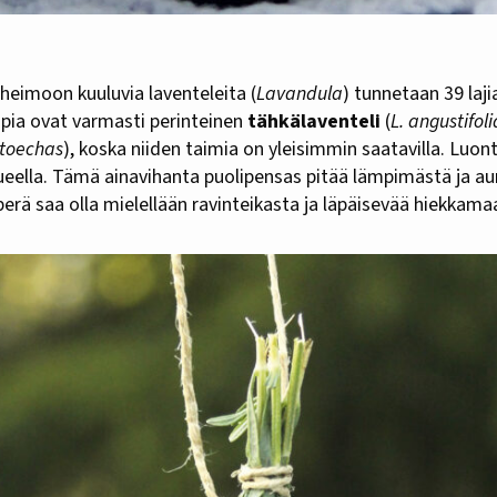
 heimoon kuuluvia laventeleita (
Lavandula
) tunnetaan 39 laji
mpia ovat varmasti perinteinen
tähkälaventeli
(
L. angustifoli
stoechas
), koska niiden taimia on yleisimmin saatavilla. Luont
ueella. Tämä ainavihanta puolipensas pitää lämpimästä ja au
rä saa olla mielellään ravinteikasta ja läpäisevää hiekkama