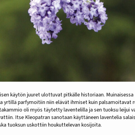
sen käytön juuret ulottuvat pitkälle historiaan. Muinaisessa 
 yrtillä parfymoitiin niin elävät ihmiset kuin palsamoitavat 
ammio oli myös täytetty laventelilla ja sen tuoksu leijui va
attiin. Itse Kleopatran sanotaan käyttäneen laventelia sala
ska tuoksun uskottiin houkuttelevan kosijoita.