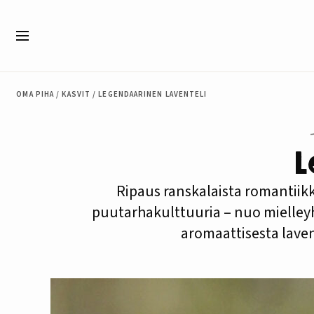
Siirry sisältöön
Valikko
OMA PIHA
/
KASVIT
/
LEGENDAARINEN LAVENTELI
L
Ripaus ranskalaista romantiikk
puutarhakulttuuria – nuo mielley
aromaattisesta laven