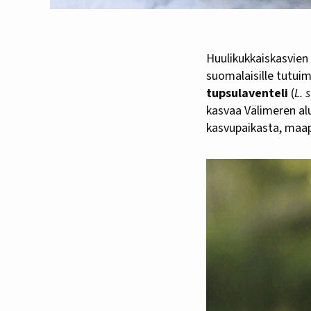
Huulikukkaiskasvien
suomalaisille tutui
tupsulaventeli
(
L. 
kasvaa Välimeren al
kasvupaikasta, maape