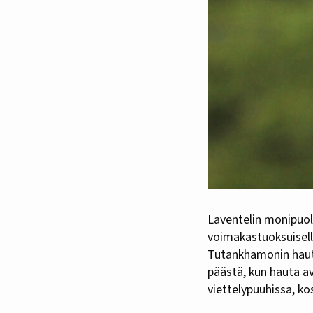
Laventelin monipuoli
voimakastuoksuisella
Tutankhamonin hautak
päästä, kun hauta av
viettelypuuhissa, ko