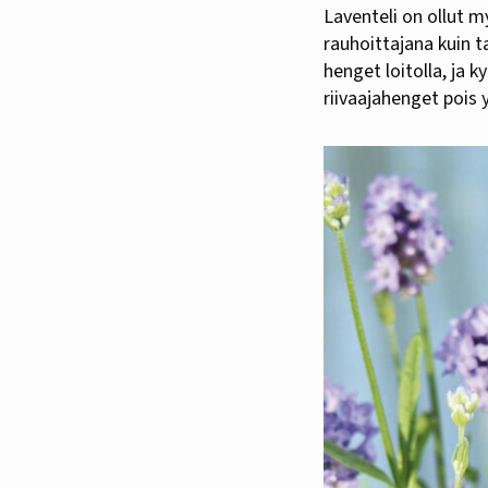
Laventeli on ollut 
rauhoittajana kuin t
henget loitolla, ja 
riivaajahenget pois y