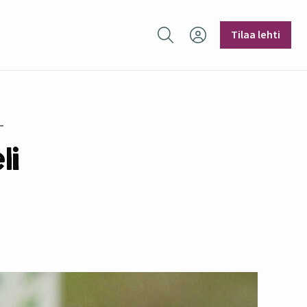
Hae sivustolta
Tilaa lehti
li