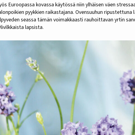
myös Euroopassa kovassa käytössä niin ylhäisen väen stress
alonpoikien pyykkien raikastajana. Ovensuuhun ripustettuna la
kylpyveden seassa tämän voimakkaasti rauhoittavan yrtin sano
livilkkaista lapsista.