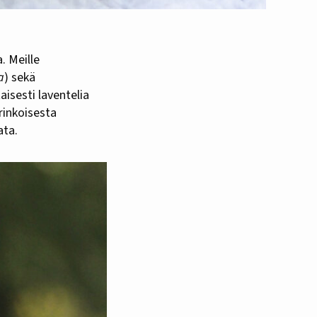
a. Meille
a
) sekä
aisesti laventelia
rinkoisesta
ata.