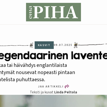
09.07.2025
KASVIT
egendaarinen lavente
aa tai häivähdys englantilaista
htymät nousevat nopeasti pintaan
telista puhuttaessa.
JAA ARTIKKELI
Teksti ja kuvat
Linda Peltola