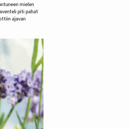
aantuneen mielen
venteli piti pahat
ttiin ajavan