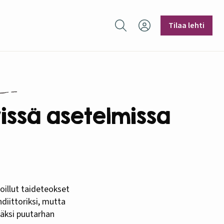
Hae sivustolta
Tilaa lehti
issä asetelmissa
diittoriksi, mutta
säksi puutarhan