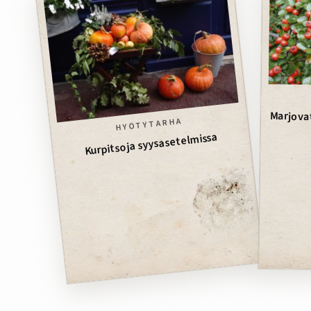
Marjovat
HYÖTYTARHA
Kurpitsoja syysasetelmissa