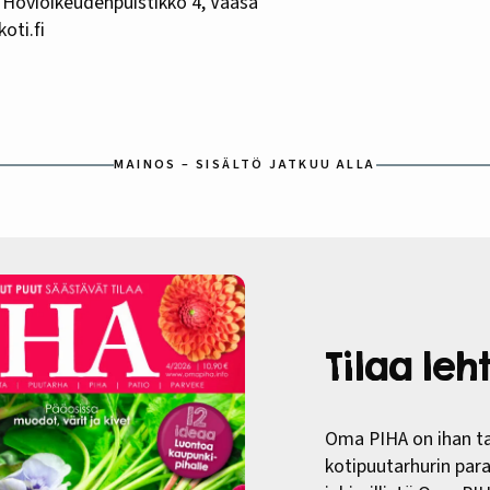
, Hovioikeudenpuistikko 4, Vaasa
oti.fi
MAINOS – SISÄLTÖ JATKUU ALLA
Tilaa le
Oma PIHA on ihan ta
kotipuutarhurin paras