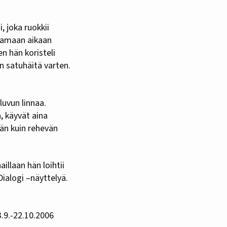
 joka ruokkii
 Samaan aikaan
n hän koristeli
n satuhäitä varten.
uvun linnaa.
a, käyvät aina
än kuin rehevän
llaan hän loihtii
ialogi –näyttelyä.
.9.-22.10.2006