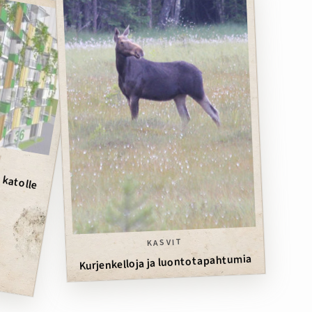
 katolle
KASVIT
Kurjenkelloja ja luontotapahtumia