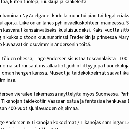
ittaa, kuten tuoleja, ruukkuja ja kaakeleita.
aminan Ny Adelgade -kadulla muuntui pian taidegalleriaksi,
kulkijoita. Liike onkin lähes pyhiinvaelluskohteen maineessa.
 kasvanut kansainväliseksi kuuluisuudeksi. Kaksi vuotta sitte
n kukkaloistoon kruununprinssi Frederikin ja prinsessa Mary
no kuvaavatkin osuvimmin Andersenin töitä.
 töiden ohessa, Tage Andersen sisustaa toscanalaista 1100-l
nomaiset runsaat installaatiot, joihin liittyy jopa huonekaluj
 oman hengen kanssa. Museot ja taidekokoelmat saavat ikä
lmiinsa.
dersen vierailee tekemässä näyttelyitä myös Suomessa. Parhai
 Tikanojan taidekotiin Vaasaan satua ja fantasiaa hehkuvaa D
san 400-vuotisjuhlavuoden ohjelmaa.
age Andersen & Tikanojan kokoelmat / Tikanojas samlingar 13