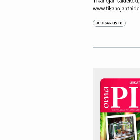
Tikanojan taidekoti
www.tikanojantaidek
UUTISARKISTO