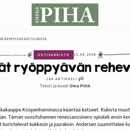
ÄN REHEVISSÄ ASETELMISSA
11.09.2006
UUTISARKISTO
ät ryöppyävän rehev
JAA ARTIKKELI
Teksti ja kuvat
Oma PIHA
jan. Tämän vuosituhannen renessanssinero opiskeli ensin kon
 koristelevat kukkasin ja juurakoin. Andersen suunnittelee li