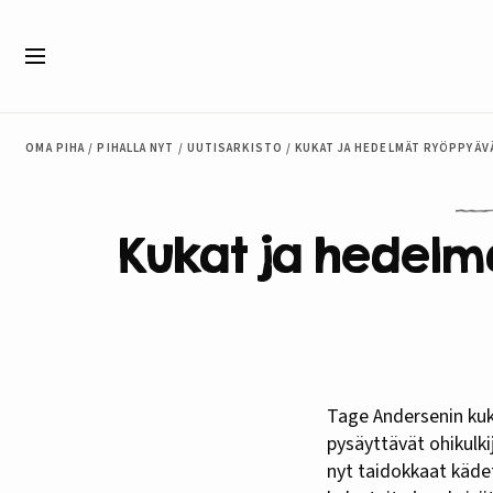
Siirry sisältöön
Valikko
OMA PIHA
/
PIHALLA NYT
/
UUTISARKISTO
/
KUKAT JA HEDELMÄT RYÖPPYÄV
Kukat ja hedelm
Tage Andersenin kukkakauppa Kööpenhaminassa kääntää katseet. Kukista muotoillut taideteokset
pysäyttävät ohikulki
nyt taidokkaat kädet