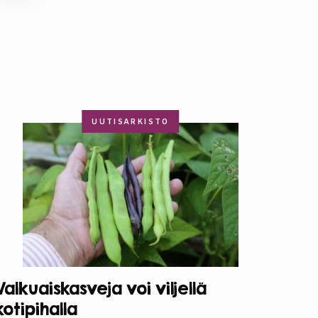
UUTISARKISTO
Valkuaiskasveja voi viljellä
kotipihalla