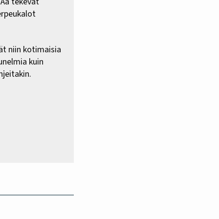
HAa tekevät
erpeukalot
ät niin kotimaisia
 unelmia kuin
jeitakin.