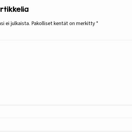
tikkelia
i ei julkaista.
Pakolliset kentät on merkitty
*