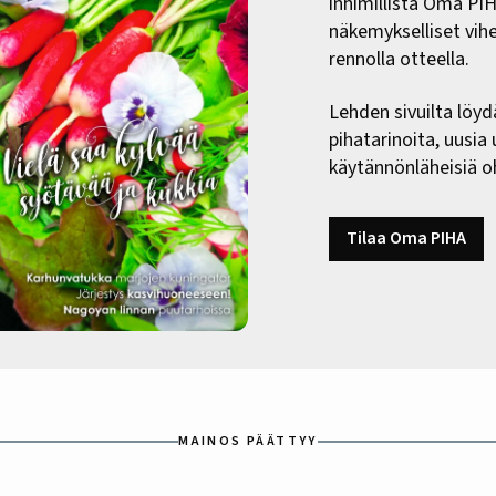
inhimillistä Oma PI
näkemykselliset vih
rennolla otteella.
Lehden sivuilta löyd
pihatarinoita, uusia
käytännönläheisiä oh
Tilaa Oma PIHA
MAINOS PÄÄTTYY