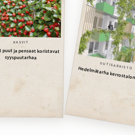
KASVIT
 puut ja pensaat koristavat
syyspuutarhaa
UUTISARKISTO
Hedelmätarha kerrostalon