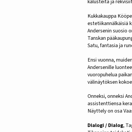
kalusteita ja rekvisi
Kukkakauppa Kööpenh
estetiikannälkäisiä 
Andersenin suosio on
Tanskan pääkaupungi
Satu, fantasia ja ru
Ensi vuonna, muiden
Andersenille luontee
vuoropuhelua paikan
välinäytöksen kokoe
Onneksi, onneksi An
assistenttiensa kera
Näyttely on osa Vaa
Dialogi / Dialog
, T