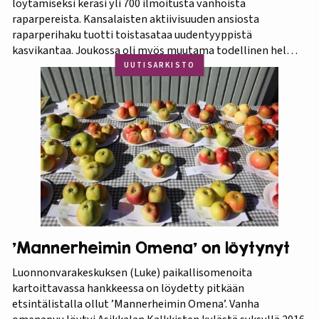
löytämiseksi keräsi yli 700 ilmoitusta vanhoista
raparpereista. Kansalaisten aktiivisuuden ansiosta
raparperihaku tuotti toistasataa uudentyyppistä
kasvikantaa. Joukossa oli myös muutama todellinen helmi.
Koko aineistosta jatkotutkimuksiin pääsi 375 kasvia, joista
UUTISARKISTO
60 prosenttia osoittautui vihreä-punavartiseksi Victoria-
lajikkeeksi. Raparperitutkimus dokumentoitiin vaihe
vaiheelta elokuvaksi ”Raparperin kadonneita geenejä
etsimässä”. Elokuvan ensiesitys ja tutkimustulosten
julkistus…
’Mannerheimin Omena’ on löytynyt
Luonnonvarakeskuksen (Luke) paikallisomenoita
kartoittavassa hankkeessa on löydetty pitkään
etsintälistalla ollut ’Mannerheimin Omena’. Vanha