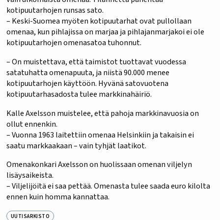
kotipuutarhojen runsas sato.
– Keski-Suomea myöten kotipuutarhat ovat pullollaan
omenaa, kun pihlajissa on marjaa ja pihlajanmarjakoi ei ole
kotipuutarhojen omenasatoa tuhonnut.
– On muistettava, että taimistot tuottavat vuodessa
satatuhatta omenapuuta, ja niistä 90.000 menee
kotipuutarhojen käyttöön. Hyvänä satovuotena
kotipuutarhasadosta tulee markkinahäiriö.
Kalle Axelsson muistelee, että pahoja markkinavuosia on
ollut ennenkin.
– Vuonna 1963 laitettiin omenaa Helsinkiin ja takaisin ei
saatu markkaakaan – vain tyhjät laatikot.
Omenakonkari Axelsson on huolissaan omenan viljelyn
lisäysaikeista.
– Viljelijöitä ei saa pettää. Omenasta tulee saada euro kilolta
ennen kuin homma kannattaa.
UUTISARKISTO