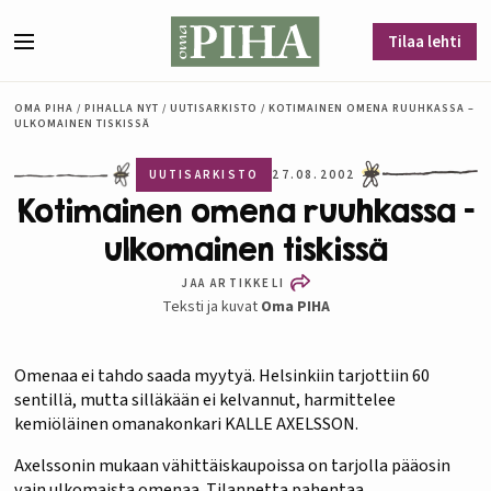
Siirry sisältöön
Tilaa lehti
Valikko
OMA PIHA
/
PIHALLA NYT
/
UUTISARKISTO
/
KOTIMAINEN OMENA RUUHKASSA –
ULKOMAINEN TISKISSÄ
UUTISARKISTO
27.08.2002
Kotimainen omena ruuhkassa –
ulkomainen tiskissä
JAA ARTIKKELI
Teksti ja kuvat
Oma PIHA
Omenaa ei tahdo saada myytyä. Helsinkiin tarjottiin 60
sentillä, mutta silläkään ei kelvannut, harmittelee
kemiöläinen omanakonkari KALLE AXELSSON.
Axelssonin mukaan vähittäiskaupoissa on tarjolla pääosin
vain ulkomaista omenaa. Tilannetta pahentaa