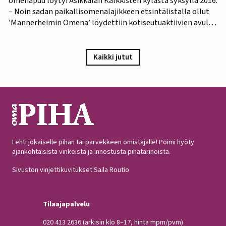
omenapuu löytyi Asikkalan Kalkkisten kylästä syksyllä 2016.
– Noin sadan paikallisomenalajikkeen etsintälistalla ollut
’Mannerheimin Omena’ löydettiin kotiseutuaktiivien avulla.
Omistajien mukaan omenapuu on istutettu viimeistään
1940-luvun lopulla, ja heidän kuvauksensa hedelmästä
vastaa Puutarha-lehden vuosien 1921 ja 1931 kuvauksia,
Kaikki jutut
iloitsee tutkija Maarit Heinonen Lukesta.…
Lehti jokaiselle pihan tai parvekkeen omistajalle! Poimi hyöty
ajankohtaisista vinkeistä ja innostusta pihatarinoista.
Sivuston vinjettikuvitukset Saila Routio
Tilaajapalvelu
020 413 2636
(arkisin klo 8–17, hinta mpm/pvm)