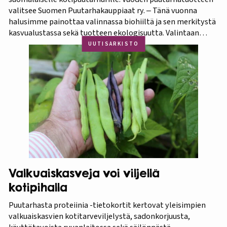
valitsee Suomen Puutarhakauppiaat ry. ‒ Tänä vuonna
halusimme painottaa valinnassa biohiiltä ja sen merkitystä
kasvualustassa sekä tuotteen ekologisuutta. Valintaan
vaikuttivat myös luonnonmukaisuus ja kotimaisuus.
UUTISARKISTO
Finaaliin päätyneet tuotteet olivat kaikki biohiilipohjaisia.
Kilpailu oli tasainen, mutta Biolan Istutusmulta antaa
ehdottomasti helpoimmin…
Valkuaiskasveja voi viljellä
kotipihalla
Puutarhasta proteiinia -tietokortit kertovat yleisimpien
valkuaiskasvien kotitarveviljelystä, sadonkorjuusta,