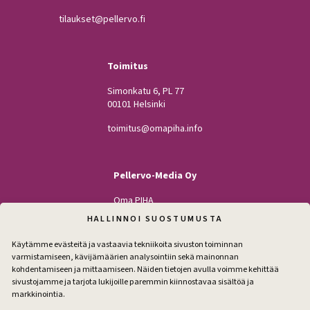
tilaukset@pellervo.fi
Toimitus
Simonkatu 6, PL 77
00101 Helsinki
toimitus@omapiha.info
Pellervo-Media Oy
Oma PIHA
Kodin Pellervo
HALLINNOI SUOSTUMUSTA
Maatilan Pellervo
Käytämme evästeitä ja vastaavia tekniikoita sivuston toiminnan
varmistamiseen, kävijämäärien analysointiin sekä mainonnan
kohdentamiseen ja mittaamiseen. Näiden tietojen avulla voimme kehittää
sivustojamme ja tarjota lukijoille paremmin kiinnostavaa sisältöä ja
Seuraa
markkinointia.