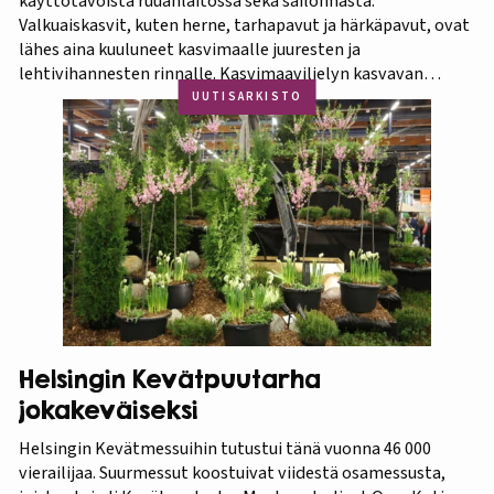
käyttötavoista ruuanlaitossa sekä säilönnästä.
Valkuaiskasvit, kuten herne, tarhapavut ja härkäpavut, ovat
lähes aina kuuluneet kasvimaalle juuresten ja
lehtivihannesten rinnalle. Kasvimaaviljelyn kasvavan
suosion myötä ravitsevien valkuaiskasvien osuutta
UUTISARKISTO
viljelykasveina kannattaa korostaa. Puutarhasta proteiinia -
tietokorttisarja on tarkoitettu kotipuutarhureille, jotka
ovat kiinnostuneita lisäämään kasvisproteiinien määrää
lautasellaan. Kotipuutarhassa voi viljellä monia
valkuaiskasveja,…
Helsingin Kevätpuutarha
jokakeväiseksi
Helsingin Kevätmessuihin tutustui tänä vuonna 46 000
vierailijaa. Suurmessut koostuivat viidestä osamessusta,