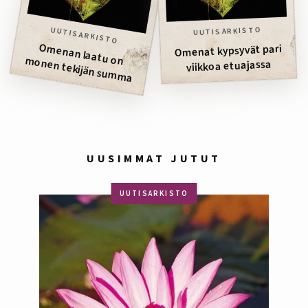
UUTISARKISTO
UUTISARKISTO
Om
onen tekijän sum
m
Omenat kypsyvät pari
enan laatu on m
a
viikkoa etuajassa
UUSIMMAT JUTUT
UUTISARKISTO