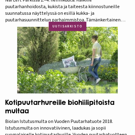
puutarhanhoidosta, kukista ja taiteesta kiinnostuneille
suunnatussa näyttelyssä on esillä kukka- ja
puutarhasuunnittelun parhaimmistoa. Tämänkertainen
tapahtuma on osa Amazing Thailand -teemavuotta, joka
UUTISARKISTO
pyrkii piristämään Thaimaan matkailua entisestään.
Thaimaa tunnetaan erittäin runsaasta ja monipuolisesta
kasvistostaan,…
Kotipuutarhureille biohiilipitoista
multaa
Biolan Istutusmulta on Vuoden Puutarhatuote 2018.
Istutusmulta on innovatiivinen, laadukas ja sopii
suomalaiselle kotipuutarhurille. Vuoden puutarhatuotteen