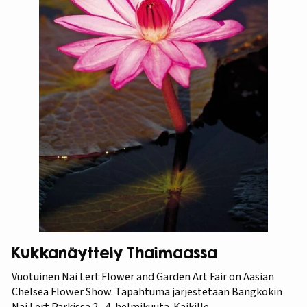
Kukkanäyttely Thaimaassa
Vuotuinen Nai Lert Flower and Garden Art Fair on Aasian
Chelsea Flower Show. Tapahtuma järjestetään Bangkokin
Nai Lert Parkissa 2.–4. helmikuuta. Kaikille