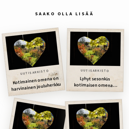
SAAKO OLLA LISÄÄ
UUTISARKISTO
UUTISARKISTO
Kotimainen omena on
Lyhyt sesonkin
harvinainen jouluherkku
kotimaisen omenan
pullonkaula