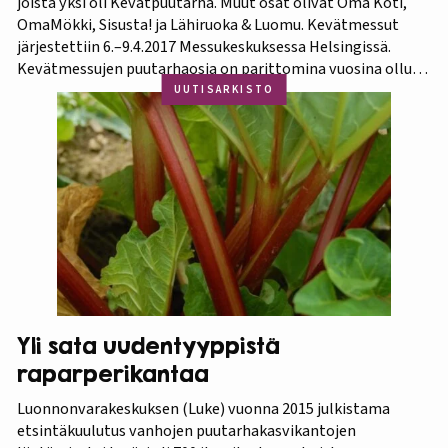
joista yksi oli Kevätpuutarha. Muut osat olivat Oma Koti,
OmaMökki, Sisusta! ja Lähiruoka & Luomu. Kevätmessut
järjestettiin 6.–9.4.2017 Messukeskuksessa Helsingissä.
Kevätmessujen puutarhaosia on parittomina vuosina ollut
Kevätpuutarha ja parillisina Oma Piha -messut. Jatkossa
UUTISARKISTO
joka kevät puutarhanäyttelyn nimi tulee olemaan
Kevätpuutarha. Kevätpuutarhan kumppanina on
Puutarhaliitto.…
Yli sata uudentyyppistä
raparperikantaa
Luonnonvarakeskuksen (Luke) vuonna 2015 julkistama
etsintäkuulutus vanhojen puutarhakasvikantojen