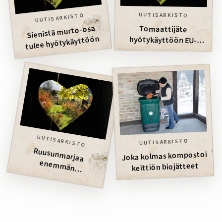
UUTISARKISTO
UUTISARKISTO
Sienistä murto-osa
Tomaattijäte
tulee hyötykäyttöön
hyötykäyttöön EU-
projektissa
UUTISARKISTO
UUTISARKISTO
Ruusunm
arjaa
enem
m
än
Joka kolmas kompostoi
keittiön biojätteet
hyötykäyttöön