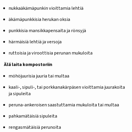
nukkaäkämäpunkin vioittamia lehtiä
äkämäpunkkisia herukan oksia
punkkisia mansikkapensaita ja rönsyjä
härmäisiä lehtiä ja versoja
ruttoisia ja viroottisia perunan mukuloita
Älä laita kompostoriin
möhöjuurisia juuria tai multaa
kaali-, sipuli-, tai porkkanakärpäsen vioittamia juurakoita
ja sipuleita
peruna-ankeroisen saastuttamia mukuloita tai multaa
pahkamätäisiä sipuleita
rengasmätäisiä perunoita