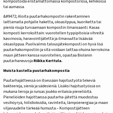
kompostoida eristämättömässä kompostorissa, kehikossa
tai aumassa.
&#9472; Aloita puutarhakompostin rakentaminen
laittamalla pohjalle haketta, oksasilppua, kuoriketta tai
pieniä risuja turvaamaan kompostin ilmansaanti. Kasaa
komposti kerroksittain: vuorotellen typpipitoisia vihreitä
kasvinosia, haravointijätettä ja ilmavuutta lisäävää
oksasilppua. Puolivalmis talousjätekomposti on hyvä lisä
puutarhakompostiin ja sitä voidaan laittaa ohuina kerroksina
muun jätteen kanssa vuorotellen, opastaa Biolanin
puutarhaneuvoja
Riikka Kerttula.
Muista kastella puutarhakompostia
Puutarhajätteessä on itsessään hajotustyötä tekeviä
bakteereja, sieniä ja sädesieniä. Lisäksi hajotustyössä on
mukana lieroja ja runsas joukko erilaisia pieneliöitä.
Pieneliöiden hajottaessa puutarha-jätettä muodostuu
vesihöyryä, hiilidioksidia, ravinteita, lämpöenergiaa ja maan
viljavuudelle tärkeää humusta.– Kompostijätteen