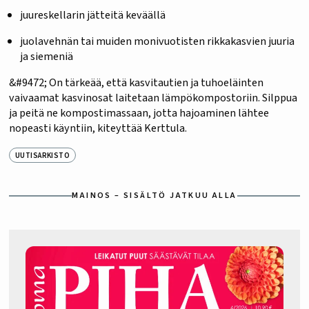
juureskellarin jätteitä keväällä
juolavehnän tai muiden monivuotisten rikkakasvien juuria
ja siemeniä
&#9472; On tärkeää, että kasvitautien ja tuhoeläinten
vaivaamat kasvinosat laitetaan lämpökompostoriin. Silppua
ja peitä ne kompostimassaan, jotta hajoaminen lähtee
nopeasti käyntiin, kiteyttää Kerttula.
UUTISARKISTO
MAINOS – SISÄLTÖ JATKUU ALLA