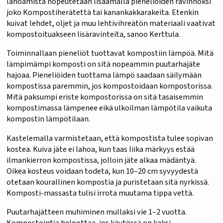
lahoamista nopeutetaan lisäämällä pieneliöiden ravinnoksi
joko Kompostiherätettä tai kanankakkarakeita. Etenkin
kuivat lehdet, oljet ja muu lehtivihreätön materiaali vaativat
kompostoituakseen lisäravinteita, sanoo Kerttula.
Toiminnallaan pieneliöt tuottavat kompostiin lämpöä. Mitä
lämpimämpi komposti on sitä nopeammin puutarhajäte
hajoaa. Pieneliöiden tuottama lämpö saadaan säilymään
kompostissa paremmin, jos kompostoidaan kompostorissa.
Mitä paksumpi eriste kompostorissa on sitä tasaisemmin
kompostimassa lämpenee eikä ulkoilman lämpötila vaikuta
kompostin lämpötilaan.
Kastelemalla varmistetaan, että kompostista tulee sopivan
kostea. Kuiva jäte ei lahoa, kun taas liika märkyys estää
ilmankierron kompostissa, jolloin jäte alkaa mädäntyä.
Oikea kosteus voidaan todeta, kun 10–20 cm syvyydestä
otetaan kourallinen kompostia ja puristetaan sitä nyrkissä.
Komposti-massasta tulisi irrota muutama tippa vettä.
Puutarhajätteen muhiminen mullaksi vie 1–2 vuotta.
Kompostointia helpottaa, jos käytössä on kaksi