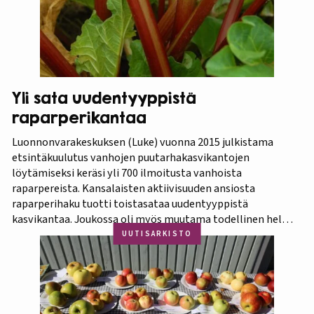
Yli sata uudentyyppistä
raparperikantaa
Luonnonvarakeskuksen (Luke) vuonna 2015 julkistama
etsintäkuulutus vanhojen puutarhakasvikantojen
löytämiseksi keräsi yli 700 ilmoitusta vanhoista
raparpereista. Kansalaisten aktiivisuuden ansiosta
raparperihaku tuotti toistasataa uudentyyppistä
kasvikantaa. Joukossa oli myös muutama todellinen helmi.
Koko aineistosta jatkotutkimuksiin pääsi 375 kasvia, joista
UUTISARKISTO
60 prosenttia osoittautui vihreä-punavartiseksi Victoria-
lajikkeeksi. Raparperitutkimus dokumentoitiin vaihe
vaiheelta elokuvaksi ”Raparperin kadonneita geenejä
etsimässä”. Elokuvan ensiesitys ja tutkimustulosten
julkistus…