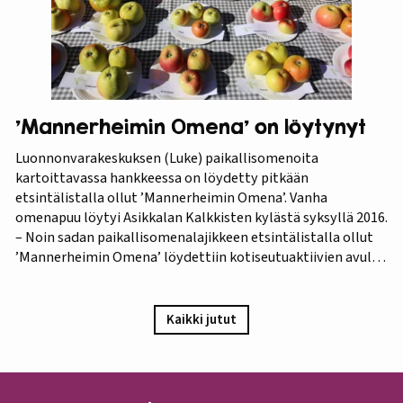
’Mannerheimin Omena’ on löytynyt
Luonnonvarakeskuksen (Luke) paikallisomenoita
kartoittavassa hankkeessa on löydetty pitkään
etsintälistalla ollut ’Mannerheimin Omena’. Vanha
omenapuu löytyi Asikkalan Kalkkisten kylästä syksyllä 2016.
– Noin sadan paikallisomenalajikkeen etsintälistalla ollut
’Mannerheimin Omena’ löydettiin kotiseutuaktiivien avulla.
Omistajien mukaan omenapuu on istutettu viimeistään
1940-luvun lopulla, ja heidän kuvauksensa hedelmästä
vastaa Puutarha-lehden vuosien 1921 ja 1931 kuvauksia,
Kaikki jutut
iloitsee tutkija Maarit Heinonen Lukesta.…