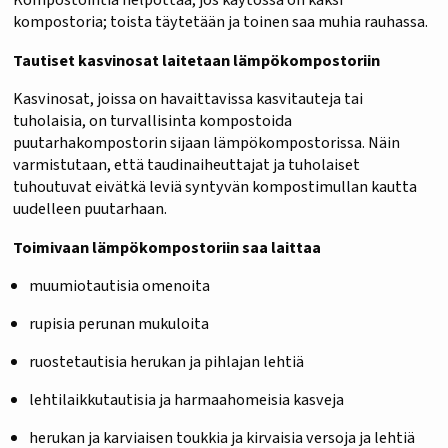
kompostoria; toista täytetään ja toinen saa muhia rauhassa.
Tautiset kasvinosat laitetaan lämpökompostoriin
Kasvinosat, joissa on havaittavissa kasvitauteja tai
tuholaisia, on turvallisinta kompostoida
puutarhakompostorin sijaan lämpökompostorissa. Näin
varmistutaan, että taudinaiheuttajat ja tuholaiset
tuhoutuvat eivätkä leviä syntyvän kompostimullan kautta
uudelleen puutarhaan.
Toimivaan lämpökompostoriin saa laittaa
muumiotautisia omenoita
rupisia perunan mukuloita
ruostetautisia herukan ja pihlajan lehtiä
lehtilaikkutautisia ja harmaahomeisia kasveja
herukan ja karviaisen toukkia ja kirvaisia versoja ja lehtiä