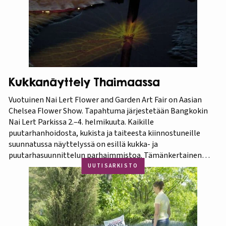
Kukkanäyttely Thaimaassa
Vuotuinen Nai Lert Flower and Garden Art Fair on Aasian
Chelsea Flower Show. Tapahtuma järjestetään Bangkokin
Nai Lert Parkissa 2.–4. helmikuuta. Kaikille
puutarhanhoidosta, kukista ja taiteesta kiinnostuneille
suunnatussa näyttelyssä on esillä kukka- ja
puutarhasuunnittelun parhaimmistoa. Tämänkertainen
tapahtuma on osa Amazing Thailand -teemavuotta, joka
UUTISARKISTO
pyrkii piristämään Thaimaan matkailua entisestään.
Thaimaa tunnetaan erittäin runsaasta ja monipuolisesta
kasvistostaan,…