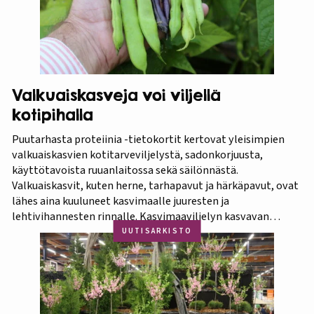
Valkuaiskasveja voi viljellä
kotipihalla
Puutarhasta proteiinia -tietokortit kertovat yleisimpien
valkuaiskasvien kotitarveviljelystä, sadonkorjuusta,
käyttötavoista ruuanlaitossa sekä säilönnästä.
Valkuaiskasvit, kuten herne, tarhapavut ja härkäpavut, ovat
lähes aina kuuluneet kasvimaalle juuresten ja
lehtivihannesten rinnalle. Kasvimaaviljelyn kasvavan
suosion myötä ravitsevien valkuaiskasvien osuutta
UUTISARKISTO
viljelykasveina kannattaa korostaa. Puutarhasta proteiinia -
tietokorttisarja on tarkoitettu kotipuutarhureille, jotka
ovat kiinnostuneita lisäämään kasvisproteiinien määrää
lautasellaan. Kotipuutarhassa voi viljellä monia
valkuaiskasveja,…