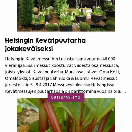
Helsingin Kevätpuutarha
jokakeväiseksi
Helsingin Kevätmessuihin tutustui tänä vuonna 46 000
vierailijaa. Suurmessut koostuivat viidestä osamessusta,
joista yksi oli Kevätpuutarha. Muut osat olivat Oma Koti,
OmaMökki, Sisusta! ja Lähiruoka & Luomu. Kevätmessut
järjestettiin 6.–9.4.2017 Messukeskuksessa Helsingissä.
Kevätmessujen puutarhaosia on parittomina vuosina ollut
Kevätpuutarha ja parillisina Oma Piha -messut. Jatkossa
UUTISARKISTO
joka kevät puutarhanäyttelyn nimi tulee olemaan
Kevätpuutarha. Kevätpuutarhan kumppanina on
Puutarhaliitto.…