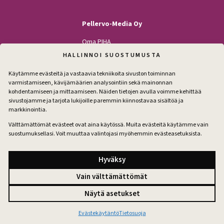
Pellervo-Media Oy
Oma PIHA
Kodin Pellervo
HALLINNOI SUOSTUMUSTA
Maatilan Pellervo
Käytämme evästeitä ja vastaavia tekniikoita sivuston toiminnan
varmistamiseen, kävijämäärien analysointiin sekä mainonnan
kohdentamiseen ja mittaamiseen. Näiden tietojen avulla voimme kehittää
sivustojamme ja tarjota lukijoille paremmin kiinnostavaa sisältöä ja
Seuraa
markkinointia.
Facebook
Instagram
Välttämättömät evästeet ovat aina käytössä. Muita evästeitä käytämme vain
suostumuksellasi. Voit muuttaa valintojasi myöhemmin evästeasetuksista.
Tilaa pihakirje
Hyväksy
Vain välttämättömät
Tilausehdot
Näytä asetukset
Tietosuoja
Evästeet
Evästeasetukset
Evästekäytäntö
Tietosuoja