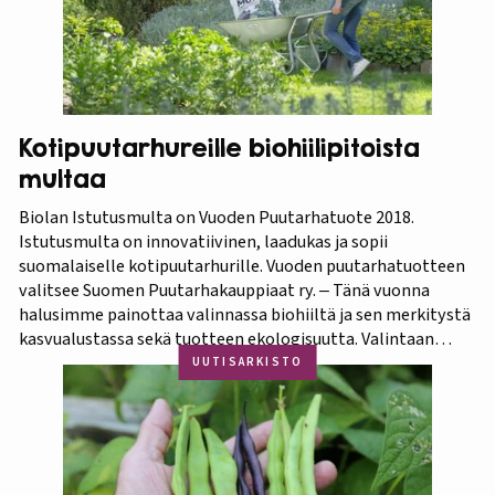
Kotipuutarhureille biohiilipitoista
multaa
Biolan Istutusmulta on Vuoden Puutarhatuote 2018.
Istutusmulta on innovatiivinen, laadukas ja sopii
suomalaiselle kotipuutarhurille. Vuoden puutarhatuotteen
valitsee Suomen Puutarhakauppiaat ry. ‒ Tänä vuonna
halusimme painottaa valinnassa biohiiltä ja sen merkitystä
kasvualustassa sekä tuotteen ekologisuutta. Valintaan
vaikuttivat myös luonnonmukaisuus ja kotimaisuus.
UUTISARKISTO
Finaaliin päätyneet tuotteet olivat kaikki biohiilipohjaisia.
Kilpailu oli tasainen, mutta Biolan Istutusmulta antaa
ehdottomasti helpoimmin…