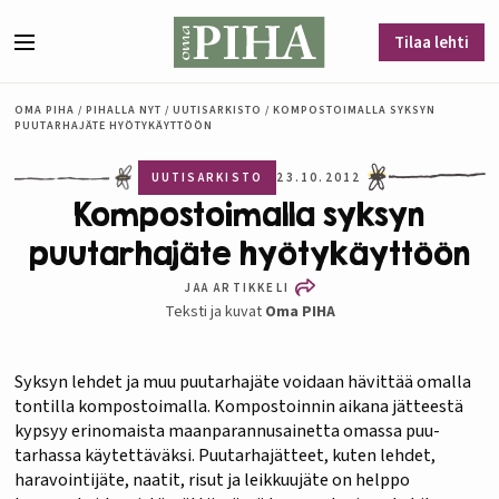
Siirry sisältöön
Tilaa lehti
Valikko
OMA PIHA
/
PIHALLA NYT
/
UUTISARKISTO
/
KOMPOSTOIMALLA SYKSYN
PUUTARHAJÄTE HYÖTYKÄYTTÖÖN
UUTISARKISTO
23.10.2012
Kompostoimalla syksyn
puutarhajäte hyötykäyttöön
JAA ARTIKKELI
Teksti ja kuvat
Oma PIHA
Syksyn lehdet ja muu puutarhajäte voidaan hävittää omalla
tontilla kompostoimalla. Kompostoinnin aikana jätteestä
kypsyy erinomaista maanparannusainetta omassa puu-
tarhassa käytettäväksi. Puutarhajätteet, kuten lehdet,
haravointijäte, naatit, risut ja leikkuujäte on helppo