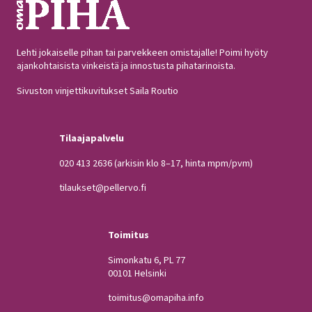
Lehti jokaiselle pihan tai parvekkeen omistajalle! Poimi hyöty
ajankohtaisista vinkeistä ja innostusta pihatarinoista.
Sivuston vinjettikuvitukset Saila Routio
Tilaajapalvelu
020 413 2636
(arkisin klo 8–17, hinta mpm/pvm)
tilaukset@pellervo.fi
Toimitus
Simonkatu 6, PL 77
00101 Helsinki
toimitus@omapiha.info