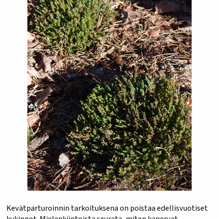
Kevätparturoinnin tarkoituksena on poistaa edellisvuotiset
kukinnot. Mielenkiintoista seurata, miten kanervat