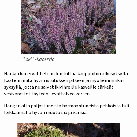
´Loki´ -kanervia
Hankin kanervat heti niiden tultua kauppoihin alkusyksyllä.
Kastelin niitä hyvin istutuksen jälkeen ja myöhemminkin
syksyllä, jotta ne saivat ikivihreille kasveille tärkeät
vesivarastot täyteen kevättalvea varten.
Hangen alta paljastuneista harmaantuneista pehkoista tuli
leikkaamalla hyvän muotoisia ja värisiä.