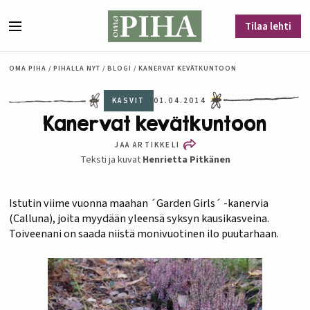
Siirry sisältöön
Tilaa lehti
Valikko
OMA PIHA
/
PIHALLA NYT
/
BLOGI
/
KANERVAT KEVÄTKUNTOON
KASVIT
01.04.2014
Kanervat kevätkuntoon
JAA ARTIKKELI
Teksti ja kuvat
Henrietta Pitkänen
Istutin viime vuonna maahan ´Garden Girls´ -kanervia
(Calluna), joita myydään yleensä syksyn kausikasveina.
Toiveenani on saada niistä monivuotinen ilo puutarhaan.