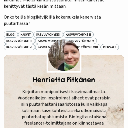
kehittyvät tästä kesän mittaan.
Onko teillä blogikävijöillä kokemuksia kanervista
puutarhassa?
BLOGI
KASVIT
KASVUVYÖHYKE I
KASVUVYÖHYKE II
KASVUVYÖHYKE III
KASVUVYÖHYKE IV
KASVUVYÖHYKE V
KASVUVYÖHYKE VI
KASVUVYÖHYKE VII
KASVUVYÖHYKE VIII
PENSAAT
Henrietta Pitkänen
Kirjoitan monipuolisesti kasvimaailmasta.
Vuodenaikojen inspiroimat aiheet ovat peräisin
niin puutarhastani saaristossa kuin vaikkapa
kotimaan kasvikohteista sekä ulkomaisista
puutarhatapahtumista. Biologitaustaisena
freelancer-toimittajana on kiinnostavaa