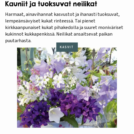
Kauniit ja tuoksuvat neilikat
Harmaat, ainavihannat kasvustot ja ihanasti tuoksuvat,
lempeänsävyiset kukat rinteessä. Tai pienet
kirkkaanpunaiset kukat pihakedolla ja suuret moniväriset
kukinnot kukkapenkissä. Neilikat ansaitsevat paikan
puutarhasta.
KASVIT