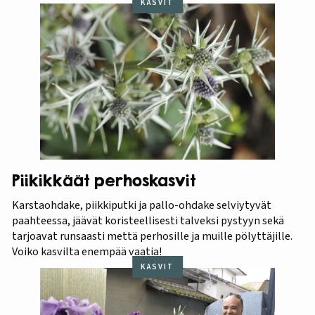
KASVIT
Piikikkäät perhoskasvit
Karstaohdake, piikkiputki ja pallo-ohdake selviytyvät
paahteessa, jäävät koristeellisesti talveksi pystyyn sekä
tarjoavat runsaasti mettä perhosille ja muille pölyttäjille.
Voiko kasvilta enempää vaatia!
KASVIT