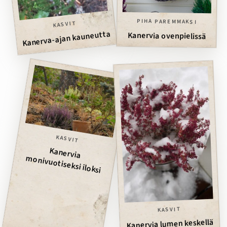
PIHA PAREMMAKSI
KASVIT
Kanerva-ajan kauneutta
Kanervia ovenpielissä
KASVIT
Kanervia
m
onivuotiseksi iloksi
KASVIT
Kanervia lumen keskellä