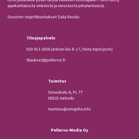
Lehti jokaiselle pihan tai parvekkeen omistajalle! Poimi hyöty
ajankohtaisista vinkeistä ja innostusta pihatarinoista.
Sivuston vinjettikuvitukset Saila Routio
Tilaajapalvelu
020 413 2636
(arkisin klo 8–17, hinta mpm/pvm)
tilaukset@pellervo.fi
Toimitus
Simonkatu 6, PL 77
00101 Helsinki
toimitus@omapiha.info
Pellervo-Media Oy