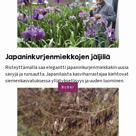
Japaninkurjenmiekkojen jäljillä
Risteyttämällä saa elegantti japaninkurjenmiekkakin uusia
sävyjä ja runsautta. Japanilaista kasviharrastajaa kiehtovat
siemenkasvatuksessa yllätyksellisyys ja uuden luominen.
BLOGI