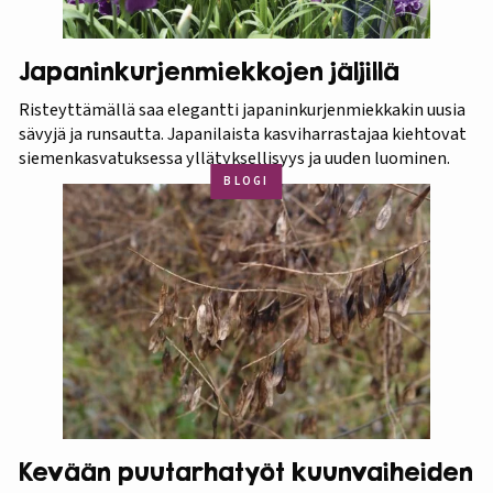
Japaninkurjenmiekkojen jäljillä
Risteyttämällä saa elegantti japaninkurjenmiekkakin uusia
sävyjä ja runsautta. Japanilaista kasviharrastajaa kiehtovat
siemenkasvatuksessa yllätyksellisyys ja uuden luominen.
BLOGI
Kevään puutarhatyöt kuunvaiheiden