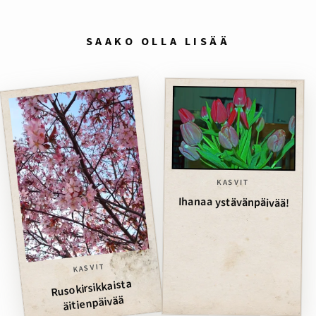
SAAKO OLLA LISÄÄ
KASVIT
Ihanaa ystävänpäivää!
KASVIT
Rusokirsikkaista
äitienpäivää