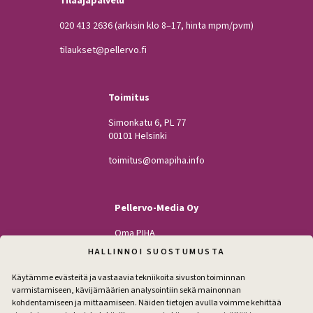
Tilaajapalvelu
020 413 2636
(arkisin klo 8–17, hinta mpm/pvm)
tilaukset@pellervo.fi
Toimitus
Simonkatu 6, PL 77
00101 Helsinki
toimitus@omapiha.info
Pellervo-Media Oy
Oma PIHA
Kodin Pellervo
HALLINNOI SUOSTUMUSTA
Maatilan Pellervo
Käytämme evästeitä ja vastaavia tekniikoita sivuston toiminnan
varmistamiseen, kävijämäärien analysointiin sekä mainonnan
kohdentamiseen ja mittaamiseen. Näiden tietojen avulla voimme kehittää