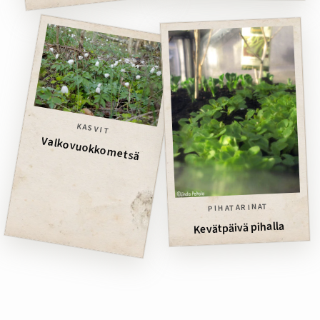
KASVIT
Valkovuokkometsä
PIHATARINAT
Kevätpäivä pihalla