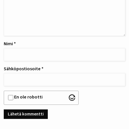
Nimi
*
Sähköpostiosoite
*
En ole robotti