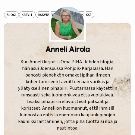
BLOGI
KASVIT
KASVUVYÖHYKE III
SIPULIKUKAT
Anneli Airola
Kun Anneli kirjoitti Oma PIHA -lehden blogia,
hän asui Joensuussa Pohjois-Karjalassa. Hän
panosti pienehkön omakotipihan ilmeen
kohentamiseen tavoitteenaan värikäs ja
yllätyksellinen pihapiiri. Puutarhassa käytettiin
runsaasti sekä luonnonkiveä että vuolukiveä.
Lisäksi pihapiiriä elävöittivät patsaat ja
koristeet. Anneli on huomannut, että ihmisiä
kiinnostaa entistä enemmän kaupunkipihojen
kauniiksi laittaminen, jotta piha tuottaisi iloa ja
nautintoa.