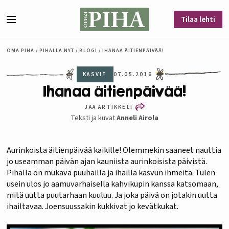
Siirry sisältöön
Tilaa lehti
Valikko
OMA PIHA
/
PIHALLA NYT
/
BLOGI
/
IHANAA ÄITIENPÄIVÄÄ!
KASVIT
07.05.2016
Ihanaa äitienpäivää!
JAA ARTIKKELI
Teksti ja kuvat
Anneli Airola
Aurinkoista äitienpäivää kaikille! Olemmekin saaneet nauttia
jo useamman päivän ajan kauniista aurinkoisista päivistä.
Pihalla on mukava puuhailla ja ihailla kasvun ihmeitä. Tulen
usein ulos jo aamuvarhaisella kahvikupin kanssa katsomaan,
mitä uutta puutarhaan kuuluu. Ja joka päivä on jotakin uutta
ihailtavaa. Joensuussakin kukkivat jo kevätkukat.