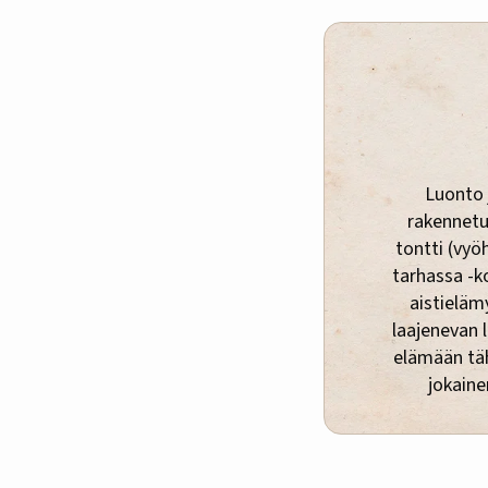
Luonto 
rakennetu
tontti (vyö
tarhassa -k
aistielämy
laajenevan 
elämään täh
jokaine