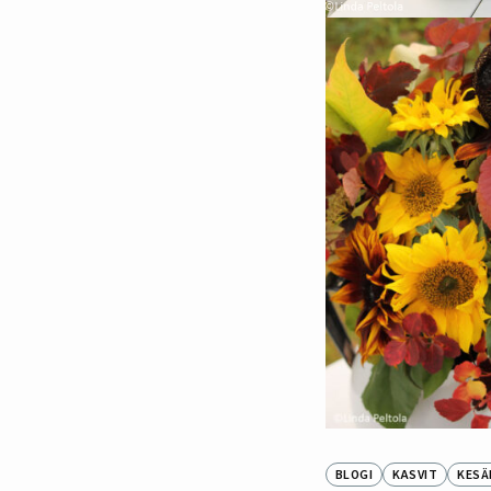
BLOGI
KASVIT
KESÄ