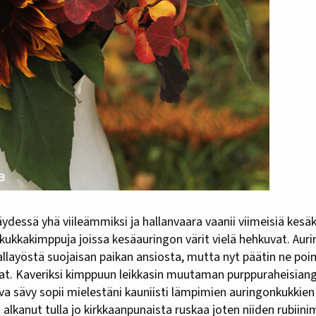
a kukkakimppuja joissa kesäauringon värit vielä hehkuvat. Aur
allayöstä suojaisan paikan ansiosta, mutta nyt päätin ne poim
ivat. Kaveriksi kimppuun leikkasin muutaman purppuraheisian
va sävy sopii mielestäni kauniisti lämpimien auringonkukkien
alkanut tulla jo kirkkaanpunaista ruskaa joten niiden rubiinim