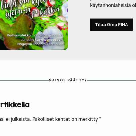
käytännönläheisiä oh
Tilaa Oma PIHA
MAINOS PÄÄTTYY
tikkelia
i ei julkaista.
Pakolliset kentät on merkitty
*