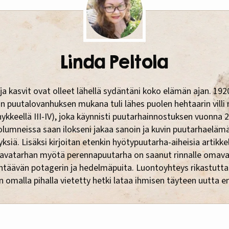
Linda Peltola
ja kasvit ovat olleet lähellä sydäntäni koko elämän ajan. 1920
n puutalovanhuksen mukana tuli lähes puolen hehtaarin villi
hykkeellä III-IV), joka käynnisti puutarhainnostuksen vuonna 2
olumneissa saan ilokseni jakaa sanoin ja kuvin puutarhaeläm
ksiä. Lisäksi kirjoitan etenkin hyötypuutarha-aiheisia artikkel
lavatarhan myötä perennapuutarha on saanut rinnalle omav
täävän potagerin ja hedelmäpuita. Luontoyhteys rikastutta
n omalla pihalla vietetty hetki lataa ihmisen täyteen uutta e