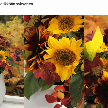
ärikkään syksyisen.