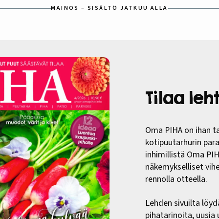
MAINOS – SISÄLTÖ JATKUU ALLA
Tilaa le
Oma PIHA on ihan ta
kotipuutarhurin paras
inhimillistä Oma PI
näkemykselliset vih
rennolla otteella.
Lehden sivuilta löyd
pihatarinoita, uusia