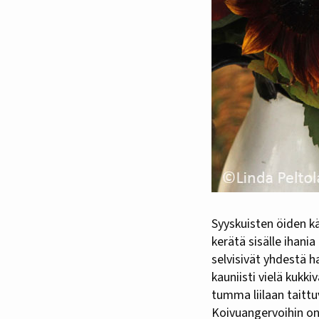
Syyskuisten öiden käydessä yhä viileämmiksi ja hallanvaara vaanii viimeisiä kesäkukkia, on aika
kerätä sisälle ihani
selvisivät yhdestä h
kauniisti vielä kukk
tumma liilaan taittu
Koivuangervoihin on 