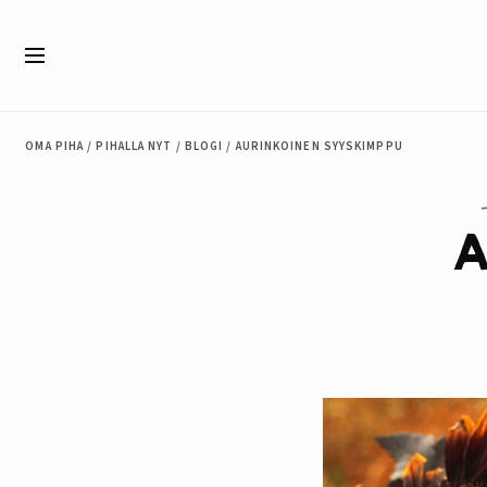
Siirry sisältöön
Valikko
OMA PIHA
/
PIHALLA NYT
/
BLOGI
/
AURINKOINEN SYYSKIMPPU
A