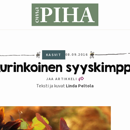
08.09.2016
KASVIT
urinkoinen syyskimp
JAA ARTIKKELI
Teksti ja kuvat
Linda Peltola