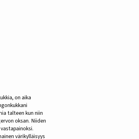
ingonkukkani
ia talteen kun niin
gervon oksan. Niiden
 vastapainoksi.
ainen värikylläisyys