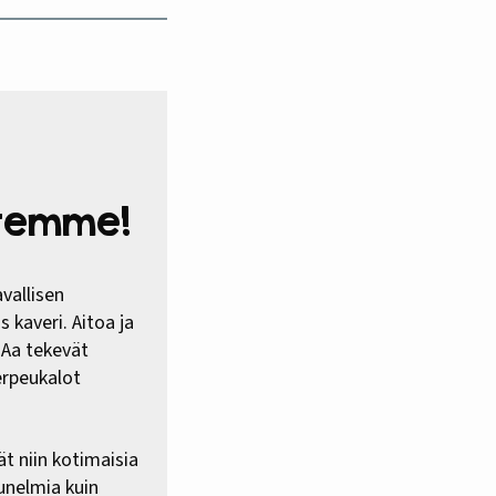
htemme!
vallisen
 kaveri. Aitoa ja
HAa tekevät
erpeukalot
ät niin kotimaisia
 unelmia kuin