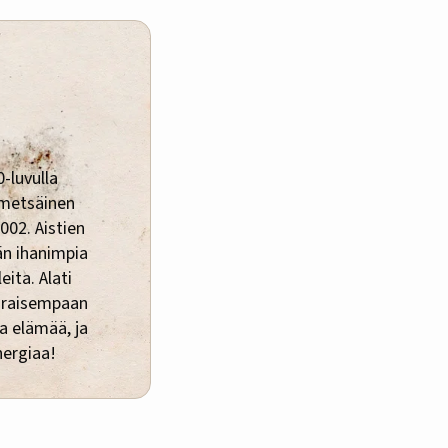
-luvulla
 metsäinen
002. Aistien
än ihanimpia
eita. Alati
araisempaan
a elämää, ja
nergiaa!