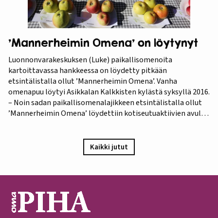
’Mannerheimin Omena’ on löytynyt
Luonnonvarakeskuksen (Luke) paikallisomenoita
kartoittavassa hankkeessa on löydetty pitkään
etsintälistalla ollut ’Mannerheimin Omena’. Vanha
omenapuu löytyi Asikkalan Kalkkisten kylästä syksyllä 2016.
– Noin sadan paikallisomenalajikkeen etsintälistalla ollut
’Mannerheimin Omena’ löydettiin kotiseutuaktiivien avulla.
Omistajien mukaan omenapuu on istutettu viimeistään
1940-luvun lopulla, ja heidän kuvauksensa hedelmästä
vastaa Puutarha-lehden vuosien 1921 ja 1931 kuvauksia,
Kaikki jutut
iloitsee tutkija Maarit Heinonen Lukesta.…