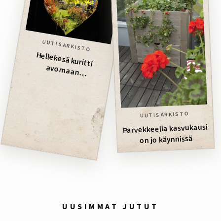
UUTISARKISTO
Hellekesä kuritti
avom
aan
puutarhasatoa
UUTISARKISTO
Parvekkeella kasvukausi
on jo käynnissä
UUSIMMAT JUTUT