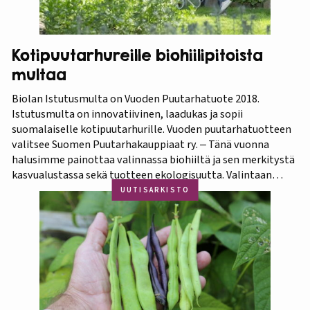
Kotipuutarhureille biohiilipitoista
multaa
Biolan Istutusmulta on Vuoden Puutarhatuote 2018.
Istutusmulta on innovatiivinen, laadukas ja sopii
suomalaiselle kotipuutarhurille. Vuoden puutarhatuotteen
valitsee Suomen Puutarhakauppiaat ry. ‒ Tänä vuonna
halusimme painottaa valinnassa biohiiltä ja sen merkitystä
kasvualustassa sekä tuotteen ekologisuutta. Valintaan
vaikuttivat myös luonnonmukaisuus ja kotimaisuus.
UUTISARKISTO
Finaaliin päätyneet tuotteet olivat kaikki biohiilipohjaisia.
Kilpailu oli tasainen, mutta Biolan Istutusmulta antaa
ehdottomasti helpoimmin…