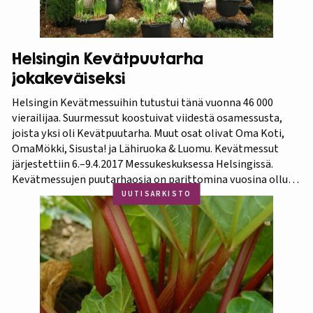
Helsingin Kevätpuutarha
jokakeväiseksi
Helsingin Kevätmessuihin tutustui tänä vuonna 46 000
vierailijaa. Suurmessut koostuivat viidestä osamessusta,
joista yksi oli Kevätpuutarha. Muut osat olivat Oma Koti,
OmaMökki, Sisusta! ja Lähiruoka & Luomu. Kevätmessut
järjestettiin 6.–9.4.2017 Messukeskuksessa Helsingissä.
Kevätmessujen puutarhaosia on parittomina vuosina ollut
Kevätpuutarha ja parillisina Oma Piha -messut. Jatkossa
UUTISARKISTO
joka kevät puutarhanäyttelyn nimi tulee olemaan
Kevätpuutarha. Kevätpuutarhan kumppanina on
Puutarhaliitto.…