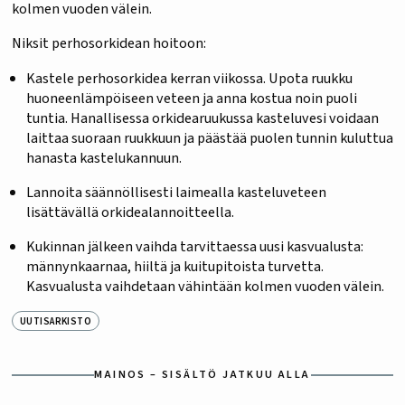
kolmen vuoden välein.
Niksit perhosorkidean hoitoon:
Kastele perhosorkidea kerran viikossa. Upota ruukku
huoneenlämpöiseen veteen ja anna kostua noin puoli
tuntia. Hanallisessa orkidearuukussa kasteluvesi voidaan
laittaa suoraan ruukkuun ja päästää puolen tunnin kuluttua
hanasta kastelukannuun.
Lannoita säännöllisesti laimealla kasteluveteen
lisättävällä orkidealannoitteella.
Kukinnan jälkeen vaihda tarvittaessa uusi kasvualusta:
männynkaarnaa, hiiltä ja kuitupitoista turvetta.
Kasvualusta vaihdetaan vähintään kolmen vuoden välein.
UUTISARKISTO
MAINOS – SISÄLTÖ JATKUU ALLA