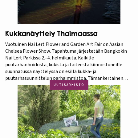
Kukkanäyttely Thaimaassa
Vuotuinen Nai Lert Flower and Garden Art Fair on Aasian
Chelsea Flower Show. Tapahtuma järjestetään Bangkokin
Nai Lert Parkissa 2.–4. helmikuuta. Kaikille
puutarhanhoidosta, kukista ja taiteesta kiinnostuneille
suunnatussa näyttelyssä on esillä kukka- ja
puutarhasuunnittelun parhaimmistoa. Tämänkertainen
tapahtuma on osa Amazing Thailand -teemavuotta, joka
UUTISARKISTO
pyrkii piristämään Thaimaan matkailua entisestään.
Thaimaa tunnetaan erittäin runsaasta ja monipuolisesta
kasvistostaan,…