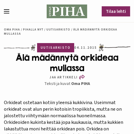
Siirry sisältöön
Tilaa lehti
Valikko
OMA PIHA
/
PIHALLA NYT
/
UUTISARKISTO
/
ÄLÄ MÄDÄNNYTÄ ORKIDEAA
MULLASSA
UUTISARKISTO
04.11.2015
Älä mädännytä orkideaa
mullassa
JAA ARTIKKELI
Teksti ja kuvat
Oma PIHA
Orkideat ostetaan kotiin yleensä kukkivina. Useimmat
orkideat ovat alun perin kotoisin tropiikista, mutta ne on
jalostettu viihtymään normaalissa huoneilmassa.
Orkideoiden kukinta kestää jopa kuukausia, mutta kukkien
lakastuttua moni heittää orkidean pois. Orkidea on