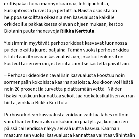
erillispakattuina männyn kaarnaa, lehtipuuhiiltä,
kuitupitoista turvetta ja perliittiä. Näistä osasista on
helppoa sekoittaa oikeanlainen kasvualusta kaikille
orkideoille pakkauksessa olevan ohjeen mukaan, kertoo
Biolanin puutarhaneuvoja
Riikka Kerttula.
Yleisimmin myytävät perhosorkideat kasvavat luonnossa
puiden oksilla juuret paljaina. Tämän vuoksi perhosorkidea
istutetaan ilmavaan kasvualustaan, joka kuitenkin sitoo
kosteutta sen verran, ettei sitä tarvitse kastella päivittäin.
− Perhosorkideoiden tavallisin kasvualusta koostuu noin
sormenpään kokoisista kaarnanpaloista. Joukkoon voi lisätä
noin 20 prosenttia turvetta pidättämään vettä. Näiden
lisäksi ruukkuun kannattaa sekoittaa ruokalusikallisen verran
hiiltä, vinkkaa Riikka Kerttula.
Perhosorkidean kasvualusta voidaan vaihtaa lähes milloin
vain. Ihanteellisin aika on kukinnan päätyttyä, kun juurten
päissä tai lehdissä näkyy selvää uutta kasvua. Kaarnan
maatumisen vuoksi kasvualusta kannattaa vaihtaa vähintään