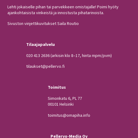
Lehti jokaiselle pihan tai parvekkeen omistajalle! Poimi hyöty
ajankohtaisista vinkeistä ja innostusta pihatarinoista.
Sivuston vinjettikuvitukset Saila Routio
Tilaajapalvelu
020 413 2636
(arkisin klo 8–17, hinta mpm/pvm)
tilaukset@pellervo.fi
Toimitus
Simonkatu 6, PL 77
00101 Helsinki
toimitus@omapiha.info
Pellervo-Media Oy