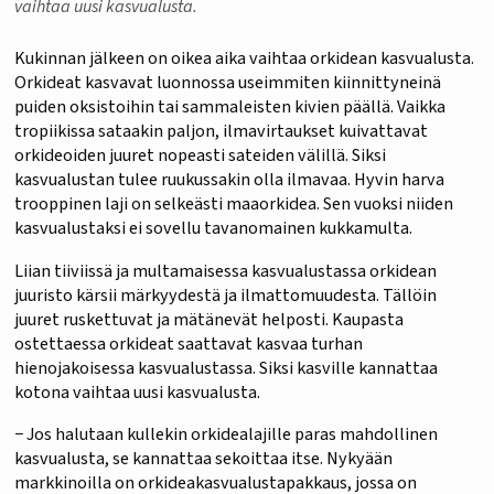
vaihtaa uusi kasvualusta.
Kukinnan jälkeen on oikea aika vaihtaa orkidean kasvualusta.
Orkideat kasvavat luonnossa useimmiten kiinnittyneinä
puiden oksistoihin tai sammaleisten kivien päällä. Vaikka
tropiikissa sataakin paljon, ilmavirtaukset kuivattavat
orkideoiden juuret nopeasti sateiden välillä. Siksi
kasvualustan tulee ruukussakin olla ilmavaa. Hyvin harva
trooppinen laji on selkeästi maaorkidea. Sen vuoksi niiden
kasvualustaksi ei sovellu tavanomainen kukkamulta.
Liian tiiviissä ja multamaisessa kasvualustassa orkidean
juuristo kärsii märkyydestä ja ilmattomuudesta. Tällöin
juuret ruskettuvat ja mätänevät helposti. Kaupasta
ostettaessa orkideat saattavat kasvaa turhan
hienojakoisessa kasvualustassa. Siksi kasville kannattaa
kotona vaihtaa uusi kasvualusta.
− Jos halutaan kullekin orkidealajille paras mahdollinen
kasvualusta, se kannattaa sekoittaa itse. Nykyään
markkinoilla on orkideakasvualustapakkaus, jossa on