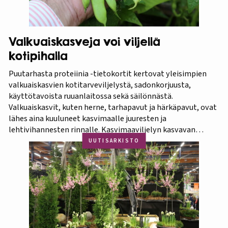
Valkuaiskasveja voi viljellä
kotipihalla
Puutarhasta proteiinia -tietokortit kertovat yleisimpien
valkuaiskasvien kotitarveviljelystä, sadonkorjuusta,
käyttötavoista ruuanlaitossa sekä säilönnästä.
Valkuaiskasvit, kuten herne, tarhapavut ja härkäpavut, ovat
lähes aina kuuluneet kasvimaalle juuresten ja
lehtivihannesten rinnalle. Kasvimaaviljelyn kasvavan
suosion myötä ravitsevien valkuaiskasvien osuutta
UUTISARKISTO
viljelykasveina kannattaa korostaa. Puutarhasta proteiinia -
tietokorttisarja on tarkoitettu kotipuutarhureille, jotka
ovat kiinnostuneita lisäämään kasvisproteiinien määrää
lautasellaan. Kotipuutarhassa voi viljellä monia
valkuaiskasveja,…