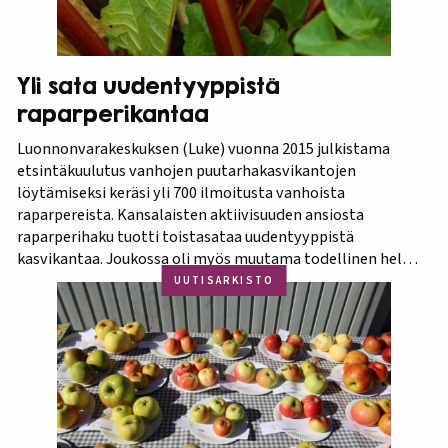
Yli sata uudentyyppistä
raparperikantaa
Luonnonvarakeskuksen (Luke) vuonna 2015 julkistama
etsintäkuulutus vanhojen puutarhakasvikantojen
löytämiseksi keräsi yli 700 ilmoitusta vanhoista
raparpereista. Kansalaisten aktiivisuuden ansiosta
raparperihaku tuotti toistasataa uudentyyppistä
kasvikantaa. Joukossa oli myös muutama todellinen helmi.
Koko aineistosta jatkotutkimuksiin pääsi 375 kasvia, joista
UUTISARKISTO
60 prosenttia osoittautui vihreä-punavartiseksi Victoria-
lajikkeeksi. Raparperitutkimus dokumentoitiin vaihe
vaiheelta elokuvaksi ”Raparperin kadonneita geenejä
etsimässä”. Elokuvan ensiesitys ja tutkimustulosten
julkistus…