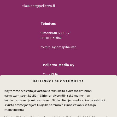
tilaukset@pellervo.fi
Toimitus
Simonkatu 6, PL 77
00101 Helsinki
toimitus@omapiha.info
Pellervo-Media Oy
Oma PIHA
Kodin Pellervo
HALLINNOI SUOSTUMUSTA
Maatilan Pellervo
Käytämme evästeitä ja vastaavia tekniikoita sivuston toiminnan
varmistamiseen, kävijämäärien analysointiin sekä mainonnan
kohdentamiseen ja mittaamiseen. Näiden tietojen avulla voimme kehittää
sivustojamme ja tarjota lukijoille paremmin kiinnostavaa sisältöä ja
Seuraa
markkinointia.