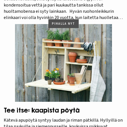
kondensoitua vettä ja pari kuukautta tankissa ollut
huoltamobensa ei syty lainkaan. Hyvän ruohonleikkurin
elinkaari voi olla hyvinkin 20 vuotta, kun laitetta huolletaan
asianmukaisesti. Ruoho ei välitä siitä, kuinka kiiltävällä
PIHALLA NYT
koneella…
Tee itse: kaapista pöytä
Kätevä apupöytä syntyy laudan ja riman pätkillä. Hyllyillä on
tilaa ruukuille ja siemenpusseille, koukuissa roikkuvat