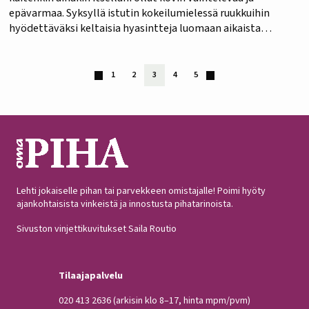
epävarmaa. Syksyllä istutin kokeilumielessä ruukkuihin
hyödettäväksi keltaisia hyasintteja luomaan aikaista
kevättä, ja piristystä kotiin. Istutin sipulit ravinteikkaaseen,
hiekansekaiseen multaan lokakuun alussa. Annoin niiden olla
kasvihuoneessa syksyn päivät, mutta ennen pakkasia
1
2
3
4
5
siirsin…
Lehti jokaiselle pihan tai parvekkeen omistajalle! Poimi hyöty
ajankohtaisista vinkeistä ja innostusta pihatarinoista.
Sivuston vinjettikuvitukset Saila Routio
Tilaajapalvelu
020 413 2636
(arkisin klo 8–17, hinta mpm/pvm)