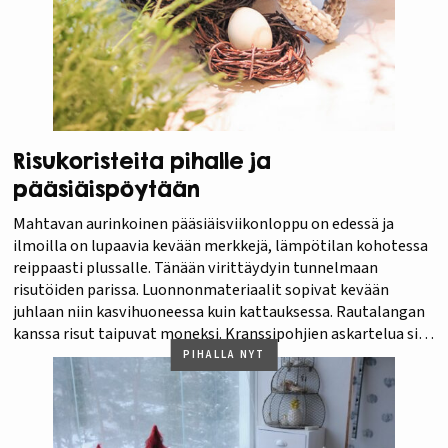
Risukoristeita pihalle ja
pääsiäispöytään
Mahtavan aurinkoinen pääsiäisviikonloppu on edessä ja
ilmoilla on lupaavia kevään merkkejä, lämpötilan kohotessa
reippaasti plussalle. Tänään virittäydyin tunnelmaan
risutöiden parissa. Luonnonmateriaalit sopivat kevään
juhlaan niin kasvihuoneessa kuin kattauksessa. Rautalangan
kanssa risut taipuvat moneksi. Kranssipohjien askartelua siis
riittää pääsiäisen pyhiksi. Täytyy tehdä niitä heti kerralla
PIHALLA NYT
koko vuoden tarpeiksi. Tunnustan olevani aloittelija
risutöissä, joten jälki ei ole…