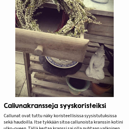
Callunakransseja syyskoristeiksi
Callunat ovat tuttu näky koristeellisissa syysistutuksissa
sekä haudoilla. Itse tykkään sitoa callunoista kranssin kotini
ulko-oveen. Tällä kertaa kranssi sai olla puhtaan valkoinen.