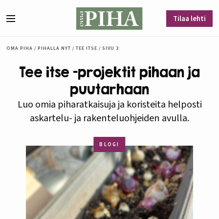
Siirry sisältöön
Tilaa lehti
Valikko
OMA PIHA
/
PIHALLA NYT
/
TEE ITSE
/
SIVU 3
Tee itse -projektit pihaan ja
puutarhaan
Luo omia piharatkaisuja ja koristeita helposti
askartelu- ja rakenteluohjeiden avulla.
BLOGI