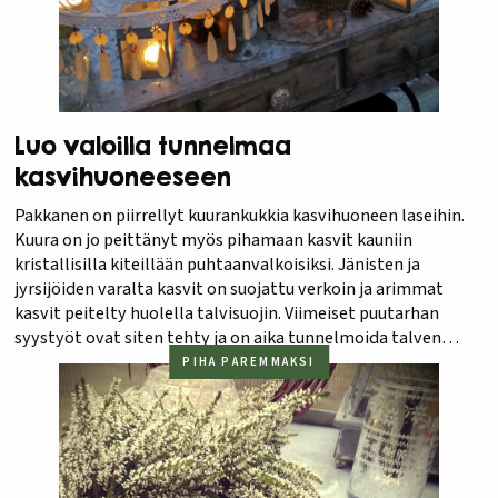
Luo valoilla tunnelmaa
kasvihuoneeseen
Pakkanen on piirrellyt kuurankukkia kasvihuoneen laseihin.
Kuura on jo peittänyt myös pihamaan kasvit kauniin
kristallisilla kiteillään puhtaanvalkoisiksi. Jänisten ja
jyrsijöiden varalta kasvit on suojattu verkoin ja arimmat
kasvit peitelty huolella talvisuojin. Viimeiset puutarhan
syystyöt ovat siten tehty ja on aika tunnelmoida talven
taikaa pihamaalla. Joulukuun lähestyessä puutarha täyttyy
PIHA PAREMMAKSI
pikkuhiljaa kauniista kaamos- ja jouluvaloista. Kasvihuone
on…