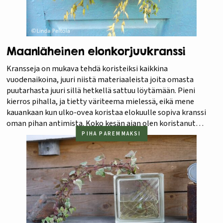
Maanläheinen elonkorjuukranssi
Kransseja on mukava tehdä koristeiksi kaikkina
vuodenaikoina, juuri niistä materiaaleista joita omasta
puutarhasta juuri sillä hetkellä sattuu löytämään. Pieni
kierros pihalla, ja tietty väriteema mielessä, eikä mene
kauankaan kun ulko-ovea koristaa elokuulle sopiva kranssi
oman pihan antimista. Koko kesän ajan olen koristanut
ovensuun kukilla muodossa tai toisessa ja täytyy todeta,
PIHA PAREMMAKSI
että se ilahduttaa niin kylään…