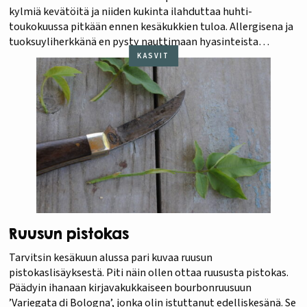
kylmiä kevätöitä ja niiden kukinta ilahduttaa huhti-
toukokuussa pitkään ennen kesäkukkien tuloa. Allergisena ja
tuoksuyliherkkänä en pysty nauttimaan hyasinteista
sisätiloissa jouluna, joten otankin niistä kaiken ilon irti
KASVIT
keväällä puutarhassa. Etenkin keltaiset, lohenpunaiset ja
vaaleanpunaiset hyasintit sopivat kivasti parvekelaatikkon,
joka kukkii…
Ruusun pistokas
Tarvitsin kesäkuun alussa pari kuvaa ruusun
pistokaslisäyksestä. Piti näin ollen ottaa ruususta pistokas.
Päädyin ihanaan kirjavakukkaiseen bourbonruusuun
’Variegata di Bologna’, jonka olin istuttanut edelliskesänä. Se