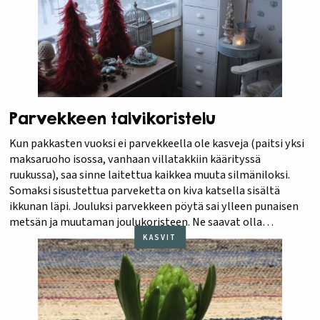
Parvekkeen talvikoristelu
Kun pakkasten vuoksi ei parvekkeella ole kasveja (paitsi yksi
maksaruoho isossa, vanhaan villatakkiin käärityssä
ruukussa), saa sinne laitettua kaikkea muuta silmäniloksi.
Somaksi sisustettua parveketta on kiva katsella sisältä
ikkunan läpi. Jouluksi parvekkeen pöytä sai ylleen punaisen
metsän ja muutaman joulukoristeen. Ne saavat olla
paikoillaan loppiaiseen. Sitten pitenevä päivä alkaa jo tuoda
KASVIT
kevättä puutarhaihmisen mieleen. Kaunis…