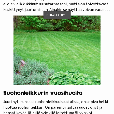
ei ole vielä kukkinut ruusutarhassani, mutta on toivottavasti
keskittynyt juurtumiseen. Ainakin se näyttää voivan varsin
hyvin. Mutta koska se on harvinainen herkku, jota jouduin
PIHALLA NYT
vähän etsimään ja onnenkantamoisella löysin, ajattelin,…
Ruohonleikkurin vuosihuolto
Juuri nyt, kun uusi ruohonleikkuukausi alkaa, on sopiva hetki
huoltaa ruohonleikkuri. On parempi laittaa uudet öljyt ja
bensat keväällä, sillä syksyllä laitettuna öljyyn voi