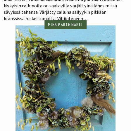
Nykyisin callunoita on saatavilla värjättyinä lähes missä
sävyissä tahansa. Värjätty calluna säilyykin pitkään
kranssissa ruskettumatta. Villiintyneen
korallikanukkapensaan vesat päätyvät minulla
PIHA PAREMMAKSI
kranssipohjiksi, sillä kanukka on sitkeää ja siksi ihanteellista
taivutella. Jo muutamasta oksasta saa…