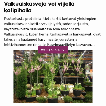
Valkuaiskasveja voi viljellä
kotipihalla
Puutarhasta proteiinia -tietokortit kertovat yleisimpien
valkuaiskasvien kotitarveviljelystä, sadonkorjuusta,
käyttötavoista ruuanlaitossa sekä säilönnästä.
Valkuaiskasvit, kuten herne, tarhapavut ja härkäpavut, ovat
lähes aina kuuluneet kasvimaalle juuresten ja
lehtivihannesten rinnalle. Kasvimaaviljelyn kasvavan
suosion myötä ravitsevien valkuaiskasvien osuutta
UUTISARKISTO
viljelykasveina kannattaa korostaa. Puutarhasta proteiinia -
tietokorttisarja on tarkoitettu kotipuutarhureille, jotka
ovat kiinnostuneita lisäämään kasvisproteiinien määrää
lautasellaan. Kotipuutarhassa voi viljellä monia
valkuaiskasveja,…