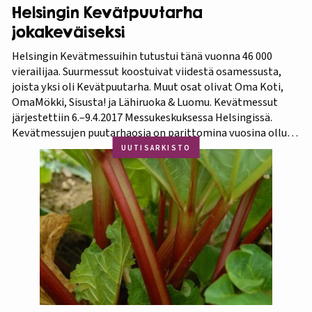
Helsingin Kevätpuutarha
jokakeväiseksi
Helsingin Kevätmessuihin tutustui tänä vuonna 46 000
vierailijaa. Suurmessut koostuivat viidestä osamessusta,
joista yksi oli Kevätpuutarha. Muut osat olivat Oma Koti,
OmaMökki, Sisusta! ja Lähiruoka & Luomu. Kevätmessut
järjestettiin 6.–9.4.2017 Messukeskuksessa Helsingissä.
Kevätmessujen puutarhaosia on parittomina vuosina ollut
Kevätpuutarha ja parillisina Oma Piha -messut. Jatkossa
UUTISARKISTO
joka kevät puutarhanäyttelyn nimi tulee olemaan
Kevätpuutarha. Kevätpuutarhan kumppanina on
Puutarhaliitto.…