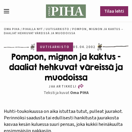
Siirry sisältöön
Tilaa lehti
Valikko
OMA PIHA
/
PIHALLA NYT
/
UUTISARKISTO
/
POMPON, MIGNON JA KAKTUS –
DAALIAT HEHKUVAT VÄREISSÄ JA MUODOISSA
UUTISARKISTO
05.04.2002
Pompon, mignon ja kaktus –
daaliat hehkuvat väreissä ja
muodoissa
JAA ARTIKKELI
Teksti ja kuvat
Oma PIHA
Huhti-toukokuussa on aika istuttaa tutut, pulleat juurakot.
Perinnöksi saadusta tai edullisesti hankitusta juurakosta
kasvaa kesän kuluessa suuri pensas, joka kukkii heinäkuulta
ensimmäisiin pakkasiin.