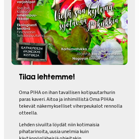
Tilaa lehtemme!
Oma PIHA on ihan tavallisen kotipuutarhurin
paras kaveri. Aitoa ja inhimillistä Oma PIHAa
tekevät näkemykselliset viherpeukalot rennolla
otteella.
Lehden sivuilta löydät niin kotimaisia
pihatarinoita, uusia unelmia kuin
käytännönläheisiä ohjeitakin.