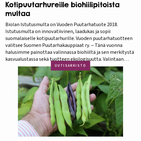
Kotipuutarhureille biohiilipitoista
multaa
Biolan Istutusmulta on Vuoden Puutarhatuote 2018.
Istutusmulta on innovatiivinen, laadukas ja sopii
suomalaiselle kotipuutarhurille. Vuoden puutarhatuotteen
valitsee Suomen Puutarhakauppiaat ry. ‒ Tänä vuonna
halusimme painottaa valinnassa biohiiltä ja sen merkitystä
kasvualustassa sekä tuotteen ekologisuutta. Valintaan
vaikuttivat myös luonnonmukaisuus ja kotimaisuus.
UUTISARKISTO
Finaaliin päätyneet tuotteet olivat kaikki biohiilipohjaisia.
Kilpailu oli tasainen, mutta Biolan Istutusmulta antaa
ehdottomasti helpoimmin…