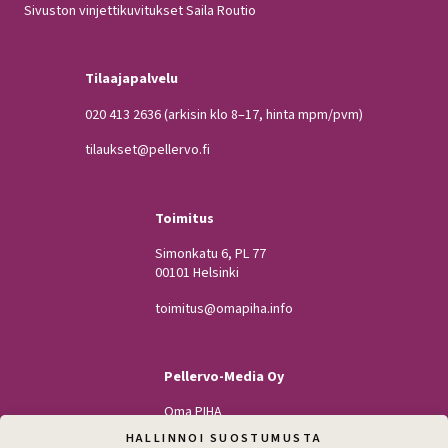
Sivuston vinjettikuvitukset Saila Routio
Tilaajapalvelu
020 413 2636
(arkisin klo 8–17, hinta mpm/pvm)
tilaukset@pellervo.fi
Toimitus
Simonkatu 6, PL 77
00101 Helsinki
toimitus@omapiha.info
Pellervo-Media Oy
Oma PIHA
Kodin Pellervo
HALLINNOI SUOSTUMUSTA