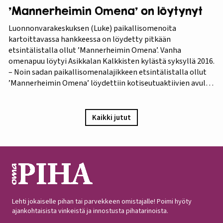
’Mannerheimin Omena’ on löytynyt
Luonnonvarakeskuksen (Luke) paikallisomenoita
kartoittavassa hankkeessa on löydetty pitkään
etsintälistalla ollut ’Mannerheimin Omena’. Vanha
omenapuu löytyi Asikkalan Kalkkisten kylästä syksyllä 2016.
– Noin sadan paikallisomenalajikkeen etsintälistalla ollut
’Mannerheimin Omena’ löydettiin kotiseutuaktiivien avulla.
Omistajien mukaan omenapuu on istutettu viimeistään
1940-luvun lopulla, ja heidän kuvauksensa hedelmästä
vastaa Puutarha-lehden vuosien 1921 ja 1931 kuvauksia,
Kaikki jutut
iloitsee tutkija Maarit Heinonen Lukesta.…
Lehti jokaiselle pihan tai parvekkeen omistajalle! Poimi hyöty
ajankohtaisista vinkeistä ja innostusta pihatarinoista.