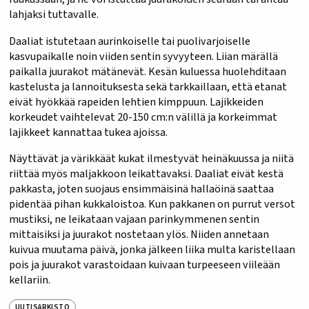
lahjaksi tuttavalle.
Daaliat istutetaan aurinkoiselle tai puolivarjoiselle
kasvupaikalle noin viiden sentin syvyyteen. Liian märällä
paikalla juurakot mätänevät. Kesän kuluessa huolehditaan
kastelusta ja lannoituksesta sekä tarkkaillaan, että etanat
eivät hyökkää rapeiden lehtien kimppuun. Lajikkeiden
korkeudet vaihtelevat 20-150 cm:n välillä ja korkeimmat
lajikkeet kannattaa tukea ajoissa.
Näyttävät ja värikkäät kukat ilmestyvät heinäkuussa ja niitä
riittää myös maljakkoon leikattavaksi. Daaliat eivät kestä
pakkasta, joten suojaus ensimmäisinä hallaöinä saattaa
pidentää pihan kukkaloistoa. Kun pakkanen on purrut versot
mustiksi, ne leikataan vajaan parinkymmenen sentin
mittaisiksi ja juurakot nostetaan ylös. Niiden annetaan
kuivua muutama päivä, jonka jälkeen liika multa karistellaan
pois ja juurakot varastoidaan kuivaan turpeeseen viileään
kellariin.
UUTISARKISTO