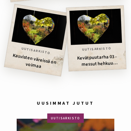
UUTISARKISTO
UUTISARKISTO
Kasvisten väreissä on
voim
Kevätpuutarha 03 -
messut hehkuu
aa
sateenkaaren väreissä
UUSIMMAT JUTUT
UUTISARKISTO