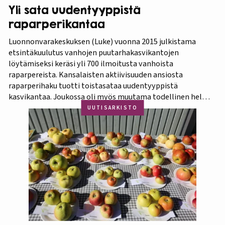
Yli sata uudentyyppistä
raparperikantaa
Luonnonvarakeskuksen (Luke) vuonna 2015 julkistama
etsintäkuulutus vanhojen puutarhakasvikantojen
löytämiseksi keräsi yli 700 ilmoitusta vanhoista
raparpereista. Kansalaisten aktiivisuuden ansiosta
raparperihaku tuotti toistasataa uudentyyppistä
kasvikantaa. Joukossa oli myös muutama todellinen helmi.
Koko aineistosta jatkotutkimuksiin pääsi 375 kasvia, joista
UUTISARKISTO
60 prosenttia osoittautui vihreä-punavartiseksi Victoria-
lajikkeeksi. Raparperitutkimus dokumentoitiin vaihe
vaiheelta elokuvaksi ”Raparperin kadonneita geenejä
etsimässä”. Elokuvan ensiesitys ja tutkimustulosten
julkistus…