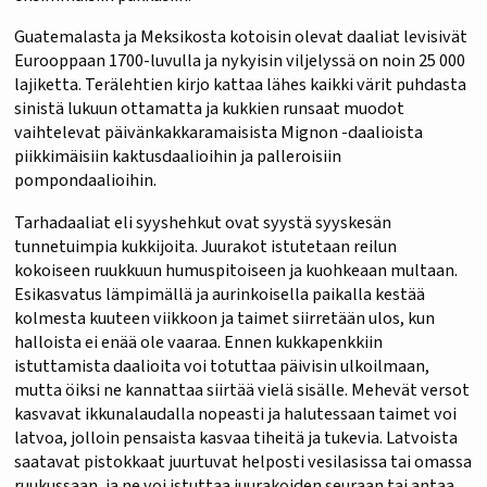
Guatemalasta ja Meksikosta kotoisin olevat daaliat levisivät
Eurooppaan 1700-luvulla ja nykyisin viljelyssä on noin 25 000
lajiketta. Terälehtien kirjo kattaa lähes kaikki värit puhdasta
sinistä lukuun ottamatta ja kukkien runsaat muodot
vaihtelevat päivänkakkaramaisista Mignon -daalioista
piikkimäisiin kaktusdaalioihin ja palleroisiin
pompondaalioihin.
Tarhadaaliat eli syyshehkut ovat syystä syyskesän
tunnetuimpia kukkijoita. Juurakot istutetaan reilun
kokoiseen ruukkuun humuspitoiseen ja kuohkeaan multaan.
Esikasvatus lämpimällä ja aurinkoisella paikalla kestää
kolmesta kuuteen viikkoon ja taimet siirretään ulos, kun
halloista ei enää ole vaaraa. Ennen kukkapenkkiin
istuttamista daalioita voi totuttaa päivisin ulkoilmaan,
mutta öiksi ne kannattaa siirtää vielä sisälle. Mehevät versot
kasvavat ikkunalaudalla nopeasti ja halutessaan taimet voi
latvoa, jolloin pensaista kasvaa tiheitä ja tukevia. Latvoista
saatavat pistokkaat juurtuvat helposti vesilasissa tai omassa
ruukussaan, ja ne voi istuttaa juurakoiden seuraan tai antaa