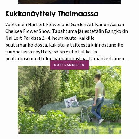
Kukkanäyttely Thaimaassa
Vuotuinen Nai Lert Flower and Garden Art Fair on Aasian
Chelsea Flower Show. Tapahtuma järjestetään Bangkokin
Nai Lert Parkissa 2.–4. helmikuuta. Kaikille
puutarhanhoidosta, kukista ja taiteesta kiinnostuneille
suunnatussa näyttelyssä on esillä kukka- ja
puutarhasuunnittelun parhaimmistoa. Tämänkertainen
tapahtuma on osa Amazing Thailand -teemavuotta, joka
UUTISARKISTO
pyrkii piristämään Thaimaan matkailua entisestään.
Thaimaa tunnetaan erittäin runsaasta ja monipuolisesta
kasvistostaan,…