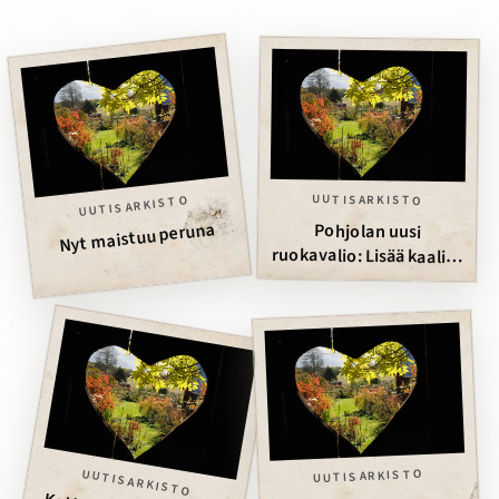
UUTISARKISTO
UUTISARKISTO
Nyt maistuu peruna
Pohjolan uusi
ruokavalio: Lisää kaalia,
marjoja ja perunaa
painonhallintaan
UUTISARKISTO
UUTISARKISTO