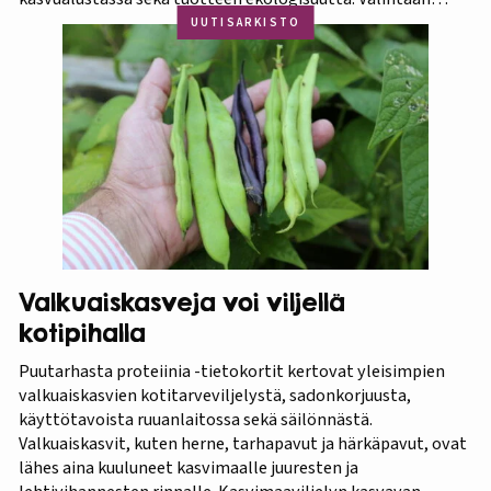
vaikuttivat myös luonnonmukaisuus ja kotimaisuus.
UUTISARKISTO
Finaaliin päätyneet tuotteet olivat kaikki biohiilipohjaisia.
Kilpailu oli tasainen, mutta Biolan Istutusmulta antaa
ehdottomasti helpoimmin…
Valkuaiskasveja voi viljellä
kotipihalla
Puutarhasta proteiinia -tietokortit kertovat yleisimpien
valkuaiskasvien kotitarveviljelystä, sadonkorjuusta,
käyttötavoista ruuanlaitossa sekä säilönnästä.
Valkuaiskasvit, kuten herne, tarhapavut ja härkäpavut, ovat
lähes aina kuuluneet kasvimaalle juuresten ja