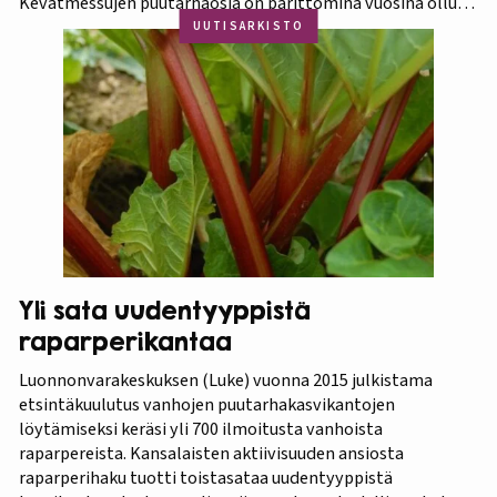
Kevätmessujen puutarhaosia on parittomina vuosina ollut
Kevätpuutarha ja parillisina Oma Piha -messut. Jatkossa
UUTISARKISTO
joka kevät puutarhanäyttelyn nimi tulee olemaan
Kevätpuutarha. Kevätpuutarhan kumppanina on
Puutarhaliitto.…
Yli sata uudentyyppistä
raparperikantaa
Luonnonvarakeskuksen (Luke) vuonna 2015 julkistama
etsintäkuulutus vanhojen puutarhakasvikantojen
löytämiseksi keräsi yli 700 ilmoitusta vanhoista
raparpereista. Kansalaisten aktiivisuuden ansiosta
raparperihaku tuotti toistasataa uudentyyppistä