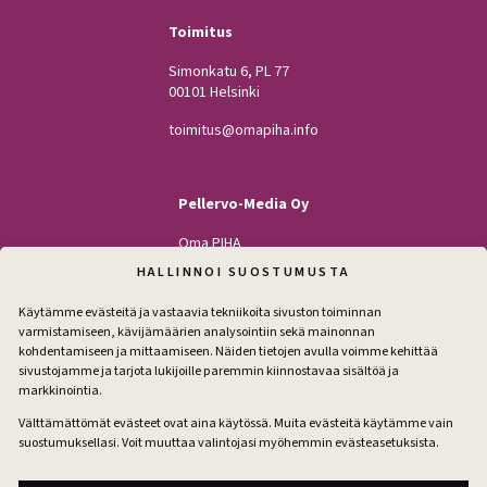
Toimitus
Simonkatu 6, PL 77
00101 Helsinki
toimitus@omapiha.info
Pellervo-Media Oy
Oma PIHA
Kodin Pellervo
HALLINNOI SUOSTUMUSTA
Maatilan Pellervo
Käytämme evästeitä ja vastaavia tekniikoita sivuston toiminnan
varmistamiseen, kävijämäärien analysointiin sekä mainonnan
kohdentamiseen ja mittaamiseen. Näiden tietojen avulla voimme kehittää
sivustojamme ja tarjota lukijoille paremmin kiinnostavaa sisältöä ja
Seuraa
markkinointia.
Facebook
Instagram
Välttämättömät evästeet ovat aina käytössä. Muita evästeitä käytämme vain
suostumuksellasi. Voit muuttaa valintojasi myöhemmin evästeasetuksista.
Tilaa pihakirje