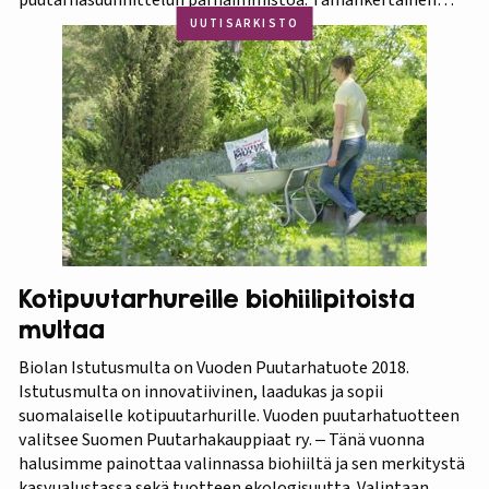
tapahtuma on osa Amazing Thailand -teemavuotta, joka
UUTISARKISTO
pyrkii piristämään Thaimaan matkailua entisestään.
Thaimaa tunnetaan erittäin runsaasta ja monipuolisesta
kasvistostaan,…
Kotipuutarhureille biohiilipitoista
multaa
Biolan Istutusmulta on Vuoden Puutarhatuote 2018.
Istutusmulta on innovatiivinen, laadukas ja sopii
suomalaiselle kotipuutarhurille. Vuoden puutarhatuotteen
valitsee Suomen Puutarhakauppiaat ry. ‒ Tänä vuonna
halusimme painottaa valinnassa biohiiltä ja sen merkitystä
kasvualustassa sekä tuotteen ekologisuutta. Valintaan