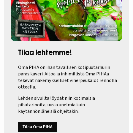
Tilaa lehtemme!
Oma PIHA on ihan tavallisen kotipuutarhurin
paras kaveri. Aitoa ja inhimillistä Oma PIHAa
tekevät näkemykselliset viherpeukalot rennolla
otteella.
Lehden sivuilta löydät niin kotimaisia
pihatarinoita, uusia unelmia kuin
käytännönläheisiä ohjeitakin.
Tilaa Oma PIHA