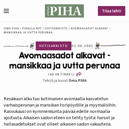
Siirry sisältöön
Tilaa lehti
Valikko
OMA PIHA
/
PIHALLA NYT
/
UUTISARKISTO
/
AVOMAASADOT ALKAVAT –
MANSIKKAA JA UUTTA PERUNAA
UUTISARKISTO
02.06.2002
Avomaasadot alkavat –
mansikkaa ja uutta perunaa
JAA ARTIKKELI
Teksti ja kuvat
Oma PIHA
Kesäkuun alku tuo kotimaisen avomaalla kasvatetun
varhaisperunan ja mansikan toripöydille ja myymälöihin.
Kasvukausi on kymmenkunta päivää edelle normaalia
ajoitusta. Aikaisen sadon eteen on tehty työtä: harsot ja
hallasadetukset ovat olleet aikaisen sadon vakuutena.