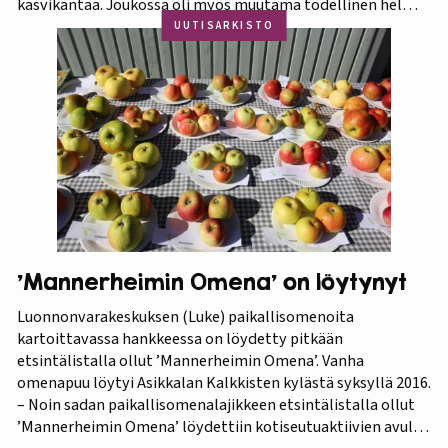
kasvikantaa. Joukossa oli myös muutama todellinen helmi.
Koko aineistosta jatkotutkimuksiin pääsi 375 kasvia, joista
UUTISARKISTO
60 prosenttia osoittautui vihreä-punavartiseksi Victoria-
lajikkeeksi. Raparperitutkimus dokumentoitiin vaihe
vaiheelta elokuvaksi ”Raparperin kadonneita geenejä
etsimässä”. Elokuvan ensiesitys ja tutkimustulosten
julkistus…
’Mannerheimin Omena’ on löytynyt
Luonnonvarakeskuksen (Luke) paikallisomenoita
kartoittavassa hankkeessa on löydetty pitkään
etsintälistalla ollut ’Mannerheimin Omena’. Vanha
omenapuu löytyi Asikkalan Kalkkisten kylästä syksyllä 2016.
– Noin sadan paikallisomenalajikkeen etsintälistalla ollut
’Mannerheimin Omena’ löydettiin kotiseutuaktiivien avulla.