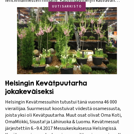
lehtivihannesten rinnalle. Kasvimaaviljelyn kasvavan
suosion myötä ravitsevien valkuaiskasvien osuutta
UUTISARKISTO
viljelykasveina kannattaa korostaa. Puutarhasta proteiinia -
tietokorttisarja on tarkoitettu kotipuutarhureille, jotka
ovat kiinnostuneita lisäämään kasvisproteiinien määrää
lautasellaan. Kotipuutarhassa voi viljellä monia
valkuaiskasveja,…
Helsingin Kevätpuutarha
jokakeväiseksi
Helsingin Kevätmessuihin tutustui tänä vuonna 46 000
vierailijaa. Suurmessut koostuivat viidestä osamessusta,
joista yksi oli Kevätpuutarha. Muut osat olivat Oma Koti,
OmaMökki, Sisusta! ja Lähiruoka & Luomu. Kevätmessut
järjestettiin 6.–9.4.2017 Messukeskuksessa Helsingissä.