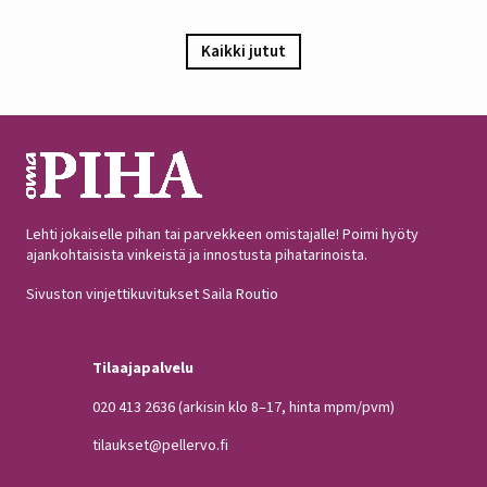
Omistajien mukaan omenapuu on istutettu viimeistään
1940-luvun lopulla, ja heidän kuvauksensa hedelmästä
vastaa Puutarha-lehden vuosien 1921 ja 1931 kuvauksia,
Kaikki jutut
iloitsee tutkija Maarit Heinonen Lukesta.…
Lehti jokaiselle pihan tai parvekkeen omistajalle! Poimi hyöty
ajankohtaisista vinkeistä ja innostusta pihatarinoista.
Sivuston vinjettikuvitukset Saila Routio
Tilaajapalvelu
020 413 2636
(arkisin klo 8–17, hinta mpm/pvm)
tilaukset@pellervo.fi