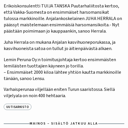
Erikoiskonsulentti TUIJA TANSKA Puutarhaliitosta kertoo,
että Vakka-Suomesta on ensimmäiset harsomansikat
tulossa markkinoille. Anjalankoskelainen JUHA HERRALA on
päässyt maistelemaan ensimmäisiä harsomansikoita.- Nyt
päästään poimimaan jo kauppaankin, sanoo Herrala.
Juha Herrala on mukana Anjalan kasvihuoneporukassa, ja
kasvihuoneista satoa on tullut jo äitienpäivästä alkaen.
Lemin Peruna Oy:n toimitusjohtaja kertoo ensimmäisten
lemiläisten tuottajien käyneen jo torilla.
– Ensimmäiset 2000 kiloa lähtee yhtiön kautta markkinoille
tänään, sanoo Lensu.
Varhaisperunaa viljellään eniten Turun saaristossa. Siellä
viljelyala on noin 400 hehtaaria.
UUTISARKISTO
MAINOS – SISÄLTÖ JATKUU ALLA