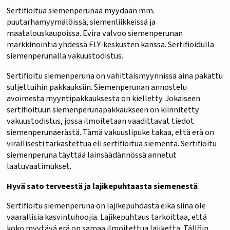
Sertifioitua siemenperunaa myydään mm.
puutarhamyymälöissä, siemenliikkeissä ja
maatalouskaupoissa. Evira valvoo siemenperunan
markkinointia yhdessä ELY-keskusten kanssa. Sertifioidulla
siemenperunalla vakuustodistus.
Sertifioitu siemenperuna on vähittäismyynnissä aina pakattu
suljettuihin pakkauksiin. Siemenperunan annostelu
avoimesta myyntipakkauksesta on kielletty. Jokaiseen
sertifioituun siemenperunapakkaukseen on kiinnitetty
vakuustodistus, jossa ilmoitetaan vaadittavat tiedot
siemenperunaerästä. Tämä vakuuslipuke takaa, että erä on
virallisesti tarkastettua eli sertifioitua siementä. Sertifioitu
siemenperuna täyttää lainsäädännössä annetut
laatuvaatimukset.
Hyvä sato terveestä ja lajikepuhtaasta siemenestä
Sertifioitu siemenperuna on lajikepuhdasta eikä siinä ole
vaarallisia kasvintuhoojia. Lajikepuhtaus tarkoittaa, että
koko myytävä erä on samaa ilmoitettua lajiketta. Tällöin