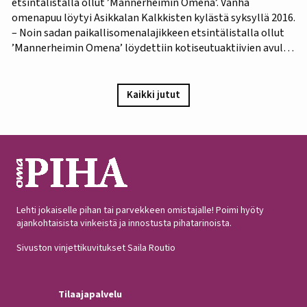
etsintälistalla ollut ’Mannerheimin Omena’. Vanha
omenapuu löytyi Asikkalan Kalkkisten kylästä syksyllä 2016.
– Noin sadan paikallisomenalajikkeen etsintälistalla ollut
’Mannerheimin Omena’ löydettiin kotiseutuaktiivien avulla.
Omistajien mukaan omenapuu on istutettu viimeistään
1940-luvun lopulla, ja heidän kuvauksensa hedelmästä
vastaa Puutarha-lehden vuosien 1921 ja 1931 kuvauksia,
Kaikki jutut
iloitsee tutkija Maarit Heinonen Lukesta.…
Lehti jokaiselle pihan tai parvekkeen omistajalle! Poimi hyöty
ajankohtaisista vinkeistä ja innostusta pihatarinoista.
Sivuston vinjettikuvitukset Saila Routio
Tilaajapalvelu