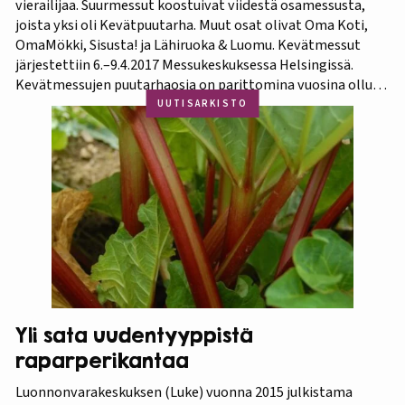
vierailijaa. Suurmessut koostuivat viidestä osamessusta,
joista yksi oli Kevätpuutarha. Muut osat olivat Oma Koti,
OmaMökki, Sisusta! ja Lähiruoka & Luomu. Kevätmessut
järjestettiin 6.–9.4.2017 Messukeskuksessa Helsingissä.
Kevätmessujen puutarhaosia on parittomina vuosina ollut
Kevätpuutarha ja parillisina Oma Piha -messut. Jatkossa
UUTISARKISTO
joka kevät puutarhanäyttelyn nimi tulee olemaan
Kevätpuutarha. Kevätpuutarhan kumppanina on
Puutarhaliitto.…
Yli sata uudentyyppistä
raparperikantaa
Luonnonvarakeskuksen (Luke) vuonna 2015 julkistama