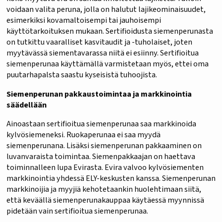
voidaan valita peruna, jolla on halutut lajikeominaisuudet,
esimerkiksi kovamaltoisempi tai jauhoisempi
käyttötarkoituksen mukaan. Sertifioidusta siemenperunasta
on tutkittu vaaralliset kasvitaudit ja -tuholaiset, joten
myytävässä siementavarassa niitä ei esiinny. Sertifioitua
siemenperunaa käyttämällä varmistetaan myös, ettei oma
puutarhapalsta saastu kyseisistä tuhoojista.
Siemenperunan pakkaustoimintaa ja markkinointia
säädellään
Ainoastaan sertifioitua siemenperunaa saa markkinoida
kylvösiemeneksi. Ruokaperunaa ei saa myydä
siemenperunana. Lisäksi siemenperunan pakkaaminen on
luvanvaraista toimintaa. Siemenpakkaajan on haettava
toiminnalleen lupa Evirasta. Evira valvoo kylvösiementen
markkinointia yhdessä ELY-keskusten kanssa. Siemenperunan
markkinoijia ja myyjiä kehotetaankin huolehtimaan siitä,
että keväällä siemenperunakauppaa käytäessä myynnissä
pidetään vain sertifioitua siemenperunaa.