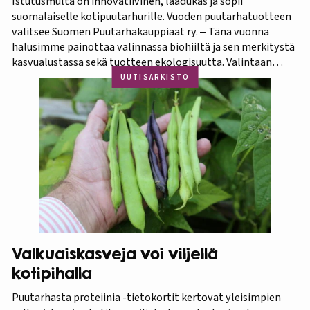
Istutusmulta on innovatiivinen, laadukas ja sopii
suomalaiselle kotipuutarhurille. Vuoden puutarhatuotteen
valitsee Suomen Puutarhakauppiaat ry. ‒ Tänä vuonna
halusimme painottaa valinnassa biohiiltä ja sen merkitystä
kasvualustassa sekä tuotteen ekologisuutta. Valintaan
vaikuttivat myös luonnonmukaisuus ja kotimaisuus.
UUTISARKISTO
Finaaliin päätyneet tuotteet olivat kaikki biohiilipohjaisia.
Kilpailu oli tasainen, mutta Biolan Istutusmulta antaa
ehdottomasti helpoimmin…
Valkuaiskasveja voi viljellä
kotipihalla
Puutarhasta proteiinia -tietokortit kertovat yleisimpien