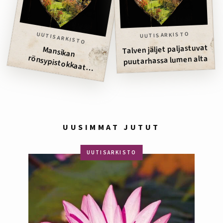
UUTISARKISTO
UUTISARKISTO
Talven jäljet paljastuvat
Mansikan
puutarhassa lumen alta
rönsypistokkaat suoraan penkkiin
UUSIMMAT JUTUT
UUTISARKISTO