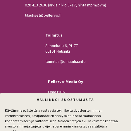
020 413 2636
(arkisin klo 8–17, hinta mpm/pvm)
tilaukset@pellervo.fi
Toimitus
Simonkatu 6, PL 77
00101 Helsinki
toimitus@omapiha.info
Pellervo-Media Oy
Oma PIHA
Kodin Pellervo
HALLINNOI SUOSTUMUSTA
Maatilan Pellervo
Käytämme evästeitä ja vastaavia tekniikoita sivuston toiminnan
varmistamiseen, kävijämäärien analysointiin sekä mainonnan
kohdentamiseen ja mittaamiseen. Näiden tietojen avulla voimme kehittää
sivustojamme ja tarjota lukijoille paremmin kiinnostavaa sisältöä ja
Seuraa