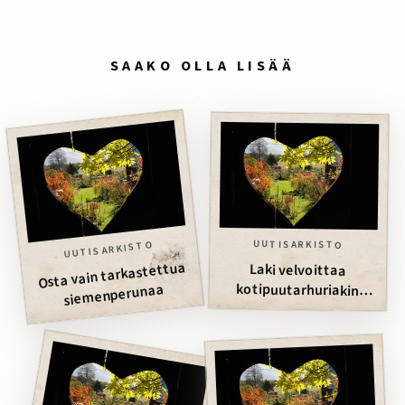
SAAKO OLLA LISÄÄ
UUTISARKISTO
UUTISARKISTO
Osta vain tarkastettua
Laki velvoittaa
koloradokuoriaisten
kotipuutarhuriakin
siemenperunaa
jahtiin