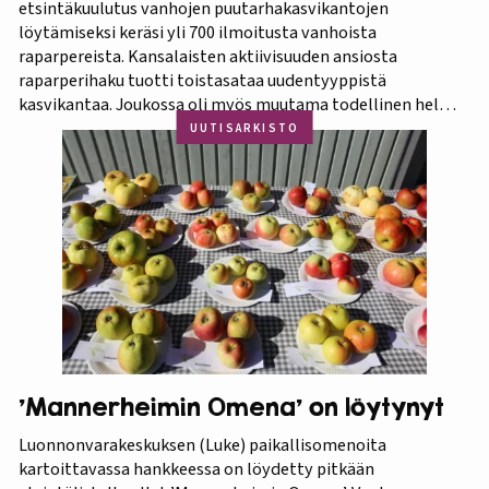
etsintäkuulutus vanhojen puutarhakasvikantojen
löytämiseksi keräsi yli 700 ilmoitusta vanhoista
raparpereista. Kansalaisten aktiivisuuden ansiosta
raparperihaku tuotti toistasataa uudentyyppistä
kasvikantaa. Joukossa oli myös muutama todellinen helmi.
Koko aineistosta jatkotutkimuksiin pääsi 375 kasvia, joista
UUTISARKISTO
60 prosenttia osoittautui vihreä-punavartiseksi Victoria-
lajikkeeksi. Raparperitutkimus dokumentoitiin vaihe
vaiheelta elokuvaksi ”Raparperin kadonneita geenejä
etsimässä”. Elokuvan ensiesitys ja tutkimustulosten
julkistus…
’Mannerheimin Omena’ on löytynyt
Luonnonvarakeskuksen (Luke) paikallisomenoita
kartoittavassa hankkeessa on löydetty pitkään