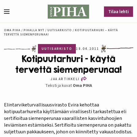
Siirry sisältöön
Tilaa lehti
Valikko
OMA PIHA
/
PIHALLA NYT
/
UUTISARKISTO
/
KOTIPUUTARHURI – KÄYTÄ
TERVETTÄ SIEMENPERUNAA!
UUTISARKISTO
18.04.2011
Kotipuutarhuri – käytä
tervettä siemenperunaa!
JAA ARTIKKELI
Teksti ja kuvat
Oma PIHA
Elintarviketurvallisuusvirasto Evira kehottaa
kotipuutarhureita käyttämään virallisesti tarkastettua eli
sertifioitua siemenperunaa vaarallisten kasvintuhoojien
leviämisen estämiseksi. Sertifioitu siemenperuna on pakattu
suljettuun pakkaukseen, johon on kiinnitetty vakuustodistus.