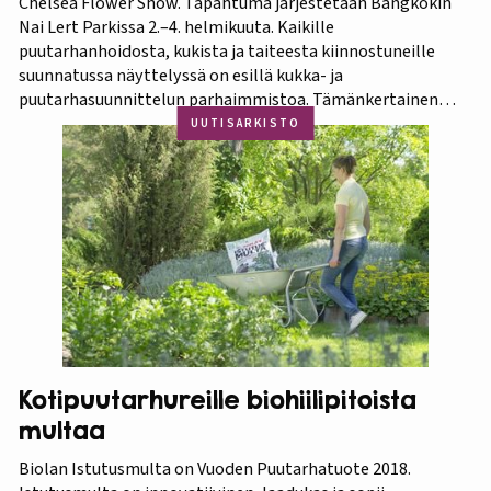
Chelsea Flower Show. Tapahtuma järjestetään Bangkokin
Nai Lert Parkissa 2.–4. helmikuuta. Kaikille
puutarhanhoidosta, kukista ja taiteesta kiinnostuneille
suunnatussa näyttelyssä on esillä kukka- ja
puutarhasuunnittelun parhaimmistoa. Tämänkertainen
tapahtuma on osa Amazing Thailand -teemavuotta, joka
UUTISARKISTO
pyrkii piristämään Thaimaan matkailua entisestään.
Thaimaa tunnetaan erittäin runsaasta ja monipuolisesta
kasvistostaan,…
Kotipuutarhureille biohiilipitoista
multaa
Biolan Istutusmulta on Vuoden Puutarhatuote 2018.