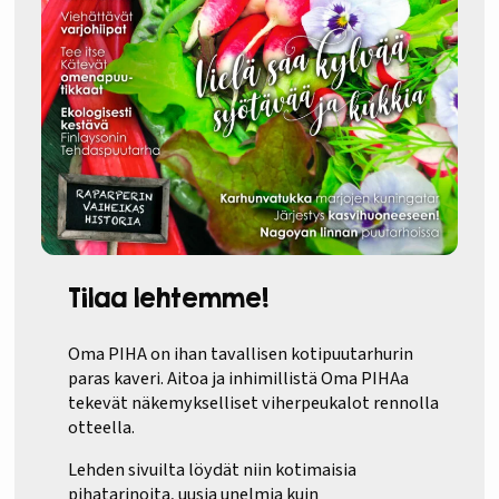
Tilaa lehtemme!
Oma PIHA on ihan tavallisen kotipuutarhurin
paras kaveri. Aitoa ja inhimillistä Oma PIHAa
tekevät näkemykselliset viherpeukalot rennolla
otteella.
Lehden sivuilta löydät niin kotimaisia
pihatarinoita, uusia unelmia kuin