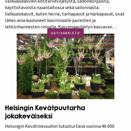
valkuaiskasvien kotitarveviljelystä, sadonkorjuusta,
käyttötavoista ruuanlaitossa sekä säilönnästä.
Valkuaiskasvit, kuten herne, tarhapavut ja härkäpavut, ovat
lähes aina kuuluneet kasvimaalle juuresten ja
lehtivihannesten rinnalle. Kasvimaaviljelyn kasvavan
suosion myötä ravitsevien valkuaiskasvien osuutta
UUTISARKISTO
viljelykasveina kannattaa korostaa. Puutarhasta proteiinia -
tietokorttisarja on tarkoitettu kotipuutarhureille, jotka
ovat kiinnostuneita lisäämään kasvisproteiinien määrää
lautasellaan. Kotipuutarhassa voi viljellä monia
valkuaiskasveja,…
Helsingin Kevätpuutarha
jokakeväiseksi
Helsingin Kevätmessuihin tutustui tänä vuonna 46 000