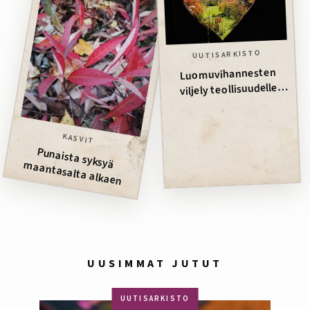
UUTISARKISTO
Luomuvihannesten
viljely teollisuudelle
onnistuu
KASVIT
Punaista syksyä m
aantasalta alkaen
UUSIMMAT JUTUT
UUTISARKISTO