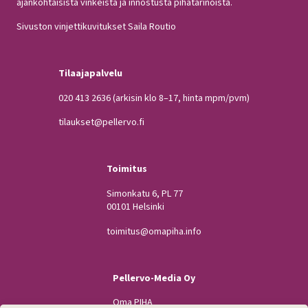
ajankohtaisista vinkeistä ja innostusta pihatarinoista.
Sivuston vinjettikuvitukset Saila Routio
Tilaajapalvelu
020 413 2636
(arkisin klo 8–17, hinta mpm/pvm)
tilaukset@pellervo.fi
Toimitus
Simonkatu 6, PL 77
00101 Helsinki
toimitus@omapiha.info
Pellervo-Media Oy
Oma PIHA