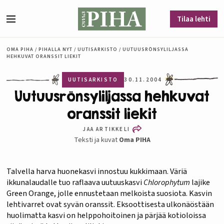
Siirry sisältöön
Tilaa lehti
Valikko
OMA PIHA
/
PIHALLA NYT
/
UUTISARKISTO
/
UUTUUSRÖNSYLILJASSA
HEHKUVAT ORANSSIT LIEKIT
UUTISARKISTO
30.11.2004
Uutuusrönsyliljassa hehkuvat
oranssit liekit
JAA ARTIKKELI
Teksti ja kuvat
Oma PIHA
Talvella harva huonekasvi innostuu kukkimaan. Väriä
ikkunalaudalle tuo raflaava uutuuskasvi
Chlorophytum
lajike
Green Orange, jolle ennustetaan melkoista suosiota. Kasvin
lehtivarret ovat syvän oranssit. Eksoottisesta ulkonäöstään
huolimatta kasvi on helppohoitoinen ja pärjää kotioloissa