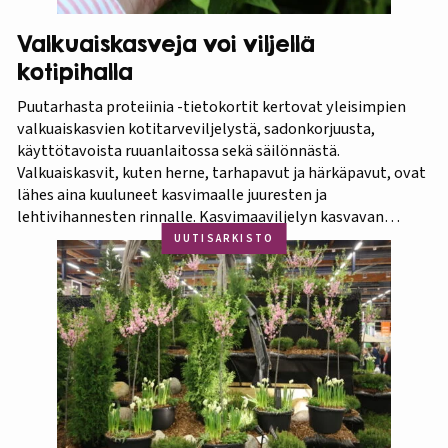
Valkuaiskasveja voi viljellä
kotipihalla
Puutarhasta proteiinia -tietokortit kertovat yleisimpien
valkuaiskasvien kotitarveviljelystä, sadonkorjuusta,
käyttötavoista ruuanlaitossa sekä säilönnästä.
Valkuaiskasvit, kuten herne, tarhapavut ja härkäpavut, ovat
lähes aina kuuluneet kasvimaalle juuresten ja
lehtivihannesten rinnalle. Kasvimaaviljelyn kasvavan
suosion myötä ravitsevien valkuaiskasvien osuutta
UUTISARKISTO
viljelykasveina kannattaa korostaa. Puutarhasta proteiinia -
tietokorttisarja on tarkoitettu kotipuutarhureille, jotka
ovat kiinnostuneita lisäämään kasvisproteiinien määrää
lautasellaan. Kotipuutarhassa voi viljellä monia
valkuaiskasveja,…