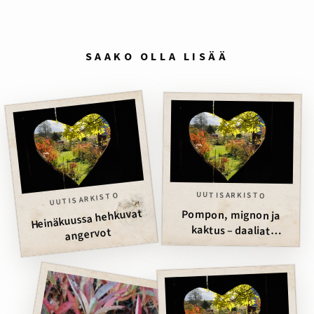
SAAKO OLLA LISÄÄ
UUTISARKISTO
UUTISARKISTO
Heinäkuussa hehkuvat
Pompon, mignon ja
kaktus – daaliat
angervot
hehkuvat väreissä ja
muodoissa