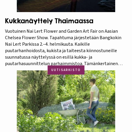
Kukkanäyttely Thaimaassa
Vuotuinen Nai Lert Flower and Garden Art Fair on Aasian
Chelsea Flower Show. Tapahtuma järjestetään Bangkokin
Nai Lert Parkissa 2.–4. helmikuuta. Kaikille
puutarhanhoidosta, kukista ja taiteesta kiinnostuneille
suunnatussa näyttelyssä on esillä kukka- ja
puutarhasuunnittelun parhaimmistoa. Tämänkertainen
tapahtuma on osa Amazing Thailand -teemavuotta, joka
UUTISARKISTO
pyrkii piristämään Thaimaan matkailua entisestään.
Thaimaa tunnetaan erittäin runsaasta ja monipuolisesta
kasvistostaan,…