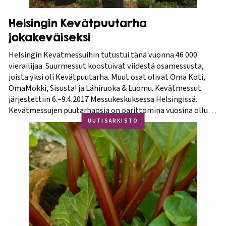
Helsingin Kevätpuutarha
jokakeväiseksi
Helsingin Kevätmessuihin tutustui tänä vuonna 46 000
vierailijaa. Suurmessut koostuivat viidestä osamessusta,
joista yksi oli Kevätpuutarha. Muut osat olivat Oma Koti,
OmaMökki, Sisusta! ja Lähiruoka & Luomu. Kevätmessut
järjestettiin 6.–9.4.2017 Messukeskuksessa Helsingissä.
Kevätmessujen puutarhaosia on parittomina vuosina ollut
Kevätpuutarha ja parillisina Oma Piha -messut. Jatkossa
UUTISARKISTO
joka kevät puutarhanäyttelyn nimi tulee olemaan
Kevätpuutarha. Kevätpuutarhan kumppanina on
Puutarhaliitto.…