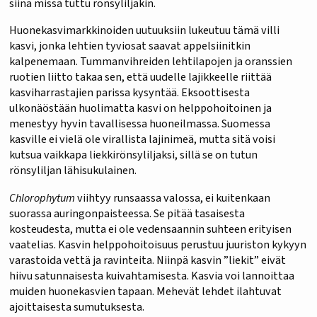
siinä missä tuttu rönsyliljakin.
Huonekasvimarkkinoiden uutuuksiin lukeutuu tämä villi
kasvi, jonka lehtien tyviosat saavat appelsiinitkin
kalpenemaan. Tummanvihreiden lehtilapojen ja oranssien
ruotien liitto takaa sen, että uudelle lajikkeelle riittää
kasviharrastajien parissa kysyntää. Eksoottisesta
ulkonäöstään huolimatta kasvi on helppohoitoinen ja
menestyy hyvin tavallisessa huoneilmassa. Suomessa
kasville ei vielä ole virallista lajinimeä, mutta sitä voisi
kutsua vaikkapa liekkirönsyliljaksi, sillä se on tutun
rönsyliljan lähisukulainen.
Chlorophytum
viihtyy runsaassa valossa, ei kuitenkaan
suorassa auringonpaisteessa. Se pitää tasaisesta
kosteudesta, mutta ei ole vedensaannin suhteen erityisen
vaatelias. Kasvin helppohoitoisuus perustuu juuriston kykyyn
varastoida vettä ja ravinteita. Niinpä kasvin ”liekit” eivät
hiivu satunnaisesta kuivahtamisesta. Kasvia voi lannoittaa
muiden huonekasvien tapaan. Mehevät lehdet ilahtuvat
ajoittaisesta sumutuksesta.