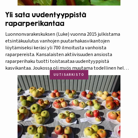
Yli sata uudentyyppistä
raparperikantaa
Luonnonvarakeskuksen (Luke) vuonna 2015 julkistama
etsintäkuulutus vanhojen puutarhakasvikantojen
löytämiseksi keräsi yli 700 ilmoitusta vanhoista
raparpereista. Kansalaisten aktiivisuuden ansiosta
raparperihaku tuotti toistasataa uudentyyppistä
kasvikantaa. Joukossa oli myös muutama todellinen helmi.
Koko aineistosta jatkotutkimuksiin pääsi 375 kasvia, joista
UUTISARKISTO
60 prosenttia osoittautui vihreä-punavartiseksi Victoria-
lajikkeeksi. Raparperitutkimus dokumentoitiin vaihe
vaiheelta elokuvaksi ”Raparperin kadonneita geenejä
etsimässä”. Elokuvan ensiesitys ja tutkimustulosten
julkistus…