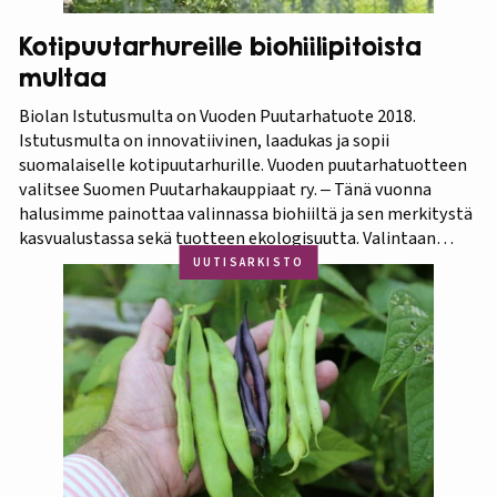
Kotipuutarhureille biohiilipitoista
multaa
Biolan Istutusmulta on Vuoden Puutarhatuote 2018.
Istutusmulta on innovatiivinen, laadukas ja sopii
suomalaiselle kotipuutarhurille. Vuoden puutarhatuotteen
valitsee Suomen Puutarhakauppiaat ry. ‒ Tänä vuonna
halusimme painottaa valinnassa biohiiltä ja sen merkitystä
kasvualustassa sekä tuotteen ekologisuutta. Valintaan
vaikuttivat myös luonnonmukaisuus ja kotimaisuus.
UUTISARKISTO
Finaaliin päätyneet tuotteet olivat kaikki biohiilipohjaisia.
Kilpailu oli tasainen, mutta Biolan Istutusmulta antaa
ehdottomasti helpoimmin…