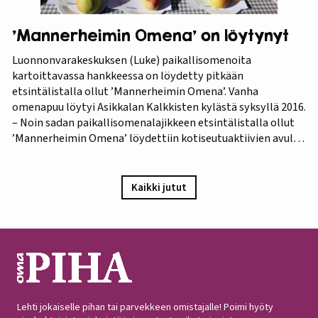
’Mannerheimin Omena’ on löytynyt
Luonnonvarakeskuksen (Luke) paikallisomenoita
kartoittavassa hankkeessa on löydetty pitkään
etsintälistalla ollut ’Mannerheimin Omena’. Vanha
omenapuu löytyi Asikkalan Kalkkisten kylästä syksyllä 2016.
– Noin sadan paikallisomenalajikkeen etsintälistalla ollut
’Mannerheimin Omena’ löydettiin kotiseutuaktiivien avulla.
Omistajien mukaan omenapuu on istutettu viimeistään
1940-luvun lopulla, ja heidän kuvauksensa hedelmästä
vastaa Puutarha-lehden vuosien 1921 ja 1931 kuvauksia,
Kaikki jutut
iloitsee tutkija Maarit Heinonen Lukesta.…
Lehti jokaiselle pihan tai parvekkeen omistajalle! Poimi hyöty