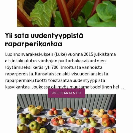
Yli sata uudentyyppistä
raparperikantaa
Luonnonvarakeskuksen (Luke) vuonna 2015 julkistama
etsintäkuulutus vanhojen puutarhakasvikantojen
löytämiseksi keräsi yli 700 ilmoitusta vanhoista
raparpereista. Kansalaisten aktiivisuuden ansiosta
raparperihaku tuotti toistasataa uudentyyppistä
kasvikantaa. Joukossa oli myös muutama todellinen helmi.
Koko aineistosta jatkotutkimuksiin pääsi 375 kasvia, joista
UUTISARKISTO
60 prosenttia osoittautui vihreä-punavartiseksi Victoria-
lajikkeeksi. Raparperitutkimus dokumentoitiin vaihe
vaiheelta elokuvaksi ”Raparperin kadonneita geenejä
etsimässä”. Elokuvan ensiesitys ja tutkimustulosten
julkistus…