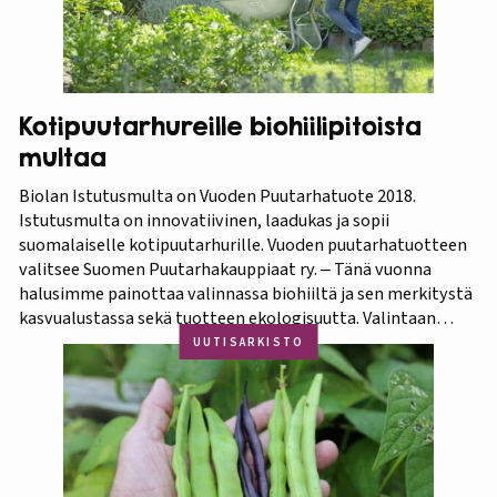
Kotipuutarhureille biohiilipitoista
multaa
Biolan Istutusmulta on Vuoden Puutarhatuote 2018.
Istutusmulta on innovatiivinen, laadukas ja sopii
suomalaiselle kotipuutarhurille. Vuoden puutarhatuotteen
valitsee Suomen Puutarhakauppiaat ry. ‒ Tänä vuonna
halusimme painottaa valinnassa biohiiltä ja sen merkitystä
kasvualustassa sekä tuotteen ekologisuutta. Valintaan
vaikuttivat myös luonnonmukaisuus ja kotimaisuus.
UUTISARKISTO
Finaaliin päätyneet tuotteet olivat kaikki biohiilipohjaisia.
Kilpailu oli tasainen, mutta Biolan Istutusmulta antaa
ehdottomasti helpoimmin…