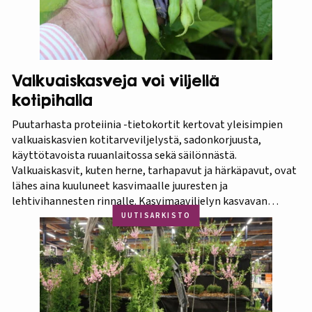
Valkuaiskasveja voi viljellä
kotipihalla
Puutarhasta proteiinia -tietokortit kertovat yleisimpien
valkuaiskasvien kotitarveviljelystä, sadonkorjuusta,
käyttötavoista ruuanlaitossa sekä säilönnästä.
Valkuaiskasvit, kuten herne, tarhapavut ja härkäpavut, ovat
lähes aina kuuluneet kasvimaalle juuresten ja
lehtivihannesten rinnalle. Kasvimaaviljelyn kasvavan
suosion myötä ravitsevien valkuaiskasvien osuutta
UUTISARKISTO
viljelykasveina kannattaa korostaa. Puutarhasta proteiinia -
tietokorttisarja on tarkoitettu kotipuutarhureille, jotka
ovat kiinnostuneita lisäämään kasvisproteiinien määrää
lautasellaan. Kotipuutarhassa voi viljellä monia
valkuaiskasveja,…