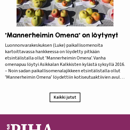
’Mannerheimin Omena’ on löytynyt
Luonnonvarakeskuksen (Luke) paikallisomenoita
kartoittavassa hankkeessa on löydetty pitkään
etsintälistalla ollut ’Mannerheimin Omena’. Vanha
omenapuu löytyi Asikkalan Kalkkisten kylästä syksyllä 2016.
– Noin sadan paikallisomenalajikkeen etsintälistalla ollut
’Mannerheimin Omena’ löydettiin kotiseutuaktiivien avulla.
Omistajien mukaan omenapuu on istutettu viimeistään
1940-luvun lopulla, ja heidän kuvauksensa hedelmästä
vastaa Puutarha-lehden vuosien 1921 ja 1931 kuvauksia,
Kaikki jutut
iloitsee tutkija Maarit Heinonen Lukesta.…