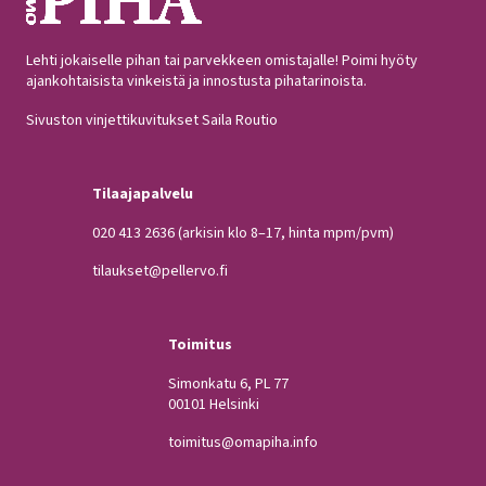
Lehti jokaiselle pihan tai parvekkeen omistajalle! Poimi hyöty
ajankohtaisista vinkeistä ja innostusta pihatarinoista.
Sivuston vinjettikuvitukset Saila Routio
Tilaajapalvelu
020 413 2636
(arkisin klo 8–17, hinta mpm/pvm)
tilaukset@pellervo.fi
Toimitus
Simonkatu 6, PL 77
00101 Helsinki
toimitus@omapiha.info