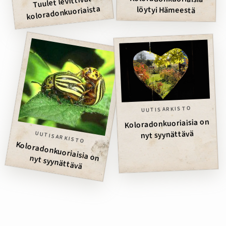
Tuulet levittivät
koloradonkuoriaista
löytyi Hämeestä
UUTISARKISTO
Koloradonkuoriaisia on
nyt syynättävä
UUTISARKISTO
Koloradonkuoriaisia on nyt syynättävä