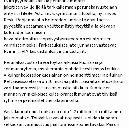
Evira pyytääkin kaikkia perunan ammatti-
jakotitarveviljelijöitä tarkkailemaan perunakasvustojaan
erityisestikoko Asta-myrskyrintaman alueella, nyt myös
Keski-Pohjanmaalla.Koloradonkuoriaista epäiltäessä
pyydetään ottamaan välittömästiyhteyttä alla olevaan
koloradonkuoriaisen
havaintoilmoitustenpäivystysnumeroon esiintymisen
varmistamiseksi. Tarkastuksista jatorjunnasta vastaavat
Eviran ja ELY-keskustenkasvintarkastajat.
Perunakasvustosta voi löytää aikuisia kuoriaisia ja
senmunaryhmiä, myöhemmin mahdollisesti myös toukkia.
Aikuinenkoloradonkuoriainen on noin senttimetrin pituinen.
Keltaisessaselässä on 10 mustaa pitkittäisraitaa, etuselkä on
väriltäänoranssi ja siinä on mustia pilkkuja. Kuoriaisen
mannaryyninkokoiset kelta-oranssit munat ovat tiiviissä
ryhmissä perunanlehtien alapinnoilla.
Vastakuoriutunut toukka on noin 1-2 millimetrin mittainen
jatummahko. Toukat kasvavat nopeasti ja niiden kuperan
selkäosan värimuuttuu pian oranssin-punertavaksi. Pää on