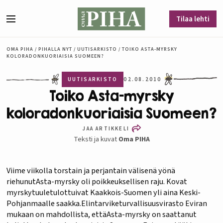
Siirry sisältöön
Tilaa lehti
Valikko
OMA PIHA
/
PIHALLA NYT
/
UUTISARKISTO
/
TOIKO ASTA-MYRSKY
KOLORADONKUORIAISIA SUOMEEN?
UUTISARKISTO
02.08.2010
Toiko Asta-myrsky
koloradonkuoriaisia Suomeen?
JAA ARTIKKELI
Teksti ja kuvat
Oma PIHA
Viime viikolla torstain ja perjantain välisenä yönä
riehunutAsta-myrsky oli poikkeuksellisen raju. Kovat
myrskytuuletulottuivat Kaakkois-Suomen yli aina Keski-
Pohjanmaalle saakka.Elintarviketurvallisuusvirasto Eviran
mukaan on mahdollista, ettäAsta-myrsky on saattanut