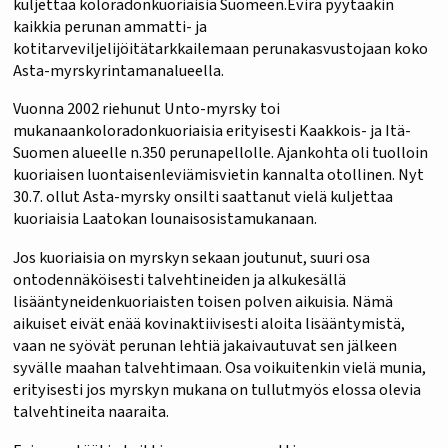
kuljettaa koloradonkuoriaisia Suomeen.Evira pyytääkin
kaikkia perunan ammatti- ja
kotitarveviljelijöitätarkkailemaan perunakasvustojaan koko
Asta-myrskyrintamanalueella.
Vuonna 2002 riehunut Unto-myrsky toi
mukanaankoloradonkuoriaisia erityisesti Kaakkois- ja Itä-
Suomen alueelle n.350 perunapellolle. Ajankohta oli tuolloin
kuoriaisen luontaisenleviämisvietin kannalta otollinen. Nyt
30.7. ollut Asta-myrsky onsilti saattanut vielä kuljettaa
kuoriaisia Laatokan lounaisosistamukanaan.
Jos kuoriaisia on myrskyn sekaan joutunut, suuri osa
ontodennäköisesti talvehtineiden ja alkukesällä
lisääntyneidenkuoriaisten toisen polven aikuisia. Nämä
aikuiset eivät enää kovinaktiivisesti aloita lisääntymistä,
vaan ne syövät perunan lehtiä jakaivautuvat sen jälkeen
syvälle maahan talvehtimaan. Osa voikuitenkin vielä munia,
erityisesti jos myrskyn mukana on tullutmyös elossa olevia
talvehtineita naaraita.