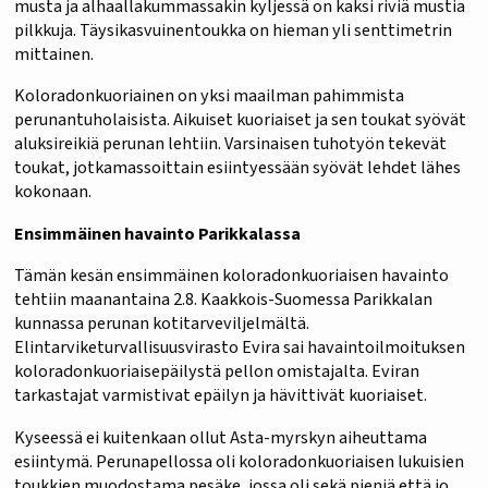
musta ja alhaallakummassakin kyljessä on kaksi riviä mustia
pilkkuja. Täysikasvuinentoukka on hieman yli senttimetrin
mittainen.
Koloradonkuoriainen on yksi maailman pahimmista
perunantuholaisista. Aikuiset kuoriaiset ja sen toukat syövät
aluksireikiä perunan lehtiin. Varsinaisen tuhotyön tekevät
toukat, jotkamassoittain esiintyessään syövät lehdet lähes
kokonaan.
Ensimmäinen havainto Parikkalassa
Tämän kesän ensimmäinen koloradonkuoriaisen havainto
tehtiin maanantaina 2.8. Kaakkois-Suomessa Parikkalan
kunnassa perunan kotitarveviljelmältä.
Elintarviketurvallisuusvirasto Evira sai havaintoilmoituksen
koloradonkuoriaisepäilystä pellon omistajalta. Eviran
tarkastajat varmistivat epäilyn ja hävittivät kuoriaiset.
Kyseessä ei kuitenkaan ollut Asta-myrskyn aiheuttama
esiintymä. Perunapellossa oli koloradonkuoriaisen lukuisien
toukkien muodostama pesäke, jossa oli sekä pieniä että jo