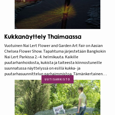
Kukkanäyttely Thaimaassa
Vuotuinen Nai Lert Flower and Garden Art Fair on Aasian
Chelsea Flower Show. Tapahtuma järjestetään Bangkokin
Nai Lert Parkissa 2.–4. helmikuuta. Kaikille
puutarhanhoidosta, kukista ja taiteesta kiinnostuneille
suunnatussa näyttelyssä on esillä kukka- ja
puutarhasuunnittelun parhaimmistoa. Tämänkertainen
tapahtuma on osa Amazing Thailand -teemavuotta, joka
UUTISARKISTO
pyrkii piristämään Thaimaan matkailua entisestään.
Thaimaa tunnetaan erittäin runsaasta ja monipuolisesta
kasvistostaan,…