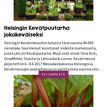
Helsingin Kevätpuutarha
jokakeväiseksi
Helsingin Kevätmessuihin tutustui tänä vuonna 46 000
vierailijaa. Suurmessut koostuivat viidestä osamessusta,
joista yksi oli Kevätpuutarha. Muut osat olivat Oma Koti,
OmaMökki, Sisusta! ja Lähiruoka & Luomu. Kevätmessut
järjestettiin 6.–9.4.2017 Messukeskuksessa Helsingissä.
Kevätmessujen puutarhaosia on parittomina vuosina ollut
Kevätpuutarha ja parillisina Oma Piha -messut. Jatkossa
UUTISARKISTO
joka kevät puutarhanäyttelyn nimi tulee olemaan
Kevätpuutarha. Kevätpuutarhan kumppanina on
Puutarhaliitto.…