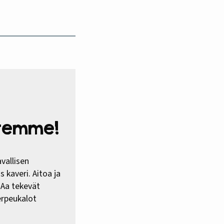
htemme!
vallisen
 kaveri. Aitoa ja
HAa tekevät
erpeukalot