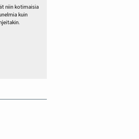
ät niin kotimaisia
 unelmia kuin
jeitakin.