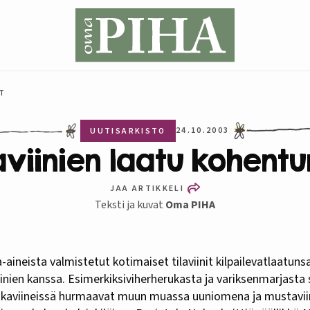
UT
24.10.2003
UUTISARKISTO
laviinien laatu kohentu
JAA ARTIKKELI
Teksti ja kuvat
Oma PIHA
iinien kanssa. Esimerkiksiviherherukasta ja variksenmarjasta 
uokaviineissä hurmaavat muun muassa uuniomena ja mustavii