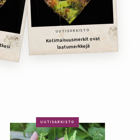
UUTISARKISTO
rem
m
Kotimaisuusmerkit ovat
laatumerkkejä
UUTISARKISTO