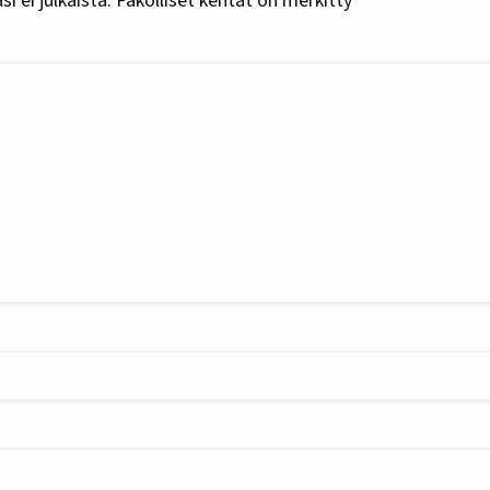
i ei julkaista.
Pakolliset kentät on merkitty
*