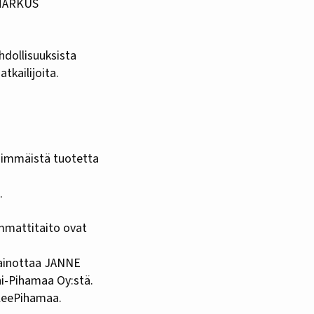
ö MARKUS
hdollisuuksista
tkailijoita.
nsimmäistä tuotetta
.
ammattitaito ovat
painottaa JANNE
ni-Pihamaa Oy:stä.
ileePihamaa.