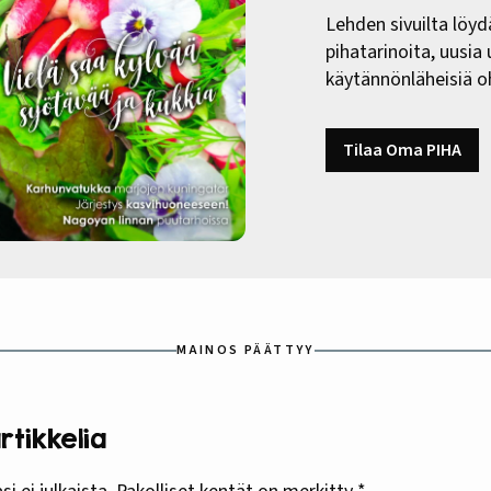
Lehden sivuilta löyd
pihatarinoita, uusia
käytännönläheisiä oh
Tilaa Oma PIHA
MAINOS PÄÄTTYY
tikkelia