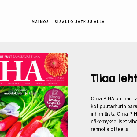
MAINOS – SISÄLTÖ JATKUU ALLA
Tilaa le
Oma PIHA on ihan ta
kotipuutarhurin paras
inhimillistä Oma PI
näkemykselliset vih
rennolla otteella.