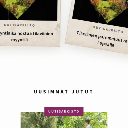
UUTISARKISTO
UUTISARKISTO
Tilaviinien pa
yntiaika nostaa tilaviinien
myyntiä
uus ratkesi Lepaalla
UUSIMMAT JUTUT
UUTISARKISTO