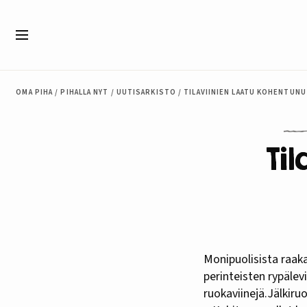
Siirry sisältöön
Valikko
OMA PIHA
/
PIHALLA NYT
/
UUTISARKISTO
/
TILAVIINIEN LAATU KOHENTUN
Ti
Monipuolisista raaka-aineista valmistetut kotimaiset tilaviinit kilpailevatlaatunsa puolesta jo
perinteisten rypälev
ruokaviinejä.Jälkir