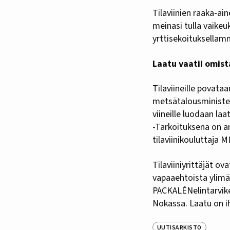
Tilaviinien raaka-ai
meinasi tulla vaikeu
yrttisekoituksella
Laatu vaatii omis
Tilaviineille povat
metsätalousminister
viineille luodaan laat
-Tarkoituksena on a
tilaviinikouluttaja
Tilaviiniyrittäjät o
vapaaehtoista ylimä
PACKALÉNelintarvike
Nokassa. Laatu on ih
UUTISARKISTO