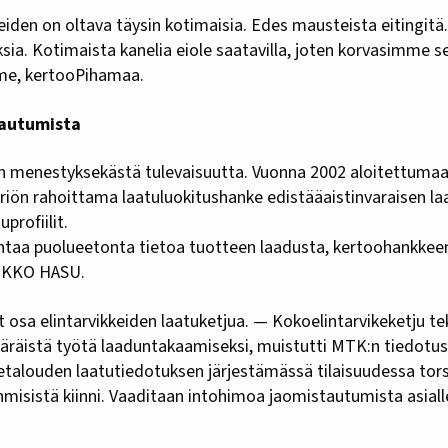
neiden on oltava täysin kotimaisia. Edes mausteista eitingitä
ksia. Kotimaista kanelia eiole saatavilla, joten korvasimme 
mme, kertooPihamaa.
tautumista
aan menestyksekästä tulevaisuutta. Vuonna 2002 aloitettumaa
iön rahoittama laatuluokitushanke edistääaistinvaraisen laa
uprofiilit.
ntaa puolueetonta tietoa tuotteen laadusta, kertoohankkee
 MIKKO HASU.
vat osa elintarvikkeiden laatuketjua. — Kokoelintarvikeketju te
äräistä työtä laaduntakaamiseksi, muistutti MTK:n tiedotu
talouden laatutiedotuksen järjestämässä tilaisuudessa tor
misistä kiinni. Vaaditaan intohimoa jaomistautumista asiall