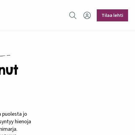
Hae sivustolta
Tilaa lehti
nut
syntyy hienoja
nimarja.