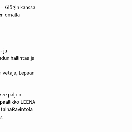
. – Glögin kanssa
sen omalla
- ja
dun hallintaa ja
n vetäjä, Lepaan
kee paljon
späällikkö LEENA
stainaRavintola
e.