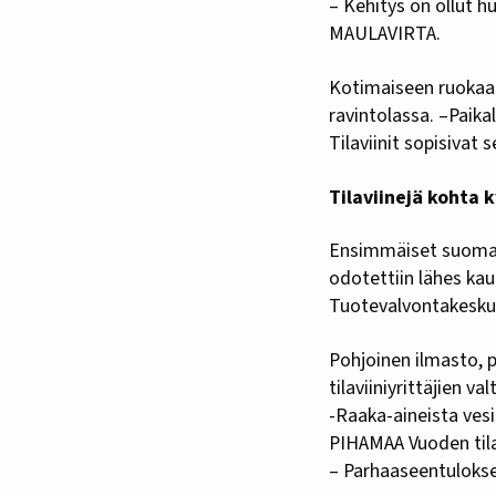
– Kehitys on ollut 
MAULAVIRTA.
Kotimaiseen ruokaan
ravintolassa. –Paika
Tilaviinit sopisivat 
Tilaviinejä kohta
Ensimmäiset suomala
odotettiin lähes ka
Tuotevalvontakeskuk
Pohjoinen ilmasto, 
tilaviiniyrittäjien val
-Raaka-aineista ves
PIHAMAA Vuoden tilav
– Parhaaseentuloksee