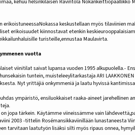
huimaa, kehuu helsinkiläisen Ravintola Nokankeittiöpäällikk
 erikoistuneessaNokassa keskustellaan myös tilaviinien ma
lliset erikoisuudet kiinnostavat etenkin keskieurooppalaisiama
seikkailunhaluisille turisteille,ennustaa Maulavirta.
 kymmenen vuotta
iset viinitilat saivat lupansa vuoden 1995 alkupuolella.- E
uhunsekaisin tuntein, muisteleeylitarkastaja ARI LAAKKONEN
sesta. Nyt yrittäjiä onkymmeniä ja laatu hyvissä kantimissa
puhdas ympäristö, ensiluokkaiset raaka-aineet jarehellinen 
tteja.
i on jopa tärkein. Käytämme viineissämme vain lähdevettä,
iini 2003 -tittelin Rosémansikkaviinillään lunastaneesta Vii
n tarvitaan laatutyön lisäksi silti myös ripaus onnea, hymy