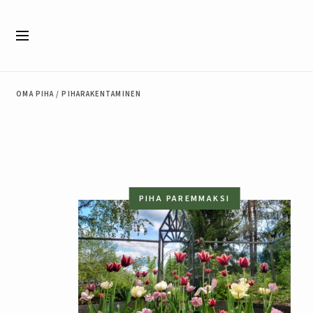
Siirry sisältöön
Valikko
OMA PIHA
/
PIHARAKENTAMINEN
PIHA PAREMMAKSI