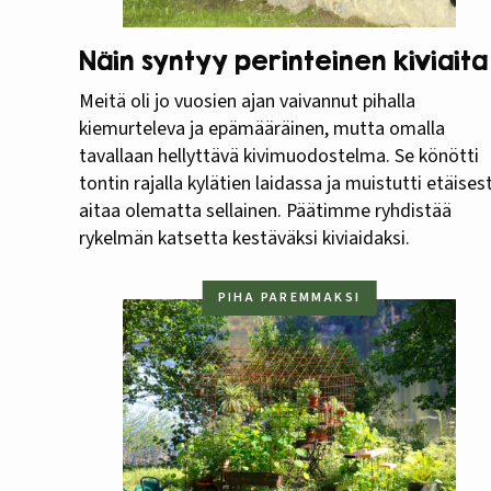
Näin syntyy perinteinen kiviaita
Meitä oli jo vuosien ajan vaivannut pihalla
kiemurteleva ja epämääräinen, mutta omalla
tavallaan hellyttävä kivimuodostelma. Se könötti
tontin rajalla kylätien laidassa ja muistutti etäisest
aitaa olematta sellainen. Päätimme ryhdistää
rykelmän katsetta kestäväksi kiviaidaksi.
PIHA PAREMMAKSI