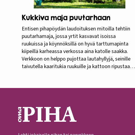
Kukkiva maja puutarhaan
Entisen pihapöydän laudoituksen mitoilla tehtiin
puutarhamaja, jossa yrtit kasvavat isoissa
ruukuissa ja köynnöksillä on hyvä tarttumapinta
kiipeillä karheassa verkossa aina katolle saakka.
Verkkoon on helppo pujottaa lautahyllyjä, seinille
taivutella kaaritukia ruukuille ja kattoon ripustaa
amppeleita. Kukkivassa ja tuoksuvassa majassa
kelpaa kahvitella ja istua iltaa lyhtyjen alla.