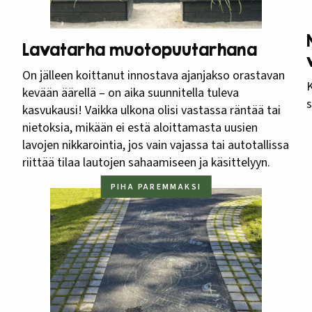
Lavatarha muotopuutarhana
On jälleen koittanut innostava ajanjakso orastavan
K
kevään äärellä – on aika suunnitella tuleva
s
kasvukausi! Vaikka ulkona olisi vastassa räntää tai
nietoksia, mikään ei estä aloittamasta uusien
lavojen nikkarointia, jos vain vajassa tai autotallissa
riittää tilaa lautojen sahaamiseen ja käsittelyyn.
PIHA PAREMMAKSI