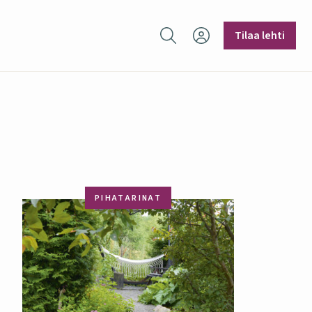
Hae sivustolta
Tilaa lehti
PIHATARINAT