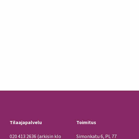
Tilaajapalvelu
Toimitus
020 413 2636
(arkisin klo
Simonkatu 6, PL 77