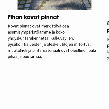
Pihan kovat pinnat
Kovat pinnat ovat merkittävä osa
asumisympäristöämme ja koko
yhdyskuntarakennetta. Kulkuväylien,
i
pysäköintialueiden ja oleskelutilojen mitoitus,
p
muotokieli ja pintamateriaali ovat oleellinen pala
L
pihaa ja puutarhaa.
y