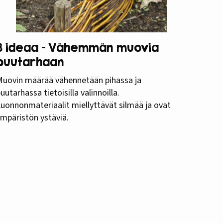
8 ideaa – Vähemmän muovia
puutarhaan
Muovin määrää vähennetään pihassa ja
uutarhassa tietoisilla valinnoilla.
uonnonmateriaalit miellyttävät silmää ja ovat
mpäristön ystäviä.