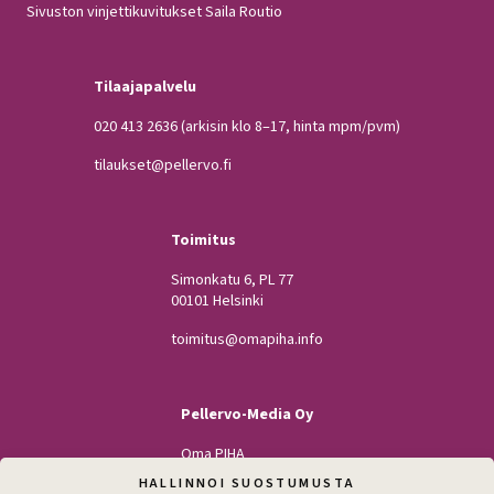
Sivuston vinjettikuvitukset Saila Routio
Tilaajapalvelu
020 413 2636
(arkisin klo 8–17, hinta mpm/pvm)
tilaukset@pellervo.fi
Toimitus
Simonkatu 6, PL 77
00101 Helsinki
toimitus@omapiha.info
Pellervo-Media Oy
Oma PIHA
Kodin Pellervo
HALLINNOI SUOSTUMUSTA