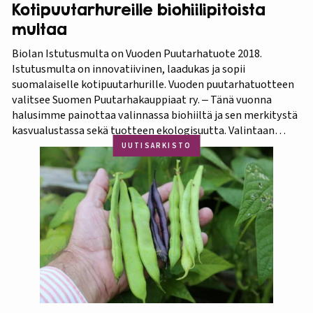
Kotipuutarhureille biohiilipitoista
multaa
Biolan Istutusmulta on Vuoden Puutarhatuote 2018.
Istutusmulta on innovatiivinen, laadukas ja sopii
suomalaiselle kotipuutarhurille. Vuoden puutarhatuotteen
valitsee Suomen Puutarhakauppiaat ry. ‒ Tänä vuonna
halusimme painottaa valinnassa biohiiltä ja sen merkitystä
kasvualustassa sekä tuotteen ekologisuutta. Valintaan
vaikuttivat myös luonnonmukaisuus ja kotimaisuus.
UUTISARKISTO
Finaaliin päätyneet tuotteet olivat kaikki biohiilipohjaisia.
Kilpailu oli tasainen, mutta Biolan Istutusmulta antaa
ehdottomasti helpoimmin…