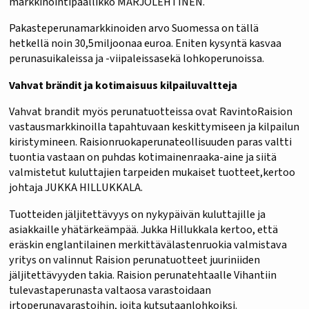
markkinointipäällikkö MARJOLEHTINEN.
Pakasteperunamarkkinoiden arvo Suomessa on tällä
hetkellä noin 30,5miljoonaa euroa. Eniten kysyntä kasvaa
perunasuikaleissa ja -viipaleissasekä lohkoperunoissa.
Vahvat brändit ja kotimaisuus kilpailuvaltteja
Vahvat brandit myös perunatuotteissa ovat RavintoRaision
vastausmarkkinoilla tapahtuvaan keskittymiseen ja kilpailun
kiristymineen. Raisionruokaperunateollisuuden paras valtti
tuontia vastaan on puhdas kotimainenraaka-aine ja siitä
valmistetut kuluttajien tarpeiden mukaiset tuotteet,kertoo
johtaja JUKKA HILLUKKALA.
Tuotteiden jäljitettävyys on nykypäivän kuluttajille ja
asiakkaille yhätärkeämpää. Jukka Hillukkala kertoo, että
eräskin englantilainen merkittävälastenruokia valmistava
yritys on valinnut Raision perunatuotteet juuriniiden
jäljitettävyyden takia. Raision perunatehtaalle Vihantiin
tulevastaperunasta valtaosa varastoidaan
irtoperunavarastoihin, joita kutsutaanlohkoiksi.