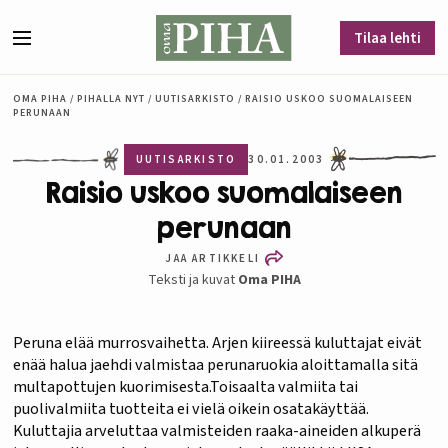
Siirry sisältöön
Tilaa lehti
Valikko
OMA PIHA
/
PIHALLA NYT
/
UUTISARKISTO
/
RAISIO USKOO SUOMALAISEEN
PERUNAAN
UUTISARKISTO
30.01.2003
Raisio uskoo suomalaiseen
perunaan
JAA ARTIKKELI
Teksti ja kuvat
Oma PIHA
Peruna elää murrosvaihetta. Arjen kiireessä kuluttajat eivät
enää halua jaehdi valmistaa perunaruokia aloittamalla sitä
multapottujen kuorimisesta.Toisaalta valmiita tai
puolivalmiita tuotteita ei vielä oikein osatakäyttää.
Kuluttajia arveluttaa valmisteiden raaka-aineiden alkuperä