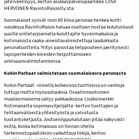
jaterveellisyys, kertoo asiakaspalvelupäällikkö LIISA
HERVONEN RavintoRaisioOy:stä.
Suomalaiset syövät noin 60 kiloa perunaa henkeä kohti
vuodessa.RavintoRaisio haluaa osaltaan nostaa kulutusluvut
uusille urilletarjoamalla kuluttajille hyvänmakuisia ja
kotimaisista raaka-aineistavalmistettuja laadukkaita
perunatuotteita. Yritys panostaa helppouteen jaerityisesti
lapsiperheiden kiireiden helpottamiseen
arkiruuanvalmistamisessa.
Kokin Parhaat valmistetaan suomalaisesra perunasta
Kokin Parhaat -nimellä kulkevissa tuotteissa on vanhoja
tuttuja mutta myösuutuuksia. Ovaalinmuotoinen
maalaismaisema säilyy pakkauksissa. Lisäksimerkki
Kotimaiselta sopimusviljelijältä -kertoo tuottajien ja
tehtaanvälisestä yhteistyöstä ja valvotusta
tuotantoketjusta. Joutsenlippuhalutaan pitää näkyvästi
esillä, koska kotimaisuus on hinnan ohella
tärkeinostopäätöksiin vaikuttava tekijä, kertoo