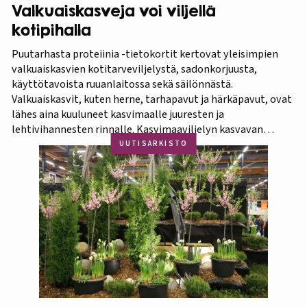
Valkuaiskasveja voi viljellä
kotipihalla
Puutarhasta proteiinia -tietokortit kertovat yleisimpien
valkuaiskasvien kotitarveviljelystä, sadonkorjuusta,
käyttötavoista ruuanlaitossa sekä säilönnästä.
Valkuaiskasvit, kuten herne, tarhapavut ja härkäpavut, ovat
lähes aina kuuluneet kasvimaalle juuresten ja
lehtivihannesten rinnalle. Kasvimaaviljelyn kasvavan
suosion myötä ravitsevien valkuaiskasvien osuutta
UUTISARKISTO
viljelykasveina kannattaa korostaa. Puutarhasta proteiinia -
tietokorttisarja on tarkoitettu kotipuutarhureille, jotka
ovat kiinnostuneita lisäämään kasvisproteiinien määrää
lautasellaan. Kotipuutarhassa voi viljellä monia
valkuaiskasveja,…