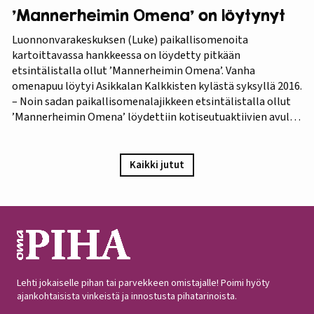
’Mannerheimin Omena’ on löytynyt
Luonnonvarakeskuksen (Luke) paikallisomenoita
kartoittavassa hankkeessa on löydetty pitkään
etsintälistalla ollut ’Mannerheimin Omena’. Vanha
omenapuu löytyi Asikkalan Kalkkisten kylästä syksyllä 2016.
– Noin sadan paikallisomenalajikkeen etsintälistalla ollut
’Mannerheimin Omena’ löydettiin kotiseutuaktiivien avulla.
Omistajien mukaan omenapuu on istutettu viimeistään
1940-luvun lopulla, ja heidän kuvauksensa hedelmästä
vastaa Puutarha-lehden vuosien 1921 ja 1931 kuvauksia,
Kaikki jutut
iloitsee tutkija Maarit Heinonen Lukesta.…
Lehti jokaiselle pihan tai parvekkeen omistajalle! Poimi hyöty
ajankohtaisista vinkeistä ja innostusta pihatarinoista.