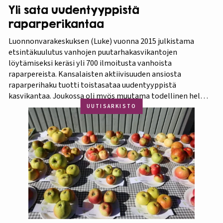
Yli sata uudentyyppistä
raparperikantaa
Luonnonvarakeskuksen (Luke) vuonna 2015 julkistama
etsintäkuulutus vanhojen puutarhakasvikantojen
löytämiseksi keräsi yli 700 ilmoitusta vanhoista
raparpereista. Kansalaisten aktiivisuuden ansiosta
raparperihaku tuotti toistasataa uudentyyppistä
kasvikantaa. Joukossa oli myös muutama todellinen helmi.
Koko aineistosta jatkotutkimuksiin pääsi 375 kasvia, joista
UUTISARKISTO
60 prosenttia osoittautui vihreä-punavartiseksi Victoria-
lajikkeeksi. Raparperitutkimus dokumentoitiin vaihe
vaiheelta elokuvaksi ”Raparperin kadonneita geenejä
etsimässä”. Elokuvan ensiesitys ja tutkimustulosten
julkistus…