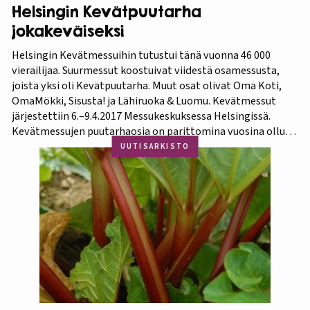
Helsingin Kevätpuutarha
jokakeväiseksi
Helsingin Kevätmessuihin tutustui tänä vuonna 46 000
vierailijaa. Suurmessut koostuivat viidestä osamessusta,
joista yksi oli Kevätpuutarha. Muut osat olivat Oma Koti,
OmaMökki, Sisusta! ja Lähiruoka & Luomu. Kevätmessut
järjestettiin 6.–9.4.2017 Messukeskuksessa Helsingissä.
Kevätmessujen puutarhaosia on parittomina vuosina ollut
Kevätpuutarha ja parillisina Oma Piha -messut. Jatkossa
UUTISARKISTO
joka kevät puutarhanäyttelyn nimi tulee olemaan
Kevätpuutarha. Kevätpuutarhan kumppanina on
Puutarhaliitto.…