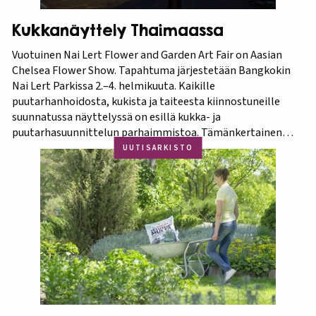
Kukkanäyttely Thaimaassa
Vuotuinen Nai Lert Flower and Garden Art Fair on Aasian
Chelsea Flower Show. Tapahtuma järjestetään Bangkokin
Nai Lert Parkissa 2.–4. helmikuuta. Kaikille
puutarhanhoidosta, kukista ja taiteesta kiinnostuneille
suunnatussa näyttelyssä on esillä kukka- ja
puutarhasuunnittelun parhaimmistoa. Tämänkertainen
tapahtuma on osa Amazing Thailand -teemavuotta, joka
UUTISARKISTO
pyrkii piristämään Thaimaan matkailua entisestään.
Thaimaa tunnetaan erittäin runsaasta ja monipuolisesta
kasvistostaan,…