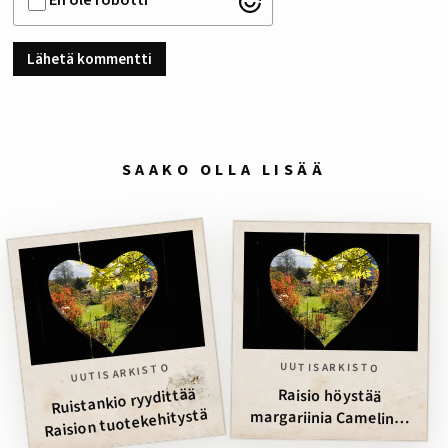
En ole robotti
SAAKO OLLA LISÄÄ
UUTISARKISTO
UUTISARKISTO
Ruistankio ryydittää
Raisio höystää
margariinia Camelina-
Raision tuotekehitystä
öljyllä