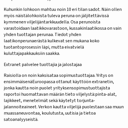
Kuhunkin lohkoon mahtuu noin 10 eri tilan sadot. Näin ollen
myös näistälohkoista tuleva peruna on jäljitettävissä
kymmenen viljelijäntarkkuudella. Osa perunoista
varastoidaan laatikkovarastoon, kussakinlaatikossa on vain
yhden tuottajan perunaa. Tiedot yhden
laatikonperunaerästä kulkevat sen mukana koko
tuotantoprosessin läpi, mutta eivatvielä
kuluttajapakkauksiin saakka.
Extranet palvelee tuottajia ja jalostajaa
Raisiolla on noin kaksisataa sopimustuottajaa. Yritys on
ensimmäisenäEuroopassa ottanut käyttöön extranetin,
jonka kautta noin puolet yrityksensopimustuottajista
raportoi huomattavan määrän tieto viljelystä:pinta-alat,
lajikkeet, menetelmät sekä käytetyt torjunta-
jalannoiteaineet. Verkon kautta viljelijä puolestaan saa muun
muassaneuvontaa, koulutusta, uutisia ja tietoa
satoanalyyseistä.