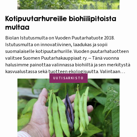
Kotipuutarhureille biohiilipitoista
multaa
Biolan Istutusmulta on Vuoden Puutarhatuote 2018.
Istutusmulta on innovatiivinen, laadukas ja sopii
suomalaiselle kotipuutarhurille. Vuoden puutarhatuotteen
valitsee Suomen Puutarhakauppiaat ry. ‒ Tänä vuonna
halusimme painottaa valinnassa biohiiltä ja sen merkitystä
kasvualustassa sekä tuotteen ekologisuutta. Valintaan
vaikuttivat myös luonnonmukaisuus ja kotimaisuus.
UUTISARKISTO
Finaaliin päätyneet tuotteet olivat kaikki biohiilipohjaisia.
Kilpailu oli tasainen, mutta Biolan Istutusmulta antaa
ehdottomasti helpoimmin…