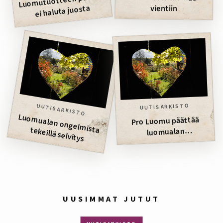
Luomutuotteen perässä
ei haluta juosta
vientiin
UUTISARKISTO
UUTISARKISTO
Luom
ualan ongelm
Pro Luomu päättää
ista tekeillä selvitys
luomualan
kehittämisestä
syyskuussa
UUSIMMAT JUTUT