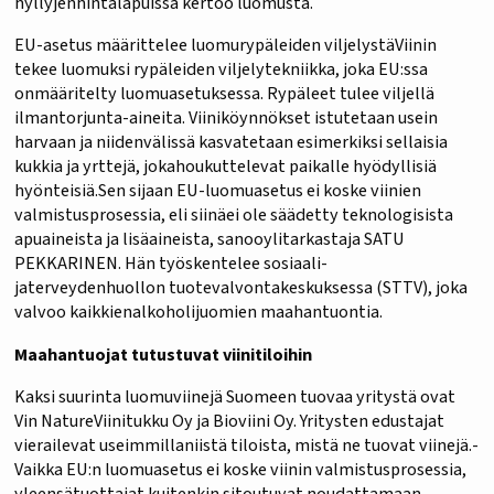
hyllyjenhintalapuissa kertoo luomusta.
EU-asetus määrittelee luomurypäleiden viljelystäViinin
tekee luomuksi rypäleiden viljelytekniikka, joka EU:ssa
onmääritelty luomuasetuksessa. Rypäleet tulee viljellä
ilmantorjunta-aineita. Viiniköynnökset istutetaan usein
harvaan ja niidenvälissä kasvatetaan esimerkiksi sellaisia
kukkia ja yrttejä, jokahoukuttelevat paikalle hyödyllisiä
hyönteisiä.Sen sijaan EU-luomuasetus ei koske viinien
valmistusprosessia, eli siinäei ole säädetty teknologisista
apuaineista ja lisäaineista, sanooylitarkastaja SATU
PEKKARINEN. Hän työskentelee sosiaali-
jaterveydenhuollon tuotevalvontakeskuksessa (STTV), joka
valvoo kaikkienalkoholijuomien maahantuontia.
Maahantuojat tutustuvat viinitiloihin
Kaksi suurinta luomuviinejä Suomeen tuovaa yritystä ovat
Vin NatureViinitukku Oy ja Bioviini Oy. Yritysten edustajat
vierailevat useimmillaniistä tiloista, mistä ne tuovat viinejä.-
Vaikka EU:n luomuasetus ei koske viinin valmistusprosessia,
yleensätuottajat kuitenkin sitoutuvat noudattamaan