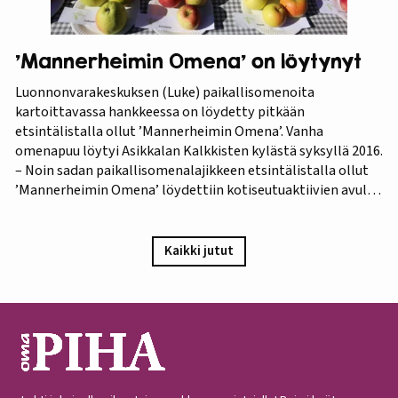
’Mannerheimin Omena’ on löytynyt
Luonnonvarakeskuksen (Luke) paikallisomenoita
kartoittavassa hankkeessa on löydetty pitkään
etsintälistalla ollut ’Mannerheimin Omena’. Vanha
omenapuu löytyi Asikkalan Kalkkisten kylästä syksyllä 2016.
– Noin sadan paikallisomenalajikkeen etsintälistalla ollut
’Mannerheimin Omena’ löydettiin kotiseutuaktiivien avulla.
Omistajien mukaan omenapuu on istutettu viimeistään
1940-luvun lopulla, ja heidän kuvauksensa hedelmästä
vastaa Puutarha-lehden vuosien 1921 ja 1931 kuvauksia,
Kaikki jutut
iloitsee tutkija Maarit Heinonen Lukesta.…