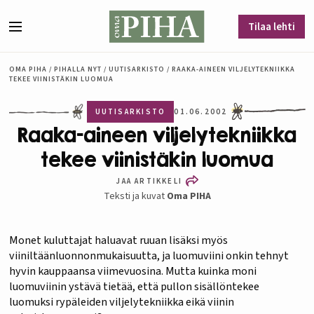
Siirry sisältöön
Tilaa lehti
Valikko
OMA PIHA
/
PIHALLA NYT
/
UUTISARKISTO
/
RAAKA-AINEEN VILJELYTEKNIIKKA
TEKEE VIINISTÄKIN LUOMUA
UUTISARKISTO
01.06.2002
Raaka-aineen viljelytekniikka
tekee viinistäkin luomua
JAA ARTIKKELI
Teksti ja kuvat
Oma PIHA
Monet kuluttajat haluavat ruuan lisäksi myös
viiniltäänluonnonmukaisuutta, ja luomuviini onkin tehnyt
hyvin kauppaansa viimevuosina. Mutta kuinka moni
luomuviinin ystävä tietää, että pullon sisällöntekee
luomuksi rypäleiden viljelytekniikka eikä viinin