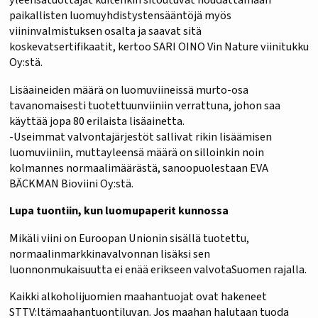
paikallisten luomuyhdistystensääntöjä myös
viininvalmistuksen osalta ja saavat sitä
koskevatsertifikaatit, kertoo SARI OINO Vin Nature viinitukku
Oy:stä.
Lisäaineiden määrä on luomuviineissä murto-osa
tavanomaisesti tuotettuunviiniin verrattuna, johon saa
käyttää jopa 80 erilaista lisäainetta.
-Useimmat valvontajärjestöt sallivat rikin lisäämisen
luomuviiniin, muttayleensä määrä on silloinkin noin
kolmannes normaalimäärästä, sanoopuolestaan EVA
BÄCKMAN Bioviini Oy:stä.
Lupa tuontiin, kun luomupaperit kunnossa
Mikäli viini on Euroopan Unionin sisällä tuotettu,
normaalinmarkkinavalvonnan lisäksi sen
luonnonmukaisuutta ei enää erikseen valvotaSuomen rajalla.
Kaikki alkoholijuomien maahantuojat ovat hakeneet
STTV:ltämaahantuontiluvan. Jos maahan halutaan tuoda