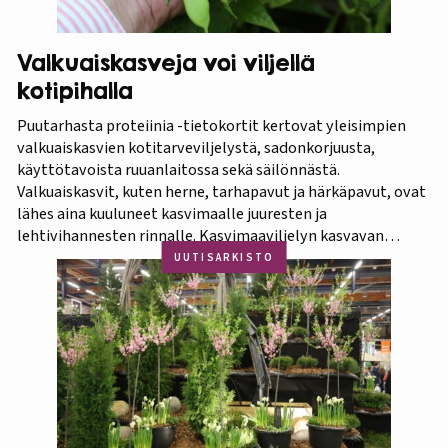
Valkuaiskasveja voi viljellä
kotipihalla
Puutarhasta proteiinia -tietokortit kertovat yleisimpien
valkuaiskasvien kotitarveviljelystä, sadonkorjuusta,
käyttötavoista ruuanlaitossa sekä säilönnästä.
Valkuaiskasvit, kuten herne, tarhapavut ja härkäpavut, ovat
lähes aina kuuluneet kasvimaalle juuresten ja
lehtivihannesten rinnalle. Kasvimaaviljelyn kasvavan
suosion myötä ravitsevien valkuaiskasvien osuutta
UUTISARKISTO
viljelykasveina kannattaa korostaa. Puutarhasta proteiinia -
tietokorttisarja on tarkoitettu kotipuutarhureille, jotka
ovat kiinnostuneita lisäämään kasvisproteiinien määrää
lautasellaan. Kotipuutarhassa voi viljellä monia
valkuaiskasveja,…