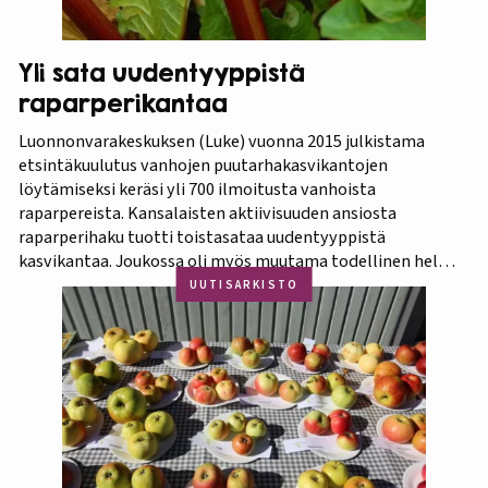
Yli sata uudentyyppistä
raparperikantaa
Luonnonvarakeskuksen (Luke) vuonna 2015 julkistama
etsintäkuulutus vanhojen puutarhakasvikantojen
löytämiseksi keräsi yli 700 ilmoitusta vanhoista
raparpereista. Kansalaisten aktiivisuuden ansiosta
raparperihaku tuotti toistasataa uudentyyppistä
kasvikantaa. Joukossa oli myös muutama todellinen helmi.
Koko aineistosta jatkotutkimuksiin pääsi 375 kasvia, joista
UUTISARKISTO
60 prosenttia osoittautui vihreä-punavartiseksi Victoria-
lajikkeeksi. Raparperitutkimus dokumentoitiin vaihe
vaiheelta elokuvaksi ”Raparperin kadonneita geenejä
etsimässä”. Elokuvan ensiesitys ja tutkimustulosten
julkistus…