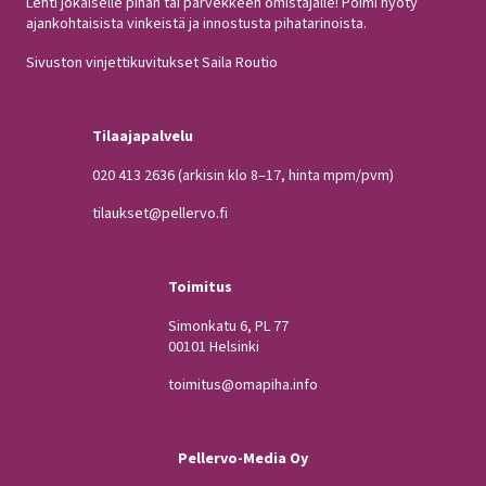
Lehti jokaiselle pihan tai parvekkeen omistajalle! Poimi hyöty
ajankohtaisista vinkeistä ja innostusta pihatarinoista.
Sivuston vinjettikuvitukset Saila Routio
Tilaajapalvelu
020 413 2636
(arkisin klo 8–17, hinta mpm/pvm)
tilaukset@pellervo.fi
Toimitus
Simonkatu 6, PL 77
00101 Helsinki
toimitus@omapiha.info
Pellervo-Media Oy