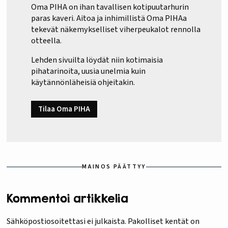
Oma PIHA on ihan tavallisen kotipuutarhurin
paras kaveri. Aitoa ja inhimillistä Oma PIHAa
tekevät näkemykselliset viherpeukalot rennolla
otteella.
Lehden sivuilta löydät niin kotimaisia
pihatarinoita, uusia unelmia kuin
käytännönläheisiä ohjeitakin.
Tilaa Oma PIHA
MAINOS PÄÄTTYY
Kommentoi artikkelia
Sähköpostiosoitettasi ei julkaista.
Pakolliset kentät on