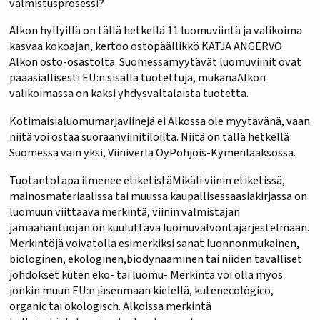
valmistusprosessi?
Alkon hyllyillä on tällä hetkellä 11 luomuviintä ja valikoima
kasvaa kokoajan, kertoo ostopäällikkö KATJA ANGERVO
Alkon osto-osastolta. Suomessamyytävät luomuviinit ovat
pääasiallisesti EU:n sisällä tuotettuja, mukanaAlkon
valikoimassa on kaksi yhdysvaltalaista tuotetta.
Kotimaisialuomumarjaviinejä ei Alkossa ole myytävänä, vaan
niitä voi ostaa suoraanviinitiloilta. Niitä on tällä hetkellä
Suomessa vain yksi, Viiniverla OyPohjois-Kymenlaaksossa.
Tuotantotapa ilmenee etiketistäMikäli viinin etiketissä,
mainosmateriaalissa tai muussa kaupallisessaasiakirjassa on
luomuun viittaava merkintä, viinin valmistajan
jamaahantuojan on kuuluttava luomuvalvontajärjestelmään.
Merkintöjä voivatolla esimerkiksi sanat luonnonmukainen,
biologinen, ekologinen,biodynaaminen tai niiden tavalliset
johdokset kuten eko- tai luomu-.Merkintä voi olla myös
jonkin muun EU:n jäsenmaan kielellä, kutenecológico,
organic tai ökologisch. Alkoissa merkintä