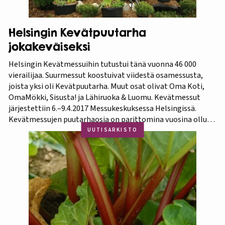
Helsingin Kevätpuutarha
jokakeväiseksi
Helsingin Kevätmessuihin tutustui tänä vuonna 46 000
vierailijaa. Suurmessut koostuivat viidestä osamessusta,
joista yksi oli Kevätpuutarha. Muut osat olivat Oma Koti,
OmaMökki, Sisusta! ja Lähiruoka & Luomu. Kevätmessut
järjestettiin 6.–9.4.2017 Messukeskuksessa Helsingissä.
Kevätmessujen puutarhaosia on parittomina vuosina ollut
Kevätpuutarha ja parillisina Oma Piha -messut. Jatkossa
UUTISARKISTO
joka kevät puutarhanäyttelyn nimi tulee olemaan
Kevätpuutarha. Kevätpuutarhan kumppanina on
Puutarhaliitto.…