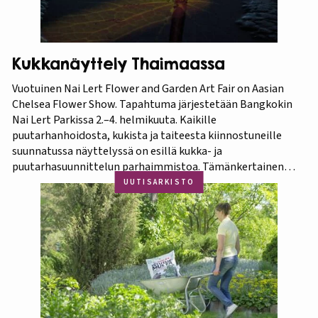
Kukkanäyttely Thaimaassa
Vuotuinen Nai Lert Flower and Garden Art Fair on Aasian
Chelsea Flower Show. Tapahtuma järjestetään Bangkokin
Nai Lert Parkissa 2.–4. helmikuuta. Kaikille
puutarhanhoidosta, kukista ja taiteesta kiinnostuneille
suunnatussa näyttelyssä on esillä kukka- ja
puutarhasuunnittelun parhaimmistoa. Tämänkertainen
tapahtuma on osa Amazing Thailand -teemavuotta, joka
UUTISARKISTO
pyrkii piristämään Thaimaan matkailua entisestään.
Thaimaa tunnetaan erittäin runsaasta ja monipuolisesta
kasvistostaan,…