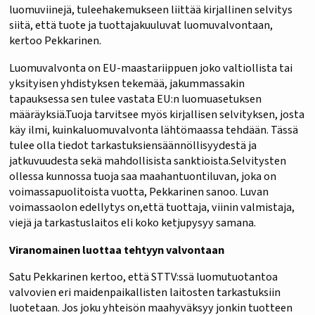
luomuviinejä, tuleehakemukseen liittää kirjallinen selvitys
siitä, että tuote ja tuottajakuuluvat luomuvalvontaan,
kertoo Pekkarinen.
Luomuvalvonta on EU-maastariippuen joko valtiollista tai
yksityisen yhdistyksen tekemää, jakummassakin
tapauksessa sen tulee vastata EU:n luomuasetuksen
määräyksiä.Tuoja tarvitsee myös kirjallisen selvityksen, josta
käy ilmi, kuinkaluomuvalvonta lähtömaassa tehdään. Tässä
tulee olla tiedot tarkastuksiensäännöllisyydestä ja
jatkuvuudesta sekä mahdollisista sanktioista.Selvitysten
ollessa kunnossa tuoja saa maahantuontiluvan, joka on
voimassapuolitoista vuotta, Pekkarinen sanoo. Luvan
voimassaolon edellytys on,että tuottaja, viinin valmistaja,
viejä ja tarkastuslaitos eli koko ketjupysyy samana.
Viranomainen luottaa tehtyyn valvontaan
Satu Pekkarinen kertoo, että STTV:ssä luomutuotantoa
valvovien eri maidenpaikallisten laitosten tarkastuksiin
luotetaan. Jos joku yhteisön maahyväksyy jonkin tuotteen