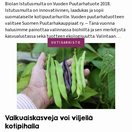
Biolan Istutusmulta on Vuoden Puutarhatuote 2018.
Istutusmulta on innovatiivinen, laadukas ja sopii
suomalaiselle kotipuutarhurille. Vuoden puutarhatuotteen
valitsee Suomen Puutarhakauppiaat ry. ‒ Tänä vuonna
halusimme painottaa valinnassa biohiiltä ja sen merkitystä
kasvualustassa sekä tuotteen ekologisuutta. Valintaan
vaikuttivat myös luonnonmukaisuus ja kotimaisuus.
UUTISARKISTO
Finaaliin päätyneet tuotteet olivat kaikki biohiilipohjaisia.
Kilpailu oli tasainen, mutta Biolan Istutusmulta antaa
ehdottomasti helpoimmin…
Valkuaiskasveja voi viljellä
kotipihalla