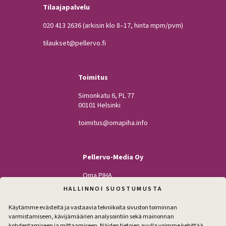
Tilaajapalvelu
020 413 2636
(arkisin klo 8–17, hinta mpm/pvm)
tilaukset@pellervo.fi
Toimitus
Simonkatu 6, PL 77
00101 Helsinki
toimitus@omapiha.info
Pellervo-Media Oy
Oma PIHA
Kodin Pellervo
HALLINNOI SUOSTUMUSTA
Maatilan Pellervo
Käytämme evästeitä ja vastaavia tekniikoita sivuston toiminnan
varmistamiseen, kävijämäärien analysointiin sekä mainonnan
kohdentamiseen ja mittaamiseen. Näiden tietojen avulla voimme kehittää