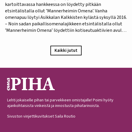
kartoittavassa hankkeessa on löydetty pitkään
etsintälistalla ollut ’Mannerheimin Omena’. Vanha
omenapuu löytyi Asikkalan Kalkkisten kylästä syksyllä 2016.
– Noin sadan paikallisomenalajikkeen etsintälistalla ollut
’Mannerheimin Omena’ löydettiin kotiseutuaktiivien avulla.
Omistajien mukaan omenapuu on istutettu viimeistään
1940-luvun lopulla, ja heidän kuvauksensa hedelmästä
vastaa Puutarha-lehden vuosien 1921 ja 1931 kuvauksia,
Kaikki jutut
iloitsee tutkija Maarit Heinonen Lukesta.…
Lehti jokaiselle pihan tai parvekkeen omistajalle! Poimi hyöty
ajankohtaisista vinkeistä ja innostusta pihatarinoista.
Sivuston vinjettikuvitukset Saila Routio