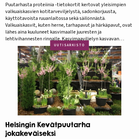
Puutarhasta proteiinia -tietokortit kertovat yleisimpien
valkuaiskasvien kotitarveviljelystä, sadonkorjuusta,
käyttötavoista ruuanlaitossa sekä säilönnästä.
Valkuaiskasvit, kuten herne, tarhapavut ja härkäpavut, ovat
lähes aina kuuluneet kasvimaalle juuresten ja
lehtivihannesten rinnalle. Kasvimaaviljelyn kasvavan
suosion myötä ravitsevien valkuaiskasvien osuutta
UUTISARKISTO
viljelykasveina kannattaa korostaa. Puutarhasta proteiinia -
tietokorttisarja on tarkoitettu kotipuutarhureille, jotka
ovat kiinnostuneita lisäämään kasvisproteiinien määrää
lautasellaan. Kotipuutarhassa voi viljellä monia
valkuaiskasveja,…
Helsingin Kevätpuutarha
jokakeväiseksi