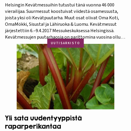
Helsingin Kevätmessuihin tutustui tänä vuonna 46 000
vierailijaa. Suurmessut koostuivat viidestä osamessusta,
joista yksi oli Kevätpuutarha. Muut osat olivat Oma Koti,
OmaMökki, Sisusta! ja Lähiruoka & Luomu. Kevätmessut
järjestettiin 6.–9.4.2017 Messukeskuksessa Helsingissä.
Kevätmessujen puutarhaosia on parittomina vuosina ollut
Kevätpuutarha ja parillisina Oma Piha -messut. Jatkossa
UUTISARKISTO
joka kevät puutarhanäyttelyn nimi tulee olemaan
Kevätpuutarha. Kevätpuutarhan kumppanina on
Puutarhaliitto.…
Yli sata uudentyyppistä
raparperikantaa