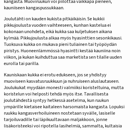
kangasta. Muoviruukun voi piilottaa vaikkapa pieneen,
kauniiseen kangaspussukkaan.
Joulutähti on kauden kukista pitkäikäisin. Se kukkii
pikkujoulusta vuoden vaihteeseen, kunhan kastelua ei
kokonaan unohdeta, eikä kukka saa kuljetuksen aikana
kylmää. Pikkujoulusta alkaa myös hyasinttien sesonkikausi.
Tuoksuva kukka on mukava pieni tuliainen tai työpöydän
piristys. Huoneenlämmössä hyasintti kestää kauniina noin
viikon, ja kukan kuihduttua saa marketista sen tilalle uuden
eurolla tai parilla.
Kauniskaan kukka ei erotu edukseen, jos se yhdistyy
muoviseen kasvatusruukkuun ja nuhruiseen aluslautaseen.
Joulukukat myydään monesti valmiiksi koristeltuina, mutta
koristelun voi helposti tehdä myös itse. Tavallisesta
joulutähdestä syntyy hetkessä asetelma, kun ruukun
ympärille kietaisee kaitaleen harsomaista kangasta. Lopuksi
ruukku kangasverhoiluineen nostetaan syvälle, lasiselle
tarjoiluvadille tai läpikuultavaan maljakkoon, jonne
lisäkoristeeksi voi ripotella lasihelmiä, sammalta, kultaisia