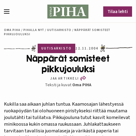
Siirry sisältöön
Tilaa lehti
Valikko
OMA PIHA
/
PIHALLA NYT
/
UUTISARKISTO
/
NÄPPÄRÄT SOMISTEET
PIKKUJOULUKSI
UUTISARKISTO
22.11.2004
Näppärät somisteet
pikkujouluksi
JAA ARTIKKELI
Teksti ja kuvat
Oma PIHA
Kukilla saa aikaan juhlan tuntua. Kaamosajan lähestyessä
ruokapöydän tai olohuoneen piristykseksi riittää muutama
joulutähti tai tulilatva. Pikkujouluna tutut kasvit komeilevat
minikoossa kukin omassa ruukussaan. Juhlakattaukseen
tarvitaan tavallisia juomalaseja ja värikästä paperia tai