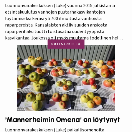
Luonnonvarakeskuksen (Luke) vuonna 2015 julkistama
etsintäkuulutus vanhojen puutarhakasvikantojen
löytämiseksi keräsi yli 700 ilmoitusta vanhoista
raparpereista. Kansalaisten aktiivisuuden ansiosta
raparperihaku tuotti toistasataa uudentyyppistä
kasvikantaa. Joukossa oli myös muutama todellinen helmi.
Koko aineistosta jatkotutkimuksiin pääsi 375 kasvia, joista
UUTISARKISTO
60 prosenttia osoittautui vihreä-punavartiseksi Victoria-
lajikkeeksi. Raparperitutkimus dokumentoitiin vaihe
vaiheelta elokuvaksi ”Raparperin kadonneita geenejä
etsimässä”. Elokuvan ensiesitys ja tutkimustulosten
julkistus…
’Mannerheimin Omena’ on löytynyt
Luonnonvarakeskuksen (Luke) paikallisomenoita