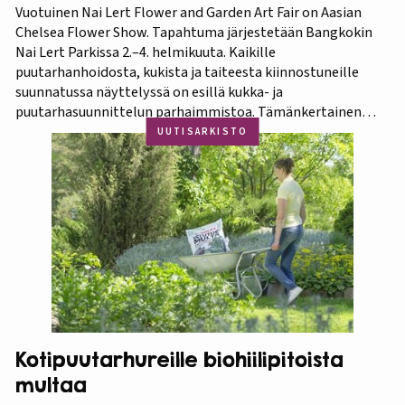
Vuotuinen Nai Lert Flower and Garden Art Fair on Aasian
Chelsea Flower Show. Tapahtuma järjestetään Bangkokin
Nai Lert Parkissa 2.–4. helmikuuta. Kaikille
puutarhanhoidosta, kukista ja taiteesta kiinnostuneille
suunnatussa näyttelyssä on esillä kukka- ja
puutarhasuunnittelun parhaimmistoa. Tämänkertainen
tapahtuma on osa Amazing Thailand -teemavuotta, joka
UUTISARKISTO
pyrkii piristämään Thaimaan matkailua entisestään.
Thaimaa tunnetaan erittäin runsaasta ja monipuolisesta
kasvistostaan,…
Kotipuutarhureille biohiilipitoista
multaa