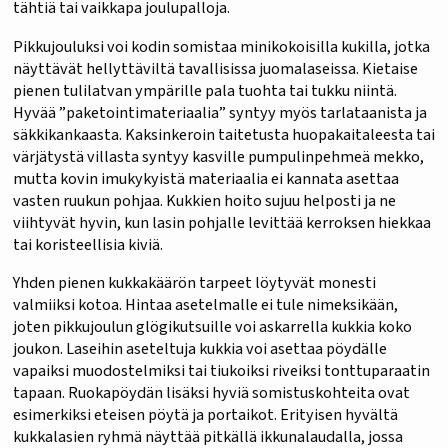
tähtiä tai vaikkapa joulupalloja.
Pikkujouluksi voi kodin somistaa minikokoisilla kukilla, jotka
näyttävät hellyttäviltä tavallisissa juomalaseissa. Kietaise
pienen tulilatvan ympärille pala tuohta tai tukku niintä.
Hyvää ”paketointimateriaalia” syntyy myös tarlataanista ja
säkkikankaasta. Kaksinkeroin taitetusta huopakaitaleesta tai
värjätystä villasta syntyy kasville pumpulinpehmeä mekko,
mutta kovin imukykyistä materiaalia ei kannata asettaa
vasten ruukun pohjaa. Kukkien hoito sujuu helposti ja ne
viihtyvät hyvin, kun lasin pohjalle levittää kerroksen hiekkaa
tai koristeellisia kiviä.
Yhden pienen kukkakäärön tarpeet löytyvät monesti
valmiiksi kotoa. Hintaa asetelmalle ei tule nimeksikään,
joten pikkujoulun glögikutsuille voi askarrella kukkia koko
joukon. Laseihin aseteltuja kukkia voi asettaa pöydälle
vapaiksi muodostelmiksi tai tiukoiksi riveiksi tonttuparaatin
tapaan. Ruokapöydän lisäksi hyviä somistuskohteita ovat
esimerkiksi eteisen pöytä ja portaikot. Erityisen hyvältä
kukkalasien ryhmä näyttää pitkällä ikkunalaudalla, jossa