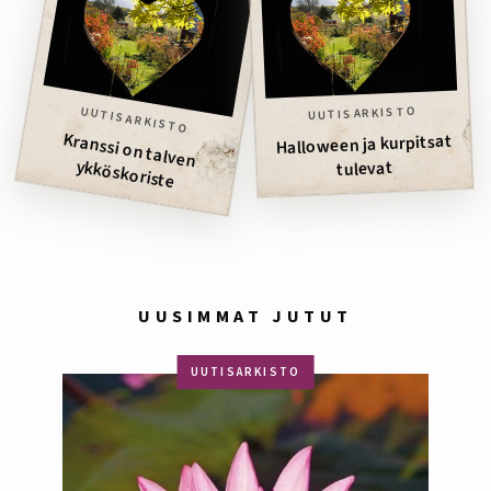
UUTISARKISTO
UUTISARKISTO
Kranssi on talven
Halloween ja kurpitsat
ykköskoriste
tulevat
UUSIMMAT JUTUT
UUTISARKISTO