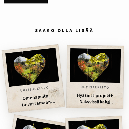
SAAKO OLLA LISÄÄ
UUTISARKISTO
UUTISARKISTO
Hyasinttiprojekti:
Omenapuita
Näkyvissä kaksi
taivuttamaan
valkoista nenää
kevättalvella