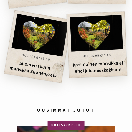
juhannukseksi
UUTISARKISTO
UUTISARKISTO
Kotimainen mansikka ei
Suom
en suurin m
ansikka Suonenjoella
ehdi juhannuskakkuun
UUSIMMAT JUTUT
UUTISARKISTO