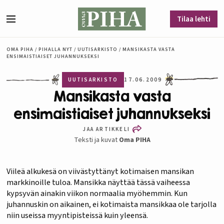
Siirry sisältöön
Tilaa lehti
Valikko
OMA PIHA
/
PIHALLA NYT
/
UUTISARKISTO
/
MANSIKASTA VASTA
ENSIMAISTIAISET JUHANNUKSEKSI
UUTISARKISTO
17.06.2009
Mansikasta vasta
ensimaistiaiset juhannukseksi
JAA ARTIKKELI
Teksti ja kuvat
Oma PIHA
Viileä alkukesä on viivästyttänyt kotimaisen mansikan
markkinoille tuloa. Mansikka näyttää tässä vaiheessa
kypsyvän ainakin viikon normaalia myöhemmin. Kun
juhannuskin on aikainen, ei kotimaista mansikkaa ole tarjolla
niin useissa myyntipisteissä kuin yleensä.