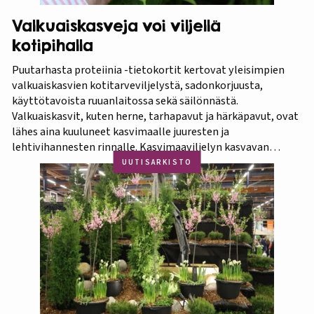
Valkuaiskasveja voi viljellä
kotipihalla
Puutarhasta proteiinia -tietokortit kertovat yleisimpien
valkuaiskasvien kotitarveviljelystä, sadonkorjuusta,
käyttötavoista ruuanlaitossa sekä säilönnästä.
Valkuaiskasvit, kuten herne, tarhapavut ja härkäpavut, ovat
lähes aina kuuluneet kasvimaalle juuresten ja
lehtivihannesten rinnalle. Kasvimaaviljelyn kasvavan
suosion myötä ravitsevien valkuaiskasvien osuutta
UUTISARKISTO
viljelykasveina kannattaa korostaa. Puutarhasta proteiinia -
tietokorttisarja on tarkoitettu kotipuutarhureille, jotka
ovat kiinnostuneita lisäämään kasvisproteiinien määrää
lautasellaan. Kotipuutarhassa voi viljellä monia
valkuaiskasveja,…