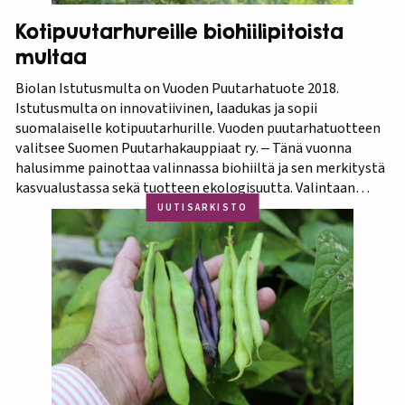
Kotipuutarhureille biohiilipitoista
multaa
Biolan Istutusmulta on Vuoden Puutarhatuote 2018.
Istutusmulta on innovatiivinen, laadukas ja sopii
suomalaiselle kotipuutarhurille. Vuoden puutarhatuotteen
valitsee Suomen Puutarhakauppiaat ry. ‒ Tänä vuonna
halusimme painottaa valinnassa biohiiltä ja sen merkitystä
kasvualustassa sekä tuotteen ekologisuutta. Valintaan
vaikuttivat myös luonnonmukaisuus ja kotimaisuus.
UUTISARKISTO
Finaaliin päätyneet tuotteet olivat kaikki biohiilipohjaisia.
Kilpailu oli tasainen, mutta Biolan Istutusmulta antaa
ehdottomasti helpoimmin…