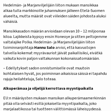
Hedelmän- ja Marjanviljelijäin liiton mukaan mansikkaa
alkaa tulla markkinoille juhannuksen jälkeen Etelä-Suomen
alueelta, mutta määrät ovat viileiden säiden johdosta aluksi
vähäisiä.
Mansikkasadon määrän arvioidaan olevan 10 – 12 miljoonaa
kiloa. Lajikkeista kypsyy ensin Honeoye ja sitten peltojemme
valtalajike Polka. Hedelmän- ja Marjanviljelijäin liiton
toiminnanjohtaja
Hannu Salo
arvioi, että kasvustojen
talvella kokemat myyrävauriot jäivät paikallisiksi, eivätkä
vaikuta kovin paljon valtakunnan kokonaissatomäärään.
– Edellytykset sadon onnistumiselle ovat muutoin
kohtalaisen hyvät, jos poiminnan aikaisissa säissä ei tapahdu
rajuja heilahteluja, Salo toteaa.
Alkuperämaa ja viljelijä kerrottava myyntipaikalla
EU:n määräysten mukaan mansikan alkuperämaamerkinnän
pitää olla selvästi esillä jokaisella myyntipaikalla, joko
marjalaatikossa tai tuotteen välittömässä läheisyydessä.