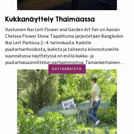
Kukkanäyttely Thaimaassa
Vuotuinen Nai Lert Flower and Garden Art Fair on Aasian
Chelsea Flower Show. Tapahtuma järjestetään Bangkokin
Nai Lert Parkissa 2.–4. helmikuuta. Kaikille
puutarhanhoidosta, kukista ja taiteesta kiinnostuneille
suunnatussa näyttelyssä on esillä kukka- ja
puutarhasuunnittelun parhaimmistoa. Tämänkertainen
tapahtuma on osa Amazing Thailand -teemavuotta, joka
UUTISARKISTO
pyrkii piristämään Thaimaan matkailua entisestään.
Thaimaa tunnetaan erittäin runsaasta ja monipuolisesta
kasvistostaan,…