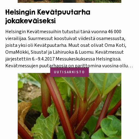
Helsingin Kevätpuutarha
jokakeväiseksi
Helsingin Kevätmessuihin tutustui tänä vuonna 46 000
vierailijaa. Suurmessut koostuivat viidestä osamessusta,
joista yksi oli Kevätpuutarha. Muut osat olivat Oma Koti,
OmaMökki, Sisusta! ja Lähiruoka & Luomu. Kevätmessut
järjestettiin 6.–9.4.2017 Messukeskuksessa Helsingissä.
Kevätmessujen puutarhaosia on parittomina vuosina ollut
Kevätpuutarha ja parillisina Oma Piha -messut. Jatkossa
UUTISARKISTO
joka kevät puutarhanäyttelyn nimi tulee olemaan
Kevätpuutarha. Kevätpuutarhan kumppanina on
Puutarhaliitto.…