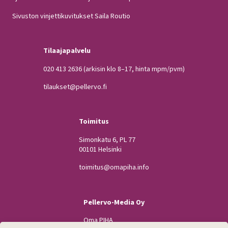
Sivuston vinjettikuvitukset Saila Routio
Tilaajapalvelu
020 413 2636
(arkisin klo 8–17, hinta mpm/pvm)
tilaukset@pellervo.fi
Toimitus
Simonkatu 6, PL 77
00101 Helsinki
toimitus@omapiha.info
Pellervo-Media Oy
Oma PIHA