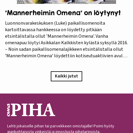
’Mannerheimin Omena’ on löytynyt
Luonnonvarakeskuksen (Luke) paikallisomenoita
kartoittavassa hankkeessa on löydetty pitkään
etsintälistalla ollut ’Mannerheimin Omena’. Vanha
omenapuu löytyi Asikkalan Kalkkisten kylästä syksyllä 2016.
– Noin sadan paikallisomenalajikkeen etsintälistalla ollut
’Mannerheimin Omena’ löydettiin kotiseutuaktiivien avulla.
Omistajien mukaan omenapuu on istutettu viimeistään
1940-luvun lopulla, ja heidän kuvauksensa hedelmästä
vastaa Puutarha-lehden vuosien 1921 ja 1931 kuvauksia,
Kaikki jutut
iloitsee tutkija Maarit Heinonen Lukesta.…
Lehti jokaiselle pihan tai parvekkeen omistajalle! Poimi hyöty
ajankohtaisista vinkeistä ja innostusta pihatarinoista.