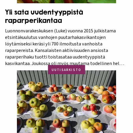
Yli sata uudentyyppistä
raparperikantaa
Luonnonvarakeskuksen (Luke) vuonna 2015 julkistama
etsintäkuulutus vanhojen puutarhakasvikantojen
löytämiseksi keräsi yli 700 ilmoitusta vanhoista
raparpereista. Kansalaisten aktiivisuuden ansiosta
raparperihaku tuotti toistasataa uudentyyppistä
kasvikantaa. Joukossa oli myös muutama todellinen helmi.
Koko aineistosta jatkotutkimuksiin pääsi 375 kasvia, joista
UUTISARKISTO
60 prosenttia osoittautui vihreä-punavartiseksi Victoria-
lajikkeeksi. Raparperitutkimus dokumentoitiin vaihe
vaiheelta elokuvaksi ”Raparperin kadonneita geenejä
etsimässä”. Elokuvan ensiesitys ja tutkimustulosten
julkistus…