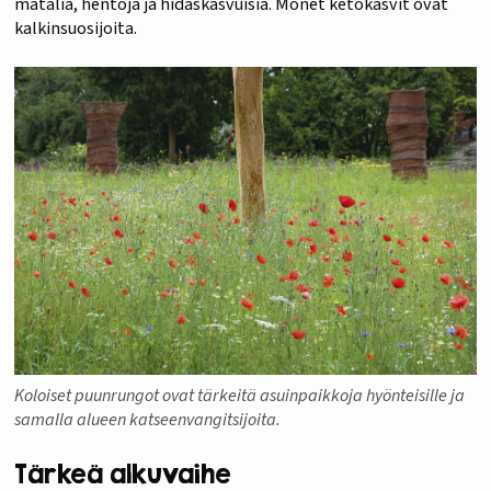
matalia, hentoja ja hidaskasvuisia. Monet ketokasvit ovat
kalkinsuosijoita.
Koloiset puunrungot ovat tärkeitä asuinpaikkoja hyönteisille ja
samalla alueen katseenvangitsijoita.
Tärkeä alkuvaihe