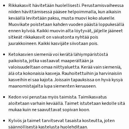
Rikkakasvit hävitetään huolellisesti. Perustamisvaiheessa
niiden hävittämisessä pääsee helpoimmalla, kun aikaisin
keväällä levitetään paksu, musta muovi koko alueelle.
Muovikate poistetaan kahden vuoden päästä loppukesällä
ennen kylvöä. Kaikki muovin alta löytyvät, jäljelle jääneet
sitkeät rikkakasvit on vaivatonta nyhtää pois
juurakkoineen. Kaikki kasvijäte siivotaan pois.
Ketokasvien siemeniä voi kerätä lähiympäristöstä
paikoista, jotka vastaavat maaperältään ja
valoisuudeltaan omaa niittyaluetta. Kerää vain siemeniä,
älä ota kokonaisia kasveja. Rauhoitettuihin ja harvinaisiin
kasveihin ei saa kajota. Joissain tapauksissa on hyvä kysyä
maanomistajalta lupa siementen keruuseen.
Kedon voi perustaa myös taimista. Taimikasvatus
aloitetaan varhain keväällä. Taimet istutetaan kedolle sitä
mukaa kuin ne saavuttavat sopivan koon.
Kylvös ja taimet tarvitsevat tasaista kosteutta, joten
säännöllisestä kastelusta huolehditaan.