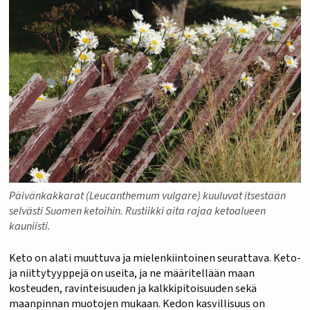
Päivänkakkarat (Leucanthemum vulgare) kuuluvat itsestään
selvästi Suomen ketoihin. Rustiikki aita rajaa ketoalueen
kauniisti.
Keto on alati muuttuva ja mielenkiintoinen seurattava. Keto-
ja niittytyyppejä on useita, ja ne määritellään maan
kosteuden, ravinteisuuden ja kalkkipitoisuuden sekä
maanpinnan muotojen mukaan. Kedon kasvillisuus on