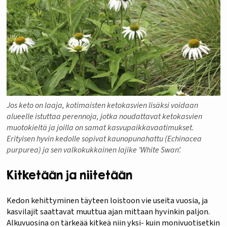
Jos keto on laaja, kotimaisten ketokasvien lisäksi voidaan
alueelle istuttaa perennoja, jotka noudattavat ketokasvien
muotokieltä ja joilla on samat kasvupaikkavaatimukset.
Erityisen hyvin kedolle sopivat kaunopunahattu (Echinacea
purpurea) ja sen valkokukkainen lajike ’White Swan’.
Kitketään ja niitetään
Kedon kehittyminen täyteen loistoon vie useita vuosia, ja
kasvilajit saattavat muuttua ajan mittaan hyvinkin paljon.
Alkuvuosina on tärkeää kitkeä niin yksi- kuin monivuotisetkin