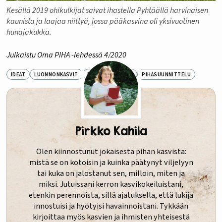
Kesällä 2019 ohikulkijat saivat ihastella Pyhtäällä harvinaisen
kaunista ja laajaa niittyä, jossa pääkasvina oli yksivuotinen
hunajakukka.
Julkaistu Oma PIHA -lehdessä 4/2020
IDEAT
LUONNONKASVIT
PIHA PAREMMAKSI
PIHASUUNNITTELU
Pirkko Kahila
Olen kiinnostunut jokaisesta pihan kasvista:
mistä se on kotoisin ja kuinka päätynyt viljelyyn
tai kuka on jalostanut sen, milloin, miten ja
miksi. Jutuissani kerron kasvikokeiluistani,
etenkin perennoista, sillä ajatuksella, että lukija
innostuisi ja hyötyisi havainnoistani. Tykkään
kirjoittaa myös kasvien ja ihmisten yhteisestä