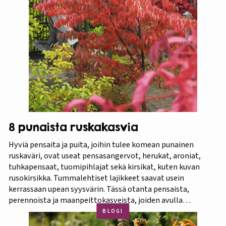
8 punaista ruskakasvia
Hyviä pensaita ja puita, joihin tulee komean punainen
ruskaväri, ovat useat pensasangervot, herukat, aroniat,
tuhkapensaat, tuomipihlajat sekä kirsikat, kuten kuvan
rusokirsikka. Tummalehtiset lajikkeet saavat usein
kerrassaan upean syysvärin. Tässä otanta pensaista,
perennoista ja maanpeittokasveista, joiden avulla
saavutetaan monikerroksinen punainen ruska syyspihalle.
BLOGI