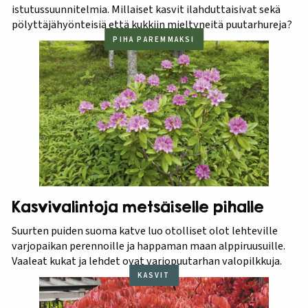
istutussuunnitelmia. Millaiset kasvit ilahduttaisivat sekä
pölyttäjähyönteisiä että kukkiin mieltyneitä puutarhureja?
PIHA PAREMMAKSI
Kasvivalintoja metsäiselle pihalle
Suurten puiden suoma katve luo otolliset olot lehteville
varjopaikan perennoille ja happaman maan alppiruusuille.
Vaaleat kukat ja lehdet ovat varjopuutarhan valopilkkuja.
KASVIT