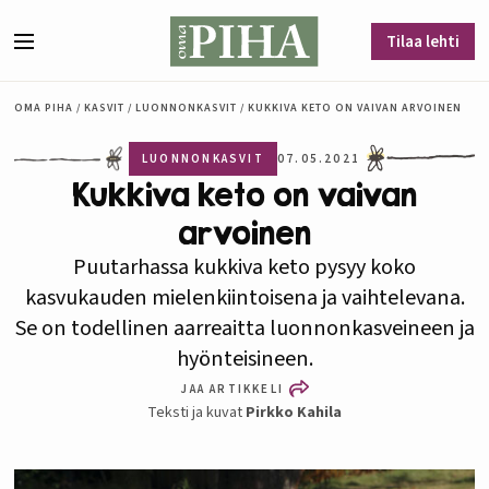
Siirry sisältöön
Tilaa lehti
Valikko
OMA PIHA
/
KASVIT
/
LUONNONKASVIT
/
KUKKIVA KETO ON VAIVAN ARVOINEN
LUONNONKASVIT
07.05.2021
Kukkiva keto on vaivan
arvoinen
Puutarhassa kukkiva keto pysyy koko
kasvukauden mielenkiintoisena ja vaihtelevana.
Se on todellinen aarreaitta luonnonkasveineen ja
hyönteisineen.
JAA ARTIKKELI
Teksti ja kuvat
Pirkko Kahila