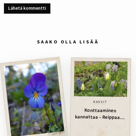
SAAKO OLLA LISÄÄ
KASVIT
Konttaaminen
kannattaa – Reippaasti
sipuleita maahan