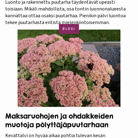
Luonto ja rakennettu puutarha täydentävät upeasti
toisiaan. Mikäli mahdollista, osa tontin luonnonalueesta
kannattaa ottaa osaksi puutarhaa. Pienikin pälvi luontoa
tekee puutarhasta entistä mielenkiintoisemman.
BLOGI
Maksaruohojen ja ohdakkeiden
muotoja pölyttäjäpuutarhaan
Kevättalvi on hyvää aikaa pohtia tulevan kesän