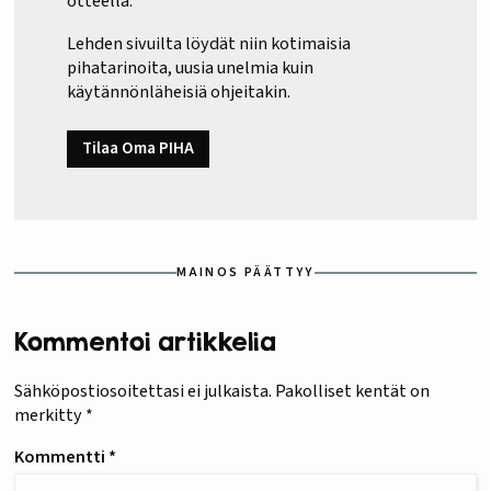
otteella.
Lehden sivuilta löydät niin kotimaisia
pihatarinoita, uusia unelmia kuin
käytännönläheisiä ohjeitakin.
Tilaa Oma PIHA
MAINOS PÄÄTTYY
Kommentoi artikkelia
Sähköpostiosoitettasi ei julkaista.
Pakolliset kentät on
merkitty
*
Kommentti
*