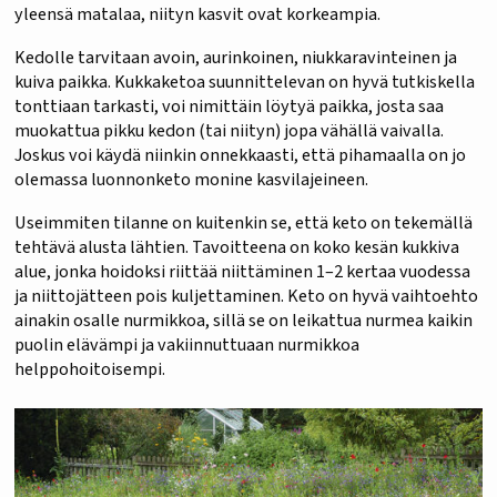
yleensä matalaa, niityn kasvit ovat korkeampia.
Kedolle tarvitaan avoin, aurinkoinen, niukkaravinteinen ja
kuiva paikka. Kukkaketoa suunnittelevan on hyvä tutkiskella
tonttiaan tarkasti, voi nimittäin löytyä paikka, josta saa
muokattua pikku kedon (tai niityn) jopa vähällä vaivalla.
Joskus voi käydä niinkin onnekkaasti, että pihamaalla on jo
olemassa luonnonketo monine kasvilajeineen.
Useimmiten tilanne on kuitenkin se, että keto on tekemällä
tehtävä alusta lähtien. Tavoitteena on koko kesän kukkiva
alue, jonka hoidoksi riittää niittäminen 1–2 kertaa vuodessa
ja niittojätteen pois kuljettaminen. Keto on hyvä vaihtoehto
ainakin osalle nurmikkoa, sillä se on leikattua nurmea kaikin
puolin elävämpi ja vakiinnuttuaan nurmikkoa
helppohoitoisempi.