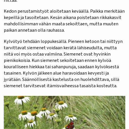
riittää.
Kedon perustamistyöt aloitetaan keväällä. Paikka merkitään
kepeillä ja tasoitetaan. Kesän aikana poistetaan rikkakasvit
mahdollisimman vähän maata sekoittaen, mutta muuten
paikan annetaan olla rauhassa.
Kylvötyö tehdään loppukesällä. Pieneen ketoon tai niittyyn
tarvittavat siemenet voidaan kerätä lähiseudulta, mutta
niitä voi myös ostaa valmiina. Siemenet ovat hyvinkin
pienikokoisia. Kun siemenet sekoitetaan ennen kylvöä
kouralliseen hiekkaa tai sahanpuruja, saadaan kylvöksestä
tasainen. Kylvön jälkeen alue haravoidaan kevyesti ja
jyrätään. Säännöllisestä kastelusta on huolehdittava, sillä
siemenet tarvitsevat itämisvaiheessa tasaista kosteutta.