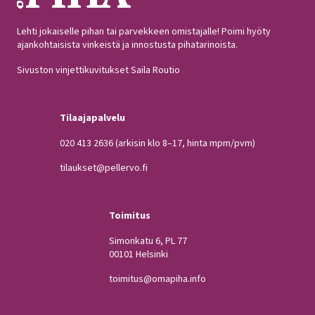
Lehti jokaiselle pihan tai parvekkeen omistajalle! Poimi hyöty
ajankohtaisista vinkeistä ja innostusta pihatarinoista.
Sivuston vinjettikuvitukset Saila Routio
Tilaajapalvelu
020 413 2636
(arkisin klo 8–17, hinta mpm/pvm)
tilaukset@pellervo.fi
Toimitus
Simonkatu 6, PL 77
00101 Helsinki
toimitus@omapiha.info