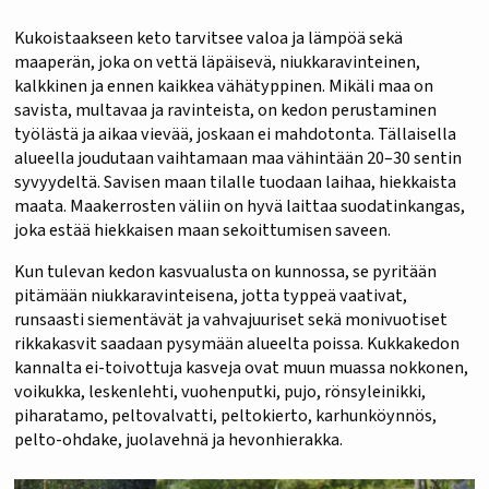
Kukoistaakseen keto tarvitsee valoa ja lämpöä sekä
maaperän, joka on vettä läpäisevä, niukkaravinteinen,
kalkkinen ja ennen kaikkea vähätyppinen. Mikäli maa on
savista, multavaa ja ravinteista, on kedon perustaminen
työlästä ja aikaa vievää, joskaan ei mahdotonta. Tällaisella
alueella joudutaan vaihtamaan maa vähintään 20–30 sentin
syvyydeltä. Savisen maan tilalle tuodaan laihaa, hiekkaista
maata. Maakerrosten väliin on hyvä laittaa suodatinkangas,
joka estää hiekkaisen maan sekoittumisen saveen.
Kun tulevan kedon kasvualusta on kunnossa, se pyritään
pitämään niukkaravinteisena, jotta typpeä vaativat,
runsaasti siementävät ja vahvajuuriset sekä monivuotiset
rikkakasvit saadaan pysymään alueelta poissa. Kukkakedon
kannalta ei-toivottuja kasveja ovat muun muassa nokkonen,
voikukka, leskenlehti, vuohenputki, pujo, rönsyleinikki,
piharatamo, peltovalvatti, peltokierto, karhunköynnös,
pelto-ohdake, juolavehnä ja hevonhierakka.