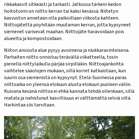
rikkakasvit sitkeästi ja tarkasti. Jatkossa tärkein kedon
hoitotoimi on niitto kerran tai kaksi kesässä. Niitetyn
kasvuston annetaan olla paikoillaan viikosta kahteen.
Niittojätettä pöyhitään muutaman kerran, jotta kypsyneet
siemenet varisevat maahan. Niittojäte haravoidaan pois
alueelta ja kompostoidaan.
Niiton ansiosta alue pysyy avoimena ja niukkaravinteisena.
Parhaiten niitto onnistuu terävällä viikatteella, tosin
pienellä niittylaikulla pärjää sirpilläkin. Niittoajankohta
vaihtelee sääolojen mukaan, sillä korret katkaistaan, kun
suurin osa siemenistä on kypsynyt. Etelä-Suomessa paras
niittoaika on yleensä elokuun alusta elokuun puoleen väliin.
Kuivana kesänä niittoa ei ehkä kannata tehdä ollenkaan, sillä
matala ja nahistunut kasvillisuus ei välttämättä selviä siitä.
Harkintaa siis tarvitaan.