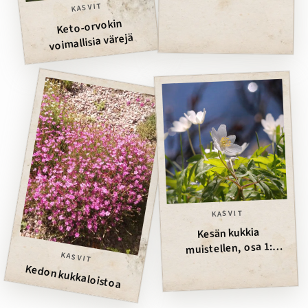
KASVIT
Keto-orvokin
voimallisia värejä
KASVIT
Kesän kukkia
muistellen, osa 1:
KASVIT
toukokuu
Kedon kukkaloistoa