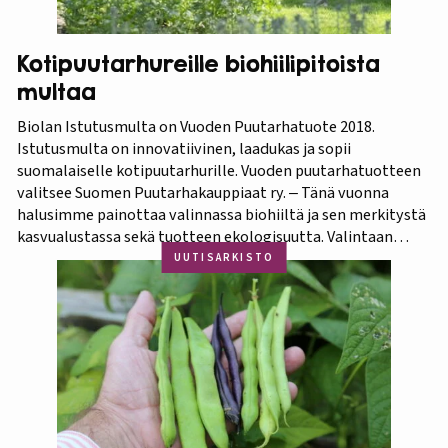
Kotipuutarhureille biohiilipitoista
multaa
Biolan Istutusmulta on Vuoden Puutarhatuote 2018.
Istutusmulta on innovatiivinen, laadukas ja sopii
suomalaiselle kotipuutarhurille. Vuoden puutarhatuotteen
valitsee Suomen Puutarhakauppiaat ry. ‒ Tänä vuonna
halusimme painottaa valinnassa biohiiltä ja sen merkitystä
kasvualustassa sekä tuotteen ekologisuutta. Valintaan
vaikuttivat myös luonnonmukaisuus ja kotimaisuus.
UUTISARKISTO
Finaaliin päätyneet tuotteet olivat kaikki biohiilipohjaisia.
Kilpailu oli tasainen, mutta Biolan Istutusmulta antaa
ehdottomasti helpoimmin…