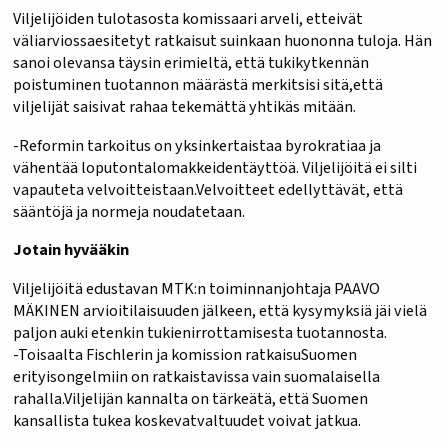
Viljelijöiden tulotasosta komissaari arveli, etteivät
väliarviossaesitetyt ratkaisut suinkaan huononna tuloja. Hän
sanoi olevansa täysin erimieltä, että tukikytkennän
poistuminen tuotannon määrästä merkitsisi sitä,että
viljelijät saisivat rahaa tekemättä yhtikäs mitään.
-Reformin tarkoitus on yksinkertaistaa byrokratiaa ja
vähentää loputontalomakkeidentäyttöä. Viljelijöitä ei silti
vapauteta velvoitteistaan.Velvoitteet edellyttävät, että
sääntöjä ja normeja noudatetaan.
Jotain hyvääkin
Viljelijöitä edustavan MTK:n toiminnanjohtaja PAAVO
MÄKINEN arvioitilaisuuden jälkeen, että kysymyksiä jäi vielä
paljon auki etenkin tukienirrottamisesta tuotannosta.
-Toisaalta Fischlerin ja komission ratkaisuSuomen
erityisongelmiin on ratkaistavissa vain suomalaisella
rahalla.Viljelijän kannalta on tärkeätä, että Suomen
kansallista tukea koskevatvaltuudet voivat jatkua.