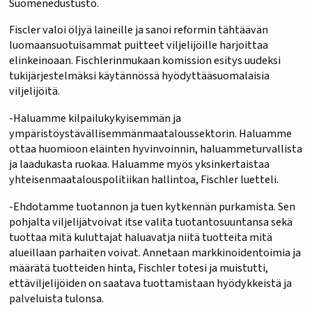
Suomenedustusto.
Fiscler valoi öljyä laineille ja sanoi reformin tähtäävän
luomaansuotuisammat puitteet viljelijöille harjoittaa
elinkeinoaan. Fischlerinmukaan komission esitys uudeksi
tukijärjestelmäksi käytännössä hyödyttääsuomalaisia
viljelijöitä.
-Haluamme kilpailukykyisemmän ja
ympäristöystävällisemmänmaataloussektorin. Haluamme
ottaa huomioon eläinten hyvinvoinnin, haluammeturvallista
ja laadukasta ruokaa. Haluamme myös yksinkertaistaa
yhteisenmaatalouspolitiikan hallintoa, Fischler luetteli.
-Ehdotamme tuotannon ja tuen kytkennän purkamista. Sen
pohjalta viljelijätvoivat itse valita tuotantosuuntansa sekä
tuottaa mitä kuluttajat haluavatja niitä tuotteita mitä
alueillaan parhaiten voivat. Annetaan markkinoidentoimia ja
määrätä tuotteiden hinta, Fischler totesi ja muistutti,
ettäviljelijöiden on saatava tuottamistaan hyödykkeistä ja
palveluista tulonsa.