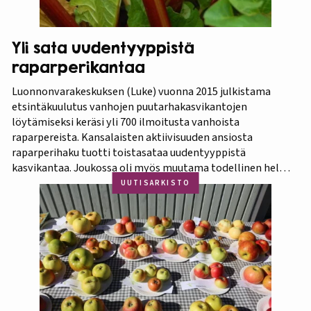
Yli sata uudentyyppistä
raparperikantaa
Luonnonvarakeskuksen (Luke) vuonna 2015 julkistama
etsintäkuulutus vanhojen puutarhakasvikantojen
löytämiseksi keräsi yli 700 ilmoitusta vanhoista
raparpereista. Kansalaisten aktiivisuuden ansiosta
raparperihaku tuotti toistasataa uudentyyppistä
kasvikantaa. Joukossa oli myös muutama todellinen helmi.
Koko aineistosta jatkotutkimuksiin pääsi 375 kasvia, joista
UUTISARKISTO
60 prosenttia osoittautui vihreä-punavartiseksi Victoria-
lajikkeeksi. Raparperitutkimus dokumentoitiin vaihe
vaiheelta elokuvaksi ”Raparperin kadonneita geenejä
etsimässä”. Elokuvan ensiesitys ja tutkimustulosten
julkistus…