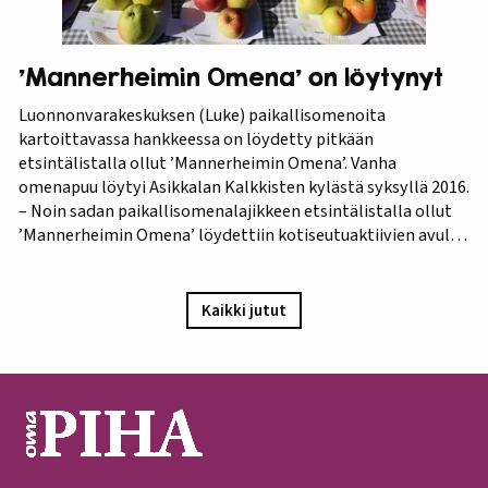
’Mannerheimin Omena’ on löytynyt
Luonnonvarakeskuksen (Luke) paikallisomenoita
kartoittavassa hankkeessa on löydetty pitkään
etsintälistalla ollut ’Mannerheimin Omena’. Vanha
omenapuu löytyi Asikkalan Kalkkisten kylästä syksyllä 2016.
– Noin sadan paikallisomenalajikkeen etsintälistalla ollut
’Mannerheimin Omena’ löydettiin kotiseutuaktiivien avulla.
Omistajien mukaan omenapuu on istutettu viimeistään
1940-luvun lopulla, ja heidän kuvauksensa hedelmästä
vastaa Puutarha-lehden vuosien 1921 ja 1931 kuvauksia,
Kaikki jutut
iloitsee tutkija Maarit Heinonen Lukesta.…