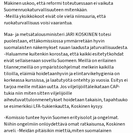
Mäkinen uskoo, että reformi toteutuessaan ei vaikuta
Suomenruokaturvallisuuteen mitenkään.
-Meillä yksikkökoot eivät ole vielä niinsuuria, että
ruokaturvallisuus voisi vaarantua.
Maa- ja metsätalousministeri JARI KOSKINEN totesi
puolestaan, ettäkomissiossa ymmärretään hyvin
suomalaisten näkemykset ruuan laadusta jaturvallisuudesta.
-Haluamme kuitenkin korostaa, että kaikki esitetytkohdat
eivät sellaisenaan sovellu Suomeen. Meillä on erilainen
tilanne;meillä on ympäristöohjelmat melkein kaikilla
tiloilla, eläimiä hoidetaanhyvin ja elintarvikehygienia on
korkeassa kurssissa, ja laatutyötä ontehty jo vuosia. Esitys ei
tarjoa meille mitään uutta. Jos viljelijöiltäleikataan CAP-
tukia niin miten sitten viljelijöille
aiheutuvattulonmenetykset hoidetaan takaisin, tapahtuuko
se esimerkiksi LFA-tukienkautta, Koskinen kysyy.
-Komissio tuntee hyvin Suomen erityisolot ja ongelmat.
Niihin ongelmiin onlöydettävä omat ratkaisunsa, Koskinen
arveli. -Meidän pitäisikin miettiä,miten suomalainen