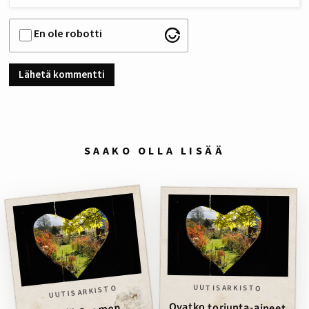
En ole robotti
SAAKO OLLA LISÄÄ
UUTISARKISTO
UUTISARKISTO
Ovatko torjunta-aineet
terveysuhka Suomessa