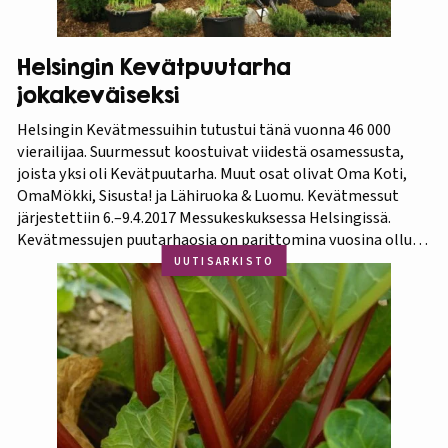
Helsingin Kevätpuutarha
jokakeväiseksi
Helsingin Kevätmessuihin tutustui tänä vuonna 46 000
vierailijaa. Suurmessut koostuivat viidestä osamessusta,
joista yksi oli Kevätpuutarha. Muut osat olivat Oma Koti,
OmaMökki, Sisusta! ja Lähiruoka & Luomu. Kevätmessut
järjestettiin 6.–9.4.2017 Messukeskuksessa Helsingissä.
Kevätmessujen puutarhaosia on parittomina vuosina ollut
Kevätpuutarha ja parillisina Oma Piha -messut. Jatkossa
UUTISARKISTO
joka kevät puutarhanäyttelyn nimi tulee olemaan
Kevätpuutarha. Kevätpuutarhan kumppanina on
Puutarhaliitto.…