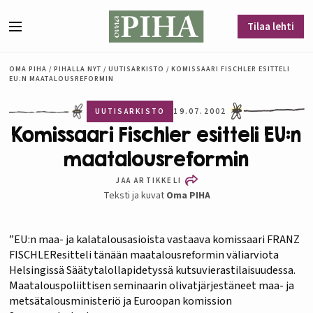
Siirry sisältöön
Tilaa lehti
Valikko
OMA PIHA
/
PIHALLA NYT
/
UUTISARKISTO
/
KOMISSAARI FISCHLER ESITTELI
EU:N MAATALOUSREFORMIN
UUTISARKISTO
19.07.2002
Komissaari Fischler esitteli EU:n
maatalousreformin
JAA ARTIKKELI
Teksti ja kuvat
Oma PIHA
”EU:n maa- ja kalatalousasioista vastaava komissaari FRANZ
FISCHLEResitteli tänään maatalousreformin väliarviota
Helsingissä Säätytalollapidetyssä kutsuvierastilaisuudessa.
Maatalouspoliittisen seminaarin olivatjärjestäneet maa- ja
metsätalousministeriö ja Euroopan komission