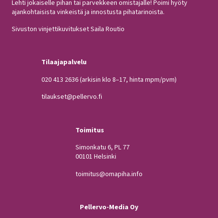
Lehti jokaiselle pihan tai parvekkeen omistajalle! Poimi hyöty
ajankohtaisista vinkeistä ja innostusta pihatarinoista.
Sivuston vinjettikuvitukset Saila Routio
Tilaajapalvelu
020 413 2636
(arkisin klo 8–17, hinta mpm/pvm)
tilaukset@pellervo.fi
Toimitus
Simonkatu 6, PL 77
00101 Helsinki
toimitus@omapiha.info
Pellervo-Media Oy