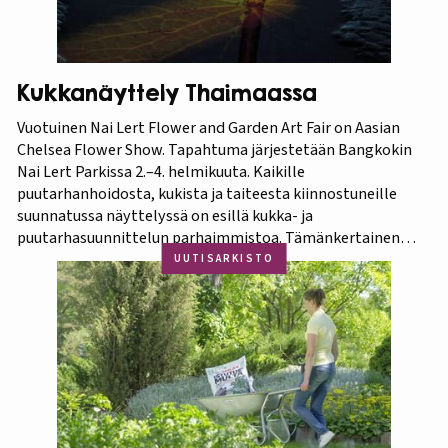
Kukkanäyttely Thaimaassa
Vuotuinen Nai Lert Flower and Garden Art Fair on Aasian
Chelsea Flower Show. Tapahtuma järjestetään Bangkokin
Nai Lert Parkissa 2.–4. helmikuuta. Kaikille
puutarhanhoidosta, kukista ja taiteesta kiinnostuneille
suunnatussa näyttelyssä on esillä kukka- ja
puutarhasuunnittelun parhaimmistoa. Tämänkertainen
tapahtuma on osa Amazing Thailand -teemavuotta, joka
UUTISARKISTO
pyrkii piristämään Thaimaan matkailua entisestään.
Thaimaa tunnetaan erittäin runsaasta ja monipuolisesta
kasvistostaan,…