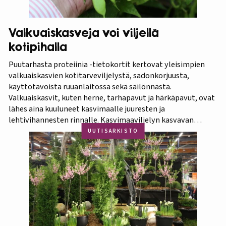
Valkuaiskasveja voi viljellä
kotipihalla
Puutarhasta proteiinia -tietokortit kertovat yleisimpien
valkuaiskasvien kotitarveviljelystä, sadonkorjuusta,
käyttötavoista ruuanlaitossa sekä säilönnästä.
Valkuaiskasvit, kuten herne, tarhapavut ja härkäpavut, ovat
lähes aina kuuluneet kasvimaalle juuresten ja
lehtivihannesten rinnalle. Kasvimaaviljelyn kasvavan
suosion myötä ravitsevien valkuaiskasvien osuutta
UUTISARKISTO
viljelykasveina kannattaa korostaa. Puutarhasta proteiinia -
tietokorttisarja on tarkoitettu kotipuutarhureille, jotka
ovat kiinnostuneita lisäämään kasvisproteiinien määrää
lautasellaan. Kotipuutarhassa voi viljellä monia
valkuaiskasveja,…