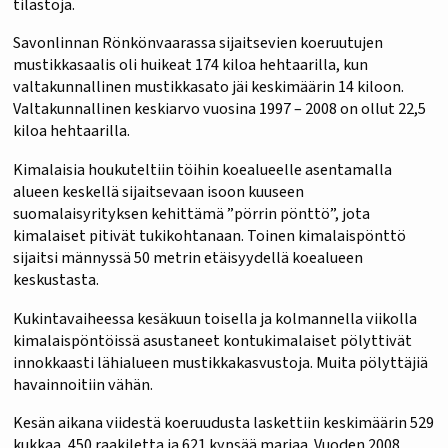
tilastoja.
Savonlinnan Rönkönvaarassa sijaitsevien koeruutujen
mustikkasaalis oli huikeat 174 kiloa hehtaarilla, kun
valtakunnallinen mustikkasato jäi keskimäärin 14 kiloon.
Valtakunnallinen keskiarvo vuosina 1997 – 2008 on ollut 22,5
kiloa hehtaarilla.
Kimalaisia houkuteltiin töihin koealueelle asentamalla
alueen keskellä sijaitsevaan isoon kuuseen
suomalaisyrityksen kehittämä ”pörrin pönttö”, jota
kimalaiset pitivät tukikohtanaan. Toinen kimalaispönttö
sijaitsi männyssä 50 metrin etäisyydellä koealueen
keskustasta.
Kukintavaiheessa kesäkuun toisella ja kolmannella viikolla
kimalaispöntöissä asustaneet kontukimalaiset pölyttivät
innokkaasti lähialueen mustikkakasvustoja. Muita pölyttäjiä
havainnoitiin vähän.
Kesän aikana viidestä koeruudusta laskettiin keskimäärin 529
kukkaa, 450 raakiletta ja 621 kypsää marjaa. Vuoden 2008