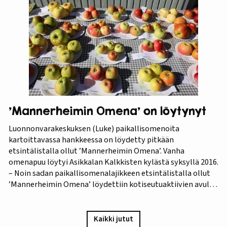
lajikkeeksi. Raparperitutkimus dokumentoitiin vaihe
vaiheelta elokuvaksi ”Raparperin kadonneita geenejä
etsimässä”. Elokuvan ensiesitys ja tutkimustulosten
julkistus…
’Mannerheimin Omena’ on löytynyt
Luonnonvarakeskuksen (Luke) paikallisomenoita
kartoittavassa hankkeessa on löydetty pitkään
etsintälistalla ollut ’Mannerheimin Omena’. Vanha
omenapuu löytyi Asikkalan Kalkkisten kylästä syksyllä 2016.
– Noin sadan paikallisomenalajikkeen etsintälistalla ollut
’Mannerheimin Omena’ löydettiin kotiseutuaktiivien avulla.
Omistajien mukaan omenapuu on istutettu viimeistään
1940-luvun lopulla, ja heidän kuvauksensa hedelmästä
vastaa Puutarha-lehden vuosien 1921 ja 1931 kuvauksia,
Kaikki jutut