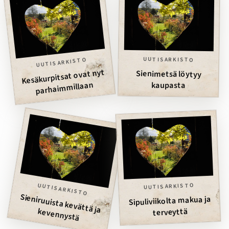
UUTISARKISTO
UUTISARKISTO
Kesäkurpitsat ovat nyt
Sienimetsä löytyy
parhaimmillaan
kaupasta
UUTISARKISTO
UUTISARKISTO
Sipuliviikolta makua ja
Sieniruuista kevättä ja kevennystä
terveyttä