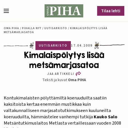
Siirry sisältöön
Tilaa lehti
Valikko
OMA PIHA
/
PIHALLA NYT
/
UUTISARKISTO
/
KIMALAISPÖLYTYS LISÄÄ
METSÄMARJASATOA
UUTISARKISTO
17.04.2009
Kimalaispölytys lisää
metsämarjasatoa
JAA ARTIKKELI
Teksti ja kuvat
Oma PIHA
Kontukimalaisten pölyttämiltä koeruuduilta saatiin
kaksitoista kertaa enemmän mustikkaa kuin
valtakunnalliseen marjasatotutkimukseen kuuluneilta
koeruuduilta, hämmästelee vanhempi tutkija
Kauko Salo
Metsäntutkimuslaitos Metlasta vertaillessaan vuoden 2008