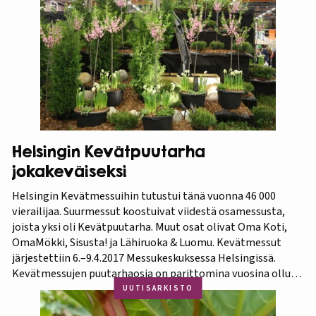
tietokorttisarja on tarkoitettu kotipuutarhureille, jotka
ovat kiinnostuneita lisäämään kasvisproteiinien määrää
lautasellaan. Kotipuutarhassa voi viljellä monia
valkuaiskasveja,…
Helsingin Kevätpuutarha
jokakeväiseksi
Helsingin Kevätmessuihin tutustui tänä vuonna 46 000
vierailijaa. Suurmessut koostuivat viidestä osamessusta,
joista yksi oli Kevätpuutarha. Muut osat olivat Oma Koti,
OmaMökki, Sisusta! ja Lähiruoka & Luomu. Kevätmessut
järjestettiin 6.–9.4.2017 Messukeskuksessa Helsingissä.
Kevätmessujen puutarhaosia on parittomina vuosina ollut
Kevätpuutarha ja parillisina Oma Piha -messut. Jatkossa
UUTISARKISTO
joka kevät puutarhanäyttelyn nimi tulee olemaan