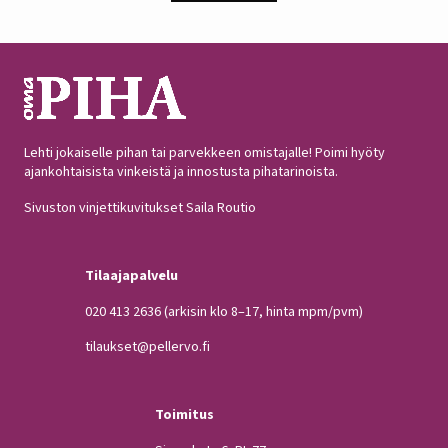
iloitsee tutkija Maarit Heinonen Lukesta.…
Lehti jokaiselle pihan tai parvekkeen omistajalle! Poimi hyöty
ajankohtaisista vinkeistä ja innostusta pihatarinoista.
Sivuston vinjettikuvitukset Saila Routio
Tilaajapalvelu
020 413 2636
(arkisin klo 8–17, hinta mpm/pvm)
tilaukset@pellervo.fi
Toimitus