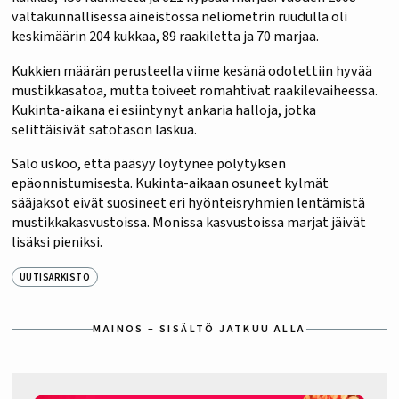
valtakunnallisessa aineistossa neliömetrin ruudulla oli
keskimäärin 204 kukkaa, 89 raakiletta ja 70 marjaa.
Kukkien määrän perusteella viime kesänä odotettiin hyvää
mustikkasatoa, mutta toiveet romahtivat raakilevaiheessa.
Kukinta-aikana ei esiintynyt ankaria halloja, jotka
selittäisivät satotason laskua.
Salo uskoo, että pääsyy löytynee pölytyksen
epäonnistumisesta. Kukinta-aikaan osuneet kylmät
sääjaksot eivät suosineet eri hyönteisryhmien lentämistä
mustikkakasvustoissa. Monissa kasvustoissa marjat jäivät
lisäksi pieniksi.
UUTISARKISTO
MAINOS – SISÄLTÖ JATKUU ALLA