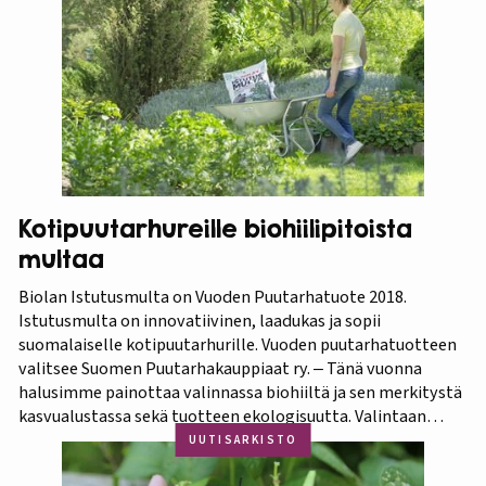
Thaimaa tunnetaan erittäin runsaasta ja monipuolisesta
kasvistostaan,…
Kotipuutarhureille biohiilipitoista
multaa
Biolan Istutusmulta on Vuoden Puutarhatuote 2018.
Istutusmulta on innovatiivinen, laadukas ja sopii
suomalaiselle kotipuutarhurille. Vuoden puutarhatuotteen
valitsee Suomen Puutarhakauppiaat ry. ‒ Tänä vuonna
halusimme painottaa valinnassa biohiiltä ja sen merkitystä
kasvualustassa sekä tuotteen ekologisuutta. Valintaan
vaikuttivat myös luonnonmukaisuus ja kotimaisuus.
UUTISARKISTO
Finaaliin päätyneet tuotteet olivat kaikki biohiilipohjaisia.