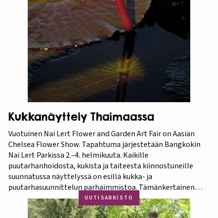
Kukkanäyttely Thaimaassa
Vuotuinen Nai Lert Flower and Garden Art Fair on Aasian
Chelsea Flower Show. Tapahtuma järjestetään Bangkokin
Nai Lert Parkissa 2.–4. helmikuuta. Kaikille
puutarhanhoidosta, kukista ja taiteesta kiinnostuneille
suunnatussa näyttelyssä on esillä kukka- ja
puutarhasuunnittelun parhaimmistoa. Tämänkertainen
tapahtuma on osa Amazing Thailand -teemavuotta, joka
UUTISARKISTO
pyrkii piristämään Thaimaan matkailua entisestään.