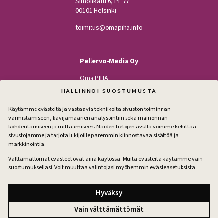
Simonkatu 6, PL 77
00101 Helsinki
toimitus@omapiha.info
Pellervo-Media Oy
Oma PIHA
Kodin Pellervo
HALLINNOI SUOSTUMUSTA
Maatilan Pellervo
Käytämme evästeitä ja vastaavia tekniikoita sivuston toiminnan
varmistamiseen, kävijämäärien analysointiin sekä mainonnan
kohdentamiseen ja mittaamiseen. Näiden tietojen avulla voimme kehittää
sivustojamme ja tarjota lukijoille paremmin kiinnostavaa sisältöä ja
Seuraa
markkinointia.
Facebook
Instagram
Välttämättömät evästeet ovat aina käytössä. Muita evästeitä käytämme vain
suostumuksellasi. Voit muuttaa valintojasi myöhemmin evästeasetuksista.
Tilaa pihakirje
Hyväksy
Vain välttämättömät