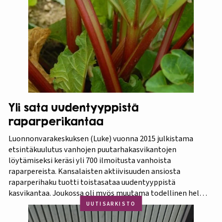
Kevätpuutarha. Kevätpuutarhan kumppanina on
Puutarhaliitto.…
Yli sata uudentyyppistä
raparperikantaa
Luonnonvarakeskuksen (Luke) vuonna 2015 julkistama
etsintäkuulutus vanhojen puutarhakasvikantojen
löytämiseksi keräsi yli 700 ilmoitusta vanhoista
raparpereista. Kansalaisten aktiivisuuden ansiosta
raparperihaku tuotti toistasataa uudentyyppistä
kasvikantaa. Joukossa oli myös muutama todellinen helmi.
Koko aineistosta jatkotutkimuksiin pääsi 375 kasvia, joista
UUTISARKISTO
60 prosenttia osoittautui vihreä-punavartiseksi Victoria-