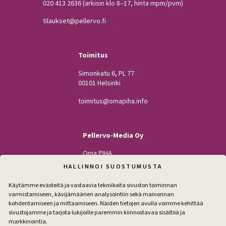
020 413 2636
(arkisin klo 8–17, hinta mpm/pvm)
tilaukset@pellervo.fi
Toimitus
Simonkatu 6, PL 77
00101 Helsinki
toimitus@omapiha.info
Pellervo-Media Oy
Oma PIHA
Kodin Pellervo
HALLINNOI SUOSTUMUSTA
Maatilan Pellervo
Käytämme evästeitä ja vastaavia tekniikoita sivuston toiminnan
varmistamiseen, kävijämäärien analysointiin sekä mainonnan
kohdentamiseen ja mittaamiseen. Näiden tietojen avulla voimme kehittää
sivustojamme ja tarjota lukijoille paremmin kiinnostavaa sisältöä ja
Seuraa
markkinointia.