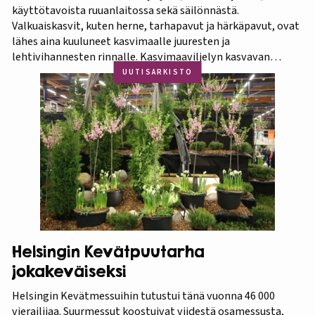
käyttötavoista ruuanlaitossa sekä säilönnästä.
Valkuaiskasvit, kuten herne, tarhapavut ja härkäpavut, ovat
lähes aina kuuluneet kasvimaalle juuresten ja
lehtivihannesten rinnalle. Kasvimaaviljelyn kasvavan
suosion myötä ravitsevien valkuaiskasvien osuutta
UUTISARKISTO
viljelykasveina kannattaa korostaa. Puutarhasta proteiinia -
tietokorttisarja on tarkoitettu kotipuutarhureille, jotka
ovat kiinnostuneita lisäämään kasvisproteiinien määrää
lautasellaan. Kotipuutarhassa voi viljellä monia
valkuaiskasveja,…
Helsingin Kevätpuutarha
jokakeväiseksi
Helsingin Kevätmessuihin tutustui tänä vuonna 46 000
vierailijaa. Suurmessut koostuivat viidestä osamessusta,