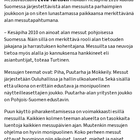
Suomessa järjestettävistä alan messuista parhaimpien
joukkoon ja on siten lunastamassa paikkaansa merkittävänä
alan messutapahtumana.
– Kesäpiha 2010 on ainoat alan messut pohjoisessa
Suomessa. Näin sillä on merkittävä rooli alan tietouden
jakajana ja harrastuksen kohentajana. Messuilta saa neuvoja
tietoa myös alalla jo kannuksensa hankkineet eli
asiantuntijat, toteaa Turtinen.
Messujen teemat ovat: Piha, Puutarha ja Mökkeily. Messut
järjestetään Ouluhallissa ja hallin ulkoalueella. Sekä sisällä
että ulkona on erittäin edustava ja monipuolinen
näytteilleasettajien joukko. Puutarha-alan yritysten joukko
on Pohjois-Suomen edustavin.
Puun käyttö piharakentamisessa on voimakkaasti esillä
messuilla. Kaikkien kolmen teeman alueelta on tasokkaita
luentoja kaikkien messupäivien ajan. Muutenkin messujen
ohjelma on hyvin monipuolinen. Koko perheen messut
ottavat huomioon niin aikuiset, lapset, miehet ja naiset.