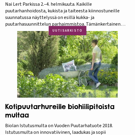
Nai Lert Parkissa 2.–4. helmikuuta. Kaikille
puutarhanhoidosta, kukista ja taiteesta kiinnostuneille
suunnatussa näyttelyssä on esillä kukka- ja
puutarhasuunnittelun parhaimmistoa. Tämänkertainen
tapahtuma on osa Amazing Thailand -teemavuotta, joka
UUTISARKISTO
pyrkii piristämään Thaimaan matkailua entisestään.
Thaimaa tunnetaan erittäin runsaasta ja monipuolisesta
kasvistostaan,…
Kotipuutarhureille biohiilipitoista
multaa
Biolan Istutusmulta on Vuoden Puutarhatuote 2018.
Istutusmulta on innovatiivinen, laadukas ja sopii