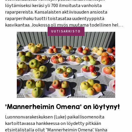
löytämiseksi keräsi yli 700 ilmoitusta vanhoista
raparpereista. Kansalaisten aktiivisuuden ansiosta
raparperihaku tuotti toistasataa uudentyyppistä
kasvikantaa. Joukossa oli myös muutama todellinen helmi.
Koko aineistosta jatkotutkimuksiin pääsi 375 kasvia, joista
UUTISARKISTO
60 prosenttia osoittautui vihreä-punavartiseksi Victoria-
lajikkeeksi. Raparperitutkimus dokumentoitiin vaihe
vaiheelta elokuvaksi ”Raparperin kadonneita geenejä
etsimässä”. Elokuvan ensiesitys ja tutkimustulosten
julkistus…
’Mannerheimin Omena’ on löytynyt
Luonnonvarakeskuksen (Luke) paikallisomenoita
kartoittavassa hankkeessa on löydetty pitkään
etsintälistalla ollut ’Mannerheimin Omena’. Vanha