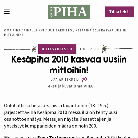
Siirry sisältöön
Tilaa lehti
Valikko
OMA PIHA
/
PIHALLA NYT
/
UUTISARKISTO
/
KESÄPIHA 2010 KASVAA UUSIIN
MITTOIHIN!
UUTISARKISTO
03.05.2010
Kesäpiha 2010 kasvaa uusiin
mittoihin!
JAA ARTIKKELI
Teksti ja kuvat
Oma PIHA
Ouluhallissa helatorstaista lauantaihin (13.-15.5.)
järjestettävillä Kesäpiha 2010 messuilla on tehty uusi
osanottoennätys. Messujen näytteilleasettajien ja
yhteistyökumppaneiden määrä on noin 200.
Messuvastaava
Eeva Turtisen
mukaan Kesäpiha 2010 kuuluu