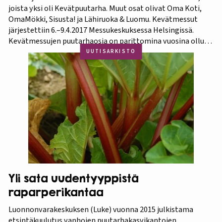
joista yksi oli Kevätpuutarha. Muut osat olivat Oma Koti,
OmaMökki, Sisusta! ja Lähiruoka & Luomu. Kevätmessut
järjestettiin 6.–9.4.2017 Messukeskuksessa Helsingissä.
Kevätmessujen puutarhaosia on parittomina vuosina ollut
Kevätpuutarha ja parillisina Oma Piha -messut. Jatkossa
UUTISARKISTO
joka kevät puutarhanäyttelyn nimi tulee olemaan
Kevätpuutarha. Kevätpuutarhan kumppanina on
Puutarhaliitto.…
Yli sata uudentyyppistä
raparperikantaa
Luonnonvarakeskuksen (Luke) vuonna 2015 julkistama
etsintäkuulutus vanhojen puutarhakasvikantojen