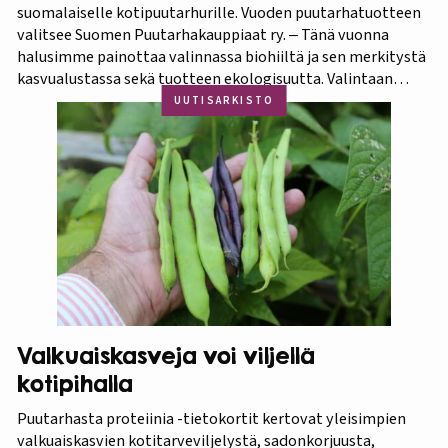
suomalaiselle kotipuutarhurille. Vuoden puutarhatuotteen
valitsee Suomen Puutarhakauppiaat ry. ‒ Tänä vuonna
halusimme painottaa valinnassa biohiiltä ja sen merkitystä
kasvualustassa sekä tuotteen ekologisuutta. Valintaan
vaikuttivat myös luonnonmukaisuus ja kotimaisuus.
UUTISARKISTO
Finaaliin päätyneet tuotteet olivat kaikki biohiilipohjaisia.
Kilpailu oli tasainen, mutta Biolan Istutusmulta antaa
ehdottomasti helpoimmin…
Valkuaiskasveja voi viljellä
kotipihalla
Puutarhasta proteiinia -tietokortit kertovat yleisimpien
valkuaiskasvien kotitarveviljelystä, sadonkorjuusta,