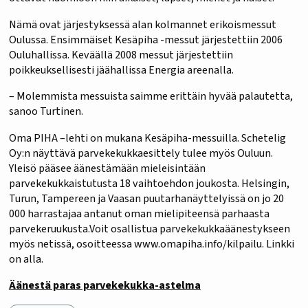
Nämä ovat järjestyksessä alan kolmannet erikoismessut
Oulussa. Ensimmäiset Kesäpiha -messut järjestettiin 2006
Ouluhallissa. Keväällä 2008 messut järjestettiin
poikkeuksellisesti jäähallissa Energia areenalla.
– Molemmista messuista saimme erittäin hyvää palautetta,
sanoo Turtinen.
Oma PIHA –lehti on mukana Kesäpiha-messuilla. Schetelig
Oy:n näyttävä parvekekukkaesittely tulee myös Ouluun.
Yleisö pääsee äänestämään mieleisintään
parvekekukkaistutusta 18 vaihtoehdon joukosta. Helsingin,
Turun, Tampereen ja Vaasan puutarhanäyttelyissä on jo 20
000 harrastajaa antanut oman mielipiteensä parhaasta
parvekeruukusta.Voit osallistua parvekekukkaäänestykseen
myös netissä, osoitteessa www.omapiha.info/kilpailu. Linkki
on alla.
Äänestä paras parvekekukka-astelma