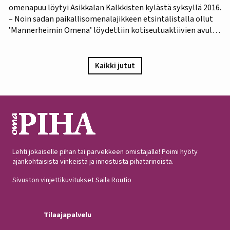
omenapuu löytyi Asikkalan Kalkkisten kylästä syksyllä 2016.
– Noin sadan paikallisomenalajikkeen etsintälistalla ollut
’Mannerheimin Omena’ löydettiin kotiseutuaktiivien avulla.
Omistajien mukaan omenapuu on istutettu viimeistään
1940-luvun lopulla, ja heidän kuvauksensa hedelmästä
vastaa Puutarha-lehden vuosien 1921 ja 1931 kuvauksia,
Kaikki jutut
iloitsee tutkija Maarit Heinonen Lukesta.…
Lehti jokaiselle pihan tai parvekkeen omistajalle! Poimi hyöty
ajankohtaisista vinkeistä ja innostusta pihatarinoista.
Sivuston vinjettikuvitukset Saila Routio
Tilaajapalvelu