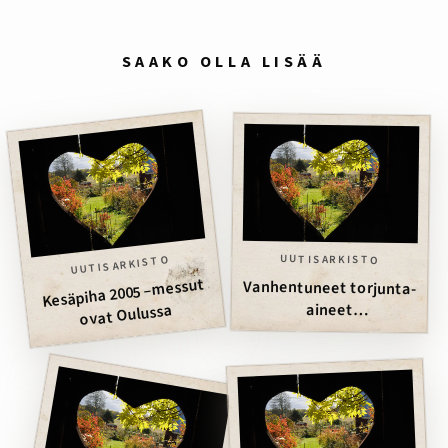
SAAKO OLLA LISÄÄ
UUTISARKISTO
UUTISARKISTO
Kesäpiha 2005 –messut
Vanhentuneet torjunta-
aineet
ovat Oulussa
ongelmajätteeksi