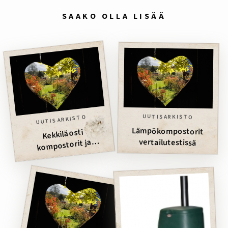
SAAKO OLLA LISÄÄ
UUTISARKISTO
UUTISARKISTO
Lämpökompostorit
Kekkilä osti
vertailutestissä
kompostorit ja
kuivakäymälät Lassila &
Tikanojalta