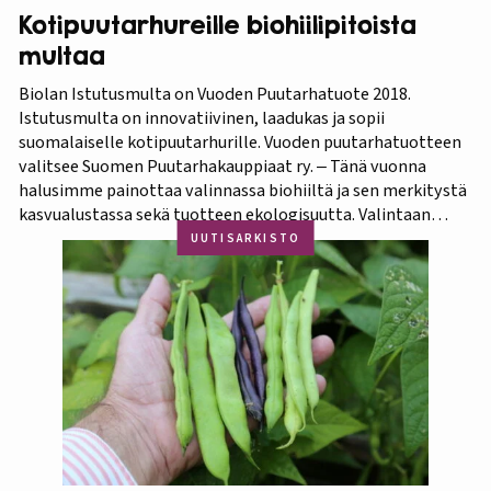
Kotipuutarhureille biohiilipitoista
multaa
Biolan Istutusmulta on Vuoden Puutarhatuote 2018.
Istutusmulta on innovatiivinen, laadukas ja sopii
suomalaiselle kotipuutarhurille. Vuoden puutarhatuotteen
valitsee Suomen Puutarhakauppiaat ry. ‒ Tänä vuonna
halusimme painottaa valinnassa biohiiltä ja sen merkitystä
kasvualustassa sekä tuotteen ekologisuutta. Valintaan
vaikuttivat myös luonnonmukaisuus ja kotimaisuus.
UUTISARKISTO
Finaaliin päätyneet tuotteet olivat kaikki biohiilipohjaisia.
Kilpailu oli tasainen, mutta Biolan Istutusmulta antaa
ehdottomasti helpoimmin…