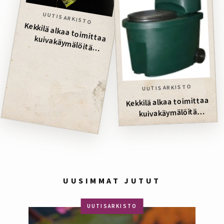
UUTISARKISTO
Kekkilä alkaa toim
ittaa kuivakäym
älöitä
Venäjälle
UUTISARKISTO
Kekkilä alkaa toimittaa
kuivakäymälöitä
Venäjälle
UUSIMMAT JUTUT
UUTISARKISTO