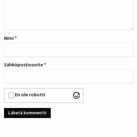
Nimi
*
Sähköpostiosoite
*
En ole robotti