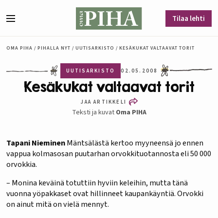
Siirry sisältöön
Tilaa lehti
Valikko
OMA PIHA
/
PIHALLA NYT
/
UUTISARKISTO
/
KESÄKUKAT VALTAAVAT TORIT
UUTISARKISTO
02.05.2008
Kesäkukat valtaavat torit
JAA ARTIKKELI
Teksti ja kuvat
Oma PIHA
Tapani Nieminen
Mäntsälästä kertoo myyneensä jo ennen
vappua kolmasosan puutarhan orvokkituotannosta eli 50 000
orvokkia.
– Monina keväinä totuttiin hyviin keleihin, mutta tänä
vuonna yöpakkaset ovat hillinneet kaupankäyntiä. Orvokki
on ainut mitä on vielä mennyt.