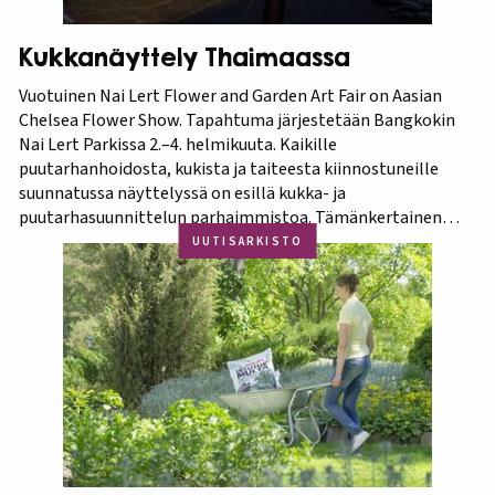
Kukkanäyttely Thaimaassa
Vuotuinen Nai Lert Flower and Garden Art Fair on Aasian
Chelsea Flower Show. Tapahtuma järjestetään Bangkokin
Nai Lert Parkissa 2.–4. helmikuuta. Kaikille
puutarhanhoidosta, kukista ja taiteesta kiinnostuneille
suunnatussa näyttelyssä on esillä kukka- ja
puutarhasuunnittelun parhaimmistoa. Tämänkertainen
tapahtuma on osa Amazing Thailand -teemavuotta, joka
UUTISARKISTO
pyrkii piristämään Thaimaan matkailua entisestään.
Thaimaa tunnetaan erittäin runsaasta ja monipuolisesta
kasvistostaan,…