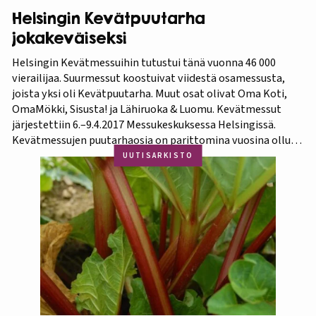
Helsingin Kevätpuutarha
jokakeväiseksi
Helsingin Kevätmessuihin tutustui tänä vuonna 46 000
vierailijaa. Suurmessut koostuivat viidestä osamessusta,
joista yksi oli Kevätpuutarha. Muut osat olivat Oma Koti,
OmaMökki, Sisusta! ja Lähiruoka & Luomu. Kevätmessut
järjestettiin 6.–9.4.2017 Messukeskuksessa Helsingissä.
Kevätmessujen puutarhaosia on parittomina vuosina ollut
Kevätpuutarha ja parillisina Oma Piha -messut. Jatkossa
UUTISARKISTO
joka kevät puutarhanäyttelyn nimi tulee olemaan
Kevätpuutarha. Kevätpuutarhan kumppanina on
Puutarhaliitto.…