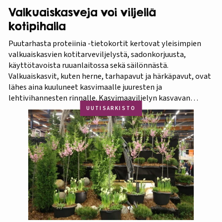
Valkuaiskasveja voi viljellä
kotipihalla
Puutarhasta proteiinia -tietokortit kertovat yleisimpien
valkuaiskasvien kotitarveviljelystä, sadonkorjuusta,
käyttötavoista ruuanlaitossa sekä säilönnästä.
Valkuaiskasvit, kuten herne, tarhapavut ja härkäpavut, ovat
lähes aina kuuluneet kasvimaalle juuresten ja
lehtivihannesten rinnalle. Kasvimaaviljelyn kasvavan
suosion myötä ravitsevien valkuaiskasvien osuutta
UUTISARKISTO
viljelykasveina kannattaa korostaa. Puutarhasta proteiinia -
tietokorttisarja on tarkoitettu kotipuutarhureille, jotka
ovat kiinnostuneita lisäämään kasvisproteiinien määrää
lautasellaan. Kotipuutarhassa voi viljellä monia
valkuaiskasveja,…