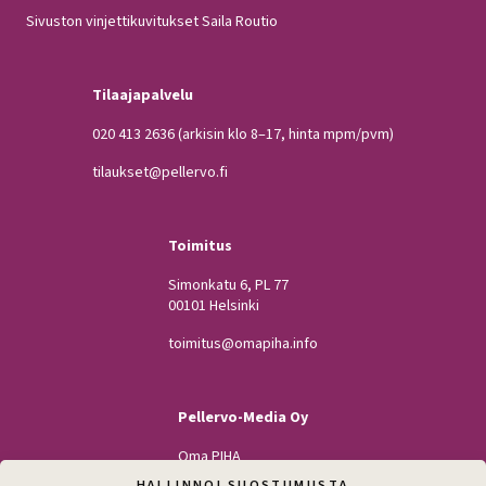
Sivuston vinjettikuvitukset Saila Routio
Tilaajapalvelu
020 413 2636
(arkisin klo 8–17, hinta mpm/pvm)
tilaukset@pellervo.fi
Toimitus
Simonkatu 6, PL 77
00101 Helsinki
toimitus@omapiha.info
Pellervo-Media Oy
Oma PIHA
HALLINNOI SUOSTUMUSTA