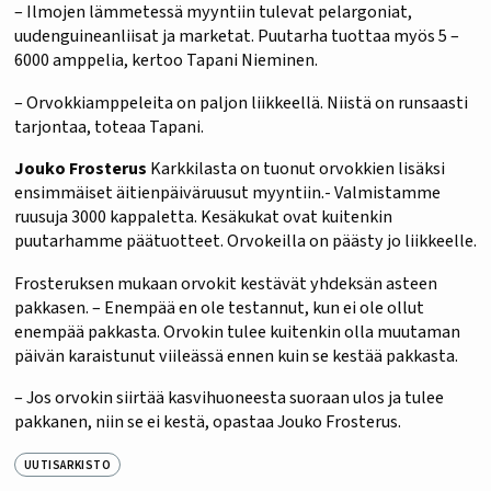
– Ilmojen lämmetessä myyntiin tulevat pelargoniat,
uudenguineanliisat ja marketat. Puutarha tuottaa myös 5 –
6000 amppelia, kertoo Tapani Nieminen.
– Orvokkiamppeleita on paljon liikkeellä. Niistä on runsaasti
tarjontaa, toteaa Tapani.
Jouko Frosterus
Karkkilasta on tuonut orvokkien lisäksi
ensimmäiset äitienpäiväruusut myyntiin.- Valmistamme
ruusuja 3000 kappaletta. Kesäkukat ovat kuitenkin
puutarhamme päätuotteet. Orvokeilla on päästy jo liikkeelle.
Frosteruksen mukaan orvokit kestävät yhdeksän asteen
pakkasen. – Enempää en ole testannut, kun ei ole ollut
enempää pakkasta. Orvokin tulee kuitenkin olla muutaman
päivän karaistunut viileässä ennen kuin se kestää pakkasta.
– Jos orvokin siirtää kasvihuoneesta suoraan ulos ja tulee
pakkanen, niin se ei kestä, opastaa Jouko Frosterus.
UUTISARKISTO