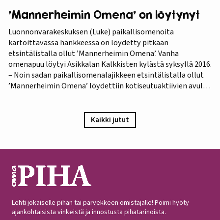
’Mannerheimin Omena’ on löytynyt
Luonnonvarakeskuksen (Luke) paikallisomenoita
kartoittavassa hankkeessa on löydetty pitkään
etsintälistalla ollut ’Mannerheimin Omena’. Vanha
omenapuu löytyi Asikkalan Kalkkisten kylästä syksyllä 2016.
– Noin sadan paikallisomenalajikkeen etsintälistalla ollut
’Mannerheimin Omena’ löydettiin kotiseutuaktiivien avulla.
Omistajien mukaan omenapuu on istutettu viimeistään
1940-luvun lopulla, ja heidän kuvauksensa hedelmästä
vastaa Puutarha-lehden vuosien 1921 ja 1931 kuvauksia,
Kaikki jutut
iloitsee tutkija Maarit Heinonen Lukesta.…
Lehti jokaiselle pihan tai parvekkeen omistajalle! Poimi hyöty
ajankohtaisista vinkeistä ja innostusta pihatarinoista.