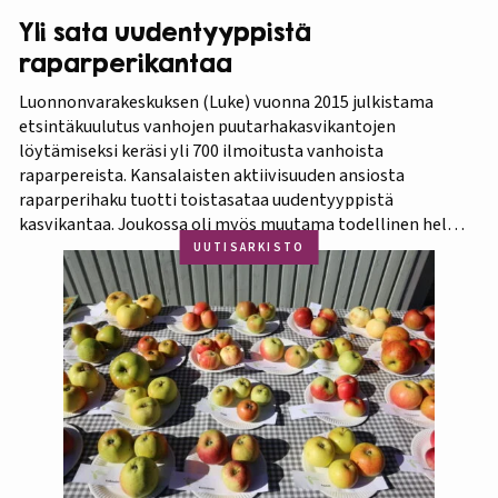
Yli sata uudentyyppistä
raparperikantaa
Luonnonvarakeskuksen (Luke) vuonna 2015 julkistama
etsintäkuulutus vanhojen puutarhakasvikantojen
löytämiseksi keräsi yli 700 ilmoitusta vanhoista
raparpereista. Kansalaisten aktiivisuuden ansiosta
raparperihaku tuotti toistasataa uudentyyppistä
kasvikantaa. Joukossa oli myös muutama todellinen helmi.
Koko aineistosta jatkotutkimuksiin pääsi 375 kasvia, joista
UUTISARKISTO
60 prosenttia osoittautui vihreä-punavartiseksi Victoria-
lajikkeeksi. Raparperitutkimus dokumentoitiin vaihe
vaiheelta elokuvaksi ”Raparperin kadonneita geenejä
etsimässä”. Elokuvan ensiesitys ja tutkimustulosten
julkistus…