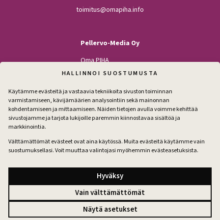
toimitus@omapiha.info
Pellervo-Media Oy
Oma PIHA
Kodin Pellervo
HALLINNOI SUOSTUMUSTA
Maatilan Pellervo
Käytämme evästeitä ja vastaavia tekniikoita sivuston toiminnan
varmistamiseen, kävijämäärien analysointiin sekä mainonnan
kohdentamiseen ja mittaamiseen. Näiden tietojen avulla voimme kehittää
sivustojamme ja tarjota lukijoille paremmin kiinnostavaa sisältöä ja
Seuraa
markkinointia.
Facebook
Instagram
Välttämättömät evästeet ovat aina käytössä. Muita evästeitä käytämme vain
suostumuksellasi. Voit muuttaa valintojasi myöhemmin evästeasetuksista.
Tilaa pihakirje
Hyväksy
Vain välttämättömät
Tilausehdot
Näytä asetukset
Tietosuoja
Evästeet
Evästeasetukset