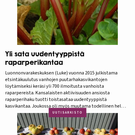
Yli sata uudentyyppistä
raparperikantaa
Luonnonvarakeskuksen (Luke) vuonna 2015 julkistama
etsintäkuulutus vanhojen puutarhakasvikantojen
löytämiseksi keräsi yli 700 ilmoitusta vanhoista
raparpereista. Kansalaisten aktiivisuuden ansiosta
raparperihaku tuotti toistasataa uudentyyppistä
kasvikantaa. Joukossa oli myös muutama todellinen helmi.
Koko aineistosta jatkotutkimuksiin pääsi 375 kasvia, joista
UUTISARKISTO
60 prosenttia osoittautui vihreä-punavartiseksi Victoria-
lajikkeeksi. Raparperitutkimus dokumentoitiin vaihe
vaiheelta elokuvaksi ”Raparperin kadonneita geenejä