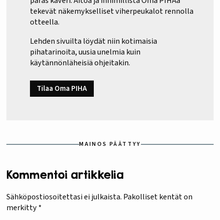
paras kaveri. Aitoa ja inhimillistä Oma PIHAa
tekevät näkemykselliset viherpeukalot rennolla
otteella.
Lehden sivuilta löydät niin kotimaisia
pihatarinoita, uusia unelmia kuin
käytännönläheisiä ohjeitakin.
Tilaa Oma PIHA
MAINOS PÄÄTTYY
Kommentoi artikkelia
Sähköpostiosoitettasi ei julkaista.
Pakolliset kentät on
merkitty
*