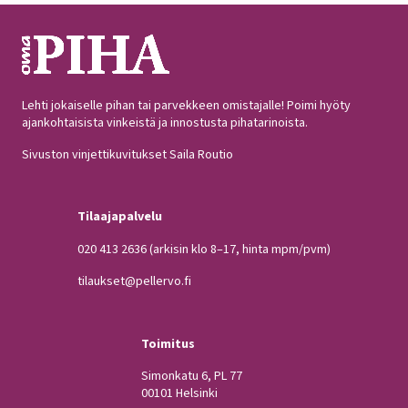
Lehti jokaiselle pihan tai parvekkeen omistajalle! Poimi hyöty
ajankohtaisista vinkeistä ja innostusta pihatarinoista.
Sivuston vinjettikuvitukset Saila Routio
Tilaajapalvelu
020 413 2636
(arkisin klo 8–17, hinta mpm/pvm)
tilaukset@pellervo.fi
Toimitus
Simonkatu 6, PL 77
00101 Helsinki