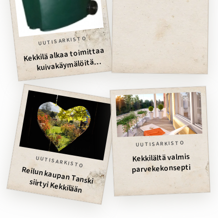
Venäjälle
UUTISARKISTO
Kekkilä alkaa toimittaa
kuivakäymälöitä
Venäjälle
UUTISARKISTO
Kekkilältä valmis
UUTISARKISTO
parvekekonsepti
Reilun kaupan Tanski siirtyi Kekkilään