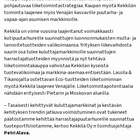
pohjautuvaa liiketoimintastrategiaa. Kaupan myötä Kekkilän
toiminta laajenee myös Venäjän kasvaville puutarha- ja
vapaa-ajan asumisen markkinoille.
Kekkilä on viime vuosina laajentanut voimakkaasti
kotipuutarhureille suunnattujen luonnonmukaisten multa- ja
lannoitetuotteiden valikoimaansa. Yrityksen liikevaihdosta
suurin osa tulee kuluttajamarkkinoille suunnattujen
harrastajatuotteiden myynnistä ja nyt tehtävä
liiketoimintakauppa vahvistaa Kekkilän kyseistä
tuotevalikoimaa ja markkina-asemaa entisestään. Lassila &
Tikanojalta ostettavan Eco-tuotteiden liiketoiminnan
myötä Kekkilä laajenee Venäjälle. Liiketoimintapotentiaalia
nähdään erityisesti Pietarin ja Moskovan alueilla.
– Tasaisesti kehittyvät kuluttajamarkkinat ja kestävän
kehityksen trendin jatkuva voimistuminen ovat tukeneet
päätöstämme kehittää harrastajapuutarhureille suunnattua
tuoteportfoliotamme, kertoo Kekkilä Oy:n toimitusjohtaja
Petri Alava.