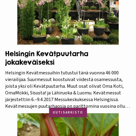
lautasellaan. Kotipuutarhassa voi viljellä monia
valkuaiskasveja,…
Helsingin Kevätpuutarha
jokakeväiseksi
Helsingin Kevätmessuihin tutustui tänä vuonna 46 000
vierailijaa. Suurmessut koostuivat viidestä osamessusta,
joista yksi oli Kevätpuutarha. Muut osat olivat Oma Koti,
OmaMökki, Sisusta! ja Lähiruoka & Luomu. Kevätmessut
järjestettiin 6.–9.4.2017 Messukeskuksessa Helsingissä.
Kevätmessujen puutarhaosia on parittomina vuosina ollut
Kevätpuutarha ja parillisina Oma Piha -messut. Jatkossa
UUTISARKISTO
joka kevät puutarhanäyttelyn nimi tulee olemaan
Kevätpuutarha. Kevätpuutarhan kumppanina on
Puutarhaliitto.…