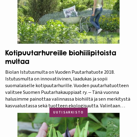
Kotipuutarhureille biohiilipitoista
multaa
Biolan Istutusmulta on Vuoden Puutarhatuote 2018.
Istutusmulta on innovatiivinen, laadukas ja sopii
suomalaiselle kotipuutarhurille. Vuoden puutarhatuotteen
valitsee Suomen Puutarhakauppiaat ry. ‒ Tänä vuonna
halusimme painottaa valinnassa biohiiltä ja sen merkitystä
kasvualustassa sekä tuotteen ekologisuutta. Valintaan
vaikuttivat myös luonnonmukaisuus ja kotimaisuus.
UUTISARKISTO
Finaaliin päätyneet tuotteet olivat kaikki biohiilipohjaisia.
Kilpailu oli tasainen, mutta Biolan Istutusmulta antaa
ehdottomasti helpoimmin…