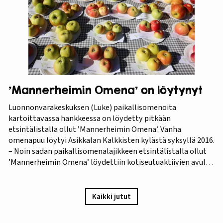
etsimässä”. Elokuvan ensiesitys ja tutkimustulosten
julkistus…
’Mannerheimin Omena’ on löytynyt
Luonnonvarakeskuksen (Luke) paikallisomenoita
kartoittavassa hankkeessa on löydetty pitkään
etsintälistalla ollut ’Mannerheimin Omena’. Vanha
omenapuu löytyi Asikkalan Kalkkisten kylästä syksyllä 2016.
– Noin sadan paikallisomenalajikkeen etsintälistalla ollut
’Mannerheimin Omena’ löydettiin kotiseutuaktiivien avulla.
Omistajien mukaan omenapuu on istutettu viimeistään
1940-luvun lopulla, ja heidän kuvauksensa hedelmästä
vastaa Puutarha-lehden vuosien 1921 ja 1931 kuvauksia,
Kaikki jutut
iloitsee tutkija Maarit Heinonen Lukesta.…