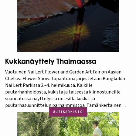
Kukkanäyttely Thaimaassa
Vuotuinen Nai Lert Flower and Garden Art Fair on Aasian
Chelsea Flower Show. Tapahtuma järjestetään Bangkokin
Nai Lert Parkissa 2.–4. helmikuuta. Kaikille
puutarhanhoidosta, kukista ja taiteesta kiinnostuneille
suunnatussa näyttelyssä on esillä kukka- ja
puutarhasuunnittelun parhaimmistoa. Tämänkertainen
tapahtuma on osa Amazing Thailand -teemavuotta, joka
UUTISARKISTO
pyrkii piristämään Thaimaan matkailua entisestään.
Thaimaa tunnetaan erittäin runsaasta ja monipuolisesta
kasvistostaan,…