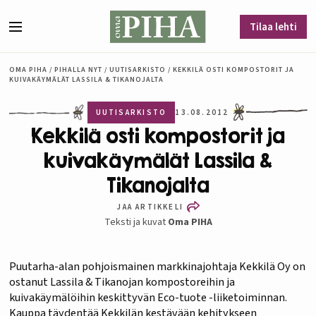
Siirry sisältöön
Tilaa lehti
Valikko
OMA PIHA
/
PIHALLA NYT
/
UUTISARKISTO
/
KEKKILÄ OSTI KOMPOSTORIT JA
KUIVAKÄYMÄLÄT LASSILA & TIKANOJALTA
UUTISARKISTO
13.08.2012
Kekkilä osti kompostorit ja
kuivakäymälät Lassila &
Tikanojalta
JAA ARTIKKELI
Teksti ja kuvat
Oma PIHA
Puutarha-alan pohjoismainen markkinajohtaja Kekkilä Oy on
ostanut Lassila & Tikanojan kompostoreihin ja
kuivakäymälöihin keskittyvän Eco-tuote -liiketoiminnan.
Kauppa täydentää Kekkilän kestävään kehitykseen