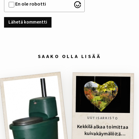
En ole robotti
SAAKO OLLA LISÄÄ
UUTISARKISTO
Kekkilä alkaa toimittaa
kuivakäymälöitä