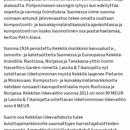
alaisuutta. Pohjoismaisen sesongin lyhyys kun edellyttää
nopeita ja varmoja toimituksia. Suomessa viime vuonna
voimaan astunut jätevesiasetus tekee omalta osaltaan
kompostointi- ja kuivakäymäläratkaisuista ajankohtaisia ja
kompostointi on lisäksi luonnollinen osa puutarhaelämää,
kertoo Petri Alava.
Vuonna 1924 perustettu Kekkilä markkinoi kasvualusta-,
lannoite- ja katetuotteita Suomessa ja Euroopassa Kekkilä-
brändillä. Ruotsissa, Norjassa ja Tanskassa yhtiö toimii
Hasselfors Garden-nimellä. Lassila & Tikanojalta nyt
ostettavan liiketoiminnan myötä Kekkilä laajenee Pietariin
ja Moskovaan. Kompostori- ja kuivakäymälämarkkinoilla
nähdään runsaasti kasvupotentiaalia myös Ruotsissa ja
Norjassa. Kekkilän liikevaihto vuonna 2011 oli noin 90 MEUR
ja Lassila & Tikanojalta ostettavan liiketoiminnan liikevaihto
noin 4 MEUR.
Suurin osa Kekkilän liikevaihdosta tulee
kuluttajamarkkinoille suunnattujen harrastajatuotteiden
myynnistä. Ammattiviljelijöille tarkoitetut kasvualustat