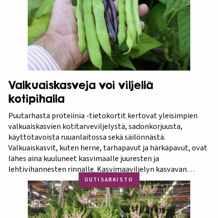
Valkuaiskasveja voi viljellä
kotipihalla
Puutarhasta proteiinia -tietokortit kertovat yleisimpien
valkuaiskasvien kotitarveviljelystä, sadonkorjuusta,
käyttötavoista ruuanlaitossa sekä säilönnästä.
Valkuaiskasvit, kuten herne, tarhapavut ja härkäpavut, ovat
lähes aina kuuluneet kasvimaalle juuresten ja
lehtivihannesten rinnalle. Kasvimaaviljelyn kasvavan
suosion myötä ravitsevien valkuaiskasvien osuutta
UUTISARKISTO
viljelykasveina kannattaa korostaa. Puutarhasta proteiinia -
tietokorttisarja on tarkoitettu kotipuutarhureille, jotka
ovat kiinnostuneita lisäämään kasvisproteiinien määrää