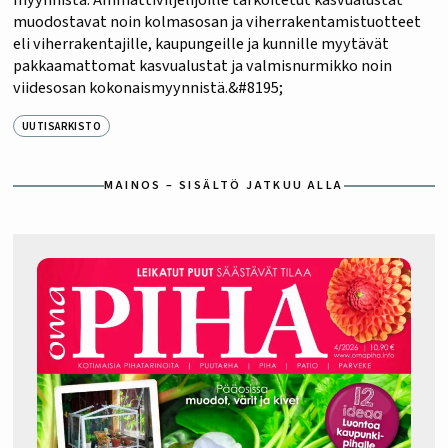
muodostavat noin kolmasosan ja viherrakentamistuotteet
eli viherrakentajille, kaupungeille ja kunnille myytävät
pakkaamattomat kasvualustat ja valmisnurmikko noin
viidesosan kokonaismyynnistä.&#8195;
UUTISARKISTO
MAINOS – SISÄLTÖ JATKUU ALLA