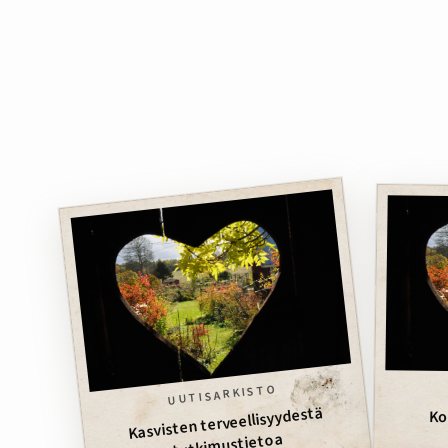
UUTISARKISTO
Kasvisten terveellisyydestä
Ko
tutkimustietoa