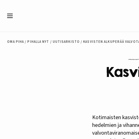
Siirry sisältöön
Valikko
OMA PIHA
/
PIHALLA NYT
/
UUTISARKISTO
/
KASVISTEN ALKUPERÄÄ VALVOT
Kasv
Kotimaisten kasvisten saavuttua kauppoihin ja toreille on hyvä ollaerityisen tarkka marjojen,
hedelmien ja vihanne
valvontaviranomaise