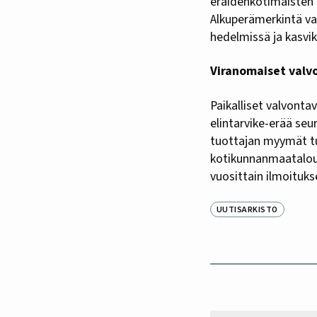
eräidenkotimaisten ka
Alkuperämerkintä va
hedelmissä ja kasvi
Viranomaiset valv
Paikalliset valvonta
elintarvike-erää seu
tuottajan myymät tu
kotikunnanmaatalouss
vuosittain ilmoitukse
UUTISARKISTO