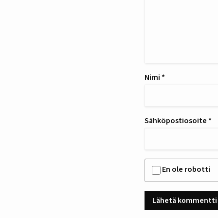
Nimi
*
Sähköpostiosoite
*
En ole robotti