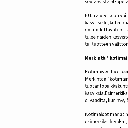
seuraavista alkuperä
EU:n alueella on voi
kasvikselle, kuten m
on merkittävätuotte
tulee näiden kasvist
tai tuotteen välitt
Merkintä ”kotimain
Kotimaisen tuotteen
Merkintää ”kotimain
tuotantopaikkakunta
kasviksia.Esimerkik
ei vaadita, kun myyj
Kotimaiset marjat m
esimerkiksi herukat