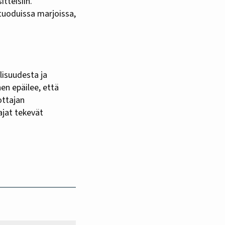
itteisiin.
tuoduissa marjoissa,
lisuudesta ja
nen epäilee, että
ottajan
ajat tekevät