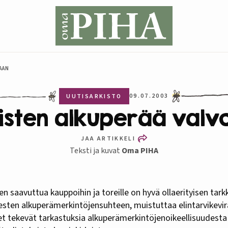
AAN
09.07.2003
UUTISARKISTO
isten alkuperää valv
JAA ARTIKKELI
Teksti ja kuvat
Oma PIHA
sten alkuperämerkintöjensuhteen, muistuttaa elintarvikevira
t tekevät tarkastuksia alkuperämerkintöjenoikeellisuudesta j