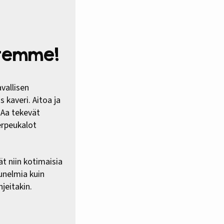
htemme!
vallisen
 kaveri. Aitoa ja
HAa tekevät
erpeukalot
ät niin kotimaisia
 unelmia kuin
jeitakin.