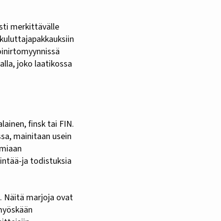
sti merkittävälle
 kuluttajapakkauksiin
oinirtomyynnissä
alla, joko laatikossa
inen, finsk tai FIN.
sa, mainitaan usein
amiaan
ntää-ja todistuksia
. Näitä marjoja ovat
 myöskään