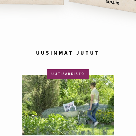
Kasvisten syöntiä juurrutetaan lapsiin
UUSIMMAT JUTUT
UUTISARKISTO