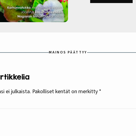
MAINOS PÄÄTTYY
tikkelia
i ei julkaista.
Pakolliset kentät on merkitty
*