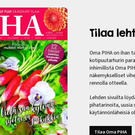
Tilaa le
Oma PIHA on ihan ta
kotipuutarhurin paras
inhimillistä Oma PI
näkemykselliset vih
rennolla otteella.
Lehden sivuilta löyd
pihatarinoita, uusia
käytännönläheisiä oh
Tilaa Oma PIHA