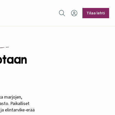
Hae sivustolta
Tilaa lehti
otaan
sto. Paikalliset
a elintarvike-erää