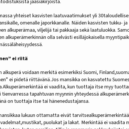
todistuksista jaasiakirjoista.
massa yhteiset kasvisten laatuvaatimukset yli 30taloudellise
ansikalle, omenalle japorkkanalle. Näiden kasvisten tukku- ja
en alkuperämaa, viljelijä tai pakkaaja sekä laatuluokka. Sam
en alkuperämerkinnän olla selvästi esilläjokaisella myyntipaik
ömässäläheisyydessä.
en” ei riitä
 alkuperä voidaan merkitä esimerkiksi Suomi, Finland,suomala
en” ei pidetä riittävänä.Jos mansikka on kasvatettu Suomes
.Alkuperämerkintää ei vaadita, kun tuottaja itse myy tuott
si tienvarressa tapahtuvan myynnin yhteydessä alkuperämerki
änä on tuottaja itse tai hänenedustajansa.
ansikkaa lukuun ottamatta eivät tarvitsealkuperämerkintää
, vadelmat,mustikat, puolukat ja lakat. Merkintää ei vaadita