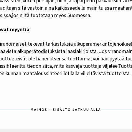
svisten, kuten persiljan, tillin ja raparperin pakkauksiintai es
aditaan sitä vastoin aina kaikissaedellä mainituissa maahan
ksissa,jos niitä tuotetaan myös Suomessa.
ovat myyntiä
viranomaiset tekevät tarkastuksia alkuperämerkintöjenoikeel
raavista alkuperätodistuksista jaasiakirjoista. Jos viranomai
otteeteivät ole hänen itsensä tuottamia, voi hän pyytää tu
ihteeriltä tiedon siitä, mitä kasveja tuottaja viljelee.Tuott
n kunnan maataloussihteerilletilalla viljeltävistä tuotteista.
MAINOS – SISÄLTÖ JATKUU ALLA