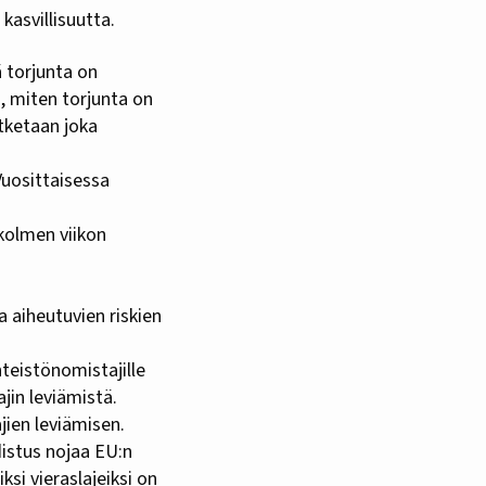
kasvillisuutta.
ä torjunta on
n, miten torjunta on
atketaan joka
Vuosittaisessa
kolmen viikon
a aiheutuvien riskien
nteistönomistajille
ajin leviämistä.
jien leviämisen.
distus nojaa EU:n
ksi vieraslajeiksi on