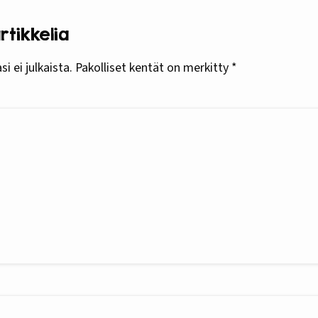
tikkelia
i ei julkaista.
Pakolliset kentät on merkitty
*