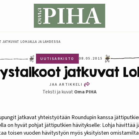
 JATKUVAT LOHJALLA JA LAHDESSA
08.05.2015
UUTISARKISTO
ystalkoot jatkuvat Lo
JAA ARTIKKELI
Teksti ja kuvat
Oma PIHA
la on hyvät pohjat jättiputkien hävitykselle: Lohja hävittää j
ttaa toisen vuoden hävitystyön myös yksityisten omistamilta