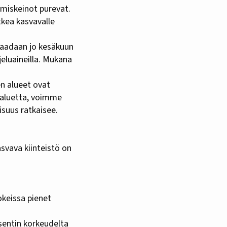
ämiskeinot purevat.
tkea kasvavalle
saadaan jo kesäkuun
jeluaineilla. Mukana
en alueet ovat
a-aluetta, voimme
isuus ratkaisee.
asvava kiinteistö on
okeissa pienet
 sentin korkeudelta