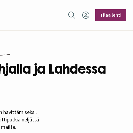
Hae sivustolta
Tilaa lehti
hjalla ja Lahdessa
ättiputkia neljättä
 mailta.