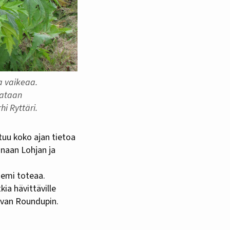
a vaikeaa.
vataan
i Ryttäri.
tuu koko ajan tietoa
onaan Lohjan ja
iemi toteaa.
ia hävittäville
tavan Roundupin.