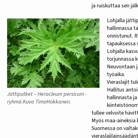
ja ruiskuttaa sen jä
Lohjalla jätt
hallinnassa t
onnistunut. R
tapauksessa 
Lohjalla kasv
torjunnassa k
Neuvontaan j
työaika.
Vieraslajit tul
Hallitus antoi
Jättiputket – Heracleum persicum -
hallinnasta j
ryhmä.Kuva TimoHokkanen.
kiinteistönom
tullee velvoite hävit
Myös maa-aineksia kä
Suomessa on valtaku
vieraslajilainsäädänt