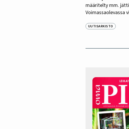
määritelty mm. jättip
Voimassaolevassa vie
UUTISARKISTO