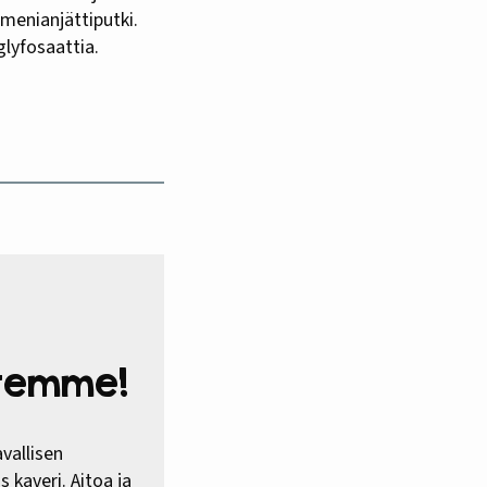
rmenianjättiputki.
glyfosaattia.
htemme!
vallisen
 kaveri. Aitoa ja