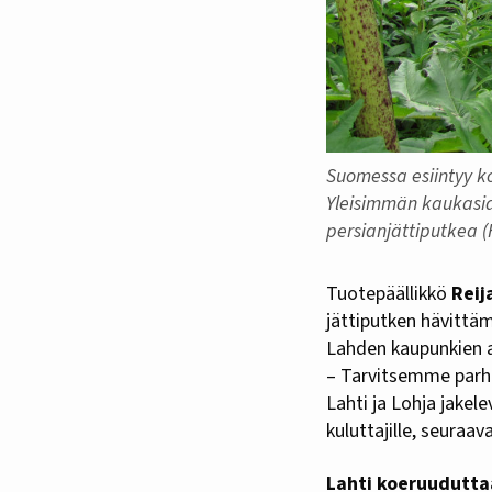
Suomessa esiintyy ko
Yleisimmän kaukasia
persianjättiputkea (
Tuotepäällikkö
Reij
jättiputken hävittä
Lahden kaupunkien al
– Tarvitsemme parha
Lahti ja Lohja jakel
kuluttajille, seuraa
Lahti koeruudutta