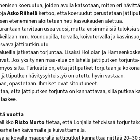
enisen koeruutua, joiden avulla katsotaan, miten eri hävitt
oja
Asko Riihelä
kertoo, että koeruudut perustetaan jättipu
misen eteneminen aloitetaan heti kasvukauden alettua.
eurantaan tarvitaan usea vuosi, mutta ensimmäisiä tuloksia 
keillaan mm. Roundupilla, tervalla, koivutervalla ja kasvinsuo
svava jättiputkiruutu.
lueilla jatketaan torjuntaa. Lisäksi Hollolan ja Hämeenkosk
vat. Jos yksityinen maa-alue on lähellä jättiputken torjunt
 myös siltä. Tärkeätä on, että jättiputket torjutaan ja kokona
jättiputken hävitysyhteistyö on otettu hyvin vastaan.
aan, opastetaan. Ihmiset ovat sitoutuneet.
taa, että jättiputken torjunta on kannattavaa, sillä putkea k
 laskee.
ttä vuotta
ällikkö
Risto Murto
tietää, että Lohjalla tehdyissä torjuntak
arhaiten kaivamalla ja kuivattamalla.
sa ja kovalla maaperällä jättiputket kannattaa niittää 20–30