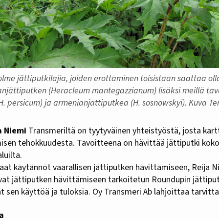
lme jättiputkilajia, joiden erottaminen toisistaan saattaa oll
njättiputken (Heracleum mantegazzianum) lisäksi meillä ta
H. persicum) ja armenianjättiputkea (H. sosnowskyi). Kuva Terh
a Niemi
Transmeriltä on tyytyväinen yhteistyöstä, josta kart
misen tehokkuudesta. Tavoitteena on hävittää jättiputki kok
uilta.
at käytännöt vaarallisen jättiputken hävittämiseen, Reija N
evat jättiputken hävittämiseen tarkoitetun Roundupin jättiputk
vat sen käyttöä ja tuloksia. Oy Transmeri Ab lahjoittaa tarvit
a