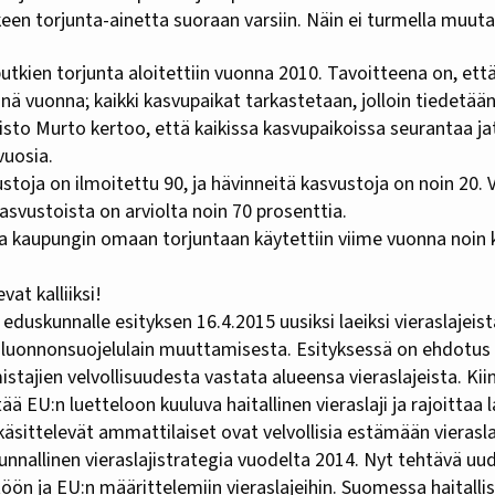
lkeen torjunta-ainetta suoraan varsiin. Näin ei turmella muuta 
iputkien torjunta aloitettiin vuonna 2010. Tavoitteena on, ett
änä vuonna; kaikki kasvupaikat tarkastetaan, jolloin tiedetää
isto Murto kertoo, että kaikissa kasvupaikoissa seurantaa j
vuosia.
ustoja on ilmoitettu 90, ja hävinneitä kasvustoja on noin 20. 
asvustoista on arviolta noin 70 prosenttia.
a kaupungin omaan torjuntaan käytettiin viime vuonna noin 
evat kalliiksi!
 eduskunnalle esityksen 16.4.2015 uusiksi laeiksi vieraslajeist
a luonnonsuojelulain muuttamisesta. Esityksessä on ehdotus
istajien velvollisuudesta vastata alueensa vieraslajeista. Kii
tää EU:n luetteloon kuuluva haitallinen vieraslaji ja rajoittaa l
sittelevät ammattilaiset ovat velvollisia estämään vierasla
nnallinen vieraslajistrategia vuodelta 2014. Nyt tehtävä uu
öön ja EU:n määrittelemiin vieraslajeihin. Suomessa haitallisi