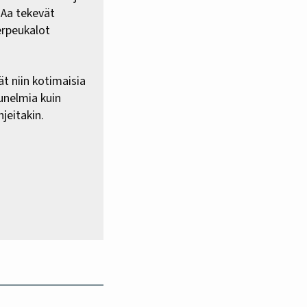
HAa tekevät
erpeukalot
ät niin kotimaisia
 unelmia kuin
jeitakin.