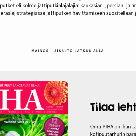
utket eli kolme jättiputkialajalajia: kaukasian-, persian- ja a
raslajistrategiassa jättiputken hävittämiseen suositellaan 
MAINOS – SISÄLTÖ JATKUU ALLA
Tilaa le
Oma PIHA on ihan ta
kotipuutarhurin paras