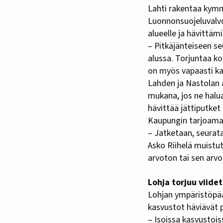
Lahti rakentaa kymm
Luonnonsuojeluvalv
alueelle ja hävittä
– Pitkäjänteiseen s
alussa. Torjuntaa ko
on myös vapaasti ka
Lahden ja Nastolan a
mukana, jos ne halua
hävittää jättiputket
Kaupungin tarjoama 
– Jatketaan, seurat
Asko Riihelä muistut
arvoton tai sen arvo
Lohja torjuu viide
Lohjan ympäristöpä
kasvustot häviävät p
– Isoissa kasvustois