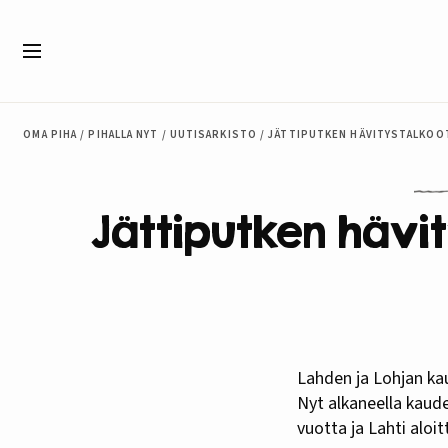
Siirry sisältöön
Valikko
OMA PIHA
/
PIHALLA NYT
/
UUTISARKISTO
/
JÄTTIPUTKEN HÄVITYSTALKOOT
Jättiputken hävit
Lahden ja Lohjan kaupungit jatkavat yhteistyötään Roundupin kanssa jättiputkien hävittämiseksi.
Nyt alkaneella kaudel
vuotta ja Lahti aloi