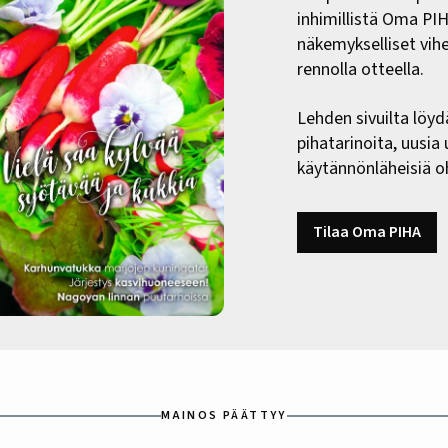
inhimillistä Oma PI
näkemykselliset vih
rennolla otteella.
Lehden sivuilta löyd
pihatarinoita, uusia
käytännönläheisiä oh
Tilaa Oma PIHA
MAINOS PÄÄTTYY