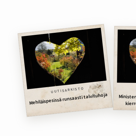
UUTISARKISTO
Mehiläispesissä runsaasti talvituhoja
kierrost