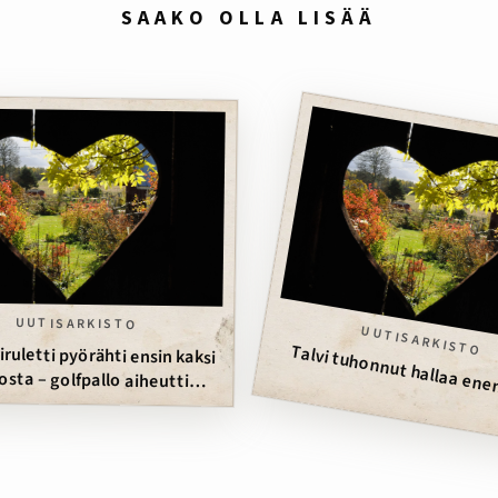
SAAKO OLLA LISÄÄ
UUTISARKISTO
UUTISARKISTO
Talvi tuhonnut hallaa e
a – golfpallo aiheutti
Ministeriruletti pyörähti ensin kaksi
kolmannen