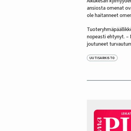
Alkukesän kylmyyde
ansiosta omenat ova
ole haitanneet ome
Tuoteryhmäpäällikkö
nopeasti ehtynyt. –
joutuneet turvautum
UUTISARKISTO