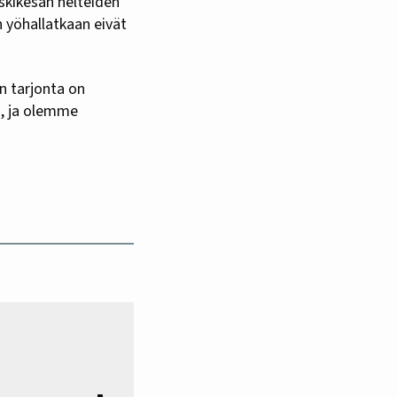
kikesän helteiden
 yöhallatkaan eivät
n tarjonta on
a, ja olemme