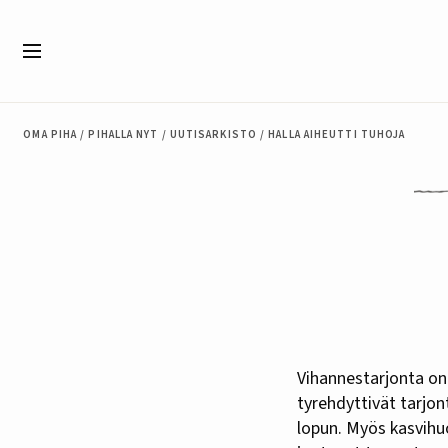
Siirry sisältöön
Valikko
OMA PIHA
/
PIHALLA NYT
/
UUTISARKISTO
/
HALLA AIHEUTTI TUHOJA
Vihannestarjonta on vaihtunut yltäkylläisyydestä niukkuuteen. Elokuun viileät säät ja sateet
tyrehdyttivät tarjon
lopun. Myös kasvihu