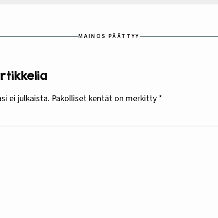
MAINOS PÄÄTTYY
tikkelia
i ei julkaista.
Pakolliset kentät on merkitty
*