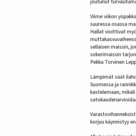
joutunut turvautuma
Viime viikon yöpakka
suuressa osassa maat
Hallat vioittivat my
muttakasvuvaiheessa
sellaisen maissin, jo
sokerimaissin tarjon
Pekka Torvinen Lepp
Lämpimät säät ilahdu
Suomessa ja rannikk
kastelemaan, mikäli s
satokaudenarvioidaa
Varastovihanneksist
korjuu käynnistyy ens