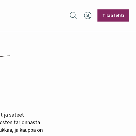
Hae sivustolta
Tilaa lehti
nesten tarjonnasta
ukkaa, ja kauppa on