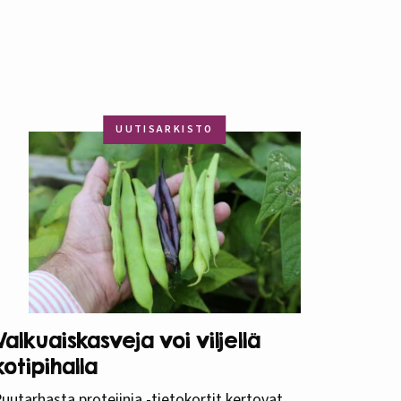
UUTISARKISTO
Valkuaiskasveja voi viljellä
kotipihalla
uutarhasta proteiinia -tietokortit kertovat