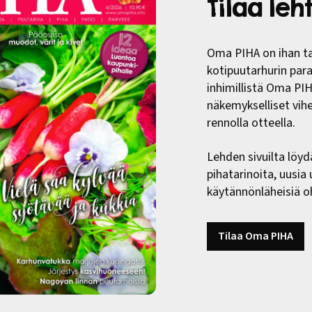
Tilaa le
Oma PIHA on ihan ta
kotipuutarhurin paras
inhimillistä Oma PI
näkemykselliset vih
rennolla otteella.
Lehden sivuilta löyd
pihatarinoita, uusia
käytännönläheisiä oh
Tilaa Oma PIHA