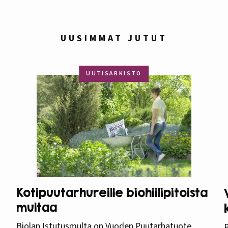
UUSIMMAT JUTUT
UUTISARKISTO
Kotipuutarhureille biohiilipitoista
multaa
Biolan Istutusmulta on Vuoden Puutarhatuote
P