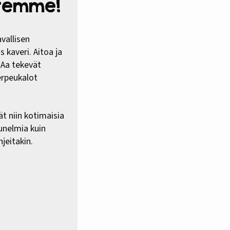
htemme!
vallisen
 kaveri. Aitoa ja
HAa tekevät
erpeukalot
ät niin kotimaisia
 unelmia kuin
jeitakin.