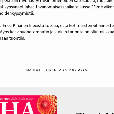
n pelättiin myöhästyttävän omenoiden satokautta, muttakes
t kypsyneet lähes tavanomaisessaaikataulussa. Viime viikon
noidenkypsymistä.
 Erkki Kinanen Inexistä toteaa, että kotimaisten vihanneste
 Myös kasvihuonetomaatin ja kurkun tarjonta on ollut niukka
aan tuontiin.
MAINOS – SISÄLTÖ JATKUU ALLA