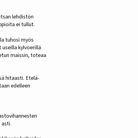
itsan lehdistön
ioita ei tullut.
lla tuhosi myös
useilla kylvöerillä
tetun maissin, toteaa
ä hitaasti. Etelä-
taan edelleen
rastovihannesten
 asti.