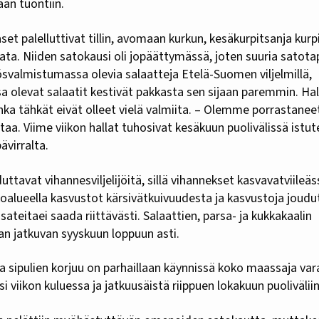
an tuontiin.
set palelluttivat tillin, avomaan kurkun, kesäkurpitsanja kurp
a. Niiden satokausi oli jopäättymässä, joten suuria satotapp
ösvalmistumassa olevia salaatteja Etelä-Suomen viljelmillä,
 olevat salaatit kestivät pakkasta sen sijaan paremmin. Ha
nka tähkät eivät olleet vielä valmiita. – Olemme porrastaneet 
taa. Viime viikon hallat tuhosivat kesäkuun puolivälissä istu
ävirralta.
ttavat vihannesviljelijöitä, sillä vihannekset kasvavatviileäss
oalueella kasvustot kärsivätkuivuudesta ja kasvustoja joudu
ateitaei saada riittävästi. Salaattien, parsa- ja kukkakaalin
n jatkuvan syyskuun loppuun asti.
a sipulien korjuu on parhaillaan käynnissä koko maassaja va
i viikon kuluessa ja jatkuusäistä riippuen lokakuun puoliväliin