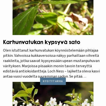
Karhunvatukan kypsyvä sato
Olen istuttanut karhunvatukan köynnöstelemään pihlajaa
pitkin. Vahvoissa kukkaversoissa näkyy parhaillaan vihreitä
raakileita, jotka saavat kypsyessään upean mustanpuhuvan
värityksen. Marjoissa piisaakin monin tavoin terveyttä
edistäviä antioksidantteja. Loch Ness – lajiketta oleva kasvi
antaa vuosi vuodelta suuremman sadon. Se pitää
vahvahkosta maasta, joka ennen kaikkea pidättää sopivasti
HYÖTYTARHA
kosteutta.