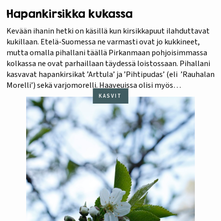
Hapankirsikka kukassa
Kevään ihanin hetki on käsillä kun kirsikkapuut ilahduttavat
kukillaan. Etelä-Suomessa ne varmasti ovat jo kukkineet,
mutta omalla pihallani täällä Pirkanmaan pohjoisimmassa
kolkassa ne ovat parhaillaan täydessä loistossaan. Pihallani
kasvavat hapankirsikat ’Arttula’ ja ’Pihtipudas’ (eli ’Rauhalan
Morelli’) sekä varjomorelli. Haaveuissa olisi myös
suklaakirsikka – kunhan keksin ja löydän sille ensin sopivan
KASVIT
istutuspaikan. Toisaalla metsänrajassa kasvaa myös…