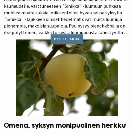
kauneudelle. Varttuneeseen ´Sinikka´ -luumuun puhkeaa
muhkea määrä kukkia, mikä enteilee hyvää satoa syksyllä.
´Sinikka´ -lajikkeen siniset hedelmät ovat muita luumuja
pienempiä, makoisia suupaloja. Puu pysyy pienehkönä ja on
itsepölytteinen, vaikka toisesta luumupuusta lähettyvillä voi
olla lisähyötyä sadon määrälle. Tästä luumusta saa
HYÖTYTARHA
pienellekin pihalle samalla kertaa sekä hyöty- että
kukkapuun.
Omena, syksyn monipuolinen herkku