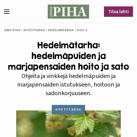
Siirry sisältöön
Tilaa lehti
Valikko
OMA PIHA
/
HYÖTYTARHA
/
HEDELMÄTARHA
/
SIVU 3
Hedelmätarha:
hedelmäpuiden ja
marjapensaiden hoito ja sato
Ohjeita ja vinkkejä hedelmäpuiden ja
marjapensaiden istutukseen, hoitoon ja
sadonkorjuuseen.
HYÖTYTARHA