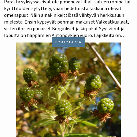
Parasta syksyssä eivät ole pimenevät illat, sateen ropina tai
kynttilöiden sytyttely, vaan hedelmistä raskaina olevat
omenapuut. Näin ainakin keittiössä viihtyvän herkkusuun
mielestä. Ensin kypsyvät pehmän makuiset Valkeatkuulaat,
sitten iloisen punaiset Bergiukset ja kirpakat Syysviirut ja
lopulta on happamien Antonovkien vuoro. Lajikkeita on
valtavasti, ja jokaisella on oma käyttötapansa. Yksi maistuu
HYÖTYTARHA
parhaimmalta suoraan puusta poimittuna, toinen…