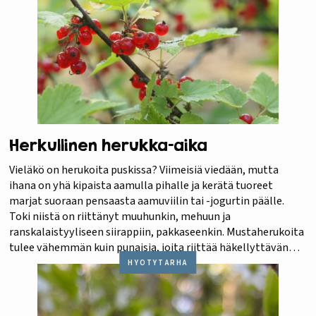
Herkullinen herukka-aika
Vieläkö on herukoita puskissa? Viimeisiä viedään, mutta
ihana on yhä kipaista aamulla pihalle ja kerätä tuoreet
marjat suoraan pensaasta aamuviilin tai -jogurtin päälle.
Toki niistä on riittänyt muuhunkin, mehuun ja
ranskalaistyyliseen siirappiin, pakkaseenkin. Mustaherukoita
tulee vähemmän kuin punaisia, joita riittää häkellyttävän
paljon muutamastakin pensaasta. Oma suosikkini on
HYÖTYTARHA
kuitenkin valkoherukka, jossa on todella hienostunut maku.
Niitä…