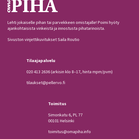
Lehti jokaiselle pihan tai parvekkeen omistajalle! Poimi hyöty
ajankohtaisista vinkeistä ja innostusta pihatarinoista.
Sivuston vinjettikuvitukset Saila Routio
Tilaajapalvelu
020 413 2636
(arkisin klo 8–17, hinta mpm/pvm)
tilaukset@pellervo.fi
Toimitus
Simonkatu 6, PL 77
00101 Helsinki
toimitus@omapiha.info