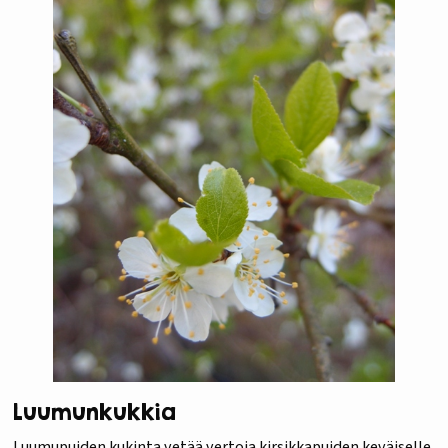
Luumunkukkia
Luumupuiden kukinta vetää vertoja kirsikkapuiden keväiselle