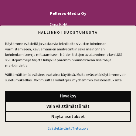
Pellervo-Media Oy
Oma PIHA
Kodin Pellervo
HALLINNOI SUOSTUMUSTA
Maatilan Pellervo
Käytämme evästeitä ja vastaavia tekniikoita sivuston toiminnan
varmistamiseen, kävijämäärien analysointiin sekä mainonnan
kohdentamiseen ja mittaamiseen. Näiden tietojen avulla voimme kehittää
sivustojamme ja tarjota lukijoille paremmin kiinnostavaa sisältöä ja
Seuraa
markkinointia.
Facebook
Instagram
Välttämättömät evästeet ovat aina käytössä. Muita evästeitä käytämme vain
suostumuksellasi. Voit muuttaa valintojasi myöhemmin evästeasetuksista.
Tilaa pihakirje
Hyväksy
Vain välttämättömät
Tilausehdot
Näytä asetukset
Tietosuoja
Evästeet
Evästeasetukset
Evästekäytäntö
Tietosuoja