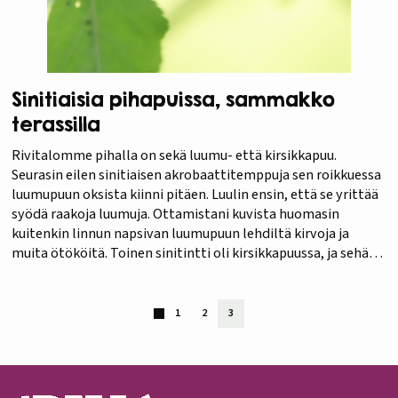
Sinitiaisia pihapuissa, sammakko
terassilla
Rivitalomme pihalla on sekä luumu- että kirsikkapuu.
Seurasin eilen sinitiaisen akrobaattitemppuja sen roikkuessa
luumupuun oksista kiinni pitäen. Luulin ensin, että se yrittää
syödä raakoja luumuja. Ottamistani kuvista huomasin
kuitenkin linnun napsivan luumupuun lehdiltä kirvoja ja
muita ötököitä. Toinen sinitintti oli kirsikkapuussa, ja sehän
kyllä herkutteli kirsikanmarjoilla. Vaikka osa kirsikoista on jo
kauniin punaisia, eivät ne…
1
2
3